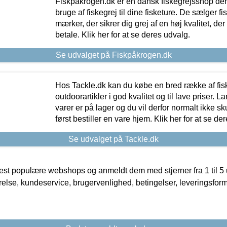
Fiskpåkrogen.dk er en dansk fiskegrejsshop der 
bruge af fiskegrej til dine fisketure. De sælger fi
mærker, der sikrer dig grej af en høj kvalitet, der 
betale. Klik her for at se deres udvalg.
Se udvalget på Fiskpåkrogen.dk
Hos Tackle.dk kan du købe en bred række af fis
outdoorartikler i god kvalitet og til lave priser. L
varer er på lager og du vil derfor normalt ikke sk
først bestiller en vare hjem. Klik her for at se de
Se udvalget på Tackle.dk
t populære webshops og anmeldt dem med stjerner fra 1 til 5 ud
rrelse, kundeservice, brugervenlighed, betingelser, leveringsfor