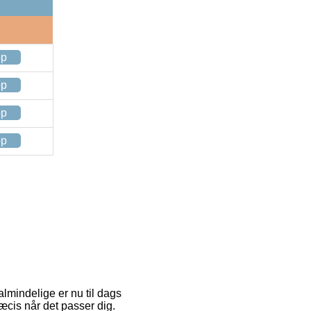
op
op
op
op
lmindelige er nu til dags
ræcis når det passer dig.