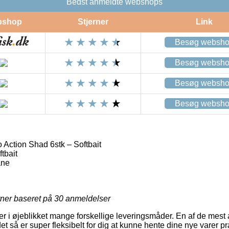
Bedst anmeldte webshops
bshop
Stjerner
Link
Besøg websh
Besøg websh
Besøg websh
Besøg websh
ction Shad 6stk – Softbait
tbait
äne
rner baseret på
30
anmeldelser
r i øjeblikket mange forskellige leveringsmåder. En af de mest a
det så er super fleksibelt for dig at kunne hente dine nye varer p