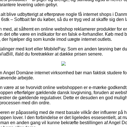
rantere levering uden gebyr.
 alt blive udbytterigt at efterprøve nogle få internet shops i Dan
k – Softbait før du køber, så du er tryg ved at skaffe sig den l
med, at såfremt en online webshop reklamerer produkter for en
an det ofte være en indikator for en falsk e-forhandler. Køb med b
e, der hjælper dig som kunde imod uægte internet outlets.
etalinger med kort eller MobilePay. Som en anden løsning bør du
 ViaBill, ifald du foretrækker at dække prisen senere.
n Angel Domäne internet virksomhed bør man faktisk studere fo
skrævende arbejde.
n være at se hvorvidt online webshoppen er e-mærke godkendt, 
shoppen efterfølger gældende dansk lovgivning, foruden at web
estrer de gældende regulativer. Dette er desuden en god mulighed
i processen med din ordre.
øberen er påpasselig med de mest basale vilkår der influerer på 
hoppen lover. I den forbindelse er det ligeledes essesentielt, a
 man en anden gang vil kunne bekræfte bestillingen af Angel 