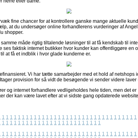
r herre eller dame.
ervæk fine chancer for at kontrollere ganske mange aktuelle kund
jælp, at du undersøger online forhandlerens vurderinger af Ang
du shopper.
amme måde rigtig tiltalende løsninger til at få kendskab til inte
 ses faktisk internet butikker hvor kunder kan offentliggøre en 
til at få et indblik i hvor glade kunderne er.
finansieret. Vi har tætte samarbejder med et hold af netshops i
dtager provision for så vidt de besøgende vi sender videre laver
er og internet forhandlere vedligeholdes hele tiden, men det er u
er der kan være lavet efter at vi sidste gang opdaterede website
1
1
1
1
1
1
1
1
1
1
1
1
1
1
1
1
1
1
1
1
1
1
1
1
1
1
1
1
1
1
1
1
1
1
1
1
1
1
1
1
1
1
1
1
1
1
1
1
1
1
1
1
1
1
1
1
1
1
1
1
1
1
1
1
1
1
1
1
1
1
1
1
1
1
1
1
1
1
1
1
1
1
1
1
1
1
1
1
1
1
1
1
1
1
1
1