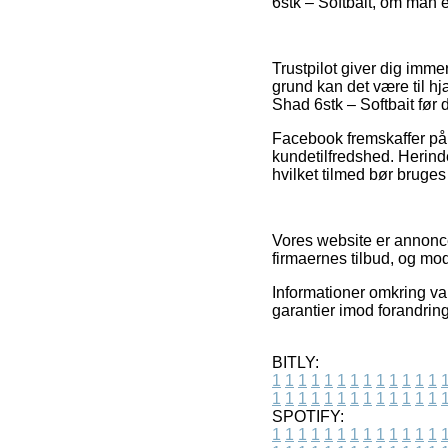
6stk – Softbait, om man e
Trustpilot giver dig imm
grund kan det være til h
Shad 6stk – Softbait før 
Facebook fremskaffer på s
kundetilfredshed. Herinde
hvilket tilmed bør bruges 
Vores website er annonce
firmaernes tilbud, og mo
Informationer omkring var
garantier imod forandring
BITLY:
1
1
1
1
1
1
1
1
1
1
1
1
1
1
1
1
1
1
1
1
1
1
1
1
1
1
SPOTIFY:
1
1
1
1
1
1
1
1
1
1
1
1
1