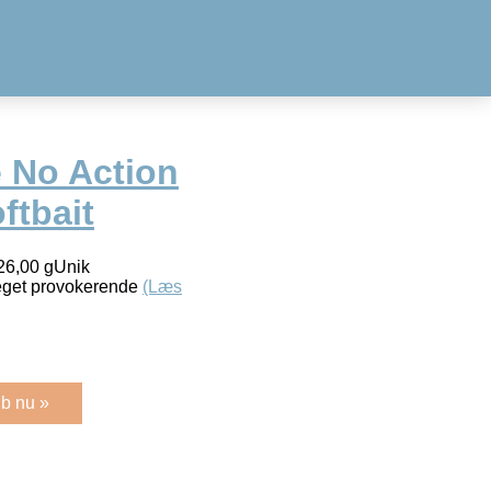
 No Action
ftbait
26,00 gUnik
eget provokerende
(Læs
b nu »