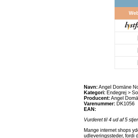
We
Navn:
Angel Domäne No A
Kategori:
Endegrej > Sof
Producent:
Angel Dom
Varenummer:
DK1056
EAN:
Vurderet til
4
ud af 5 stje
Mange internet shops yde
udleveringssteder, fordi 