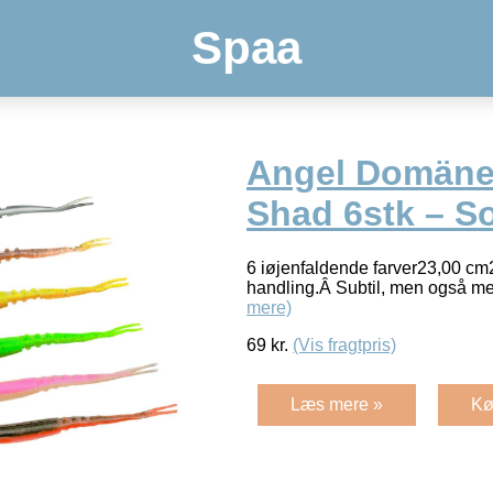
Spaa
Angel Domäne
Shad 6stk – So
6 iøjenfaldende farver23,00 cm
handling.Â Subtil, men også m
mere)
69
kr.
(Vis fragtpris)
Læs mere »
Kø