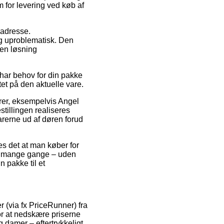
m for levering ved køb af
s adresse.
ig uproblematisk. Den
den løsning
i har behov for din pakke
tet på den aktuelle vare.
arer, eksempelvis Angel
tillingen realiseres
arerne ud af døren forud
es det at man køber for
der mange gange – uden
 pakke til et
 (via fx PriceRunner) fra
for at nedskære priserne
g damer – eftertrykkeligt,