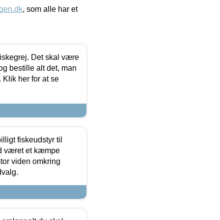
gen.dk
, som alle har et
 fiskegrej. Det skal være
og bestille alt det, man
 Klik her for at se
ligt fiskeudstyr til
tid været et kæmpe
stor viden omkring
dvalg.