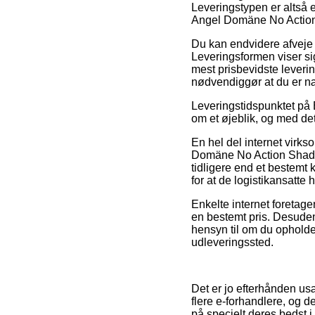
Leveringstypen er altså e
Angel Domäne No Action 
Du kan endvidere afveje fo
Leveringsformen viser si
mest prisbevidste leveri
nødvendiggør at du er næ
Leveringstidspunktet på E
om et øjeblik, og med det 
En hel del internet virk
Domäne No Action Shad 6s
tidligere end et bestemt 
for at de logistikansatte h
Enkelte internet foretage
en bestemt pris. Desuden
hensyn til om du opholder
udleveringssted.
Det er jo efterhånden us
flere e-forhandlere, og d
på specielt deres bedst i 