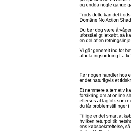
og endda nogle gange ga
Trods dette kan det trods
Domäne No Action Shad 6st
Du bør dog være årvågen 
uforståeligt letkøbt, så k
en del af en retningslinj
Vi går generelt ind for b
afbetalingsordning fra fx
Før nogen handler hos e
er det naturligvis et tid
Et nemmere alternativ ka
forsikring om at online 
efterses af fagfolk som m
du får problemstillinger 
Tillige er det smart at k
hvilken returpolitik nets
ens købsbekræftelse, så