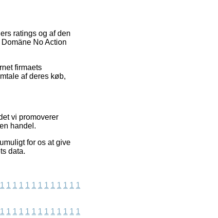
ers ratings og af den
el Domäne No Action
rnet firmaets
omtale af deres køb,
det vi promoverer
 en handel.
muligt for os at give
ts data.
1
1
1
1
1
1
1
1
1
1
1
1
1
1
1
1
1
1
1
1
1
1
1
1
1
1