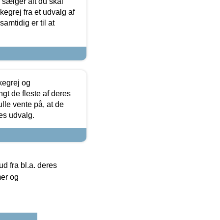
sælger alt du skal
skegrej fra et udvalg af
samtidig er til at
kegrej og
angt de fleste af deres
ulle vente på, at de
res udvalg.
 fra bl.a. deres
mer og