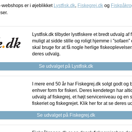
-webshops er i øjeblikket
Lystfisk.dk
,
Fiskegrej.dk
og
Fiskpåkro
iser.
Lystfisk.dk tilbyder lystfiskere et bredt udvalg af
muligt at sidde stille og roligt hjemme i ”sofaen” 
skal bruge for at få nogle herlige fiskeoplevelser.
deres udvalg.
Se udvalget på Lystfisk.dk
I mere end 50 år har Fiskegrej.dk solgt godt og bil
enhver form for fiskeri. Deres kendetegn har al
udvalg af fiskegrej, et højt serviceniveau og en 
fiskeriet og fiskegrejet. Klik her for at se deres u
Se udvalget på Fiskegrej.dk