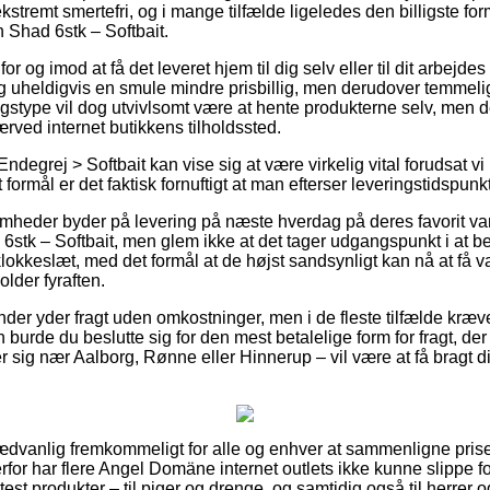
kstremt smertefri, og i mange tilfælde ligeledes den billigste for
Shad 6stk – Softbait.
r og imod at få det leveret hjem til dig selv eller til dit arbejde
g uheldigvis en smule mindre prisbillig, men derudover temmel
ngstype vil dog utvivlsomt være at hente produkterne selv, men 
rved internet butikkens tilholdssted.
ndegrej > Softbait kan vise sig at være virkelig vital forudsat v
formål er det faktisk fornuftigt at man efterser leveringstidspunk
somheder byder på levering på næste hverdag på deres favorit v
tk – Softbait, men glem ikke at det tager udgangspunkt i at bes
klokkeslæt, med det formål at de højst sandsynligt kan nå at få v
older fyraften.
nder yder fragt uden omkostninger, men i de fleste tilfælde kræv
 burde du beslutte sig for den mest betalelige form for fragt, 
 sig nær Aalborg, Rønne eller Hinnerup – vil være at få bragt din
ædvanlig fremkommeligt for alle og enhver at sammenligne priser
erfor har flere Angel Domäne internet outlets ikke kunne slippe 
test produkter – til piger og drenge, og samtidig også til herrer o