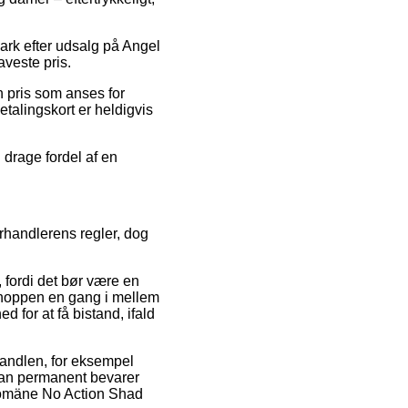
mark efter udsalg på Angel
aveste pris.
 pris som anses for
etalingskort er heldigvis
 drage fordel af en
rhandlerens regler, dog
fordi det bør være en
shoppen en gang i mellem
 for at få bistand, ifald
handlen, for eksempel
t man permanent bevarer
Domäne No Action Shad