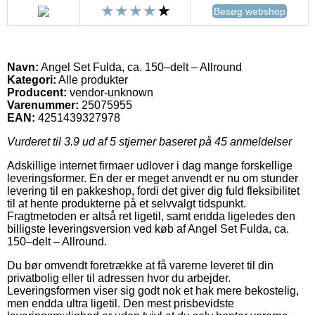
Besøg webshop
Navn:
Angel Set Fulda, ca. 150–delt – Allround
Kategori:
Alle produkter
Producent:
vendor-unknown
Varenummer:
25075955
EAN:
4251439327978
Vurderet til
3.9
ud af 5 stjerner baseret på
45
anmeldelser
Adskillige internet firmaer udlover i dag mange forskellige
leveringsformer. En der er meget anvendt er nu om stunder
levering til en pakkeshop, fordi det giver dig fuld fleksibilitet
til at hente produkterne på et selvvalgt tidspunkt.
Fragtmetoden er altså ret ligetil, samt endda ligeledes den
billigste leveringsversion ved køb af Angel Set Fulda, ca.
150–delt – Allround.
Du bør omvendt foretrække at få varerne leveret til din
privatbolig eller til adressen hvor du arbejder.
Leveringsformen viser sig godt nok et hak mere bekostelig,
men endda ultra ligetil. Den mest prisbevidste