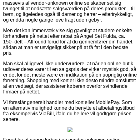
massevis af vendor-unknown online selskaber set sig
tvunget til at nedsætte salgsværdien på deres produkter – til
børn, og ligeledes også til damer og herrer – eftertrykkeligt,
og endda nogle gange love fragt uden gebyr.
Men det kan immervæk vise sig gavnligt at studere enkelte
forhandlere på nettet efter rabat på Angel Set Fulda, ca.
150–delt – Allround forud for at du gennemfører din handel,
sådan at man er usvigeligt sikker på at få fat i den bedste
pris.
Man skal alligevel ikke undervurdere, at når en online butik
udlover deres varer til en salgspris der virker mystisk god, så
er det for det meste være en indikation på en uoprigtig online
forretning. Shopping med kort er ikke desto mindre omsluttet
af en vedtægt, der assisterer køberen overfor svindlende
firmaer på nettet.
Vi foreslår generelt handler med kort eller MobilePay. Som
en alternativ mulighed kunne du benytte et afbetalingstilbud
fra eksempelvis ViaBill, ifald du hellere vil godtgøre prisen
senere.
Forud for at nogen køber i en vendor-unknown online