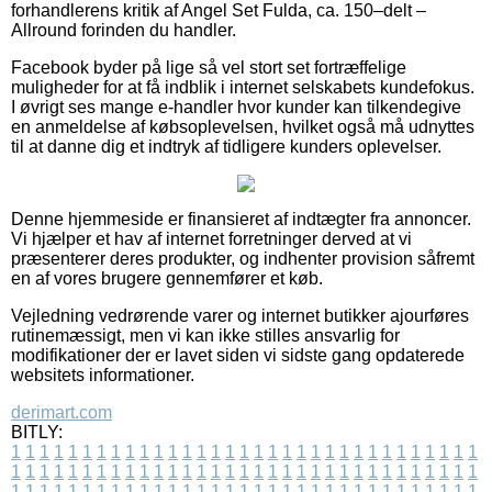
forhandlerens kritik af Angel Set Fulda, ca. 150–delt –
Allround forinden du handler.
Facebook byder på lige så vel stort set fortræffelige
muligheder for at få indblik i internet selskabets kundefokus.
I øvrigt ses mange e-handler hvor kunder kan tilkendegive
en anmeldelse af købsoplevelsen, hvilket også må udnyttes
til at danne dig et indtryk af tidligere kunders oplevelser.
Denne hjemmeside er finansieret af indtægter fra annoncer.
Vi hjælper et hav af internet forretninger derved at vi
præsenterer deres produkter, og indhenter provision såfremt
en af vores brugere gennemfører et køb.
Vejledning vedrørende varer og internet butikker ajourføres
rutinemæssigt, men vi kan ikke stilles ansvarlig for
modifikationer der er lavet siden vi sidste gang opdaterede
websitets informationer.
derimart.com
BITLY:
1
1
1
1
1
1
1
1
1
1
1
1
1
1
1
1
1
1
1
1
1
1
1
1
1
1
1
1
1
1
1
1
1
1
1
1
1
1
1
1
1
1
1
1
1
1
1
1
1
1
1
1
1
1
1
1
1
1
1
1
1
1
1
1
1
1
1
1
1
1
1
1
1
1
1
1
1
1
1
1
1
1
1
1
1
1
1
1
1
1
1
1
1
1
1
1
1
1
1