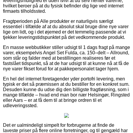
leveringsmulighed er uden tvivl at du selv henter varerne,
hvilket beroer på at du fysisk befinder dig lige ved internet
firmaets tilholdssted.
Fragtperioden på Alle produkter er naturligvis særligt
essentiel i tilfælde af at du absolut skal bruge dine nye varer
lige om lidt, og i det øjemed er det temmelig passende at vi
tjekker leveringstidspunktet på det vedkommende produkt.
En masse webbutikker stiller udsigt til 1 dags fragt på mange
varer, eksempelvis Angel Set Fulda, ca. 150–delt – Allround,
som står og falder med at bestillingen realiseres før et
fastslået tidspunkt, så at de har udsigt til at kunne nå at få de
nye varer fikset forud for at pakkepersonalet tager hjem.
En hel del internet foretagender yder portofri levering, men
typisk er det så præmissen at du bestiller for en konkret sum.
Desuden kunne du udse dig den billigste fragtløsning, som i
mange tilfælde – hvad end man bor nær Helsingør, Ringsted
eller Aars – er at få dem til at bringe ordren til et
udleveringssted.
Det er ualmindeligt simpelt for forbrugerne at finde de
laveste priser på flere online forretninger, og til gengæld har