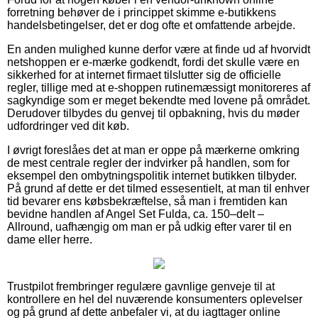
forretning behøver de i princippet skimme e-butikkens
handelsbetingelser, det er dog ofte et omfattende arbejde.
En anden mulighed kunne derfor være at finde ud af hvorvidt
netshoppen er e-mærke godkendt, fordi det skulle være en
sikkerhed for at internet firmaet tilslutter sig de officielle
regler, tillige med at e-shoppen rutinemæssigt monitoreres af
sagkyndige som er meget bekendte med lovene på området.
Derudover tilbydes du genvej til opbakning, hvis du møder
udfordringer ved dit køb.
I øvrigt foreslåes det at man er oppe på mærkerne omkring
de mest centrale regler der indvirker på handlen, som for
eksempel den ombytningspolitik internet butikken tilbyder.
På grund af dette er det tilmed essesentielt, at man til enhver
tid bevarer ens købsbekræftelse, så man i fremtiden kan
bevidne handlen af Angel Set Fulda, ca. 150–delt –
Allround, uafhængig om man er på udkig efter varer til en
dame eller herre.
Trustpilot frembringer regulære gavnlige genveje til at
kontrollere en hel del nuværende konsumenters oplevelser
og på grund af dette anbefaler vi, at du iagttager online