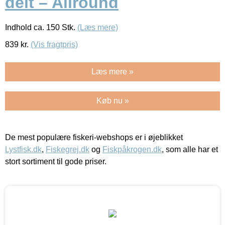
delt – Allround
Indhold ca. 150 Stk.
(Læs mere)
839
kr.
(Vis fragtpris)
Læs mere »
Køb nu »
De mest populære fiskeri-webshops er i øjeblikket
Lystfisk.dk
,
Fiskegrej.dk
og
Fiskpåkrogen.dk
, som alle har et
stort sortiment til gode priser.