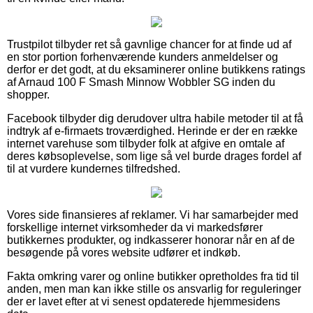
Trustpilot tilbyder ret så gavnlige chancer for at finde ud af
en stor portion forhenværende kunders anmeldelser og
derfor er det godt, at du eksaminerer online butikkens ratings
af Arnaud 100 F Smash Minnow Wobbler SG inden du
shopper.
Facebook tilbyder dig derudover ultra habile metoder til at få
indtryk af e-firmaets troværdighed. Herinde er der en række
internet varehuse som tilbyder folk at afgive en omtale af
deres købsoplevelse, som lige så vel burde drages fordel af
til at vurdere kundernes tilfredshed.
Vores side finansieres af reklamer. Vi har samarbejder med
forskellige internet virksomheder da vi markedsfører
butikkernes produkter, og indkasserer honorar når en af de
besøgende på vores website udfører et indkøb.
Fakta omkring varer og online butikker opretholdes fra tid til
anden, men man kan ikke stille os ansvarlig for reguleringer
der er lavet efter at vi senest opdaterede hjemmesidens