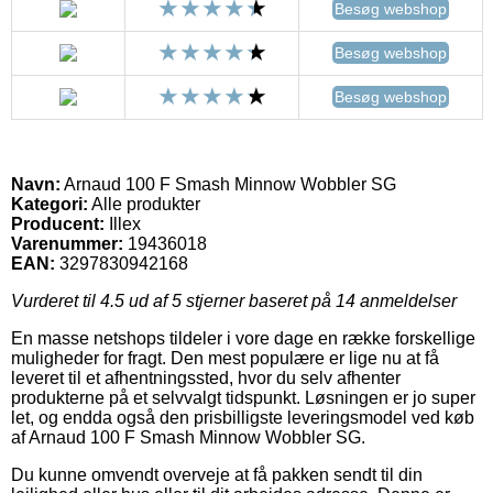
Besøg webshop
Besøg webshop
Besøg webshop
Navn:
Arnaud 100 F Smash Minnow Wobbler SG
Kategori:
Alle produkter
Producent:
Illex
Varenummer:
19436018
EAN:
3297830942168
Vurderet til
4.5
ud af 5 stjerner baseret på
14
anmeldelser
En masse netshops tildeler i vore dage en række forskellige
muligheder for fragt. Den mest populære er lige nu at få
leveret til et afhentningssted, hvor du selv afhenter
produkterne på et selvvalgt tidspunkt. Løsningen er jo super
let, og endda også den prisbilligste leveringsmodel ved køb
af Arnaud 100 F Smash Minnow Wobbler SG.
Du kunne omvendt overveje at få pakken sendt til din