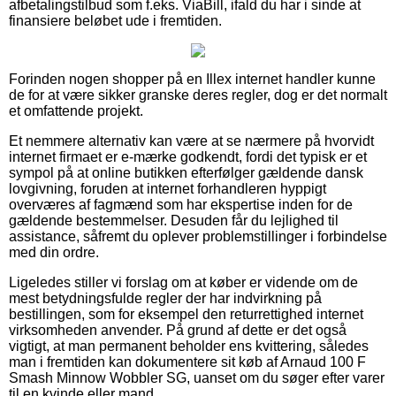
afbetalingstilbud som f.eks. ViaBill, ifald du har i sinde at
finansiere beløbet ude i fremtiden.
Forinden nogen shopper på en Illex internet handler kunne
de for at være sikker granske deres regler, dog er det normalt
et omfattende projekt.
Et nemmere alternativ kan være at se nærmere på hvorvidt
internet firmaet er e-mærke godkendt, fordi det typisk er et
sympol på at online butikken efterfølger gældende dansk
lovgivning, foruden at internet forhandleren hyppigt
overværes af fagmænd som har ekspertise inden for de
gældende bestemmelser. Desuden får du lejlighed til
assistance, såfremt du oplever problemstillinger i forbindelse
med din ordre.
Ligeledes stiller vi forslag om at køber er vidende om de
mest betydningsfulde regler der har indvirkning på
bestillingen, som for eksempel den returrettighed internet
virksomheden anvender. På grund af dette er det også
vigtigt, at man permanent beholder ens kvittering, således
man i fremtiden kan dokumentere sit køb af Arnaud 100 F
Smash Minnow Wobbler SG, uanset om du søger efter varer
til en kvinde eller mand.