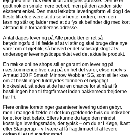
lejlighed eller hus eller til dit arbejdes adresse. Denne er
godt nok en smule mere pebret, men på den anden side
ekstremt enkel. Den mest letkøbte leveringsform vil dog i de
fleste tilfælde være at du selv henter ordren, men den
løsning står og falder med at du fysisk befinder dig med kort
afstand til e-forhandlerens adresse.
Antal dages levering på Alle produkter er ret så
betydningsfuld i tilfælde af at vi står og skal bruge dine nye
varer om et øjeblik, så herved er det selvsagt klogt at vi
undersøger leveringstidspunktet ved det aktuelle produkt.
En række online shops stiller garanti om levering på
næstkommende hverdag på en hel del varer, eksempelvis
Arnaud 100 F Smash Minnow Wobbler SG, som stiller krav
om at bestillingen fuldbyrdes forinden et nøjagtigt
klokkeslæt, således at de har en chance for at nå at få
bestillingen hen til fragtfirmaet inden pakkemedarbejderne
har fri.
Flere online forretninger garanterer levering uden gebyr,
men i mange tilfælde er det kun gældende hvis du indkøber
for et konkret beløb. Ellers kunne du tage den mindst
kostelige leveringsmåde, der typisk – om du er i Køge, Ikast
eller Slangerup – vil være at få fragtfirmaet til at levere
ordren til et udleveringssted.