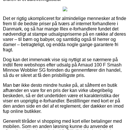
Det er rigtig ukompliceret for almindelige mennesker at finde
frem til de bedste priser på tværs af internet forhandlere i
Danmark, og så har mange Illex e-forhandlere fundet det
nødvendigt at stampe udsalgspriserne på en række af deres
varer – til børn og babyer, og samtidig også til herrer og
damer – betragteligt, og endda nogle gange garantere fri
fragt.
Dog kan det immervæk vise sig nyttigt at se nærmere på
indtil flere webshops efter udsalg på Arnaud 100 F Smash
Minnow Wobbler SG forinden du gennemfører din handel,
så du er sikret at få den prisbilligste pris.
Man bør ikke desto mindre huske på, at såfremt en butik
afhænder en vare for en pris der kan virke ubegribelig
beskeden, så er det undertiden være et karakteristika der
viser en uoprigtig e-forhandler. Bestillinger med kort er på
den anden side en del af et reglement, der dækker en imod
fup online butikker.
Generelt tilråder vi shopping med kort eller betalinger med
mobilen. Som en anden løsning kunne du anvende et