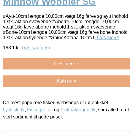
Minnow Wobbler SG
#Ayu-10cm længde 10,00cm vægt 16g farve sg ayu indhold
1 stk. aktion svævende #Aborre-10cm længde 10,00cm
vægt 16g farve aborre indhold 1 stk. aktion svævende
#Bone-10cm længde 10,00cm vægt 16g farve bone indhold
1 stk. aktion flydende #ShineKatana-10cm l
(Læs mere)
188.1
kr.
(Vis fragtpris)
Læs mere »
Køb nu »
De mest populære fiskeri-webshops er i øjeblikket
Lystfisk.dk
,
Fiskegrej.dk
og
Fiskpåkrogen.dk
, som alle har et
stort sortiment til gode priser.