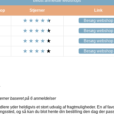
Bedst anmeldte webshops
op
Stjerner
Link
Besøg webshop
Besøg webshop
Besøg webshop
Besøg webshop
1
jerner baseret på
6
anmeldelser
dlere yder heldigvis et stort udvalg af fragtmuligheder. En af fav
ntningssted, og så kan du blot hente din bestilling den dag der pa