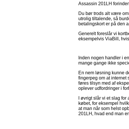
Assassin 201LH forinden d
Du bør trods alt være omh
utrolig tiltalende, så b
betalingskort er på den a
Generelt foreslår vi kort
eksempelvis ViaBill, hvi
Inden nogen handler i en
mange gange ikke specie
En nem løsning kunne derf
fingerpeg om at internet 
føres tilsyn med af ekspe
oplever udfordringer i fo
I øvrigt slår vi et slag f
købet, for eksempel hvilke
at man når som helst opb
201LH, hvad end man er på