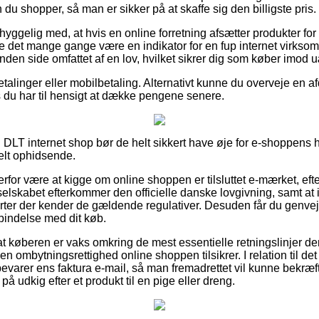
u shopper, så man er sikker på at skaffe sig den billigste pris.
yggelig med, at hvis en online forretning afsætter produkter for
urde det mange gange være en indikator for en fup internet vir
nden side omfattet af en lov, hvilket sikrer dig som køber imod u
betalinger eller mobilbetaling. Alternativt kunne du overveje en a
s du har til hensigt at dække pengene senere.
 DLT internet shop bør de helt sikkert have øje for e-shoppens h
lt ophidsende.
or være at kigge om online shoppen er tilsluttet e-mærket, efte
selskabet efterkommer den officielle danske lovgivning, samt at in
rter der kender de gældende regulativer. Desuden får du genvej ti
rbindelse med dit køb.
or at køberen er vaks omkring de mest essentielle retningslinjer de
n ombytningsrettighed online shoppen tilsikrer. I relation til det 
evarer ens faktura e-mail, så man fremadrettet vil kunne bekræft
 udkig efter et produkt til en pige eller dreng.