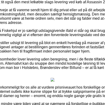
t tit også den mest letkøbte slags levering ved køb af Assassin
je at få varerne sendt hjem til dig privat eller ud på dit arbej
omkostningsfuld, men desuden særligt hensigtsmæssig. Den mes
ivlsomt være at hente ordren selv, men det står og falder med at 
rens adresse.
iskehjul er jo særligt udslagsgivende ifald vi står og skal brug
emmelig vigtigt at vi efterser den forventede leveringsdato ved
 stiller udsigt til levering på blot en enkelt hverdag på masser a
gevel antager at bestillingen gennemføres forinden et fastslået 
 pakken hen til fragtfirmaet inden personalet tager hjem.
somheder lover levering uden beregning, men i de fleste tilfæld
sum. Alternativt kan du snuppe den mindst kostelige løsning til 
m man bor i Holstebro, Brønderslev eller Billund – er at få kørt d
erkommeligt for os alle at vurdere prisniveauet hos forskellige 
ernet outlets ikke kunne slippe for at trykke salgspriserne på e
 til damer og herrer – enormt, og endda nogle gange yde gratis l
o mindre være tiden værd at se nærmere på forskellige e-butikker