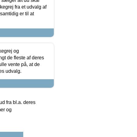
sælger alt du skal
skegrej fra et udvalg af
samtidig er til at
kegrej og
angt de fleste af deres
ulle vente på, at de
res udvalg.
 fra bl.a. deres
mer og