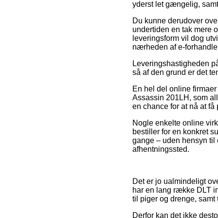
yderst let gængelig, sam
Du kunne derudover overve
undertiden en tak mere 
leveringsform vil dog utv
nærheden af e-forhandle
Leveringshastigheden på F
så af den grund er det t
En hel del online firmaer
Assassin 201LH, som alli
en chance for at nå at få
Nogle enkelte online virk
bestiller for en konkret 
gange – uden hensyn til o
afhentningssted.
Det er jo ualmindeligt ov
har en lang række DLT int
til piger og drenge, samt
Derfor kan det ikke dest