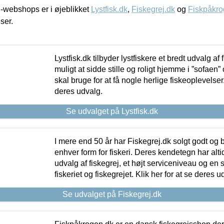
-webshops er i øjeblikket
Lystfisk.dk
,
Fiskegrej.dk
og
Fiskpåkro
iser.
Lystfisk.dk tilbyder lystfiskere et bredt udvalg af
muligt at sidde stille og roligt hjemme i ”sofaen” 
skal bruge for at få nogle herlige fiskeoplevelser.
deres udvalg.
Se udvalget på Lystfisk.dk
I mere end 50 år har Fiskegrej.dk solgt godt og bil
enhver form for fiskeri. Deres kendetegn har al
udvalg af fiskegrej, et højt serviceniveau og en 
fiskeriet og fiskegrejet. Klik her for at se deres u
Se udvalget på Fiskegrej.dk