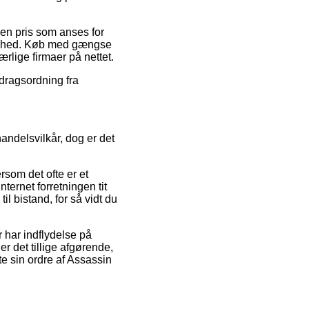
 en pris som anses for
ksomhed. Køb med gængse
ærlige firmaer på nettet.
fdragsordning fra
andelsvilkår, dog er det
rsom det ofte er et
ternet forretningen tit
l bistand, for så vidt du
r har indflydelse på
er det tillige afgørende,
e sin ordre af Assassin