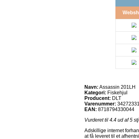
Websh
Navn:
Assassin 201LH
Kategori:
Fiskehjul
Producent:
DLT
Varenummer:
3427233
EAN:
8718794330044
Vurderet til
4.4
ud af 5 st
Adskillige internet forhan
at få leveret til et afhe