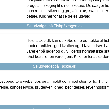
Fiskpåkrogen.dk er en dansk fiskegrejsshop der 
bruge af fiskegrej til dine fisketure. De sælger fi
mærker, der sikrer dig grej af en høj kvalitet, der 
betale. Klik her for at se deres udvalg.
Se udvalget på Fiskpåkrogen.dk
Hos Tackle.dk kan du købe en bred række af fis
outdoorartikler i god kvalitet og til lave priser. L
varer er på lager og du vil derfor normalt ikke sk
først bestiller en vare hjem. Klik her for at se de
Se udvalget på Tackle.dk
t populære webshops og anmeldt dem med stjerner fra 1 til 5 ud
rrelse, kundeservice, brugervenlighed, betingelser, leveringsfor