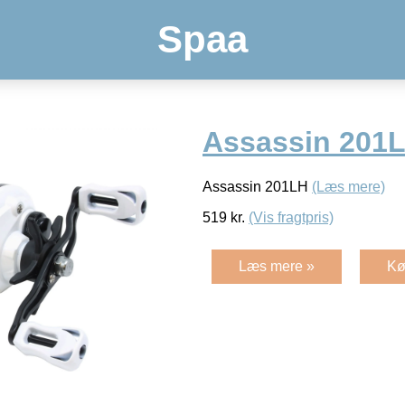
Spaa
Assassin 201
Assassin 201LH
(Læs mere)
519
kr.
(Vis fragtpris)
Læs mere »
Kø