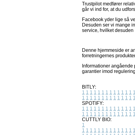
Trustpilot medfører relat
går vi ind for, at du udf
Facebook yder lige så ve
Desuden ser vi mange in
service, hvilket desuden
Denne hjemmeside er anno
forretningernes produkte
Informationer angående p
garantier imod regulering
BITLY:
1
1
1
1
1
1
1
1
1
1
1
1
1
1
1
1
1
1
1
1
1
1
1
1
1
1
SPOTIFY:
1
1
1
1
1
1
1
1
1
1
1
1
1
1
1
1
1
1
1
1
1
1
1
1
1
1
CUTTLY BIO:
1
1
1
1
1
1
1
1
1
1
1
1
1
1