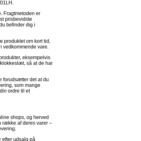
 201LH.
de. Fragtmetoden er
t prisbevidste
du befinder dig i
e produktet om kort tid,
 den vedkommende vare.
f produkter, eksempelvis
klokkeslæt, så at de har
e forudsætter det at du
levering, som mange
in ordre til et
online shops, og herved
n række af deres varer –
evering.
 efter udsalg på