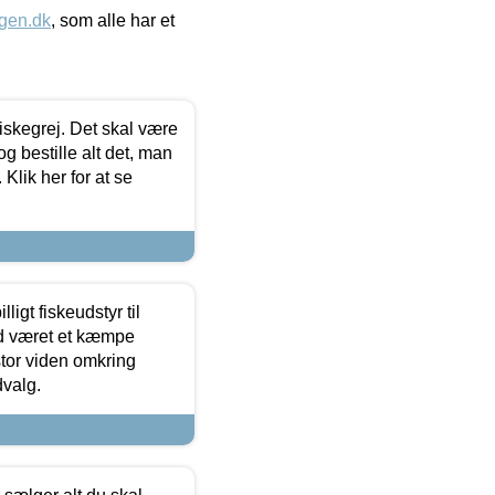
gen.dk
, som alle har et
 fiskegrej. Det skal være
og bestille alt det, man
 Klik her for at se
ligt fiskeudstyr til
tid været et kæmpe
stor viden omkring
dvalg.