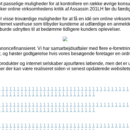
ivt passelige muligheder for at kontrollere en række øvrige konsu
orsker online virksomhedens kritik af Assassin 201LH før du færd
l visse troværdige muligheder for at få en idé om online virks
ternet varehuse som tilbyder kunderne at udfærdige en anmeld
 burde udnyttes til at bedømme tidligere kunders oplevelser.
ncefinansieret. Vi har samarbejdsaftaler med flere e-forretning
r, og høster godtgørelse hvis vores besøgende foretager en ordr
rodukter og internet selskaber ajourføres løbende, men det er um
er der kan være realiseret siden vi senest opdaterede websitets
1
1
1
1
1
1
1
1
1
1
1
1
1
1
1
1
1
1
1
1
1
1
1
1
1
1
1
1
1
1
1
1
1
1
1
1
1
1
1
1
1
1
1
1
1
1
1
1
1
1
1
1
1
1
1
1
1
1
1
1
1
1
1
1
1
1
1
1
1
1
1
1
1
1
1
1
1
1
1
1
1
1
1
1
1
1
1
1
1
1
1
1
1
1
1
1
1
1
1
1
1
1
1
1
1
1
1
1
1
1
1
1
1
1
1
1
1
1
1
1
1
1
1
1
1
1
1
1
1
1
1
1
1
1
1
1
1
1
1
1
1
1
1
1
1
1
1
1
1
1
1
1
1
1
1
1
1