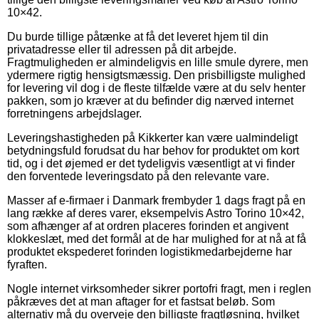
10×42.
Du burde tillige påtænke at få det leveret hjem til din
privatadresse eller til adressen på dit arbejde.
Fragtmuligheden er almindeligvis en lille smule dyrere, men
ydermere rigtig hensigtsmæssig. Den prisbilligste mulighed
for levering vil dog i de fleste tilfælde være at du selv henter
pakken, som jo kræver at du befinder dig nærved internet
forretningens arbejdslager.
Leveringshastigheden på Kikkerter kan være ualmindeligt
betydningsfuld forudsat du har behov for produktet om kort
tid, og i det øjemed er det tydeligvis væsentligt at vi finder
den forventede leveringsdato på den relevante vare.
Masser af e-firmaer i Danmark frembyder 1 dags fragt på en
lang række af deres varer, eksempelvis Astro Torino 10×42,
som afhænger af at ordren placeres forinden et angivent
klokkeslæt, med det formål at de har mulighed for at nå at få
produktet ekspederet forinden logistikmedarbejderne har
fyraften.
Nogle internet virksomheder sikrer portofri fragt, men i reglen
påkræves det at man aftager for et fastsat beløb. Som
alternativ må du overveje den billigste fragtløsning, hvilket