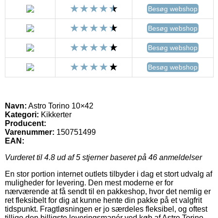
Besøg webshop
Besøg webshop
Besøg webshop
Besøg webshop
Navn:
Astro Torino 10×42
Kategori:
Kikkerter
Producent:
Varenummer:
150751499
EAN:
Vurderet til
4.8
ud af 5 stjerner baseret på
46
anmeldelser
En stor portion internet outlets tilbyder i dag et stort udvalg af
muligheder for levering. Den mest moderne er for
nærværende at få sendt til en pakkeshop, hvor det nemlig er
ret fleksibelt for dig at kunne hente din pakke på et valgfrit
tidspunkt. Fragtløsningen er jo særdeles fleksibel, og oftest
tillige den billigste leveringsmanér ved køb af Astro Torino