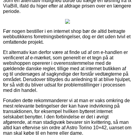
Som en alternativ mulighed burde du vælge en løsning fra fx
ViaBill, ifald du higer efter at afdrage prisen over en længere
periode.
Før nogen bestiller i en internet shop bør de altid betragte
webbutikkens forretningsbetingelser, dog er det uden tvivl et
omfattende projekt.
Et alternativ kan derfor være at finde ud af om e-handlen er
verificeret af e-mærket, som generelt er et tegn på at
webshoppen opererer i overensstemmelse med de
gældende danske regler, tillige med at internet butikken af
og til undersøges af sagkyndige der forstår vedtægterne på
området. Derudover tilbydes du anledning til at blive hjulpet,
for så vidt du bliver udsat for problemstillinger i processen
med din handel.
Foruden dette rekommanderer vi at man er vaks omkring de
mest relevante betingelser der kan have indvirkning på
transaktionen, for eksempel hvilken bytteret internet
selskabet benytter. I den forbindelse er det i øvrigt
afgørende, at man stadigvæk bevarer sin kvittering, så man
altid kan eftervise sin ordre af Astro Torino 10×42, uanset om
man skal købe til en herre eller dame.