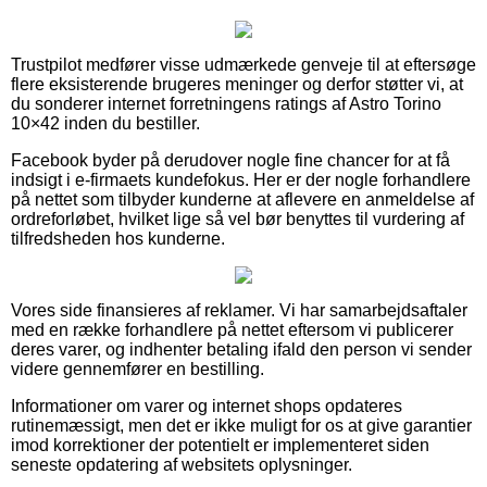
Trustpilot medfører visse udmærkede genveje til at eftersøge
flere eksisterende brugeres meninger og derfor støtter vi, at
du sonderer internet forretningens ratings af Astro Torino
10×42 inden du bestiller.
Facebook byder på derudover nogle fine chancer for at få
indsigt i e-firmaets kundefokus. Her er der nogle forhandlere
på nettet som tilbyder kunderne at aflevere en anmeldelse af
ordreforløbet, hvilket lige så vel bør benyttes til vurdering af
tilfredsheden hos kunderne.
Vores side finansieres af reklamer. Vi har samarbejdsaftaler
med en række forhandlere på nettet eftersom vi publicerer
deres varer, og indhenter betaling ifald den person vi sender
videre gennemfører en bestilling.
Informationer om varer og internet shops opdateres
rutinemæssigt, men det er ikke muligt for os at give garantier
imod korrektioner der potentielt er implementeret siden
seneste opdatering af websitets oplysninger.