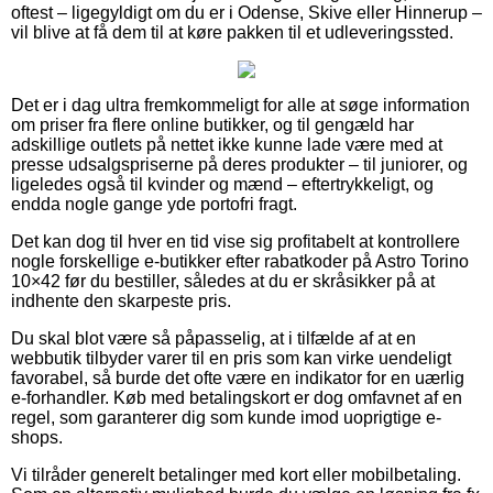
oftest – ligegyldigt om du er i Odense, Skive eller Hinnerup –
vil blive at få dem til at køre pakken til et udleveringssted.
Det er i dag ultra fremkommeligt for alle at søge information
om priser fra flere online butikker, og til gengæld har
adskillige outlets på nettet ikke kunne lade være med at
presse udsalgspriserne på deres produkter – til juniorer, og
ligeledes også til kvinder og mænd – eftertrykkeligt, og
endda nogle gange yde portofri fragt.
Det kan dog til hver en tid vise sig profitabelt at kontrollere
nogle forskellige e-butikker efter rabatkoder på Astro Torino
10×42 før du bestiller, således at du er skråsikker på at
indhente den skarpeste pris.
Du skal blot være så påpasselig, at i tilfælde af at en
webbutik tilbyder varer til en pris som kan virke uendeligt
favorabel, så burde det ofte være en indikator for en uærlig
e-forhandler. Køb med betalingskort er dog omfavnet af en
regel, som garanterer dig som kunde imod uoprigtige e-
shops.
Vi tilråder generelt betalinger med kort eller mobilbetaling.