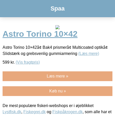
Spaa
Astro Torino 10×42
Astro Torino 10×42â¢ Bak4 prismerâ¢ Multicoated optikâ¢
Slidstærk og grebsvenlig gummiarmering
(Læs mere)
599
kr.
(Vis fragtpris)
Læs mere »
Køb nu »
De mest populære fiskeri-webshops er i øjeblikket
Lystfisk.dk
,
Fiskegrej.dk
og
Fiskpåkrogen.dk
, som alle har et