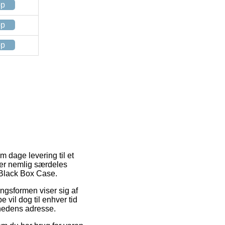
op
op
op
m dage levering til et
 er nemlig særdeles
 Black Box Case.
ringsformen viser sig af
 vil dog til enhver tid
mhedens adresse.