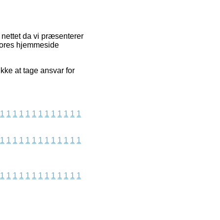
nettet da vi præsenterer
 vores hjemmeside
ikke at tage ansvar for
1
1
1
1
1
1
1
1
1
1
1
1
1
1
1
1
1
1
1
1
1
1
1
1
1
1
1
1
1
1
1
1
1
1
1
1
1
1
1