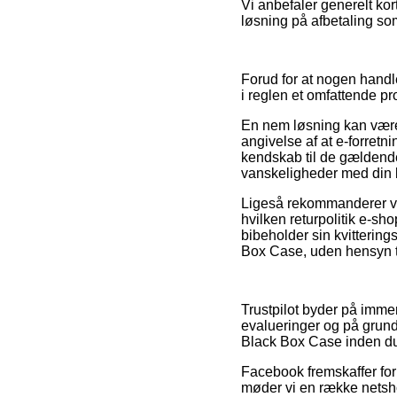
Vi anbefaler generelt kor
løsning på afbetaling som
Forud for at nogen handle
i reglen et omfattende pro
En nem løsning kan være
angivelse af at e-forretni
kendskab til de gældende
vanskeligheder med din b
Ligeså rekommanderer vi 
hvilken returpolitik e-
bibeholder sin kvitterin
Box Case, uden hensyn ti
Trustpilot byder på imme
evalueringer og på grund 
Black Box Case inden du
Facebook fremskaffer for 
møder vi en række netsh