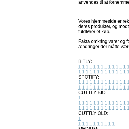
anvendes til at fornemme
Vores hjemmeside er rekl
deres produkter, og mod
fuldfører et køb.
Fakta omkring varer og fo
ændringer der måtte være
BITLY:
1
1
1
1
1
1
1
1
1
1
1
1
1
1
1
1
1
1
1
1
1
1
1
1
1
1
SPOTIFY:
1
1
1
1
1
1
1
1
1
1
1
1
1
1
1
1
1
1
1
1
1
1
1
1
1
1
CUTTLY BIO:
1
1
1
1
1
1
1
1
1
1
1
1
1
1
1
1
1
1
1
1
1
1
1
1
1
1
1
CUTTLY OLD:
1
1
1
1
1
1
1
1
1
1
1
MEDIUM: