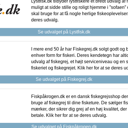
Lystfisk.dk tilbyder lystfiskere et bredt udvalg af
muligt at sidde stille og roligt hjemme i ”sofaen” 
skal bruge for at få nogle herlige fiskeoplevelser.
deres udvalg.
Se udvalget på Lystfisk.dk
I mere end 50 år har Fiskegrej.dk solgt godt og bil
enhver form for fiskeri. Deres kendetegn har al
udvalg af fiskegrej, et højt serviceniveau og en 
fiskeriet og fiskegrejet. Klik her for at se deres u
Se udvalget på Fiskegrej.dk
Fiskpåkrogen.dk er en dansk fiskegrejsshop der 
bruge af fiskegrej til dine fisketure. De sælger fi
mærker, der sikrer dig grej af en høj kvalitet, der 
betale. Klik her for at se deres udvalg.
Se udvalget på Fiskpåkrogen.dk