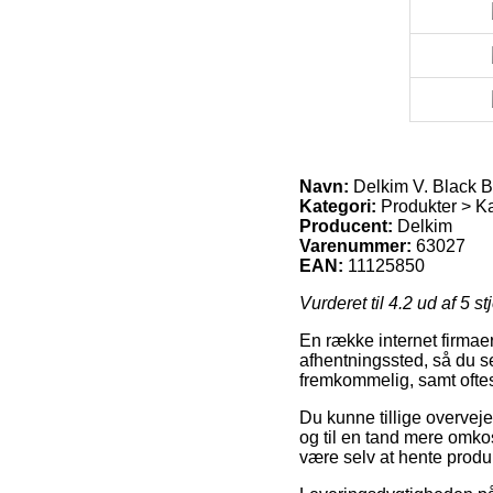
Navn:
Delkim V. Black 
Kategori:
Produkter > K
Producent:
Delkim
Varenummer:
63027
EAN:
11125850
Vurderet til
4.2
ud af 5 st
En række internet firmaer
afhentningssted, så du s
fremkommelig, samt oftes
Du kunne tillige overveje 
og til en tand mere omkos
være selv at hente produ