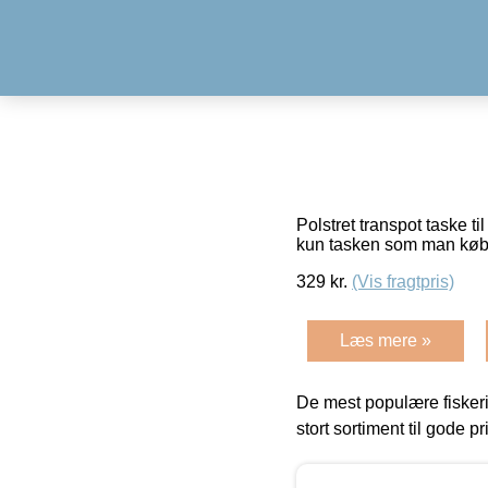
Polstret transpot taske t
kun tasken som man køb
329
kr.
(Vis fragtpris)
Læs mere »
De mest populære fiskeri
stort sortiment til gode pr