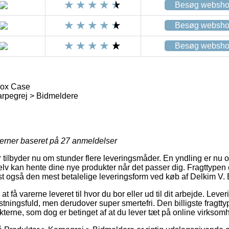
Besøg websh
Besøg websh
Besøg websh
Box Case
arpegrej > Bidmeldere
jerner baseret på
27
anmeldelser
 tilbyder nu om stunder flere leveringsmåder. En yndling er nu o
elv kan hente dine nye produkter når det passer dig. Fragttypen
t også den mest betalelige leveringsform ved køb af Delkim V.
at få varerne leveret til hvor du bor eller ud til dit arbejde. Leve
tningsfuld, men derudover super smertefri. Den billigste fragttype
kterne, som dog er betinget af at du lever tæt på online virkso