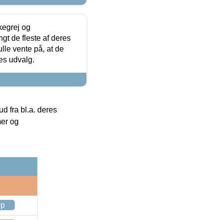
kegrej og
angt de fleste af deres
ulle vente på, at de
res udvalg.
 fra bl.a. deres
mer og
op