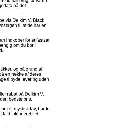
m du har brug for varen
gsdato på det
pelvis Delkim V. Black
nstagen til at de har en
an indkøber for et fastsat
fhængig om du bor i
d.
tikker, og på grund af
på en række af deres
nge tilbyde levering uden
fter rabat på Delkim V.
den bedste pris.
 som er mystisk lav, burde
fald inkluderet i et