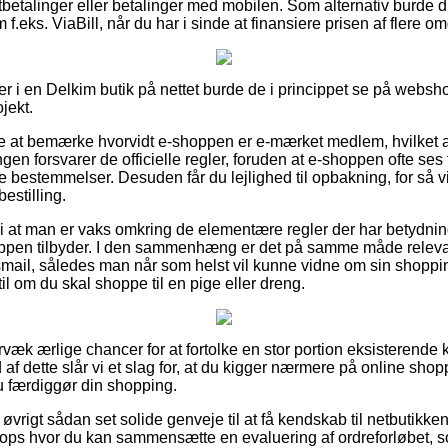
tbetalinger eller betalinger med mobilen. Som alternativ burde d
 f.eks. ViaBill, når du har i sinde at finansiere prisen af flere 
r i en Delkim butik på nettet burde de i princippet se på websh
jekt.
 at bemærke hvorvidt e-shoppen er e-mærket medlem, hvilket a
ngen forsvarer de officielle regler, foruden at e-shoppen ofte ses t
 bestemmelser. Desuden får du lejlighed til opbakning, for så v
estilling.
at man er vaks omkring de elementære regler der har betydning f
shoppen tilbyder. I den sammenhæng er det på samme måde relev
gsmail, således man når som helst vil kunne vidne om sin shoppi
l om du skal shoppe til en pige eller dreng.
rvæk ærlige chancer for at fortolke en stor portion eksisterend
af dette slår vi et slag for, at du kigger nærmere på online shopp
 færdiggør din shopping.
øvrigt sådan set solide genveje til at få kendskab til netbutikk
ops hvor du kan sammensætte en evaluering af ordreforløbet, s