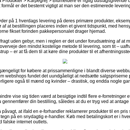
Produkter > Karpegrej > Bidmeldere er rigtig udslagsgivende o
 formål er det bestemt vigtigt at man ser den estimerede leverin
yder på 1 hverdags levering på deres primære produkter, eksem
f at bestillingen placeres inden et givent tidspunkt, med hensy
rerne fikset forinden pakkepersonalet drager hjemad.
 fragt uden gebyr, men i reglen er det under forudsætning af at m
 overveje den mindst kostelige metode til levering, som tit – ua
rup – er at få dem til at køre dine produkter til et afhentningsste
 gængeligt for købere at prissammenligne i blandt diverse webbu
kim webshops fundet det uundgåeligt at nedsætte salgspriserne 
yderligere også til mænd og kvinder – drastisk, og endda nogle ga
ndre vise sig tiden værd at besigtige indtil flere e-forretninger e
gennemfører din bestilling, således at du er tryg ved at antage 
 påvagt, at ifald en e-forhandler reklamerer produkter til en pris
 tegn på en snydagtig e-handler. Køb med betalingskort er i hvert 
 falske internet outlets.