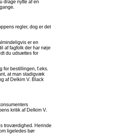
u drage nytte af en
omgange.
oppens regler, dog er det
lmindeligvis er en
il af fagfolk der har nøje
idt du udsættes for
or bestillingen, f.eks.
ant, at man stadigvæk
ng af Delkim V. Black
e konsumenters
ens kritik af Delkim V.
ens troværdighed. Herinde
om ligeledes bør