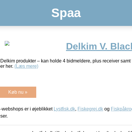
Spaa
Delkim V. Bla
il Delkim produkter – kan holde 4 bidmeldere, plus receiver samt t
er her.
(Læs mere)
Køb nu »
-webshops er i øjeblikket
Lystfisk.dk
,
Fiskegrej.dk
og
Fiskpåkro
iser.