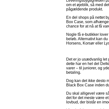
Leveringsdygtigheden på 
om et øjeblik, så med det
pågældende produkt.
En del shops på nettet b
Box Case, som afhænger a
chance for at nå at få va
Nogle få e-butikker lover
beløb. Alternativt kan du
Horsens, Korsør eller Lyst
Det er jo usædvanlig let
dette har en hel del Del
varer – til juniorer, og 
betaling.
Dog kan det ikke desto mi
Black Box Case inden du 
Du skal alligevel være så
det for det meste være et
lovbud, der bistår en imod