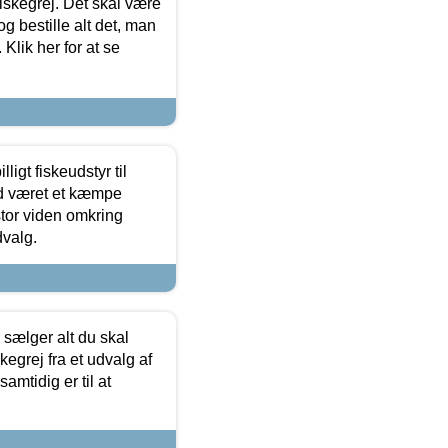
 fiskegrej. Det skal være
og bestille alt det, man
 Klik her for at se
ligt fiskeudstyr til
tid været et kæmpe
stor viden omkring
dvalg.
sælger alt du skal
skegrej fra et udvalg af
samtidig er til at