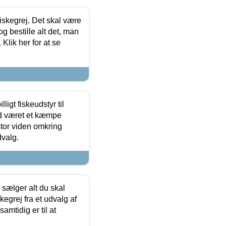
 fiskegrej. Det skal være
og bestille alt det, man
 Klik her for at se
ligt fiskeudstyr til
tid været et kæmpe
stor viden omkring
dvalg.
sælger alt du skal
skegrej fra et udvalg af
samtidig er til at