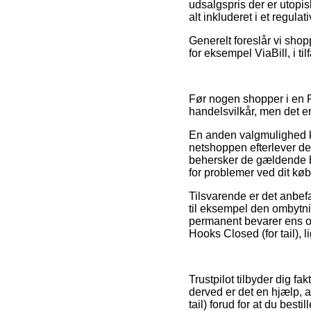
udsalgspris der er utopis
alt inkluderet i et regula
Generelt foreslår vi sho
for eksempel ViaBill, i til
Før nogen shopper i en Fl
handelsvilkår, men det e
En anden valgmulighed k
netshoppen efterlever de
behersker de gældende b
for problemer ved dit køb
Tilsvarende er det anbefa
til eksempel den ombytning
permanent bevarer ens or
Hooks Closed (for tail), 
Trustpilot tilbyder dig f
derved er det en hjælp, 
tail) forud for at du bestill