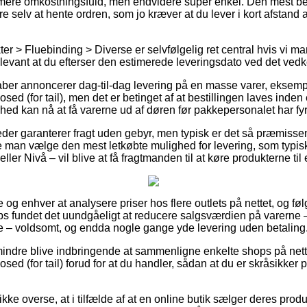
le mere omkostningsfuld, men endvidere super enkel. Den mest be
e selv at hente ordren, som jo kræver at du lever i kort afstand
er > Fluebinding > Diverse er selvfølgelig ret central hvis vi 
relevant at du efterser den estimerede leveringsdato ved det v
kaber annoncerer dag-til-dag levering på en masse varer, eksem
ed (for tail), men det er betinget af at bestillingen laves inden 
hed kan nå at få varerne ud af døren før pakkepersonalet har fyr
der garanterer fragt uden gebyr, men typisk er det så præmissen 
ne man vælge den mest letkøbte mulighed for levering, som typi
ler Nivå – vil blive at få fragtmanden til at køre produkterne til
le og enhver at analysere priser hos flere outlets på nettet, og føl
 fundet det uundgåeligt at reducere salgsværdien på varerne – 
ne – voldsomt, og endda nogle gange yde levering uden betaling
indre blive indbringende at sammenligne enkelte shops på nett
ed (for tail) forud for at du handler, sådan at du er skråsikker p
ke overse, at i tilfælde af at en online butik sælger deres produk