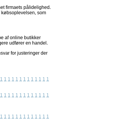
et firmaets pålidelighed.
f købsoplevelsen, som
 af online butikker
gere udfører en handel.
svar for justeringer der
1
1
1
1
1
1
1
1
1
1
1
1
1
1
1
1
1
1
1
1
1
1
1
1
1
1
1
1
1
1
1
1
1
1
1
1
1
1
1