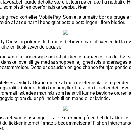
k favorabel, burde det ofte være et tegn på en uærlig netbutik. H
tiv, som bistår en overfor falske webbutikker.
pping med kort eller MobilePay. Som et alternativ bør du bruge 
fælde af at du har til hensigt at betale betalingen i flere bidder.
y-Dressing internet forhandler behøver man til hver en tid få ov
r ofte en tidskrævende opgave.
an være at undersøge om e-butikken er e-mærket, da det bør v
 danske love, tillige med at shoppen lejlighedsvis undersøges
estemmelser. Dette er desuden en god chance for hjælpende se
.
lelsesværdigt at køberen er sat ind i de elementære regler der in
spolitik internet butikken benytter. I relation til det er det i øv
dremail, således man når som helst vil kunne bevidne ordren a
ligegyldigt om du er på indkøb til en mand eller kvinde.
aktisk relevante løsninger til at se nærmere på en hel del aktuell
at du tjekker internet firmaets bedømmelser af Fishon Interchan
er.