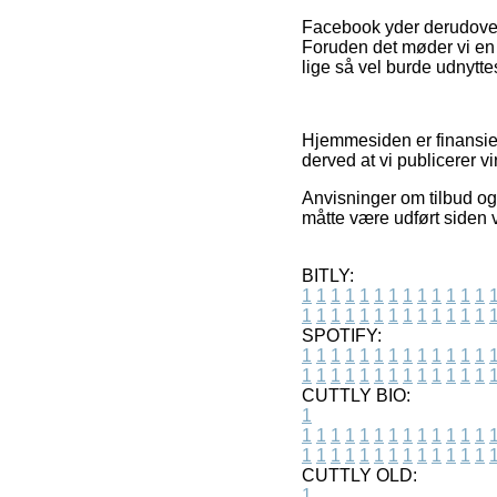
Facebook yder derudover i
Foruden det møder vi en
lige så vel burde udnyttes
Hjemmesiden er finansier
derved at vi publicerer v
Anvisninger om tilbud og 
måtte være udført siden v
BITLY:
1
1
1
1
1
1
1
1
1
1
1
1
1
1
1
1
1
1
1
1
1
1
1
1
1
1
SPOTIFY:
1
1
1
1
1
1
1
1
1
1
1
1
1
1
1
1
1
1
1
1
1
1
1
1
1
1
CUTTLY BIO:
1
1
1
1
1
1
1
1
1
1
1
1
1
1
1
1
1
1
1
1
1
1
1
1
1
1
1
CUTTLY OLD:
1