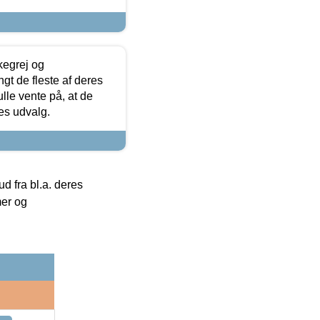
kegrej og
angt de fleste af deres
ulle vente på, at de
res udvalg.
 fra bl.a. deres
mer og