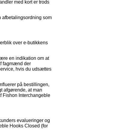
andler med kort er trods
en afbetalingsordning som
erblik over e-butikkens
ære en indikation om at
 af fagmænd der
rvice, hvis du udsættes
fluerer på bestillingen,
rigt afgørende, at man
f Fishon Interchangeble
e kunders evalueringer og
geble Hooks Closed (for