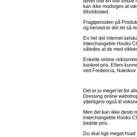
bliver ofte en lille smu
kan ikke modsiges at vær
tilholdssted.
Fragtperioden på Produkt
og herved er det ret så 
En hel del internet sels
Interchangeble Hooks Clos
således at de med sikker
Enkelte online virksomhe
konkret pris. Ellers kun
ved Fredericia, Nakskov el
Det er jo meget let for al
Dressing online webshops
yderligere også til voks
Men det kan ikke desto m
Interchangeble Hooks Clos
bedste pris.
Du skal lige meget hvad ik