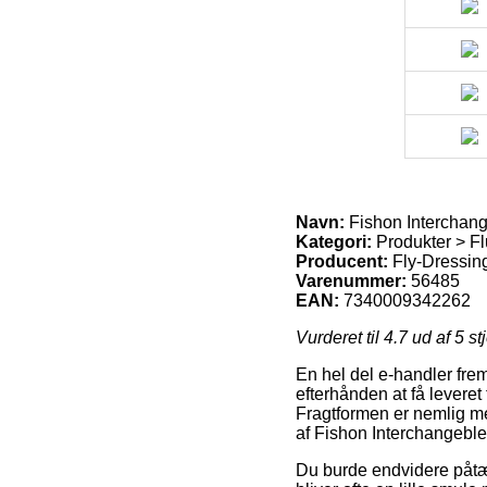
Navn:
Fishon Interchange
Kategori:
Produkter > Fl
Producent:
Fly-Dressin
Varenummer:
56485
EAN:
7340009342262
Vurderet til
4.7
ud af 5 st
En hel del e-handler fre
efterhånden at få leveret
Fragtformen er nemlig me
af Fishon Interchangeble 
Du burde endvidere påtænk