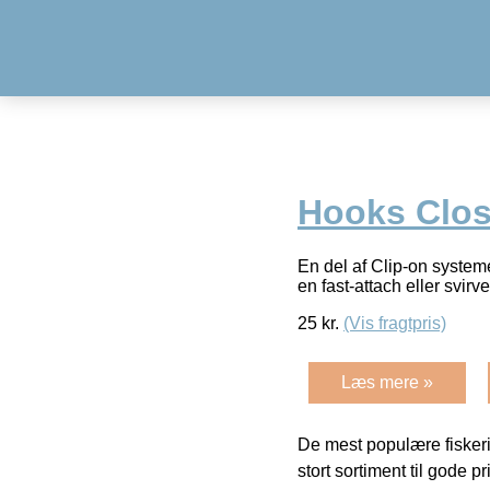
Hooks Close
En del af Clip-on systeme
en fast-attach eller svir
25
kr.
(Vis fragtpris)
Læs mere »
De mest populære fiskeri
stort sortiment til gode pr