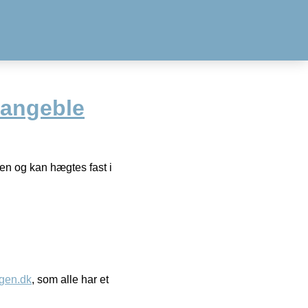
hangeble
len og kan hægtes fast i
gen.dk
, som alle har et