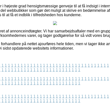
 højeste grad hensigtsmæssige genveje til at få indsigt i intern
 del webbutikker som gør det muligt at skrive en bedømmelse a
 til at få et indblik i tilfredsheden hos kunderne.
et af annonceindtægter. Vi har samarbejdsaftaler med en gruppe
irksomhedernes varer, og tager godtgørelse for så vidt vores bru
forhandlere på nettet ajourføres hele tiden, men vi tager ikke an
i sidst opdaterede websitets informationer.
1
1
1
1
1
1
1
1
1
1
1
1
1
1
1
1
1
1
1
1
1
1
1
1
1
1
1
1
1
1
1
1
1
1
1
1
1
1
1
1
1
1
1
1
1
1
1
1
1
1
1
1
1
1
1
1
1
1
1
1
1
1
1
1
1
1
1
1
1
1
1
1
1
1
1
1
1
1
1
1
1
1
1
1
1
1
1
1
1
1
1
1
1
1
1
1
1
1
1
1
1
1
1
1
1
1
1
1
1
1
1
1
1
1
1
1
1
1
1
1
1
1
1
1
1
1
1
1
1
1
1
1
1
1
1
1
1
1
1
1
1
1
1
1
1
1
1
1
1
1
1
1
1
1
1
1
1
1
1
1
1
1
1
1
1
1
1
1
1
1
1
1
1
1
1
1
1
1
1
1
1
1
1