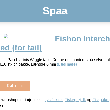
Spaa
Fishon Interc
d (for tail)
t til Pacchiarinis Wiggle tails. Denne del monteres på selve ha
vel.10 stk pr. pakke. Længde 6 mm
(Læs mere)
Køb nu »
-webshops er i øjeblikket
Lystfisk.dk
,
Fiskegrej.dk
og
Fiskpåkro
iser.