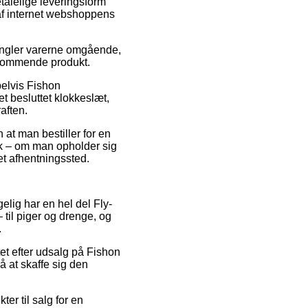
talelige leveringsform
 af internet webshoppens
mangler varerne omgående,
edkommende produkt.
pelvis Fishon
et besluttet klokkeslæt,
aften.
at man bestiller for en
sk – om man opholder sig
 et afhentningssted.
gelig har en hel del Fly-
til piger og drenge, og
.
et efter udsalg på Fishon
å at skaffe sig den
ter til salg for en