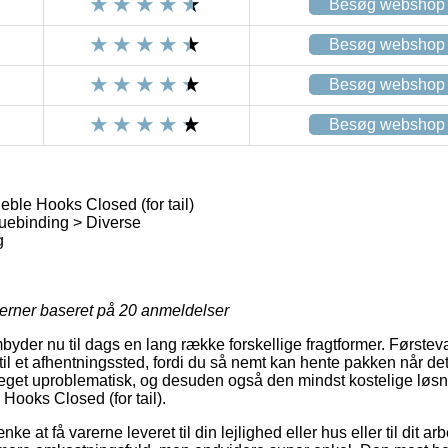
Besøg webshop
Besøg webshop
Besøg webshop
Besøg webshop
ble Hooks Closed (for tail)
uebinding > Diverse
g
jerner baseret på
20
anmeldelser
mbyder nu til dags en lang række forskellige fragtformer. Første
 til et afhentningssted, fordi du så nemt kan hente pakken når de
get uproblematisk, og desuden også den mindst kostelige løsni
Hooks Closed (for tail).
e at få varerne leveret til din lejlighed eller hus eller til dit 