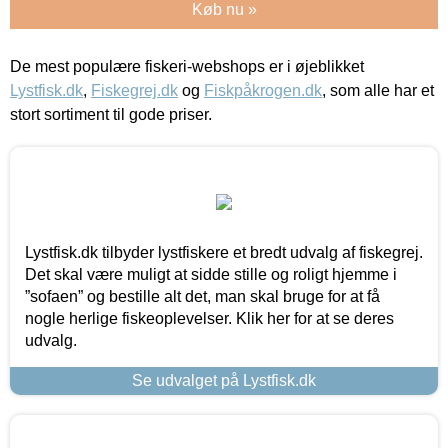
Køb nu »
De mest populære fiskeri-webshops er i øjeblikket
Lystfisk.dk
,
Fiskegrej.dk
og
Fiskpåkrogen.dk
, som alle har et
stort sortiment til gode priser.
Lystfisk.dk tilbyder lystfiskere et bredt udvalg af fiskegrej.
Det skal være muligt at sidde stille og roligt hjemme i
”sofaen” og bestille alt det, man skal bruge for at få
nogle herlige fiskeoplevelser. Klik her for at se deres
udvalg.
Se udvalget på Lystfisk.dk