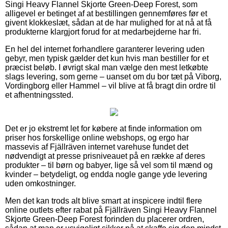
Singi Heavy Flannel Skjorte Green-Deep Forest, som
alligevel er betinget af at bestillingen gennemføres før et
givent klokkeslæt, sådan at de har mulighed for at nå at få
produkterne klargjort forud for at medarbejderne har fri.
En hel del internet forhandlere garanterer levering uden
gebyr, men typisk gælder det kun hvis man bestiller for et
præcist beløb. I øvrigt skal man vælge den mest letkøbte
slags levering, som gerne – uanset om du bor tæt på Viborg,
Vordingborg eller Hammel – vil blive at få bragt din ordre til
et afhentningssted.
Det er jo ekstremt let for købere at finde information om
priser hos forskellige online webshops, og ergo har
massevis af Fjällräven internet varehuse fundet det
nødvendigt at presse prisniveauet på en række af deres
produkter – til børn og babyer, lige så vel som til mænd og
kvinder – betydeligt, og endda nogle gange yde levering
uden omkostninger.
Men det kan trods alt blive smart at inspicere indtil flere
online outlets efter rabat på Fjällräven Singi Heavy Flannel
Skjorte Green-Deep Forest forinden du placerer ordren,