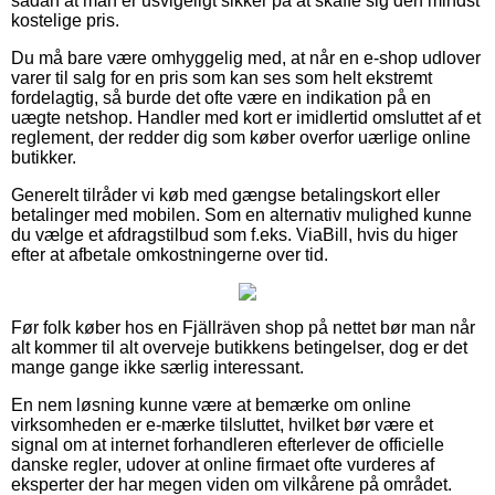
sådan at man er usvigeligt sikker på at skaffe sig den mindst
kostelige pris.
Du må bare være omhyggelig med, at når en e-shop udlover
varer til salg for en pris som kan ses som helt ekstremt
fordelagtig, så burde det ofte være en indikation på en
uægte netshop. Handler med kort er imidlertid omsluttet af et
reglement, der redder dig som køber overfor uærlige online
butikker.
Generelt tilråder vi køb med gængse betalingskort eller
betalinger med mobilen. Som en alternativ mulighed kunne
du vælge et afdragstilbud som f.eks. ViaBill, hvis du higer
efter at afbetale omkostningerne over tid.
Før folk køber hos en Fjällräven shop på nettet bør man når
alt kommer til alt overveje butikkens betingelser, dog er det
mange gange ikke særlig interessant.
En nem løsning kunne være at bemærke om online
virksomheden er e-mærke tilsluttet, hvilket bør være et
signal om at internet forhandleren efterlever de officielle
danske regler, udover at online firmaet ofte vurderes af
eksperter der har megen viden om vilkårene på området.