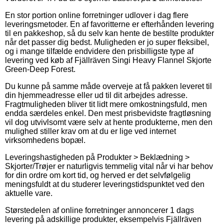
En stor portion online forretninger udlover i dag flere
leveringsmetoder. En af favoritterne er efterhånden levering
til en pakkeshop, så du selv kan hente de bestilte produkter
når det passer dig bedst. Muligheden er jo super fleksibel,
og i mange tilfælde endvidere den prisbilligste type af
levering ved køb af Fjällräven Singi Heavy Flannel Skjorte
Green-Deep Forest.
Du kunne på samme måde overveje at få pakken leveret til
din hjemmeadresse eller ud til dit arbejdes adresse.
Fragtmuligheden bliver tit lidt mere omkostningsfuld, men
endda særdeles enkel. Den mest prisbevidste fragtløsning
vil dog utvivlsomt være selv at hente produkterne, men den
mulighed stiller krav om at du er lige ved internet
virksomhedens bopæl.
Leveringshastigheden på Produkter > Beklædning >
Skjorter/Trøjer er naturligvis temmelig vital når vi har behov
for din ordre om kort tid, og herved er det selvfølgelig
meningsfuldt at du studerer leveringstidspunktet ved den
aktuelle vare.
Størstedelen af online forretninger annoncerer 1 dags
levering på adskillige produkter, eksempelvis Fjällräven