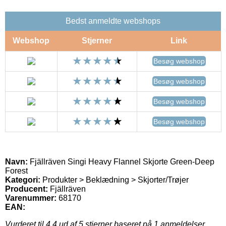
Bedst anmeldte webshops
Webshop
Stjerner
Link
Besøg webshop
Besøg webshop
Besøg webshop
Besøg webshop
Navn:
Fjällräven Singi Heavy Flannel Skjorte Green-Deep
Forest
Kategori:
Produkter > Beklædning > Skjorter/Trøjer
Producent:
Fjällräven
Varenummer:
68170
EAN:
Vurderet til
4.4
ud af 5 stjerner baseret på
1
anmeldelser