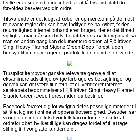
Dette er desuden din mulighed for at få bistand, ifald du
forvoldes besvær ved din ordre.
Tilsvarende er det klogt at køber er opmærksom på de mest
relevante regler der kan have indflydelse på købet, fx den
returrettighed internet forhandleren bruger. Her er det tilmed
vigtigt, at man når som helst beholder ens kvitteringsmail, så
man en anden gang kan dokumentere ordren af Fjällräven
Singi Heavy Flannel Skjorte Green-Deep Forest, uden
hensyn til om man søger et produkt til en mand eller kvinde.
Trustpilot frembyder ganske relevante genveje til at
eksaminere adskillige øvrige forbrugeres betragtninger og
derved kan det være til hjælp, at du verificerer internet
selskabets bedømmelser af Fjällräven Singi Heavy Flannel
Skjorte Green-Deep Forest inden du bestiller.
Facebook forærer dig for øvrigt aldeles passelige metoder til
at få et kig ind i online shoppens troværdighed. Desuden ser
vi nogle online outlets hvor folk kan udforme en kritik af
ordreforløbet, hvilket tillige kan drages fordel af til at tage
stilling til hvor glade kunderne er.