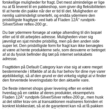
forskellige muligheder for fragt. Det mest almindelige er lige
nu at få leveret til en pakkeshop, som giver dig fleksibiliteten
til at hente din pakke når der er tid til det. Muligheden er
nemlig ualmindeligt smertefri, og endda ydermere den
prisbilligste fragttype ved køb af Fladen 12Â° rundpirk-
Silver/Silver reflex-200 gr..
Du bør ydermere forsøge at vælge afsending til din bopæl
eller ud til dit arbejdes adresse. Muligheden viser sig
jævnligt en sjat mindre prisbillig, men på den anden side
super let. Den prisbilligste form for fragt kan ikke benægtes
at være at hente produkterne selv, som desværre er betinget
af at du fysisk befinder dig tæt på internet selskabets
adresse.
Fragttiden på Default Category kan vise sig at være meget
bestemmende i tilfælde af at du har behov for dine nye varer
øjeblikkeligt, så af den grund er det virkelig vigtigt at vi finder
den forventede leveringsdato for den aktuelle vare.
De fleste internet shops giver levering efter en enkelt
hverdag på en række af deres produkter, eksempelvis
Fladen 12Â° rundpirk-Silver/Silver reflex-200 gr., men husk
at det stiller krav om at transaktionen realiseres forinden et
konkret klokkeslæt, så at de garanteret kan nå at få pakken