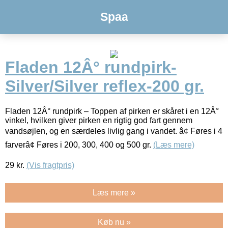
Spaa
Fladen 12Â° rundpirk-
Silver/Silver reflex-200 gr.
Fladen 12Â° rundpirk – Toppen af pirken er skåret i en 12Â°
vinkel, hvilken giver pirken en rigtig god fart gennem
vandsøjlen, og en særdeles livlig gang i vandet. â¢ Føres i 4
farverâ¢ Føres i 200, 300, 400 og 500 gr.
(Læs mere)
29
kr.
(Vis fragtpris)
Læs mere »
Køb nu »