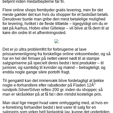
betjent inden medarbejderne får fri.
Flere online shops frembyder gratis levering, men for det
meste gælder det kun hvis du shopper for et fastslået beløb.
Derudover burde man gribe den mest betalelige mulighed
for levering, hvilket i de fleste tilfælde – ligegyldigt om du er
tæt på Aarhus, Hobro eller Gilleleje – vil blive at få dem til at
køre din ordre til et afhentningssted.
Det er jo ultra problemfrit for forbrugerne at lave
prissammenligning fra forskellige online virksomheder, og så
har en hel del firmaer på nettet været nødt til at stampe
salgspriserne på specielt deres bedst i test produkter – til
juniorer, og samtidig til kvinder og mænd – betragteligt, og
endda nogle gange sikre portofri fragt.
Til gengæld kan det immervæk blive fordelagtigt at tjekke
nogle e-forhandlere efter rabatkoder på Fladen 12Â°
rundpirk-Silver/Silver reflex-200 gr. inden du shopper, så
man er skråsikker på at få fat i den mindst kostelige pris.
Man skal lige meget hvad være omhyggelig med, at hvis en
e-forretning forhandler bedst i test varer til salg for en
salgspris som virker helt fantastisk lav, kunne det undertiden