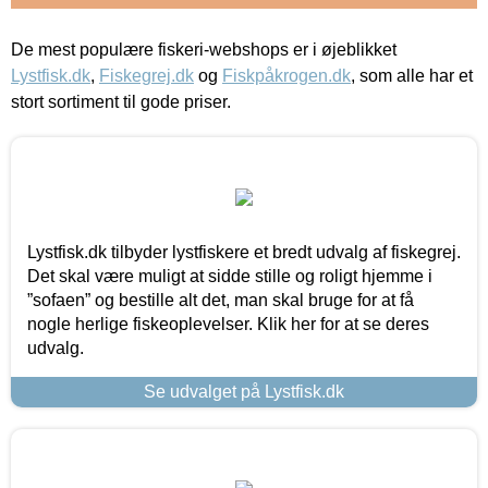
De mest populære fiskeri-webshops er i øjeblikket
Lystfisk.dk
,
Fiskegrej.dk
og
Fiskpåkrogen.dk
, som alle har et
stort sortiment til gode priser.
Lystfisk.dk tilbyder lystfiskere et bredt udvalg af fiskegrej.
Det skal være muligt at sidde stille og roligt hjemme i
”sofaen” og bestille alt det, man skal bruge for at få
nogle herlige fiskeoplevelser. Klik her for at se deres
udvalg.
Se udvalget på Lystfisk.dk