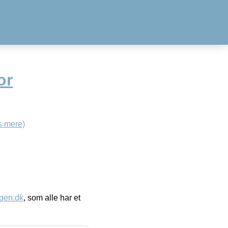
or
s mere)
gen.dk
, som alle har et