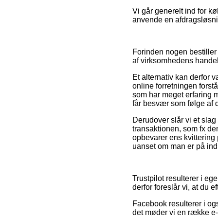
Vi går generelt ind for 
anvende en afdragsløsning 
Forinden nogen bestiller
af virksomhedens handels
Et alternativ kan derfor
online forretningen forstå
som har meget erfaring m
får besvær som følge af d
Derudover slår vi et slag
transaktionen, som fx den
opbevarer ens kvittering 
uanset om man er på indkø
Trustpilot resulterer i e
derfor foreslår vi, at du
Facebook resulterer i ogs
det møder vi en række e-