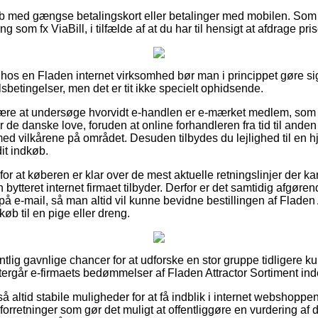
køb med gængse betalingskort eller betalinger med mobilen. Som 
som fx ViaBill, i tilfælde af at du har til hensigt at afdrage pris
 hos en Fladen internet virksomhed bør man i princippet gøre s
betingelser, men det er tit ikke specielt ophidsende.
 være at undersøge hvorvidt e-handlen er e-mærket medlem, som 
r de danske love, foruden at online forhandleren fra tid til anden
ed vilkårene på området. Desuden tilbydes du lejlighed til en h
it indkøb.
 for at køberen er klar over de mest aktuelle retningslinjer der k
 bytteret internet firmaet tilbyder. Derfor er det samtidig afgøre
på e-mail, så man altid vil kunne bevidne bestillingen af Fladen 
b til en pige eller dreng.
gentlig gavnlige chancer for at udforske en stor gruppe tidligere
 eftergår e-firmaets bedømmelser af Fladen Attractor Sortiment in
å altid stabile muligheder for at få indblik i internet webshop
forretninger som gør det muligt at offentliggøre en vurdering af