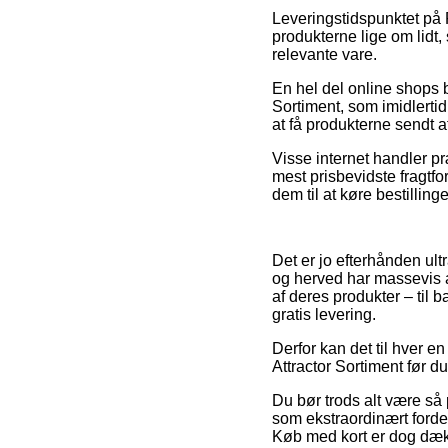
Leveringstidspunktet på P
produkterne lige om lidt, 
relevante vare.
En hel del online shops 
Sortiment, som imidlertid
at få produkterne sendt a
Visse internet handler pr
mest prisbevidste fragtf
dem til at køre bestilling
Det er jo efterhånden ult
og herved har massevis af
af deres produkter – til 
gratis levering.
Derfor kan det til hver e
Attractor Sortiment før du 
Du bør trods alt være så p
som ekstraordinært fordel
Køb med kort er dog dækk