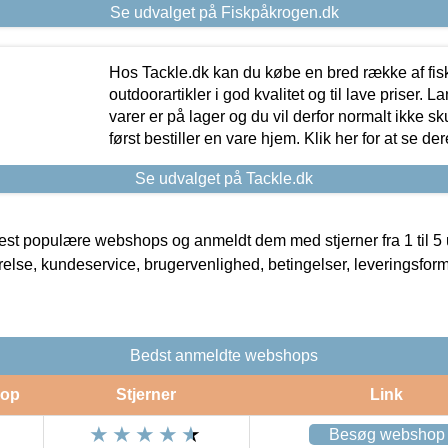
Se udvalget på Fiskpåkrogen.dk
Hos Tackle.dk kan du købe en bred række af fis
outdoorartikler i god kvalitet og til lave priser. L
varer er på lager og du vil derfor normalt ikke sk
først bestiller en vare hjem. Klik her for at se de
Se udvalget på Tackle.dk
t populære webshops og anmeldt dem med stjerner fra 1 til 5 ud
rrelse, kundeservice, brugervenlighed, betingelser, leveringsfor
Bedst anmeldte webshops
op
Stjerner
Link
Besøg webshop