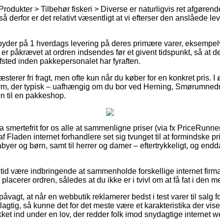
rodukter > Tilbehør fiskeri > Diverse er naturligvis ret afgørende
så derfor er det relativt væsentligt at vi efterser den anslåede l
byder på 1 hverdags levering på deres primære varer, eksempelv
 er påkrævet at ordren indsendes før et givent tidspunkt, så at d
fsted inden pakkepersonalet har fyraften.
æsterer fri fragt, men ofte kun når du køber for en konkret pris.
orm, der typisk – uafhængig om du bor ved Herning, Smørumnedre
en til en pakkeshop.
ra smertefrit for os alle at sammenligne priser (via fx PriceRunne
 Fladen internet forhandlere set sig tvunget til at formindske 
babyer og børn, samt til herrer og damer – eftertrykkeligt, og en
n tid være indbringende at sammenholde forskellige internet firm
placerer ordren, således at du ikke er i tvivl om at få fat i den me
åvagt, at når en webbutik reklamerer bedst i test varer til salg f
agtig, så kunne det for det meste være et karakteristika der vi
et ind under en lov, der redder folk imod snydagtige internet 