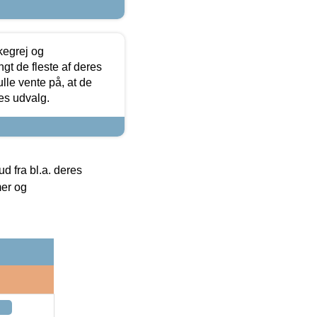
kegrej og
angt de fleste af deres
ulle vente på, at de
res udvalg.
 fra bl.a. deres
mer og