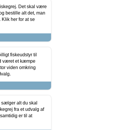
 fiskegrej. Det skal være
og bestille alt det, man
 Klik her for at se
ligt fiskeudstyr til
tid været et kæmpe
stor viden omkring
dvalg.
sælger alt du skal
skegrej fra et udvalg af
samtidig er til at