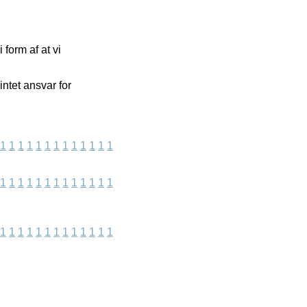
form af at vi
ntet ansvar for
1
1
1
1
1
1
1
1
1
1
1
1
1
1
1
1
1
1
1
1
1
1
1
1
1
1
1
1
1
1
1
1
1
1
1
1
1
1
1