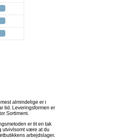
 mest almindelige er i
ar tid. Leveringsformen er
tor Sortiment.
ingsmetoden er tit en tak
g utvivlsomt være at du
etbutikkens arbejdslager.