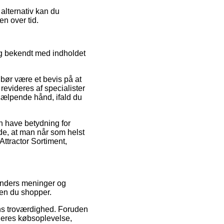
alternativ kan du
en over tid.
ig bekendt med indholdet
bør være et bevis på at
 revideres af specialister
jælpende hånd, ifald du
an have betydning for
nde, at man når som helst
Attractor Sortiment,
 kunders meninger og
den du shopper.
pens troværdighed. Foruden
 deres købsoplevelse,