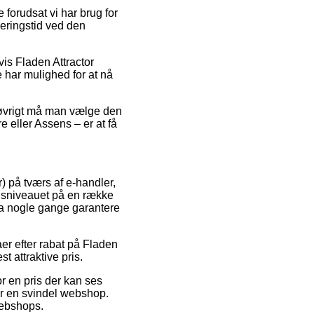
 forudsat vi har brug for
everingstid ved den
is Fladen Attractor
e har mulighed for at nå
 I øvrigt må man vælge den
 eller Assens – er at få
r) på tværs af e-handler,
prisniveauet på en række
dda nogle gange garantere
aer efter rabat på Fladen
st attraktive pris.
or en pris der kan ses
ser en svindel webshop.
webshops.