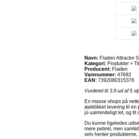
Navn:
Fladen Attractor S
Kategori:
Produkter > Til
Producent:
Fladen
Varenummer:
47692
EAN:
7392080315376
Vurderet til
3.9
ud af 5 st
En masse shops på nettet 
øjeblikket levering til e
jo ualmindeligt let, og t
Du kunne ligeledes udse d
mere pebret, men samtidig
selv henter produkterne,