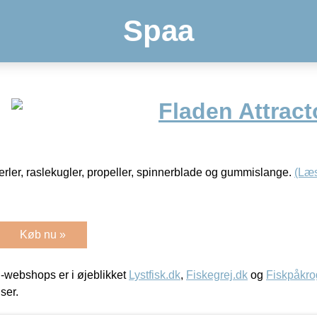
Spaa
Fladen Attract
perler, raslekugler, propeller, spinnerblade og gummislange.
(Læ
Køb nu »
-webshops er i øjeblikket
Lystfisk.dk
,
Fiskegrej.dk
og
Fiskpåkro
iser.