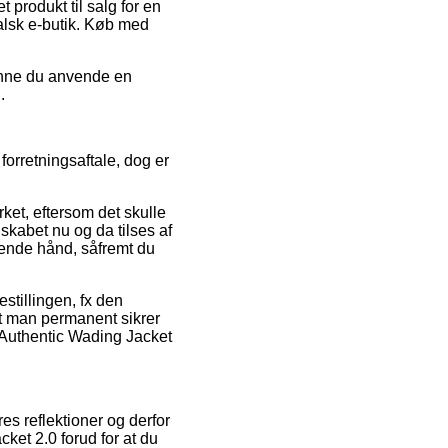
 produkt til salg for en
falsk e-butik. Køb med
kunne du anvende en
.
rretningsaftale, dog er
rket, eftersom det skulle
skabet nu og da tilses af
pende hånd, såfremt du
stillingen, fx den
at man permanent sikrer
n Authentic Wading Jacket
es reflektioner og derfor
ket 2.0 forud for at du