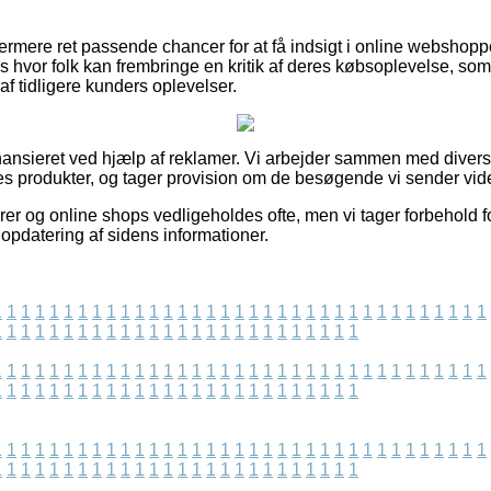
ermere ret passende chancer for at få indsigt i online webshop
hvor folk kan frembringe en kritik af deres købsoplevelse, som
k af tidligere kunders oplevelser.
ansieret ved hjælp af reklamer. Vi arbejder sammen med diver
es produkter, og tager provision om de besøgende vi sender vide
r og online shops vedligeholdes ofte, men vi tager forbehold for
e opdatering af sidens informationer.
1
1
1
1
1
1
1
1
1
1
1
1
1
1
1
1
1
1
1
1
1
1
1
1
1
1
1
1
1
1
1
1
1
1
1
1
1
1
1
1
1
1
1
1
1
1
1
1
1
1
1
1
1
1
1
1
1
1
1
1
1
1
1
1
1
1
1
1
1
1
1
1
1
1
1
1
1
1
1
1
1
1
1
1
1
1
1
1
1
1
1
1
1
1
1
1
1
1
1
1
1
1
1
1
1
1
1
1
1
1
1
1
1
1
1
1
1
1
1
1
1
1
1
1
1
1
1
1
1
1
1
1
1
1
1
1
1
1
1
1
1
1
1
1
1
1
1
1
1
1
1
1
1
1
1
1
1
1
1
1
1
1
1
1
1
1
1
1
1
1
1
1
1
1
1
1
1
1
1
1
1
1
1