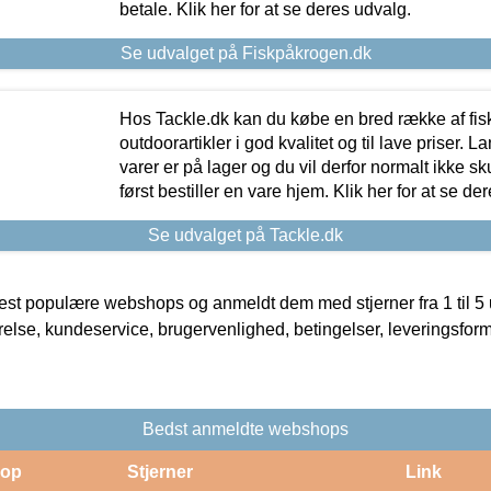
betale. Klik her for at se deres udvalg.
Se udvalget på Fiskpåkrogen.dk
Hos Tackle.dk kan du købe en bred række af fis
outdoorartikler i god kvalitet og til lave priser. L
varer er på lager og du vil derfor normalt ikke sk
først bestiller en vare hjem. Klik her for at se de
Se udvalget på Tackle.dk
t populære webshops og anmeldt dem med stjerner fra 1 til 5 ud
rrelse, kundeservice, brugervenlighed, betingelser, leveringsfor
Bedst anmeldte webshops
op
Stjerner
Link