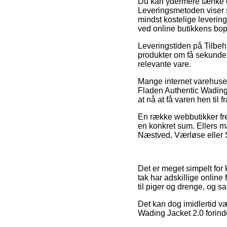
Du kan ydermere tænke ove
Leveringsmetoden viser 
mindst kostelige levering
ved online butikkens bo
Leveringstiden på Tilbeh
produkter om få sekunder,
relevante vare.
Mange internet varehuse 
Fladen Authentic Wading J
at nå at få varen hen til f
En række webbutikker frem
en konkret sum. Ellers m
Næstved, Værløse eller Stø
Det er meget simpelt for 
tak har adskillige online
til piger og drenge, og s
Det kan dog imidlertid væ
Wading Jacket 2.0 forinde