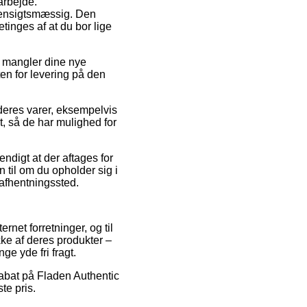
arbejde.
hensigtsmæssig. Den
tinges af at du bor lige
u mangler dine nye
ten for levering på den
deres varer, eksempelvis
t, så de har mulighed for
ndigt at der aftages for
 til om du opholder sig i
t afhentningssted.
rnet forretninger, og til
kke af deres produkter –
e yde fri fragt.
 rabat på Fladen Authentic
te pris.