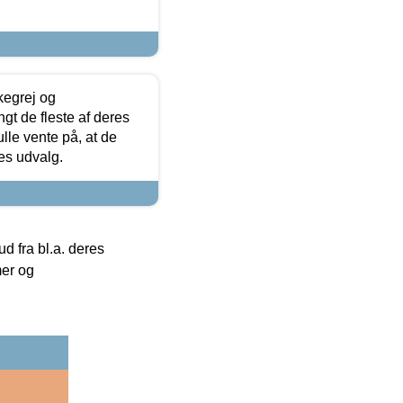
kegrej og
angt de fleste af deres
ulle vente på, at de
res udvalg.
 fra bl.a. deres
mer og