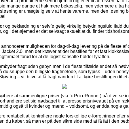
r at få produkterne sendt hjem til dig eller til adressen på dit 
sig mange gange et hak mere bekostelig, men ydermere ultra 
sløsning er unægtelig selv at hente varerne, men den løsning be
pæl.
ør og beklædning er selvfølgelig virkelig betydningsfuld ifald d
 og i det øjemed er det selvsagt aktuelt at du finder tidshorison
annoncerer muligheden for dag-til-dag levering på de fleste af 
acket 2.0, men det kræver at der bestilles før et fast klokkeslæ
ragtfirmaet forud for at de logistikansatte holder fyraften.
byder fragt uden gebyr, men i de fleste tilfælde er det så nødve
å du snuppe den billigste fragtmetode, som typisk – uden hensyn
vring – vil blive at få fragtmanden til at køre bestillingen til e
købere at sammenligne priser (via fx PriceRunner) på diverse inte
 forhandlere set sig nødsaget til at presse prisniveauet på en ræ
amtidig også til kvinder og mænd – voldsomt, og endda nogle gang
re rentabelt at kontrollere nogle forskellige e-forretninger efter
n du køber, så man er på den sikre side med at få fat i den beds