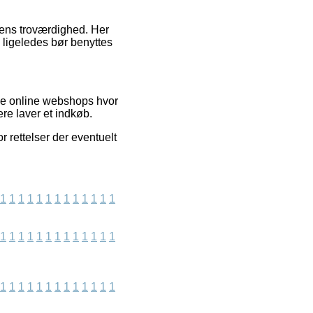
pens troværdighed. Her
 ligeledes bør benyttes
se online webshops hvor
re laver et indkøb.
 rettelser der eventuelt
1
1
1
1
1
1
1
1
1
1
1
1
1
1
1
1
1
1
1
1
1
1
1
1
1
1
1
1
1
1
1
1
1
1
1
1
1
1
1