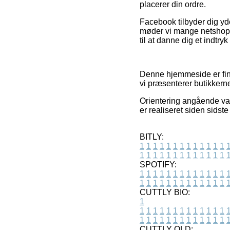
placerer din ordre.
Facebook tilbyder dig yd
møder vi mange netshops 
til at danne dig et indtry
Denne hjemmeside er fin
vi præsenterer butikkern
Orientering angående vare
er realiseret siden sidst
BITLY:
1
1
1
1
1
1
1
1
1
1
1
1
1
1
1
1
1
1
1
1
1
1
1
1
1
1
SPOTIFY:
1
1
1
1
1
1
1
1
1
1
1
1
1
1
1
1
1
1
1
1
1
1
1
1
1
1
CUTTLY BIO:
1
1
1
1
1
1
1
1
1
1
1
1
1
1
1
1
1
1
1
1
1
1
1
1
1
1
1
CUTTLY OLD: