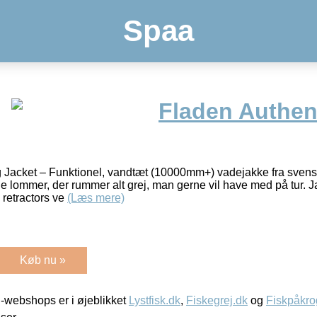
Spaa
Fladen Authen
 Jacket – Funktionel, vandtæt (10000mm+) vadejakke fra svens
de lommer, der rummer alt grej, man gerne vil have med på tur. 
retractors ve
(Læs mere)
Køb nu »
-webshops er i øjeblikket
Lystfisk.dk
,
Fiskegrej.dk
og
Fiskpåkro