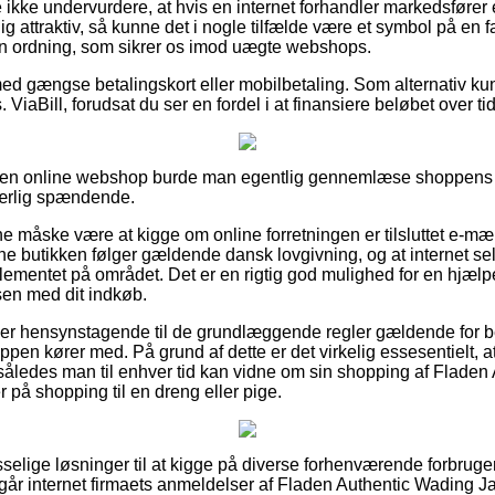
ikke undervurdere, at hvis en internet forhandler markedsfører et
g attraktiv, så kunne det i nogle tilfælde være et symbol på en 
en ordning, som sikrer os imod uægte webshops.
 med gængse betalingskort eller mobilbetaling. Som alternativ 
ViaBill, forudsat du ser en fordel i at finansiere beløbet over tid
å en online webshop burde man egentlig gennemlæse shoppens fo
ærlig spændende.
nne måske være at kigge om online forretningen er tilsluttet e-mæ
ne butikken følger gældende dansk lovgivning, og at internet sel
glementet på området. Det er en rigtig god mulighed for en hjæl
sen med dit indkøb.
du er hensynstagende til de grundlæggende regler gældende for be
ppen kører med. På grund af dette er det virkelig essesentielt, 
, således man til enhver tid kan vidne om sin shopping af Flade
r på shopping til en dreng eller pige.
asselige løsninger til at kigge på diverse forhenværende forbruger
går internet firmaets anmeldelser af Fladen Authentic Wading Jac