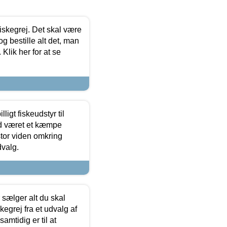
 fiskegrej. Det skal være
og bestille alt det, man
 Klik her for at se
ligt fiskeudstyr til
tid været et kæmpe
stor viden omkring
dvalg.
sælger alt du skal
skegrej fra et udvalg af
samtidig er til at