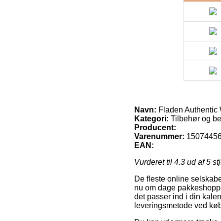
Navn:
Fladen Authentic 
Kategori:
Tilbehør og b
Producent:
Varenummer:
1507445
EAN:
Vurderet til
4.3
ud af 5 st
De fleste online selskab
nu om dage pakkeshoppen, 
det passer ind i din kalen
leveringsmetode ved køb