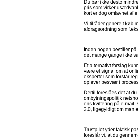
Du bør ikke desto mindre 
pris som virker usædvanli
kort er dog omfavnet af 
Vi tilråder generelt køb
afdragsordning som f.eks. 
Inden nogen bestiller p
det mange gange ikke s
Et alternativt forslag ku
være et signal om at onli
eksperter som forstår re
oplever besvær i proces
Dertil foreslåes det at 
ombytningspolitik netsho
ens kvittering på e-mail
2.0, ligegyldigt om man e
Trustpilot yder faktisk p
foreslår vi, at du gennem