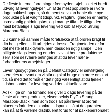
De fleste internet forretninger frembyder i øjeblikket et bredt
udvalg af leveringstyper. En af de mest populære er i vore
dage pakkeshoppen, så du nemt selv kan hente dine nye
produkter på et valgfrit tidspunkt. Fragtmuligheden er nemlig
usædvanlig gnidningsløs, og i mange tilfælde tillige den
mest betalelige slags levering ved køb af FlyCo Strung
Marabou-Black.
Du kunne på samme måde foretrække at få ordren bragt til
din bolig eller til dit arbejdes adresse. Fragtmetoden er for
det meste et hak dyrere, men desuden rigtig simpel. Den
billigste slags levering er uden tvivl at hente produkterne
selv, som desværre betinges af at du lever nær e-
forhandlerens arbejdslager.
Leveringsdygtigheden på Default Category er selvfølgelig
særdeles relevant om vi står og skal bruge din ordre om kort
tid, så med det formål er det rigtig væsentligt at du tjekker
tidshorisonten for levering ved den aktuelle vare.
Adskillige online forhandlere giver 1 dags levering på de
fleste af deres produkter, eksempelvis FlyCo Strung
Marabou-Black, men som trods alt påkræver at ordren
placeres forinden et konkret tidspunkt, så at de garanteret
kan nå at få varerne distribueret forud for at pakkepersonalet