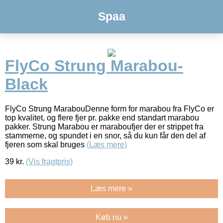
Spaa
FlyCo Strung Marabou-
Black
FlyCo Strung MarabouDenne form for marabou fra FlyCo er
top kvalitet, og flere fjer pr. pakke end standart marabou
pakker. Strung Marabou er maraboufjer der er strippet fra
stammerne, og spundet i en snor, så du kun får den del af
fjeren som skal bruges
(Læs mere)
39
kr.
(Vis fragtpris)
Læs mere »
Køb nu »