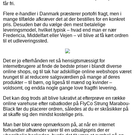
får fri.
Flere e-handler i Danmark præsterer portofri fragt, men i
mange tilfælde afkræver det at der bestilles for en konkret
pris. Desuden bør du vælge den mest betalelige
leveringsmodel, hvilket typisk – hvad end man er nær
Fredericia, Middelfart eller Vejen – vil blive at få kørt ordren
til et udleveringssted.
Det er jo efterhånden ret så hensigtsmæssigt for
internetbrugere at finde de bedste priser i blandt diverse
online shops, og til tak har adskillige online webshops været
tvunget til at reducere salgsværdien på mange af deres
produkter – til børn, og ligeså til mænd og kvinder –
voldsomt, og endda nogle gange love fragtfri levering.
Det kan dog trods alt blive lukrativt at efterprøve en række
online varehuse efter rabatkoder på FlyCo Strung Marabou-
Black før du placerer ordren, således at du er skråsikker på
at skaffe sig den mindst kostelige pris.
Man bør blot være opmærksom på, at når en internet
forhandler afhænder varer til en udsalgspris der er