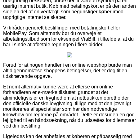
ubegribelig beskeden, burde det tit være et symbol på en
uærlig internet butik. Køb med betalingskort er på den anden
side en del af en vedtægt, som begunstiger køber imod
uoprigtige internet selskaber.
Vi tilråder generelt bestillinger med betalingskort eller
MobilePay. Som alternativ bør du overveje et
afbetalingstilbud som for eksempel ViaBill, i tilfælde af at du
har i sinde at afbetale regningen i flere bidder.
Forud for at nogen handler i en online webshop burde man
altid gennemlæse shoppens betingelser, det er dog tit en
tidskrævende opgave.
Et nemt alternativ kunne være at efterse om online
forhandleren er e-mærke tilsluttet, grundet at det
almindeligvis er en tryghed om at netbutikken opretholder
den officielle danske lovgivning, tillige med at den jævnligt
monitoreres af specialister som har den nødvendige
knowhow om reglerne på området. Dette er desuden en god
lejlighed til en håndsrækning, når du udsættes for dilemmaer
ved din bestilling.
Ligeledes kan det anbefales at køberen er påpasselig med