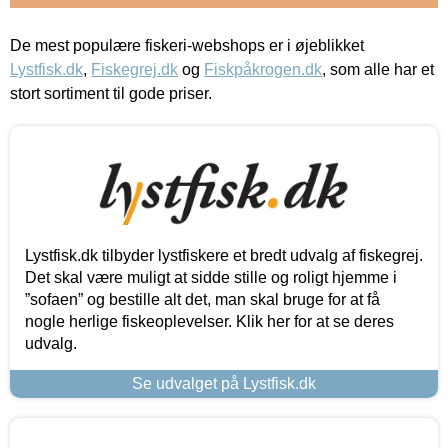
De mest populære fiskeri-webshops er i øjeblikket
Lystfisk.dk
,
Fiskegrej.dk
og
Fiskpåkrogen.dk
, som alle har et
stort sortiment til gode priser.
Lystfisk.dk tilbyder lystfiskere et bredt udvalg af fiskegrej.
Det skal være muligt at sidde stille og roligt hjemme i
”sofaen” og bestille alt det, man skal bruge for at få
nogle herlige fiskeoplevelser. Klik her for at se deres
udvalg.
Se udvalget på Lystfisk.dk