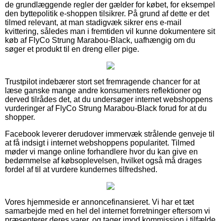
de grundlæggende regler der gælder for købet, for eksempel
den byttepolitik e-shoppen tilsikrer. På grund af dette er det
tilmed relevant, at man stadigvæk sikrer ens e-mail
kvittering, således man i fremtiden vil kunne dokumentere sit
køb af FlyCo Strung Marabou-Black, uafhængig om du
søger et produkt til en dreng eller pige.
Trustpilot indebærer stort set fremragende chancer for at
læse ganske mange andre konsumenters reflektioner og
derved tilrådes det, at du undersøger internet webshoppens
vurderinger af FlyCo Strung Marabou-Black forud for at du
shopper.
Facebook leverer derudover immervæk strålende genveje til
at få indsigt i internet webshoppens popularitet. Tilmed
møder vi mange online forhandlere hvor du kan give en
bedømmelse af købsoplevelsen, hvilket også må drages
fordel af til at vurdere kundernes tilfredshed.
Vores hjemmeside er annoncefinansieret. Vi har et tæt
samarbejde med en hel del internet forretninger eftersom vi
præsenterer deres varer, og tager imod kommission i tilfælde