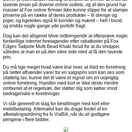
laveste priser på diverse online outlets, og af den grund har
masser af Fox online firmaer ikke kunne slippe for at stampe
priserne på en række af deres produkter – til drenge og
piger, og ligeledes også til kvinder og mænd – helt i bund,
og endda nogle gange yde portofri fragt.
Dog kan det alligevel blive indbringende at efterprøve nogle
forskellige internet foretagender efter rabatkoder på Fox
Edges Tadpole Multi Bead Khaki forud for at du shopper,
således at man er på den sikre side med at få den laveste
pris.
Du må lige meget hvad være klar over, at ifald en forretning
på nettet afhænder varer for en salgspris som kan ses som
ufattelig lav, kunne det tit være et signal om en uoprigtig
online forretning. Handler med kort er ikke desto mindre
omfavnet af et regelsæt, der støtter dig som køber imod
bedrageriske e-forretninger.
Vi slår generelt et slag for bestillinger med kort eller
mobilbetaling. Alternativt kan du drage fordel af en
afbetalingsordning fra fx ViaBill, når du vil godtgøre
pengene i flere bidder.