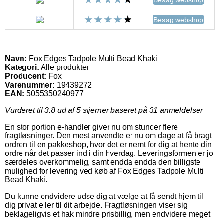
Besøg webshop
Besøg webshop
Navn:
Fox Edges Tadpole Multi Bead Khaki
Kategori:
Alle produkter
Producent:
Fox
Varenummer:
19439272
EAN:
5055350240977
Vurderet til
3.8
ud af 5 stjerner baseret på
31
anmeldelser
En stor portion e-handler giver nu om stunder flere
fragtløsninger. Den mest anvendte er nu om dage at få bragt
ordren til en pakkeshop, hvor det er nemt for dig at hente din
ordre når det passer ind i din hverdag. Leveringsformen er jo
særdeles overkommelig, samt endda endda den billigste
mulighed for levering ved køb af Fox Edges Tadpole Multi
Bead Khaki.
Du kunne endvidere udse dig at vælge at få sendt hjem til
dig privat eller til dit arbejde. Fragtløsningen viser sig
beklageligvis et hak mindre prisbillig, men endvidere meget