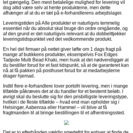
let gængelig. Den mest betalelige mulighed for levering vil
dog altid være selv at hente produkterne, men dette
afhænger af at du er tæt på e-forhandlerens arbejdslager.
Leveringstiden på Alle produkter er naturligvis temmelig
essentiel når du absolut skal bruge din ordre omgående, og
af den grund er det naturligvis relevant at du dobbelttjekker
leveringstidspunktet ved det vedkommende produkt.
En hel del firmaer på nettet giver løfte om 1 dags fragt på
mange af butikkens produkter, eksempelvis Fox Edges
Tadpole Multi Bead Khaki, men husk at det nødvendiggør at
du bestiller forud for et fast tidspunkt, så at de garanteret kan
nå at få pakken på posthuset forud for at medarbejderne
drager hjemad.
Indtil flere e-forhandlere lover portofri levering, men i mange
tilfælde påkræves det at du handler for et bestemt beløb. I
øvrigt skal du beslutte sig for den prisbilligste leveringstype,
hvilket i de fleste tilfælde – hvad end man opholder sig i
Helsingør, Aabenraa eller Hammel – vil blive at få
fragtmanden til at bringe bestillingen til et afhentningssted.
Det er jo efterhånden vældig smertefrit for enhver at finde de