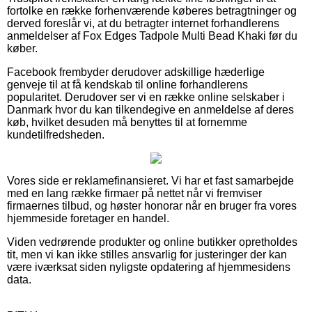
fortolke en række forhenværende køberes betragtninger og
derved foreslår vi, at du betragter internet forhandlerens
anmeldelser af Fox Edges Tadpole Multi Bead Khaki før du
køber.
Facebook frembyder derudover adskillige hæderlige
genveje til at få kendskab til online forhandlerens
popularitet. Derudover ser vi en række online selskaber i
Danmark hvor du kan tilkendegive en anmeldelse af deres
køb, hvilket desuden må benyttes til at fornemme
kundetilfredsheden.
Vores side er reklamefinansieret. Vi har et fast samarbejde
med en lang række firmaer på nettet når vi fremviser
firmaernes tilbud, og høster honorar når en bruger fra vores
hjemmeside foretager en handel.
Viden vedrørende produkter og online butikker opretholdes
tit, men vi kan ikke stilles ansvarlig for justeringer der kan
være iværksat siden nyligste opdatering af hjemmesidens
data.