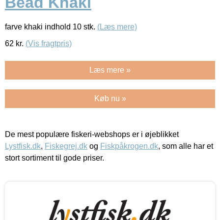
Bead Khaki
farve khaki indhold 10 stk.
(Læs mere)
62
kr.
(Vis fragtpris)
Læs mere »
Køb nu »
De mest populære fiskeri-webshops er i øjeblikket
Lystfisk.dk
,
Fiskegrej.dk
og
Fiskpåkrogen.dk
, som alle har et
stort sortiment til gode priser.