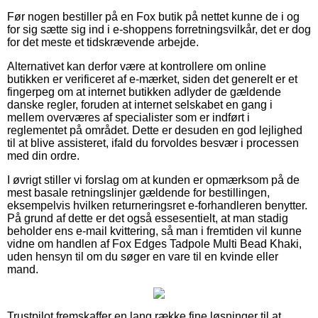
Før nogen bestiller på en Fox butik på nettet kunne de i og
for sig sætte sig ind i e-shoppens forretningsvilkår, det er dog
for det meste et tidskrævende arbejde.
Alternativet kan derfor være at kontrollere om online
butikken er verificeret af e-mærket, siden det generelt er et
fingerpeg om at internet butikken adlyder de gældende
danske regler, foruden at internet selskabet en gang i
mellem overværes af specialister som er indført i
reglementet på området. Dette er desuden en god lejlighed
til at blive assisteret, ifald du forvoldes besvær i processen
med din ordre.
I øvrigt stiller vi forslag om at kunden er opmærksom på de
mest basale retningslinjer gældende for bestillingen,
eksempelvis hvilken returneringsret e-forhandleren benytter.
På grund af dette er det også essesentielt, at man stadig
beholder ens e-mail kvittering, så man i fremtiden vil kunne
vidne om handlen af Fox Edges Tadpole Multi Bead Khaki,
uden hensyn til om du søger en vare til en kvinde eller
mand.
Trustpilot fremskaffer en lang række fine løsninger til at