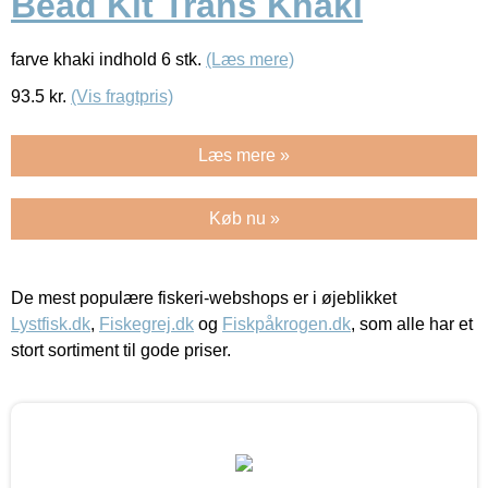
Bead Kit Trans Khaki
farve khaki indhold 6 stk.
(Læs mere)
93.5
kr.
(Vis fragtpris)
Læs mere »
Køb nu »
De mest populære fiskeri-webshops er i øjeblikket
Lystfisk.dk
,
Fiskegrej.dk
og
Fiskpåkrogen.dk
, som alle har et
stort sortiment til gode priser.