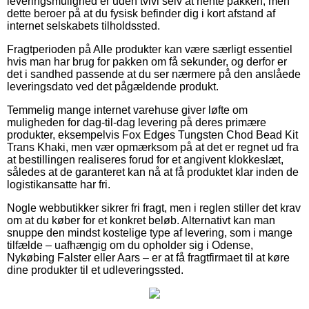
leveringsmulighed er uden tvivl selv at hente pakken, men
dette beroer på at du fysisk befinder dig i kort afstand af
internet selskabets tilholdssted.
Fragtperioden på Alle produkter kan være særligt essentiel
hvis man har brug for pakken om få sekunder, og derfor er
det i sandhed passende at du ser nærmere på den anslåede
leveringsdato ved det pågældende produkt.
Temmelig mange internet varehuse giver løfte om
muligheden for dag-til-dag levering på deres primære
produkter, eksempelvis Fox Edges Tungsten Chod Bead Kit
Trans Khaki, men vær opmærksom på at det er regnet ud fra
at bestillingen realiseres forud for et angivent klokkeslæt,
således at de garanteret kan nå at få produktet klar inden de
logistikansatte har fri.
Nogle webbutikker sikrer fri fragt, men i reglen stiller det krav
om at du køber for et konkret beløb. Alternativt kan man
snuppe den mindst kostelige type af levering, som i mange
tilfælde – uafhængig om du opholder sig i Odense,
Nykøbing Falster eller Aars – er at få fragtfirmaet til at køre
dine produkter til et udleveringssted.