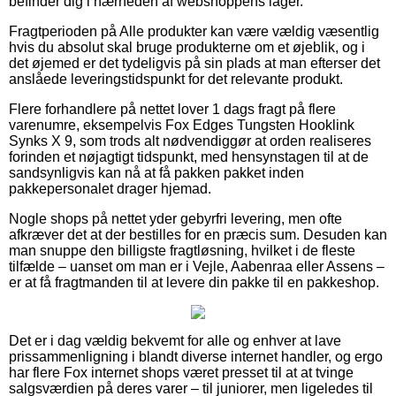
befinder dig i nærheden af webshoppens lager.
Fragtperioden på Alle produkter kan være vældig væsentlig
hvis du absolut skal bruge produkterne om et øjeblik, og i
det øjemed er det tydeligvis på sin plads at man efterser det
anslåede leveringstidspunkt for det relevante produkt.
Flere forhandlere på nettet lover 1 dags fragt på flere
varenumre, eksempelvis Fox Edges Tungsten Hooklink
Synks X 9, som trods alt nødvendiggør at orden realiseres
forinden et nøjagtigt tidspunkt, med hensynstagen til at de
sandsynligvis kan nå at få pakken pakket inden
pakkepersonalet drager hjemad.
Nogle shops på nettet yder gebyrfri levering, men ofte
afkræver det at der bestilles for en præcis sum. Desuden kan
man snuppe den billigste fragtløsning, hvilket i de fleste
tilfælde – uanset om man er i Vejle, Aabenraa eller Assens –
er at få fragtmanden til at levere din pakke til en pakkeshop.
Det er i dag vældig bekvemt for alle og enhver at lave
prissammenligning i blandt diverse internet handler, og ergo
har flere Fox internet shops været presset til at at tvinge
salgsværdien på deres varer – til juniorer, men ligeledes til