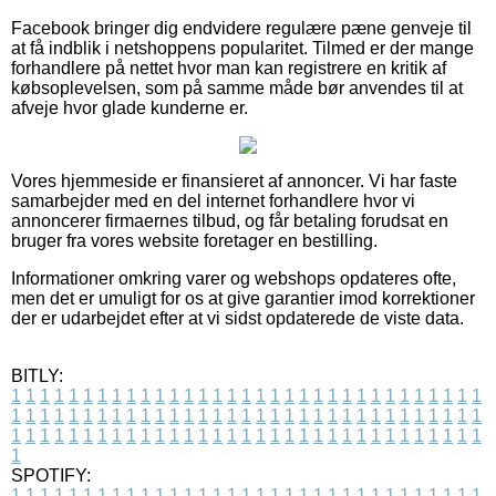
Facebook bringer dig endvidere regulære pæne genveje til
at få indblik i netshoppens popularitet. Tilmed er der mange
forhandlere på nettet hvor man kan registrere en kritik af
købsoplevelsen, som på samme måde bør anvendes til at
afveje hvor glade kunderne er.
Vores hjemmeside er finansieret af annoncer. Vi har faste
samarbejder med en del internet forhandlere hvor vi
annoncerer firmaernes tilbud, og får betaling forudsat en
bruger fra vores website foretager en bestilling.
Informationer omkring varer og webshops opdateres ofte,
men det er umuligt for os at give garantier imod korrektioner
der er udarbejdet efter at vi sidst opdaterede de viste data.
BITLY:
1
1
1
1
1
1
1
1
1
1
1
1
1
1
1
1
1
1
1
1
1
1
1
1
1
1
1
1
1
1
1
1
1
1
1
1
1
1
1
1
1
1
1
1
1
1
1
1
1
1
1
1
1
1
1
1
1
1
1
1
1
1
1
1
1
1
1
1
1
1
1
1
1
1
1
1
1
1
1
1
1
1
1
1
1
1
1
1
1
1
1
1
1
1
1
1
1
1
1
1
SPOTIFY:
1
1
1
1
1
1
1
1
1
1
1
1
1
1
1
1
1
1
1
1
1
1
1
1
1
1
1
1
1
1
1
1
1