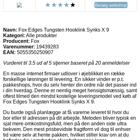
Besøg webshop
Navn:
Fox Edges Tungsten Hooklink Synks X 9
Kategori:
Alle produkter
Producent:
Fox
Varenummer:
19439283
EAN:
5055350250907
Vurderet til
3.5
ud af 5 stjerner baseret på
20
anmeldelser
En masse internet firmaer udlover i øjeblikket en række
forskellige løsninger til levering. En sikker vinder er p.t.
pakkeshops, hvor du selv henter din ordre når det passer ind
i din hverdag. Denne er nemlig meget hensigtsmæssig, samt
oftest tilmed den mindst kostelige leveringsmodel ved køb af
Fox Edges Tungsten Hooklink Synks X 9.
Du burde også planlægge at få varerne leveret til hvor du
bor eller til adressen på dit arbejde. Metoden bliver typisk en
sjat mere omkostningsfuld, men på den anden side ultra
bekvem. Den mest prisbevidste fragtform vil dog til enhver
tid være selv at hente pakken, hvilket stiller krav om at du