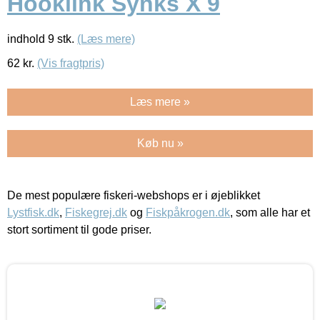
Hooklink Synks X 9
indhold 9 stk.
(Læs mere)
62
kr.
(Vis fragtpris)
Læs mere »
Køb nu »
De mest populære fiskeri-webshops er i øjeblikket
Lystfisk.dk
,
Fiskegrej.dk
og
Fiskpåkrogen.dk
, som alle har et
stort sortiment til gode priser.