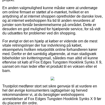
En anden valgmulighed kunne måske være at undersøge
om online firmaet er støttet af e-mærket, hvilket er en
antydning af at internet shoppen opretholder de danske love,
og at internet webshoppen fra tid til anden revurderes af
jurister som forstår bestemmelserne på området. Dette er
desuden en god mulighed for hjælpende service, for så vidt
du udsættes for problemer ved din shopping.
For øvrigt er det en hjælp at køber er vidende om de mest
vitale retningslinjer der har indvirkning på købet,
eksempelvis hvilken returpolitik online forhandleren kører
med. Derfor er det samtidig afgørende, at man stadigvæk
bibeholder sin kvitteringsmail, således man altid vil kunne
eftervise sit køb af Fox Edges Tungsten Hooklink Synks X 9,
uanset om man leder efter et produkt til en voksen eller et
barn.
Trustpilot medfører stort set sikre genveje til at vurdere en
hel del øvrige konsumenters iagttagelser og herved
rekommanderer vi, at du besigtiger webshoppens
anmeldelser af Fox Edges Tungsten Hooklink Synks X 9 før
du placerer din ordre.