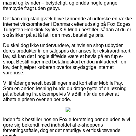
mænd og kvinder – betydeligt, og endda nogle gange
frembyde fragt uden gebyr.
Det kan dog stadigvæk blive lønnende at udforske en række
internet virksomheder i Danmark efter udsalg på Fox Edges
Tungsten Hooklink Synks X 9 før du bestiller, sådan at du er
skråsikker på at få fat i den mest betalelige pris.
Du skal dog ikke undervurdere, at hvis en shop udbyder
deres produkter til en salgspris der anses for ekstraordinært
lav, så kan det i nogle tilfælde være et bevis på en fup e-
shop. Bestillinger med betalingskort er dog inkluderet i en
lov, der hjælper køberen overfor snydagtige internet
varehuse.
Vi tilråder generelt bestillinger med kort eller MobilePay.
Som en anden løsning burde du drage nytte af en løsning
på afbetaling fra eksempelvis ViaBill, når du ønsker at
afbetale prisen over en periode.
Inden folk bestiller hos en Fox e-forretning bør de uden tvivl
gøre sig bekendt med indholdet af e-shoppens
forretningsaftale, dog er det naturligvis et tidskrævende
projekt.