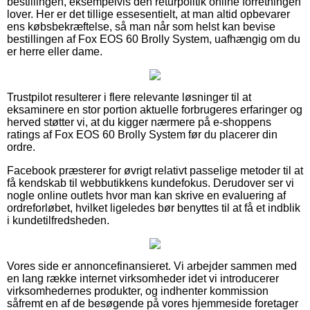
bestillingen, eksempelvis den returpolitik online forretningen
lover. Her er det tillige essesentielt, at man altid opbevarer
ens købsbekræftelse, så man når som helst kan bevise
bestillingen af Fox EOS 60 Brolly System, uafhængig om du
er herre eller dame.
Trustpilot resulterer i flere relevante løsninger til at
eksaminere en stor portion aktuelle forbrugeres erfaringer og
herved støtter vi, at du kigger nærmere på e-shoppens
ratings af Fox EOS 60 Brolly System før du placerer din
ordre.
Facebook præsterer for øvrigt relativt passelige metoder til at
få kendskab til webbutikkens kundefokus. Derudover ser vi
nogle online outlets hvor man kan skrive en evaluering af
ordreforløbet, hvilket ligeledes bør benyttes til at få et indblik
i kundetilfredsheden.
Vores side er annoncefinansieret. Vi arbejder sammen med
en lang række internet virksomheder idet vi introducerer
virksomhedernes produkter, og indhenter kommission
såfremt en af de besøgende på vores hjemmeside foretager