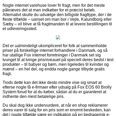
Nogle internet varehuse lover fri fragt, men for det meste
påkræves det at man indkøber for et præcist beløb.
Alternativt skulle du udvælge den billigste fragttype, der i de
fleste tilfælde – uanset om man bor i Vejle, Kalundborg eller
Sæby – vil blive at få fragtmanden til at levere bestillingen til
et udleveringssted.
Det er ualmindeligt ukompliceret for folk at sammenholde
priser på forskellige internet forhandlere i Danmark, og så
har utallige Fox internet forretninger i Danmark set sig
tvunget til at tvinge prisniveauet på specielt deres bedst i test
produkter – til babyer og børn, men ligeledes til kvinder og
mænd – en hel del, og endda nogle gange tilbyde gratis
fragt.
Trods dette kan det ikke desto mindre vise sig smart at
efterse nogle få e-firmaer efter udsalg på Fox EOS 60 Brolly
System forud for at du køber, sådan at du er garanteret at
indhente den mest betalelige pris.
Du skal dog ikke undervurdere, at når en shop reklamerer
deres varer til salg for en pris som er enormt beskeden, kan
det i nogle tilfælde være en indikation på en bedragerisk e-