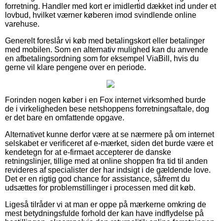
forretning. Handler med kort er imidlertid dækket ind under et
lovbud, hvilket værner køberen imod svindlende online
varehuse.
Generelt foreslår vi køb med betalingskort eller betalinger
med mobilen. Som en alternativ mulighed kan du anvende
en afbetalingsordning som for eksempel ViaBill, hvis du
gerne vil klare pengene over en periode.
Forinden nogen køber i en Fox internet virksomhed burde
de i virkeligheden bese netshoppens forretningsaftale, dog
er det bare en omfattende opgave.
Alternativet kunne derfor være at se nærmere på om internet
selskabet er verificeret af e-mærket, siden det burde være et
kendetegn for at e-firmaet accepterer de danske
retningslinjer, tillige med at online shoppen fra tid til anden
revideres af specialister der har indsigt i de gældende love.
Det er en rigtig god chance for assistance, såfremt du
udsættes for problemstillinger i processen med dit køb.
Ligeså tilråder vi at man er oppe på mærkerne omkring de
mest betydningsfulde forhold der kan have indflydelse på