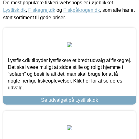
De mest populære fiskeri-webshops er i øjeblikket
Lystfisk.dk
,
Fiskegrej.dk
og
Fiskpåkrogen.dk
, som alle har et
stort sortiment til gode priser.
Lystfisk.dk tilbyder lystfiskere et bredt udvalg af fiskegrej.
Det skal være muligt at sidde stille og roligt hjemme i
”sofaen” og bestille alt det, man skal bruge for at få
nogle herlige fiskeoplevelser. Klik her for at se deres
udvalg.
Se udvalget på Lystfisk.dk