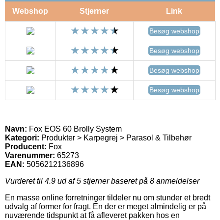
Webshop
Stjerner
Link
Besøg webshop
Besøg webshop
Besøg webshop
Besøg webshop
Navn:
Fox EOS 60 Brolly System
Kategori:
Produkter > Karpegrej > Parasol & Tilbehør
Producent:
Fox
Varenummer:
65273
EAN:
5056212136896
Vurderet til
4.9
ud af 5 stjerner baseret på
8
anmeldelser
En masse online forretninger tildeler nu om stunder et bredt
udvalg af former for fragt. En der er meget almindelig er på
nuværende tidspunkt at få afleveret pakken hos en