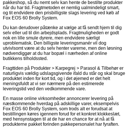
pakkeshop, så du nemt selv kan hente de bestilte produkter
når du har tid. Fragtmetoden er nemlig ualmindeligt smart,
og tit endvidere den prisbilligste slags levering ved køb af
Fox EOS 60 Brolly System.
Du kan derudover påtænke at vælge at få sendt hjem til dig
selv eller ud til din arbejdsplads. Fragtmuligheden er godt
nok en lille smule dyrere, men endvidere særligt
uproblematisk. Den billigste leveringsmanér vil dog
utvivlsomt være at du selv henter varerne, men den løsning
nødvendiggør at du har bopæl i nærheden af online
butikkens tilholdssted.
Fragttiden på Produkter > Karpegrej > Parasol & Tilbehør er
naturligvis vældig udslagsgivende ifald du står og skal bruge
produktet inden for kort tid, og i det øjemed er det helt
meningsfuldt at vi ser nærmere på den estimerede
leveringstid ved den vedkommende vare.
En masse online virksomheder annoncerer levering på
næstkommende hverdag på adskillige varer, eksempelvis
Fox EOS 60 Brolly System, som trods alt er forudsat at
bestillingen køres igennem forud for et konkret klokkeslæt,
med hensynstagen til at de har en chance for at nå at få
produkterne pakket forinden pakkepersonalet har fyraften.