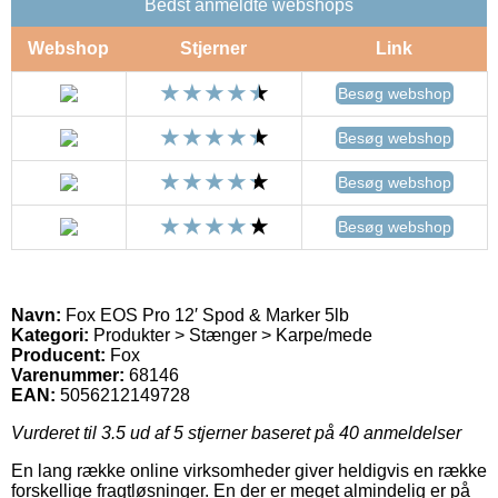
Bedst anmeldte webshops
Webshop
Stjerner
Link
Besøg webshop
Besøg webshop
Besøg webshop
Besøg webshop
Navn:
Fox EOS Pro 12′ Spod & Marker 5lb
Kategori:
Produkter > Stænger > Karpe/mede
Producent:
Fox
Varenummer:
68146
EAN:
5056212149728
Vurderet til
3.5
ud af 5 stjerner baseret på
40
anmeldelser
En lang række online virksomheder giver heldigvis en række
forskellige fragtløsninger. En der er meget almindelig er på