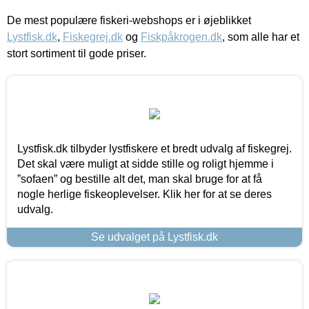
De mest populære fiskeri-webshops er i øjeblikket
Lystfisk.dk
,
Fiskegrej.dk
og
Fiskpåkrogen.dk
, som alle har et
stort sortiment til gode priser.
Lystfisk.dk tilbyder lystfiskere et bredt udvalg af fiskegrej.
Det skal være muligt at sidde stille og roligt hjemme i
”sofaen” og bestille alt det, man skal bruge for at få
nogle herlige fiskeoplevelser. Klik her for at se deres
udvalg.
Se udvalget på Lystfisk.dk