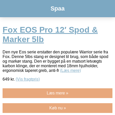
Spaa
Fox EOS Pro 12′ Spod &
Marker 5lb
Den nye Eos serie erstatter den populære Warrior serie fra
Fox. Denne 5lbs stang er designet til brug, som både spod
og markør stang. Den er bygget på en matsort letvægts
karbon klinge, der er monteret med 18mm hjulholder,
ergonomisk taperet greb, anti-fr
(Læs mere)
649
kr.
(Vis fragtpris)
Læs mere »
Køb nu »