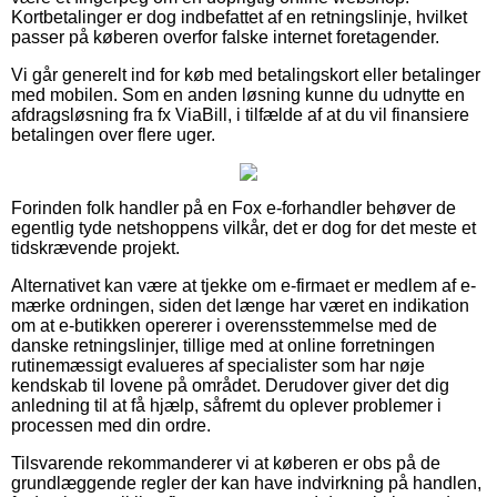
Kortbetalinger er dog indbefattet af en retningslinje, hvilket
passer på køberen overfor falske internet foretagender.
Vi går generelt ind for køb med betalingskort eller betalinger
med mobilen. Som en anden løsning kunne du udnytte en
afdragsløsning fra fx ViaBill, i tilfælde af at du vil finansiere
betalingen over flere uger.
Forinden folk handler på en Fox e-forhandler behøver de
egentlig tyde netshoppens vilkår, det er dog for det meste et
tidskrævende projekt.
Alternativet kan være at tjekke om e-firmaet er medlem af e-
mærke ordningen, siden det længe har været en indikation
om at e-butikken opererer i overensstemmelse med de
danske retningslinjer, tillige med at online forretningen
rutinemæssigt evalueres af specialister som har nøje
kendskab til lovene på området. Derudover giver det dig
anledning til at få hjælp, såfremt du oplever problemer i
processen med din ordre.
Tilsvarende rekommanderer vi at køberen er obs på de
grundlæggende regler der kan have indvirkning på handlen,