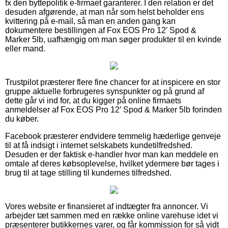
fx den byttepolitik e-firmaet garanterer. I den relation er det
desuden afgørende, at man når som helst beholder ens
kvittering på e-mail, så man en anden gang kan
dokumentere bestillingen af Fox EOS Pro 12′ Spod &
Marker 5lb, uafhængig om man søger produkter til en kvinde
eller mand.
Trustpilot præsterer flere fine chancer for at inspicere en stor
gruppe aktuelle forbrugeres synspunkter og på grund af
dette går vi ind for, at du kigger på online firmaets
anmeldelser af Fox EOS Pro 12′ Spod & Marker 5lb forinden
du køber.
Facebook præsterer endvidere temmelig hæderlige genveje
til at få indsigt i internet selskabets kundetilfredshed.
Desuden er der faktisk e-handler hvor man kan meddele en
omtale af deres købsoplevelse, hvilket ydermere bør tages i
brug til at tage stilling til kundernes tilfredshed.
Vores website er finansieret af indtægter fra annoncer. Vi
arbejder tæt sammen med en række online varehuse idet vi
præsenterer butikkernes varer, og får kommission for så vidt