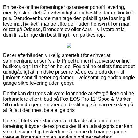
En række online forretninger garanterer portofri levering,
men typisk er det så nødvendigt at du bestiller for en konkret
pris. Derudover burde man tage den prisbilligste løsning til
levering, hvilket i mange tilfælde – uden hensyn til om man
er tæt på Odense, Brønderslev eller Aars – vil være at få
dem til at bringe din bestilling til en pakkeshop.
Det er efterhånden virkelig smertefrit for enhver at
sammenligne priser (via fx PriceRunner) fra diverse online
butikker, og til tak har en hel del Fox online outlets fundet det
uundgåeligt at mindske priserne på deres produkter – til
juniorer, samt til herrer og damer – voldsomt, og endda nogle
gange sikre levering uden gebyr.
Derfor kan det trods alt være lønnende at eftergå flere online
forhandlere efter tilbud på Fox EOS Pro 12′ Spod & Marker
5lb inden du gennemfører din bestilling, så man er sikker på
at få fat i den mest betalelige pris.
Du skal blot være klar over, at i tilfælde af at en online
forretning tilbyder deres produkter til en udsalgspris der kan
virke besynderligt beskeden, så kunne det mange gange
være et fingerpeg om en uoprigtig online webshop.