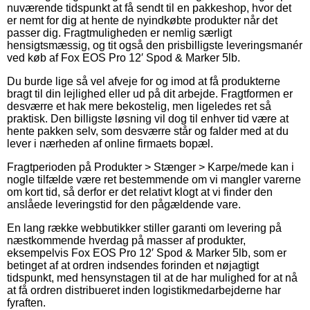
nuværende tidspunkt at få sendt til en pakkeshop, hvor det
er nemt for dig at hente de nyindkøbte produkter når det
passer dig. Fragtmuligheden er nemlig særligt
hensigtsmæssig, og tit også den prisbilligste leveringsmanér
ved køb af Fox EOS Pro 12′ Spod & Marker 5lb.
Du burde lige så vel afveje for og imod at få produkterne
bragt til din lejlighed eller ud på dit arbejde. Fragtformen er
desværre et hak mere bekostelig, men ligeledes ret så
praktisk. Den billigste løsning vil dog til enhver tid være at
hente pakken selv, som desværre står og falder med at du
lever i nærheden af online firmaets bopæl.
Fragtperioden på Produkter > Stænger > Karpe/mede kan i
nogle tilfælde være ret bestemmende om vi mangler varerne
om kort tid, så derfor er det relativt klogt at vi finder den
anslåede leveringstid for den pågældende vare.
En lang række webbutikker stiller garanti om levering på
næstkommende hverdag på masser af produkter,
eksempelvis Fox EOS Pro 12′ Spod & Marker 5lb, som er
betinget af at ordren indsendes forinden et nøjagtigt
tidspunkt, med hensynstagen til at de har mulighed for at nå
at få ordren distribueret inden logistikmedarbejderne har
fyraften.