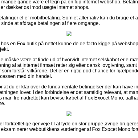
 mange gange være et tegn på en fup internet webshop. Betaling
, der dækker os imod uægte internet shops.
betalinger eller mobilbetaling. Som et alternativ kan du bruge et 
 i sinde at afdrage betalingen af flere omgange.
 hos en Fox butik på nettet kunne de de facto kigge på webshop
jekt.
måske være at finde ud af hvorvidt internet selskabet er e-mærke
ing af at internet firmaet retter sig efter dansk lovgivning, samt
r som forstår vilkårene. Det er en rigtig god chance for hjælpend
rocessen med din handel.
or at du er klar over de fundamentale betingelser der kan have i
rretningen lover. I den forbindelse er det samtidig relevant, at ma
s man fremadrettet kan bevise købet af Fox Exocet Mono, uaf
me.
er fortræffelige genveje til at tyde en stor gruppe øvrige brugere
 du eksaminerer webbutikkens vurderinger af Fox Exocet Mono foru