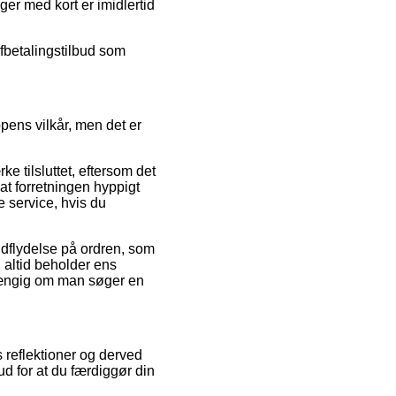
er med kort er imidlertid
afbetalingstilbud som
pens vilkår, men det er
 tilsluttet, eftersom det
 at forretningen hyppigt
e service, hvis du
ndflydelse på ordren, som
n altid beholder ens
hængig om man søger en
s reflektioner og derved
d for at du færdiggør din