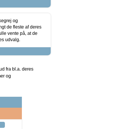
kegrej og
angt de fleste af deres
ulle vente på, at de
res udvalg.
 fra bl.a. deres
mer og