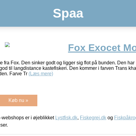
Spaa
Fox Exocet M
e fra Fox. Den sinker godt og ligger sig flot på bunden. Den ha
od til langdistance kastefiskeri. Den kommer i farven Trans khaki
nden. Farve Tr
(Læs mere)
Køb nu »
-webshops er i øjeblikket
Lystfisk.dk
,
Fiskegrej.dk
og
Fiskpåkro
iser.