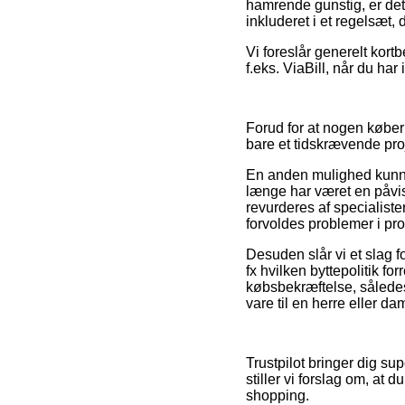
hamrende gunstig, er det
inkluderet i et regelsæt
Vi foreslår generelt kort
f.eks. ViaBill, når du har
Forud for at nogen køber
bare et tidskrævende pro
En anden mulighed kunne 
længe har været en påvisn
revurderes af specialiste
forvoldes problemer i p
Desuden slår vi et slag f
fx hvilken byttepolitik fo
købsbekræftelse, sålede
vare til en herre eller da
Trustpilot bringer dig sup
stiller vi forslag om, at
shopping.