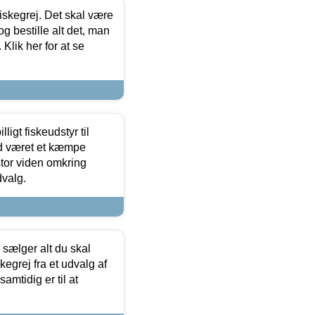
 fiskegrej. Det skal være
og bestille alt det, man
 Klik her for at se
ligt fiskeudstyr til
tid været et kæmpe
stor viden omkring
dvalg.
sælger alt du skal
skegrej fra et udvalg af
samtidig er til at