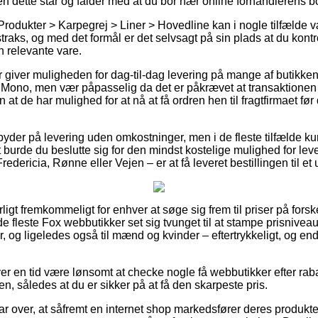
en dette står og falder med at du bor nær online forhandlerens 
Produkter > Karpegrej > Liner > Hovedline kan i nogle tilfælde 
traks, og med det formål er det selvsagt på sin plads at du kont
n relevante vare.
er giver muligheden for dag-til-dag levering på mange af butikk
Mono, men vær påpasselig da det er påkrævet at transaktionen 
 at de har mulighed for at nå at få ordren hen til fragtfirmaet f
byder på levering uden omkostninger, men i de fleste tilfælde ku
gt burde du beslutte sig for den mindst kostelige mulighed for lev
edericia, Rønne eller Vejen – er at få leveret bestillingen til et
ligt fremkommeligt for enhver at søge sig frem til priser på fors
de fleste Fox webbutikker set sig tvunget til at stampe prisnive
er, og ligeledes også til mænd og kvinder – eftertrykkeligt, og 
.
hver en tid være lønsomt at checke nogle få webbutikker efter r
en, således at du er sikker på at få den skarpeste pris.
ar over, at såfremt en internet shop markedsfører deres produkter