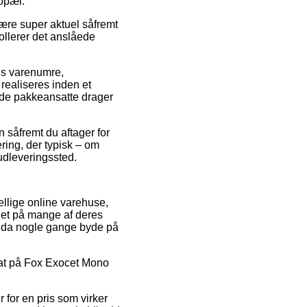
bopæl.
være super aktuel såfremt
rollerer det anslåede
ens varenumre,
realiseres inden et
ør de pakkeansatte drager
n såfremt du aftager for
ering, der typisk – om
 udleveringssted.
kellige online varehuse,
auet på mange af deres
endda nogle gange byde på
abat på Fox Exocet Mono
 for en pris som virker