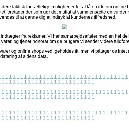
ere faktisk fortræffelige muligheder for at få en idé om online 
rnet foretagender som gør det muligt at sammensætte en vurderin
vendes til at danne dig et indtryk af kundernes tilfredshed.
f indtægter fra reklamer. Vi har samarbejdsaftaler med en hel de
 varer, og tjener honorar om de brugere vi sender videre fuldfører
rer og online shops vedligeholdes tit, men vi påtager os intet an
pdatering af sidens data.
1
1
1
1
1
1
1
1
1
1
1
1
1
1
1
1
1
1
1
1
1
1
1
1
1
1
1
1
1
1
1
1
1
1
1
1
1
1
1
1
1
1
1
1
1
1
1
1
1
1
1
1
1
1
1
1
1
1
1
1
1
1
1
1
1
1
1
1
1
1
1
1
1
1
1
1
1
1
1
1
1
1
1
1
1
1
1
1
1
1
1
1
1
1
1
1
1
1
1
1
1
1
1
1
1
1
1
1
1
1
1
1
1
1
1
1
1
1
1
1
1
1
1
1
1
1
1
1
1
1
1
1
1
1
1
1
1
1
1
1
1
1
1
1
1
1
1
1
1
1
1
1
1
1
1
1
1
1
1
1
1
1
1
1
1
1
1
1
1
1
1
1
1
1
1
1
1
1
1
1
1
1
1