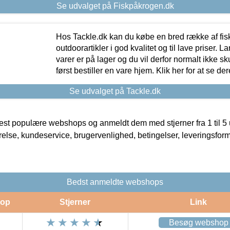
Se udvalget på Fiskpåkrogen.dk
Hos Tackle.dk kan du købe en bred række af fis
outdoorartikler i god kvalitet og til lave priser. L
varer er på lager og du vil derfor normalt ikke sk
først bestiller en vare hjem. Klik her for at se de
Se udvalget på Tackle.dk
t populære webshops og anmeldt dem med stjerner fra 1 til 5 ud
rrelse, kundeservice, brugervenlighed, betingelser, leveringsfor
Bedst anmeldte webshops
op
Stjerner
Link
Besøg webshop