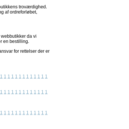
butikkens troværdighed.
g af ordreforløbet,
l webbutikker da vi
 en bestilling.
svar for rettelser der er
1
1
1
1
1
1
1
1
1
1
1
1
1
1
1
1
1
1
1
1
1
1
1
1
1
1
1
1
1
1
1
1
1
1
1
1
1
1
1