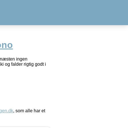
ono
r næsten ingen
 og falder rigtig godt i
gen.dk
, som alle har et