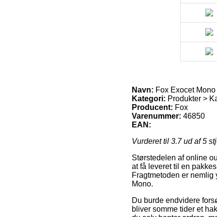
Navn:
Fox Exocet Mono
Kategori:
Produkter > Ka
Producent:
Fox
Varenummer:
46850
EAN:
Vurderet til
3.7
ud af 5 st
Størstedelen af online ou
at få leveret til en pakkes
Fragtmetoden er nemlig yd
Mono.
Du burde endvidere forsøg
bliver somme tider et hak