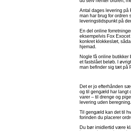
du selv henter ordren, m
Antal dages levering på 
man har brug for ordren s
leveringstidspunkt på de
En del online forretning
eksempelvis Fox Exocet 
konkret klokkeslæt, sådan
hjemad.
Nogle få online butikker 
et fastslået beløb. I øvri
man befinder sig tæt på Fr
Det er jo efterhånden sær
og til gengæld har langt 
varer – til drenge og pig
levering uden beregning
Til gengæld kan det til 
forinden du placerer ordr
Du bør imidlertid være kl