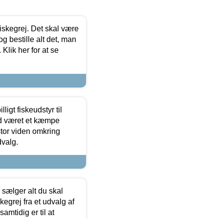
 fiskegrej. Det skal være
og bestille alt det, man
 Klik her for at se
ligt fiskeudstyr til
tid været et kæmpe
stor viden omkring
dvalg.
sælger alt du skal
skegrej fra et udvalg af
samtidig er til at