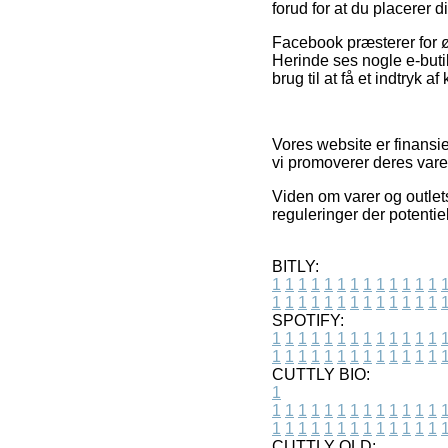
forud for at du placerer d
Facebook præsterer for ø
Herinde ses nogle e-butik
brug til at få et indtryk a
Vores website er finansie
vi promoverer deres vare
Viden om varer og outlet
reguleringer der potentie
BITLY:
1
1
1
1
1
1
1
1
1
1
1
1
1
1
1
1
1
1
1
1
1
1
1
1
1
1
SPOTIFY:
1
1
1
1
1
1
1
1
1
1
1
1
1
1
1
1
1
1
1
1
1
1
1
1
1
1
CUTTLY BIO:
1
1
1
1
1
1
1
1
1
1
1
1
1
1
1
1
1
1
1
1
1
1
1
1
1
1
1
CUTTLY OLD: