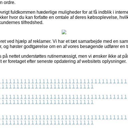
in ordre.
vrigt fuldkommen hæderlige muligheder for at få indblik i inter
ker hvor du kan forfatte en omtale af deres købsoplevelse, hvilk
f kundernes tilfredshed.
ret ved hjælp af reklamer. Vi har et tæt samarbejde med en saml
r, og høster godtgørelse om en af vores besøgende udfører en t
s på nettet understøttes rutinemæssigt, men vi ønsker ikke at på
lt er foretaget efter seneste opdatering af websitets oplysninger.
1
1
1
1
1
1
1
1
1
1
1
1
1
1
1
1
1
1
1
1
1
1
1
1
1
1
1
1
1
1
1
1
1
1
1
1
1
1
1
1
1
1
1
1
1
1
1
1
1
1
1
1
1
1
1
1
1
1
1
1
1
1
1
1
1
1
1
1
1
1
1
1
1
1
1
1
1
1
1
1
1
1
1
1
1
1
1
1
1
1
1
1
1
1
1
1
1
1
1
1
1
1
1
1
1
1
1
1
1
1
1
1
1
1
1
1
1
1
1
1
1
1
1
1
1
1
1
1
1
1
1
1
1
1
1
1
1
1
1
1
1
1
1
1
1
1
1
1
1
1
1
1
1
1
1
1
1
1
1
1
1
1
1
1
1
1
1
1
1
1
1
1
1
1
1
1
1
1
1
1
1
1
1