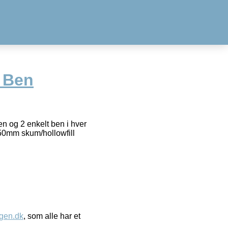
6 Ben
en og 2 enkelt ben i hver
 50mm skum/hollowfill
gen.dk
, som alle har et