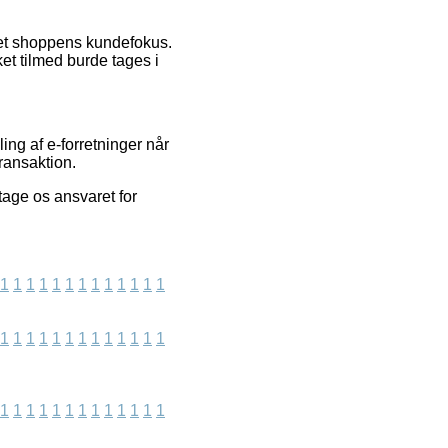
net shoppens kundefokus.
et tilmed burde tages i
ing af e-forretninger når
ransaktion.
tage os ansvaret for
1
1
1
1
1
1
1
1
1
1
1
1
1
1
1
1
1
1
1
1
1
1
1
1
1
1
1
1
1
1
1
1
1
1
1
1
1
1
1