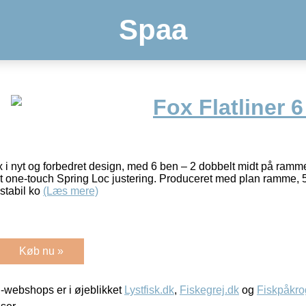
Spaa
Fox Flatliner 
x i nyt og forbedret design, med 6 ben – 2 dobbelt midt på ramm
et one-touch Spring Loc justering. Produceret med plan ramme,
stabil ko
(Læs mere)
Køb nu »
-webshops er i øjeblikket
Lystfisk.dk
,
Fiskegrej.dk
og
Fiskpåkro