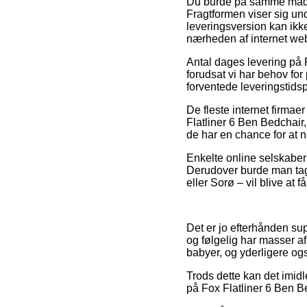
Du burde på samme måde ud
Fragtformen viser sig un
leveringsversion kan ikk
nærheden af internet w
Antal dages levering på
forudsat vi har behov for
forventede leveringstid
De fleste internet firm
Flatliner 6 Ben Bedchair,
de har en chance for at n
Enkelte online selskaber 
Derudover burde man tage
eller Sorø – vil blive at 
Det er jo efterhånden sup
og følgelig har masser af
babyer, og yderligere og
Trods dette kan det imid
på Fox Flatliner 6 Ben Be