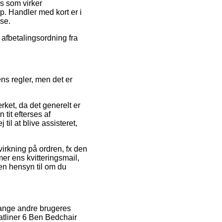
s som virker
 Handler med kort er i
se.
 afbetalingsordning fra
s regler, men det er
ærket, da det generelt er
tit efterses af
il at blive assisteret,
irkning på ordren, fx den
mer ens kvitteringsmail,
en hensyn til om du
 mange andre brugeres
latliner 6 Ben Bedchair