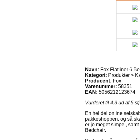
Navn:
Fox Flatliner 6 B
Kategori:
Produkter > Ka
Producent:
Fox
Varenummer:
58351
EAN:
5056212123674
Vurderet til
4.3
ud af 5 st
En hel del online selskab
pakkeshoppen, og så skal 
er jo meget simpel, samt
Bedchair.