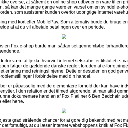
kke overse, at såfremt en online shop udbyder en vare til en pri
 så kan det mange gange være en varsel om en svindel e-shop.
 orden, som assisterer kunden overfor uoprigtige internet varehu
ping med kort eller MobilePay. Som alternativ burde du bruge en
fælde af at du vil afbetale betalingen over en periode.
s en Fox e-shop burde man sådan set gennemløbe forhandleren
spændende.
 derfor være at tjekke hvorvidt internet selskabet er tilsluttet e-m
pen følger de gældende danske regler, foruden at e-forretningen 
erfaring med retningslinjerne. Dette er desuden en god genvej t
roblemstillinger i forbindelse med din handel.
øber er påpasselig med de elementære forhold der kan have indv
benytter. I den relation er det tilmed afgørende, at man altid gem
kunne dokumentere handlen af Fox Flatliner 6 Ben Bedchair, ud
 eller herre.
 højeste grad strålende chancer for at gøre dig bekendt med ret
r det fornuftigt, at du læser internet webshoppens kritik af Fox F