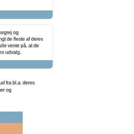
kegrej og
angt de fleste af deres
ulle vente på, at de
res udvalg.
 fra bl.a. deres
mer og