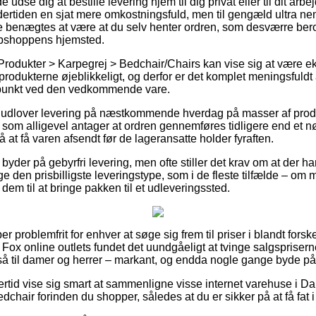
se dig at bestille levering hjem til dig privat eller til dit arbe
dertiden en sjat mere omkostningsfuld, men til gengæld ultra n
e benægtes at være at du selv henter ordren, som desværre beroe
ebshoppens hjemsted.
 Produkter > Karpegrej > Bedchair/Chairs kan vise sig at være
 produkterne øjeblikkeligt, og derfor er det komplet meningsfuld
spunkt ved den vedkommende vare.
aer udlover levering på næstkommende hverdag på masser af pro
 som alligevel antager at ordren gennemføres tidligere end et nø
å at få varen afsendt før de lageransatte holder fyraften.
byder på gebyrfri levering, men ofte stiller det krav om at der h
 den prisbilligste leveringstype, som i de fleste tilfælde – om 
få dem til at bringe pakken til et udleveringssted.
er problemfrit for enhver at søge sig frem til priser i blandt fors
 Fox online outlets fundet det uundgåeligt at tvinge salgsprisern
så til damer og herrer – markant, og endda nogle gange byde på
lertid vise sig smart at sammenligne visse internet varehuse i D
dchair forinden du shopper, således at du er sikker på at få fat i