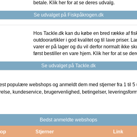
betale. Klik her for at se deres udvalg.
Se udvalget på Fiskpåkrogen.dk
Hos Tackle.dk kan du købe en bred række af fis
outdoorartikler i god kvalitet og til lave priser. L
varer er på lager og du vil derfor normalt ikke sk
først bestiller en vare hjem. Klik her for at se de
Se udvalget på Tackle.dk
t populære webshops og anmeldt dem med stjerner fra 1 til 5 ud
rrelse, kundeservice, brugervenlighed, betingelser, leveringsfor
Bedst anmeldte webshops
op
Stjerner
Link