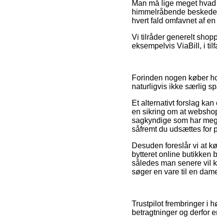
Man må lige meget hvad i
himmelråbende beskeden,
hvert fald omfavnet af en
Vi tilråder generelt shop
eksempelvis ViaBill, i til
Forinden nogen køber ho
naturligvis ikke særlig 
Et alternativt forslag kan
en sikring om at webshop
sagkyndige som har meget 
såfremt du udsættes for p
Desuden foreslår vi at k
bytteret online butikken 
således man senere vil 
søger en vare til en dame
Trustpilot frembringer i
betragtninger og derfor e