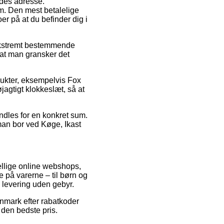
jdes adresse.
em. Den mest betalelige
r på at du befinder dig i
 ekstremt bestemmende
t at man gransker det
dukter, eksempelvis Fox
jagtigt klokkeslæt, så at
andles for en konkret sum.
man bor ved Køge, Ikast
kellige online webshops,
e på varerne – til børn og
 levering uden gebyr.
anmark efter rabatkoder
 den bedste pris.