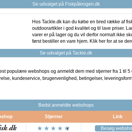
Se udvalget på Fiskpåkrogen.dk
Hos Tackle.dk kan du købe en bred række af fis
outdoorartikler i god kvalitet og til lave priser. L
varer er på lager og du vil derfor normalt ikke sk
først bestiller en vare hjem. Klik her for at se de
Se udvalget på Tackle.dk
t populære webshops og anmeldt dem med stjerner fra 1 til 5 ud
rrelse, kundeservice, brugervenlighed, betingelser, leveringsfor
Bedst anmeldte webshops
bshop
Stjerner
Link
Besøg websh