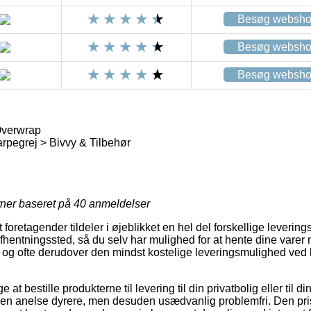
Besøg websh
Besøg websh
Besøg websh
Overwrap
rpegrej > Bivvy & Tilbehør
rner baseret på
40
anmeldelser
oretagender tildeler i øjeblikket en hel del forskellige levering
t afhentningssted, så du selv har mulighed for at hente dine varer 
, og ofte derudover den mindst kostelige leveringsmulighed ved
 at bestille produkterne til levering til din privatbolig eller til d
 en anelse dyrere, men desuden usædvanlig problemfri. Den pri