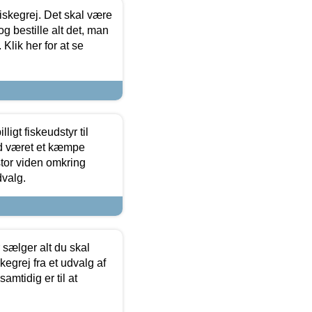
 fiskegrej. Det skal være
og bestille alt det, man
 Klik her for at se
ligt fiskeudstyr til
tid været et kæmpe
stor viden omkring
dvalg.
sælger alt du skal
skegrej fra et udvalg af
samtidig er til at