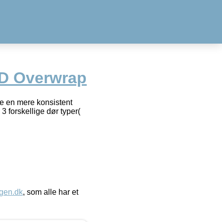
XD Overwrap
de en mere konsistent
 forskellige dør typer(
gen.dk
, som alle har et