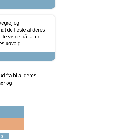
kegrej og
angt de fleste af deres
ulle vente på, at de
res udvalg.
 fra bl.a. deres
mer og
op