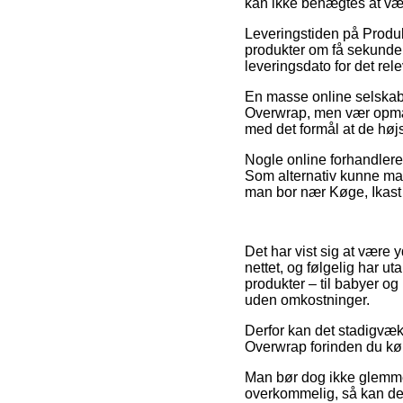
kan ikke benægtes at være
Leveringstiden på Produkt
produkter om få sekunder
leveringsdato for det rel
En masse online selskabe
Overwrap, men vær opmærk
med det formål at de høj
Nogle online forhandlere 
Som alternativ kunne man
man bor nær Køge, Ikast e
Det har vist sig at være 
nettet, og følgelig har u
produkter – til babyer og
uden omkostninger.
Derfor kan det stadigvæk 
Overwrap forinden du købe
Man bør dog ikke glemme,
overkommelig, så kan de