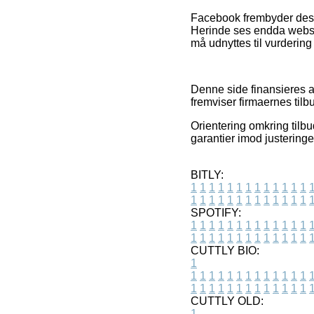
Facebook frembyder desude
Herinde ses endda websho
må udnyttes til vurdering
Denne side finansieres af
fremviser firmaernes tilbu
Orientering omkring tilbud
garantier imod justeringe
BITLY:
1
1
1
1
1
1
1
1
1
1
1
1
1
1
1
1
1
1
1
1
1
1
1
1
1
1
SPOTIFY:
1
1
1
1
1
1
1
1
1
1
1
1
1
1
1
1
1
1
1
1
1
1
1
1
1
1
CUTTLY BIO:
1
1
1
1
1
1
1
1
1
1
1
1
1
1
1
1
1
1
1
1
1
1
1
1
1
1
1
CUTTLY OLD:
1