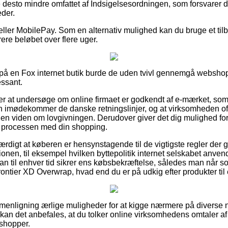
e desto mindre omfattet af Indsigelsesordningen, som forsvarer
der.
 eller MobilePay. Som en alternativ mulighed kan du bruge et tilbud
rere beløbet over flere uger.
ler på en Fox internet butik burde de uden tvivl gennemgå websho
essant.
r at undersøge om online firmaet er godkendt af e-mærket, som
en imødekommer de danske retningslinjer, og at virksomheden o
en viden om lovgivningen. Derudover giver det dig mulighed for 
i processen med din shopping.
ærdigt at køberen er hensynstagende til de vigtigste regler der 
onen, til eksempel hvilken byttepolitik internet selskabet anvend
an til enhver tid sikrer ens købsbekræftelse, således man når so
rontier XD Overwrap, hvad end du er på udkig efter produkter til
mmenligning ærlige muligheder for at kigge nærmere på divers
kan det anbefales, at du tolker online virksomhedens omtaler a
 shopper.