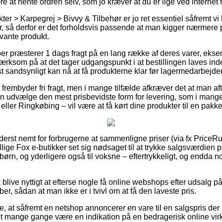
 at hente ordren selv, som jo kræver at du er lige ved internet 
er > Karpegrej > Bivvy & Tilbehør er jo ret essentiel såfremt vi
, så derfor er det forholdsvis passende at man kigger nærmere
evante produkt.
r præsterer 1 dags fragt på en lang række af deres varer, eks
som på at det tager udgangspunkt i at bestillingen laves inden
st sandsynligt kan nå at få produkterne klar før lagermedarbejd
frembyder fri fragt, men i mange tilfælde afkræver det at man aft
 udvælge den mest prisbevidste form for levering, som i mange
ller Ringkøbing – vil være at få kørt dine produkter til en pakk
yderst nemt for forbrugerne at sammenligne priser (via fx PriceRu
tallige Fox e-butikker set sig nødsaget til at trykke salgsværdien
 børn, og yderligere også til voksne – eftertrykkeligt, og endda 
blive nyttigt at efterse nogle få online webshops efter udsalg p
r, sådan at man ikke er i tvivl om at få den laveste pris.
 at såfremt en netshop annoncerer en vare til en salgspris de
t mange gange være en indikation på en bedragerisk online vir