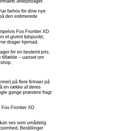
firmaets arbejdslager.
 har behov for dine nye
 på den estimerede
empelvis Fox Frontier XD
 et givent tidspunkt,
erne drager hjemad.
ager for en bestemt pris.
 tilfælde – uanset om
eshop.
nner) på flere firmaer på
 på en række af deres
nogle gange præstere fragt
å Fox Frontier XD
r kan ses som umådelig
ksomhed. Bestillinger