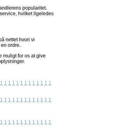
andlerens popularitet.
ervice, hvilket ligeledes
 nettet hvori vi
 en ordre.
e muligt for os at give
oplysninger.
1
1
1
1
1
1
1
1
1
1
1
1
1
1
1
1
1
1
1
1
1
1
1
1
1
1
1
1
1
1
1
1
1
1
1
1
1
1
1