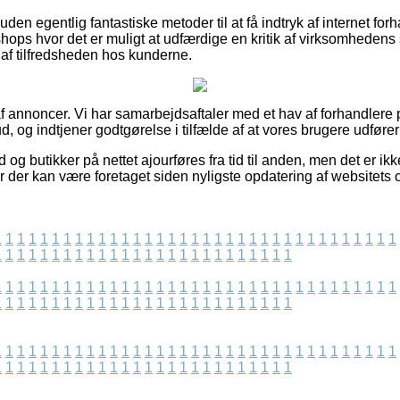
n egentlig fantastiske metoder til at få indtryk af internet forh
ps hvor det er muligt at udfærdige en kritik af virksomhedens s
 af tilfredsheden hos kunderne.
 annoncer. Vi har samarbejdsaftaler med et hav af forhandlere på
d, og indtjener godtgørelse i tilfælde af at vores brugere udfører
 og butikker på nettet ajourføres fra tid til anden, men det er ikk
r der kan være foretaget siden nyligste opdatering af websitets 
1
1
1
1
1
1
1
1
1
1
1
1
1
1
1
1
1
1
1
1
1
1
1
1
1
1
1
1
1
1
1
1
1
1
1
1
1
1
1
1
1
1
1
1
1
1
1
1
1
1
1
1
1
1
1
1
1
1
1
1
1
1
1
1
1
1
1
1
1
1
1
1
1
1
1
1
1
1
1
1
1
1
1
1
1
1
1
1
1
1
1
1
1
1
1
1
1
1
1
1
1
1
1
1
1
1
1
1
1
1
1
1
1
1
1
1
1
1
1
1
1
1
1
1
1
1
1
1
1
1
1
1
1
1
1
1
1
1
1
1
1
1
1
1
1
1
1
1
1
1
1
1
1
1
1
1
1
1
1
1
1
1
1
1
1
1
1
1
1
1
1
1
1
1
1
1
1
1
1
1
1
1
1