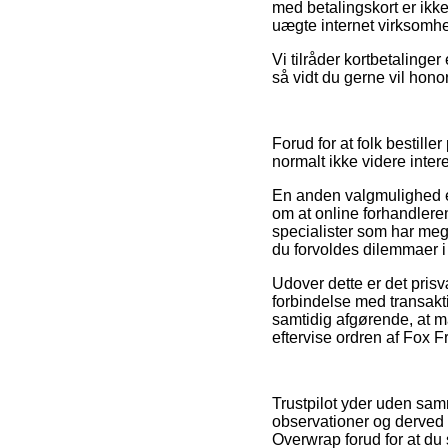
med betalingskort er ikk
uægte internet virksomhe
Vi tilråder kortbetalinger
så vidt du gerne vil hono
Forud for at folk bestil
normalt ikke videre inter
En anden valgmulighed e
om at online forhandler
specialister som har meg
du forvoldes dilemmaer 
Udover dette er det prisv
forbindelse med transakti
samtidig afgørende, at m
eftervise ordren af Fox F
Trustpilot yder uden sa
observationer og derved 
Overwrap forud for at du