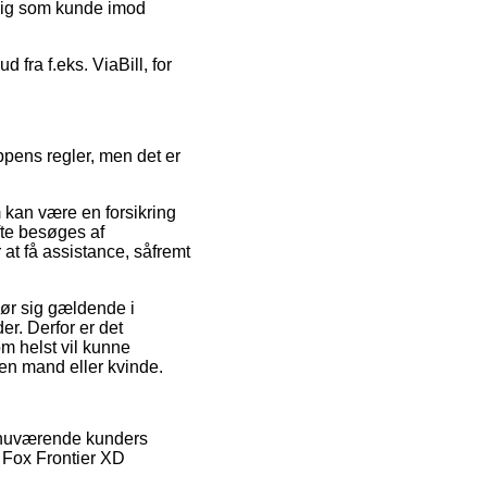
 dig som kunde imod
 fra f.eks. ViaBill, for
ppens regler, men det er
 kan være en forsikring
fte besøges af
at få assistance, såfremt
gør sig gældende i
er. Derfor er det
m helst vil kunne
 en mand eller kvinde.
e nuværende kunders
f Fox Frontier XD