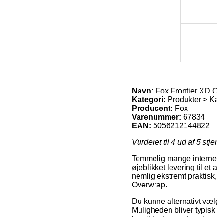
Navn:
Fox Frontier XD 
Kategori:
Produkter > Ka
Producent:
Fox
Varenummer:
67834
EAN:
5056212144822
Vurderet til
4
ud af 5 stje
Temmelig mange internet f
øjeblikket levering til e
nemlig ekstremt praktisk
Overwrap.
Du kunne alternativt vælge
Muligheden bliver typisk