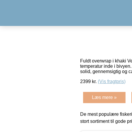
Fuldt overwrap i khaki V
temperatur inde i bivyen
solid, gennemsigtig og 
2399
kr.
(Vis fragtpris)
Læs mere »
De mest populære fiskeri
stort sortiment til gode pr