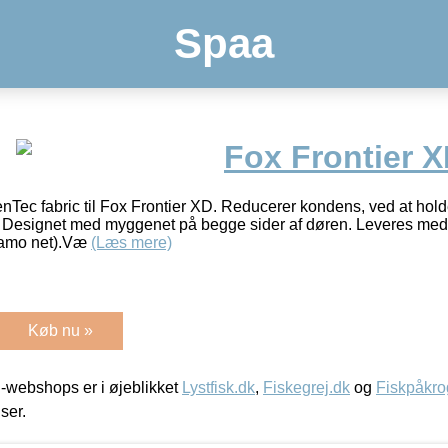
Spaa
Fox Frontier 
enTec fabric til Fox Frontier XD. Reducerer kondens, ved at hol
. Designet med myggenet på begge sider af døren. Leveres med 3
camo net).Væ
(Læs mere)
Køb nu »
-webshops er i øjeblikket
Lystfisk.dk
,
Fiskegrej.dk
og
Fiskpåkro
iser.