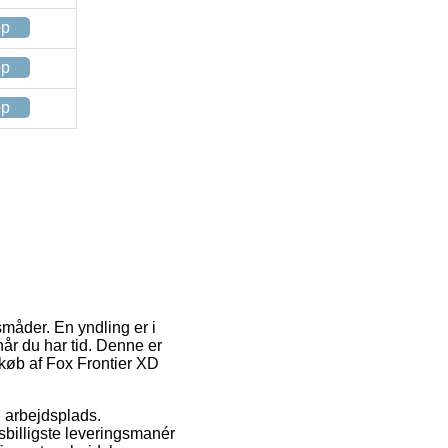
op
op
op
småder. En yndling er i
når du har tid. Denne er
 køb af Fox Frontier XD
in arbejdsplads.
sbilligste leveringsmanér