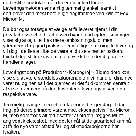
de bestilte produkter når der er mulighed for det.
Leveringsmetoden er nemlig temmelig enkel, samt tit
derudover den mest betalelige fragtmetode ved køb af Fox
Micron M.
Du bør også forsøge at vælge at få leveret hjem til din
privatadresse eller til adressen hvor du arbejder. Løsningen
viser sig af og til et hak mere omkostningsfuld, men
ydermere i høj grad praktisk. Den billigste løsning til levering
vil dog i de fleste tilfælde være at du selv henter pakken,
hvilket dog stiller krav om at du fysisk befinder dig nær e-
handlens lager.
Leveringstiden på Produkter > Karpegrej > Bidmeldere kan
vise sig at være særdeles afgørende om vi mangler dine nye
varer nu og her, så i det øjemed er det fuldkommen centralt
at vi ser nærmere på den forventede leveringstid ved den
respektive vare.
Temmelig mange internet foretagender tilsiger dag-til-dag
fragt på deres primære varenumre, eksempelvis Fox Micron
M, men som trods alt forudsætter at ordren lægges før et
angivent klokkeslæt, med det formål at de garanteret kan nå
at få de nye varer afsted før logistikmedarbejderne har
fyraften.