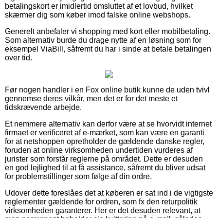
betalingskort er imidlertid omsluttet af et lovbud, hvilket
skærmer dig som køber imod falske online webshops.
Generelt anbefaler vi shopping med kort eller mobilbetaling.
Som alternativ burde du drage nytte af en løsning som for
eksempel ViaBill, såfremt du har i sinde at betale betalingen
over tid.
Før nogen handler i en Fox online butik kunne de uden tvivl
gennemse deres vilkår, men det er for det meste et
tidskrævende arbejde.
Et nemmere alternativ kan derfor være at se hvorvidt internet
firmaet er verificeret af e-mærket, som kan være en garanti
for at netshoppen opretholder de gældende danske regler,
foruden at online virksomheden undertiden vurderes af
jurister som forstår reglerne på området. Dette er desuden
en god lejlighed til at få assistance, såfremt du bliver udsat
for problemstillinger som følge af din ordre.
Udover dette foreslåes det at køberen er sat ind i de vigtigste
reglementer gældende for ordren, som fx den returpolitik
virksomheden garanterer. Her er det desuden relevant, at