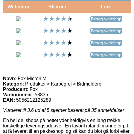
Webshop
Stjerner
Link
Besøg webshop
Besøg webshop
Besøg webshop
Besøg webshop
Navn:
Fox Micron M
Kategori:
Produkter > Karpegrej > Bidmeldere
Producent:
Fox
Varenummer:
58835
EAN:
5056212125289
Vurderet til
3.6
ud af 5 stjerner baseret på
35
anmeldelser
En hel del shops på nettet yder heldigvis en lang række
forskellige leveringsudgaver. En favorit iblandt mange er p.t.
at få leveret til en pakkeshop, og så kan du blot gå forbi efter