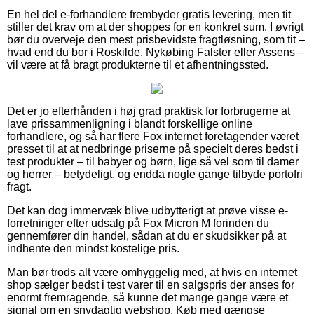
En hel del e-forhandlere frembyder gratis levering, men tit
stiller det krav om at der shoppes for en konkret sum. I øvrigt
bør du overveje den mest prisbevidste fragtløsning, som tit –
hvad end du bor i Roskilde, Nykøbing Falster eller Assens –
vil være at få bragt produkterne til et afhentningssted.
Det er jo efterhånden i høj grad praktisk for forbrugerne at
lave prissammenligning i blandt forskellige online
forhandlere, og så har flere Fox internet foretagender været
presset til at at nedbringe priserne på specielt deres bedst i
test produkter – til babyer og børn, lige så vel som til damer
og herrer – betydeligt, og endda nogle gange tilbyde portofri
fragt.
Det kan dog immervæk blive udbytterigt at prøve visse e-
forretninger efter udsalg på Fox Micron M forinden du
gennemfører din handel, sådan at du er skudsikker på at
indhente den mindst kostelige pris.
Man bør trods alt være omhyggelig med, at hvis en internet
shop sælger bedst i test varer til en salgspris der anses for
enormt fremragende, så kunne det mange gange være et
signal om en snydagtig webshop. Køb med gængse