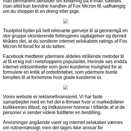
man permanent beholder sin kvittering på e-mail, således
man altid kan bevidne handlen af Fox Micron M, uafhængig
om du shopper til en dreng eller pige.
Trustpilot byder på helt relevante genveje til at gennemgå en
stor gruppe eksisterende forbrugeres iagttagelser og derved
tilrådes det, at du sonderer internet selskabets ratings af Fox
Micron M forud for at du køber.
Facebook medfører ydermere aldeles strålende metoder til
at få et kig ind i netshoppens popularitet. Herinde ses endda
internet virksomheder som giver kunderne mulighed for at
formulere en kritik af ordreforløbet, som ydermere burde
benyttes til at fornemme hvor glade kunderne er.
Vores website er reklamefinansieret. Vi har faste
samarbejder med en hel del e-firmaer hvor vi markedsfører
butikkernes tilbud, og indkasserer honorar i tilfælde af at de
personer vi sender videre fuldfører en bestilling.
Anvisninger angående varer og internet selskaber værnes
om rutinemæssigt, men der tages ikke ansvar for