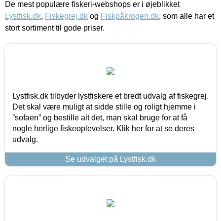
De mest populære fiskeri-webshops er i øjeblikket
Lystfisk.dk
,
Fiskegrej.dk
og
Fiskpåkrogen.dk
, som alle har et
stort sortiment til gode priser.
Lystfisk.dk tilbyder lystfiskere et bredt udvalg af fiskegrej.
Det skal være muligt at sidde stille og roligt hjemme i
”sofaen” og bestille alt det, man skal bruge for at få
nogle herlige fiskeoplevelser. Klik her for at se deres
udvalg.
Se udvalget på Lystfisk.dk