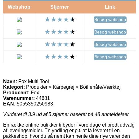
Webshop
Stjerner
Link
Besøg webshop
Besøg webshop
Besøg webshop
Besøg webshop
Navn:
Fox Multi Tool
Kategori:
Produkter > Karpegrej > Boilienåle/Værktøj
Producent:
Fox
Varenummer:
44681
EAN:
5055350250983
Vurderet til
3.9
ud af 5 stjerner baseret på
48
anmeldelser
En række online butikker tilbyder i vore dage et bredt udvalg
af leveringsmidler. En yndling er p.t. at få leveret til en
pakkeshop, hvor du så nemt kan hente dine nye varer den