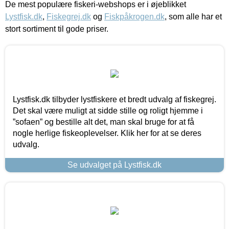
De mest populære fiskeri-webshops er i øjeblikket
Lystfisk.dk
,
Fiskegrej.dk
og
Fiskpåkrogen.dk
, som alle har et
stort sortiment til gode priser.
Lystfisk.dk tilbyder lystfiskere et bredt udvalg af fiskegrej.
Det skal være muligt at sidde stille og roligt hjemme i
”sofaen” og bestille alt det, man skal bruge for at få
nogle herlige fiskeoplevelser. Klik her for at se deres
udvalg.
Se udvalget på Lystfisk.dk