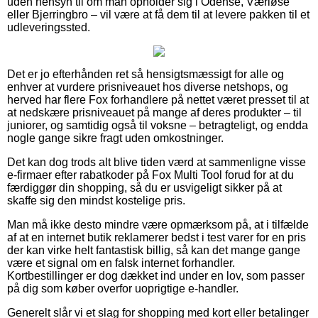
uden hensyn til om man opholder sig i Odense, Værløse
eller Bjerringbro – vil være at få dem til at levere pakken til et
udleveringssted.
Det er jo efterhånden ret så hensigtsmæssigt for alle og
enhver at vurdere prisniveauet hos diverse netshops, og
herved har flere Fox forhandlere på nettet været presset til at
at nedskære prisniveauet på mange af deres produkter – til
juniorer, og samtidig også til voksne – betragteligt, og endda
nogle gange sikre fragt uden omkostninger.
Det kan dog trods alt blive tiden værd at sammenligne visse
e-firmaer efter rabatkoder på Fox Multi Tool forud for at du
færdiggør din shopping, så du er usvigeligt sikker på at
skaffe sig den mindst kostelige pris.
Man må ikke desto mindre være opmærksom på, at i tilfælde
af at en internet butik reklamerer bedst i test varer for en pris
der kan virke helt fantastisk billig, så kan det mange gange
være et signal om en falsk internet forhandler.
Kortbestillinger er dog dækket ind under en lov, som passer
på dig som køber overfor uoprigtige e-handler.
Generelt slår vi et slag for shopping med kort eller betalinger