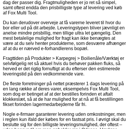
dag der passer dig. Fragtmuligheden er jo ret så simpel,
samt oftest endda den prisbilligste type af levering ved køb
af Fox Multi Tool.
Du kan derudover overveje at få varerne leveret til hvor du
bor eller ud på dit arbejde. Leveringstypen bliver jævnligt en
anelse mindre prisbillig, men tillige ultra let gængelig. Den
mest betalelige mulighed for fragt kan ikke benægtes at
være at du selv henter produkterne, som desværre afhænger
af at du er nærved e-forhandlerens bopæl.
Fragttiden på Produkter > Karpegrej > Boilienåle/Værktøj er
selvfølgelig ret så aktuel hvis du behøver pakken fluks, så
herved er det rigtig fornuftigt at du efterser den estimerede
leveringstid på den vedkommende vare.
De fleste forretninger på nettet præsterer 1 dags levering på
en lang række af deres varer, eksempelvis Fox Multi Tool,
som dog er betinget af at der bestilles forinden et aftalt
klokkeslæt, så at de har mulighed for at nå at få bestillingen
fikset forinden lagermedarbejderne får fri.
Nogle e-firmaer garanterer levering uden omkostninger, men
i reglen kun ifald der købes for en fastsat pris. I øvrigt skal du
beslutte sig for den billigste leveringsmulighed, der oftest –