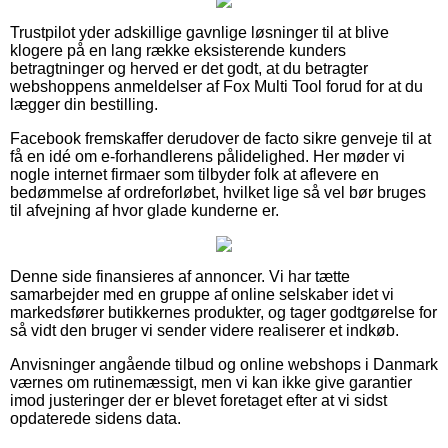
Trustpilot yder adskillige gavnlige løsninger til at blive
klogere på en lang række eksisterende kunders
betragtninger og herved er det godt, at du betragter
webshoppens anmeldelser af Fox Multi Tool forud for at du
lægger din bestilling.
Facebook fremskaffer derudover de facto sikre genveje til at
få en idé om e-forhandlerens pålidelighed. Her møder vi
nogle internet firmaer som tilbyder folk at aflevere en
bedømmelse af ordreforløbet, hvilket lige så vel bør bruges
til afvejning af hvor glade kunderne er.
Denne side finansieres af annoncer. Vi har tætte
samarbejder med en gruppe af online selskaber idet vi
markedsfører butikkernes produkter, og tager godtgørelse for
så vidt den bruger vi sender videre realiserer et indkøb.
Anvisninger angående tilbud og online webshops i Danmark
værnes om rutinemæssigt, men vi kan ikke give garantier
imod justeringer der er blevet foretaget efter at vi sidst
opdaterede sidens data.