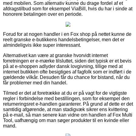
med mobilen. Som alternativ kunne du drage fordel af et
afdragstilbud som for eksempel ViaBill, hvis du har i sinde at
honorere betalingen over en periode.
Forud for at nogen handler i en Fox shop på nettet kunne de
reelt granske e-butikkens handelsbetingelser, men det er
almindeligvis ikke super interessant.
Alternativet kan være at granske hvorvidt internet
forretningen er e-mærke tilsluttet, siden det typisk er et bevis
på at e-shoppen adlyder dansk lovgivning, tillige med at
internet butikken ofte besigtiges af fagfolk som er indført i de
gældende vilkår. Desuden får du chance for bistand, når du
får problemer med din handel.
Tilmed er det at foretrække at du er på vagt for de vigtigste
regler i forbindelse med bestillingen, som for eksempel den
returneringsret e-handlen garanterer. På grund af dette er det
samtidig afgørende, at man stadigvæk sikrer ens kvittering
på e-mail, så man senere kan vidne om handlen af Fox Multi
Tool, uafhængig om man søger produkter til en kvinde eller
mand.