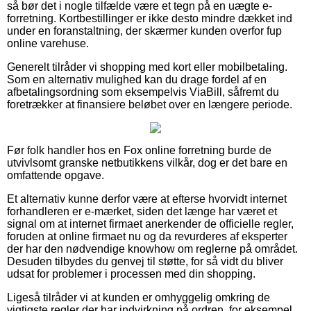
så bør det i nogle tilfælde være et tegn på en uægte e-
forretning. Kortbestillinger er ikke desto mindre dækket ind
under en foranstaltning, der skærmer kunden overfor fup
online varehuse.
Generelt tilråder vi shopping med kort eller mobilbetaling.
Som en alternativ mulighed kan du drage fordel af en
afbetalingsordning som eksempelvis ViaBill, såfremt du
foretrækker at finansiere beløbet over en længere periode.
Før folk handler hos en Fox online forretning burde de
utvivlsomt granske netbutikkens vilkår, dog er det bare en
omfattende opgave.
Et alternativ kunne derfor være at efterse hvorvidt internet
forhandleren er e-mærket, siden det længe har været et
signal om at internet firmaet anerkender de officielle regler,
foruden at online firmaet nu og da revurderes af eksperter
der har den nødvendige knowhow om reglerne på området.
Desuden tilbydes du genvej til støtte, for så vidt du bliver
udsat for problemer i processen med din shopping.
Ligeså tilråder vi at kunden er omhyggelig omkring de
vigtigste regler der har indvirkning på ordren, for eksempel