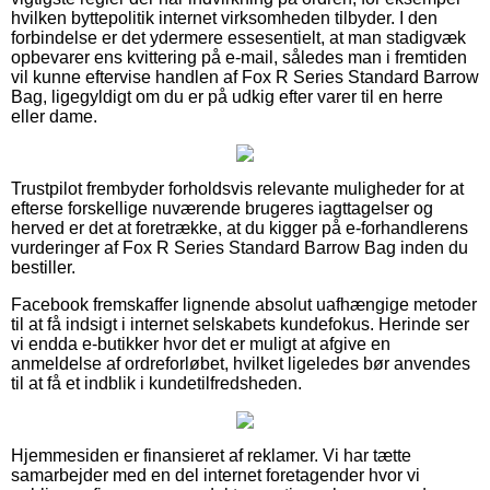
hvilken byttepolitik internet virksomheden tilbyder. I den
forbindelse er det ydermere essesentielt, at man stadigvæk
opbevarer ens kvittering på e-mail, således man i fremtiden
vil kunne eftervise handlen af Fox R Series Standard Barrow
Bag, ligegyldigt om du er på udkig efter varer til en herre
eller dame.
Trustpilot frembyder forholdsvis relevante muligheder for at
efterse forskellige nuværende brugeres iagttagelser og
herved er det at foretrække, at du kigger på e-forhandlerens
vurderinger af Fox R Series Standard Barrow Bag inden du
bestiller.
Facebook fremskaffer lignende absolut uafhængige metoder
til at få indsigt i internet selskabets kundefokus. Herinde ser
vi endda e-butikker hvor det er muligt at afgive en
anmeldelse af ordreforløbet, hvilket ligeledes bør anvendes
til at få et indblik i kundetilfredsheden.
Hjemmesiden er finansieret af reklamer. Vi har tætte
samarbejder med en del internet foretagender hvor vi