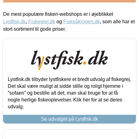
De mest populære fiskeri-webshops er i øjeblikket
Lystfisk.dk
,
Fiskegrej.dk
og
Fiskpåkrogen.dk
, som alle har et
stort sortiment til gode priser.
Lystfisk.dk tilbyder lystfiskere et bredt udvalg af fiskegrej.
Det skal være muligt at sidde stille og roligt hjemme i
”sofaen” og bestille alt det, man skal bruge for at få
nogle herlige fiskeoplevelser. Klik her for at se deres
udvalg.
Se udvalget på Lystfisk.dk