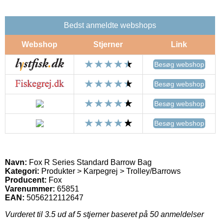
Bedst anmeldte webshops
Webshop
Stjerner
Link
Besøg webshop
Besøg webshop
Besøg webshop
Besøg webshop
Navn:
Fox R Series Standard Barrow Bag
Kategori:
Produkter > Karpegrej > Trolley/Barrows
Producent:
Fox
Varenummer:
65851
EAN:
5056212112647
Vurderet til
3.5
ud af 5 stjerner baseret på
50
anmeldelser