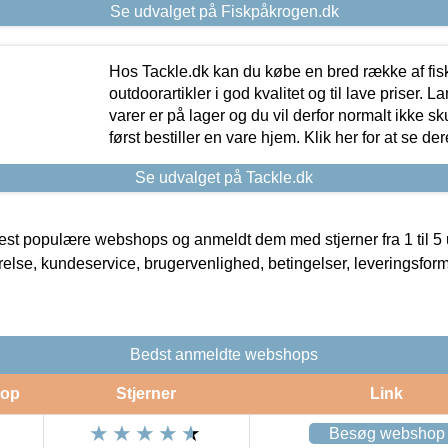
Se udvalget på Fiskpåkrogen.dk
Hos Tackle.dk kan du købe en bred række af fis
outdoorartikler i god kvalitet og til lave priser. L
varer er på lager og du vil derfor normalt ikke sk
først bestiller en vare hjem. Klik her for at se de
Se udvalget på Tackle.dk
t populære webshops og anmeldt dem med stjerner fra 1 til 5 ud
rrelse, kundeservice, brugervenlighed, betingelser, leveringsfor
Bedst anmeldte webshops
op
Stjerner
Link
Besøg webshop