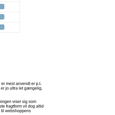
 er mest anvendt er p.t.
r jo ultra let gængelig,
ningen viser sig som
e fragtform vil dog altid
d til webshoppens