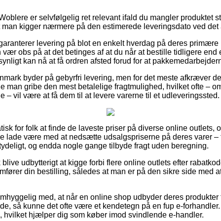
oblere er selvfølgelig ret relevant ifald du mangler produktet st
 at man kigger nærmere på den estimerede leveringsdato ved det 
garanterer levering på blot en enkelt hverdag på deres primære
 obs på at det betinges af at du når at bestille tidligere end 
synligt kan nå at få ordren afsted forud for at pakkemedarbejde
nmark byder på gebyrfri levering, men for det meste afkræver det
ne man gribe den mest betalelige fragtmulighed, hvilket ofte – 
 – vil være at få dem til at levere varerne til et udleveringssted.
isk for folk at finde de laveste priser på diverse online outlets, o
nne lade være med at nedsætte udsalgspriserne på deres varer – 
tydeligt, og endda nogle gange tilbyde fragt uden beregning.
blive udbytterigt at kigge forbi flere online outlets efter rabat
ører din bestilling, således at man er på den sikre side med a
mhyggelig med, at når en online shop udbyder deres produkter 
lende, så kunne det ofte være et kendetegn på en fup e-forhandler.
g, hvilket hjælper dig som køber imod svindlende e-handler.