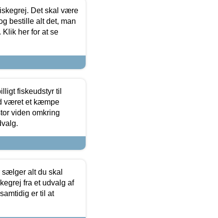
 fiskegrej. Det skal være
og bestille alt det, man
 Klik her for at se
ligt fiskeudstyr til
tid været et kæmpe
stor viden omkring
dvalg.
sælger alt du skal
skegrej fra et udvalg af
samtidig er til at