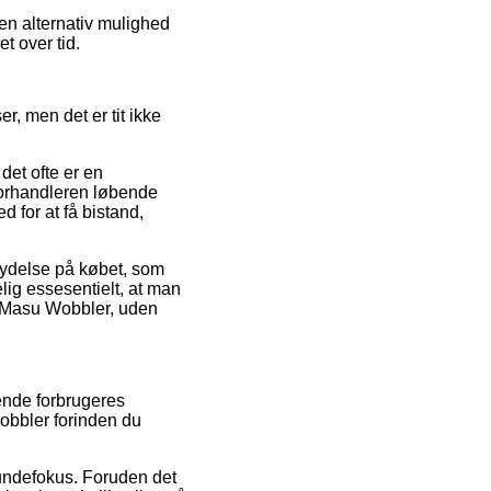
en alternativ mulighed
t over tid.
er, men det er tit ikke
det ofte er en
-forhandleren løbende
 for at få bistand,
flydelse på købet, som
lig essesentielt, at man
M Masu Wobbler, uden
ende forbrugeres
obbler forinden du
 kundefokus. Foruden det