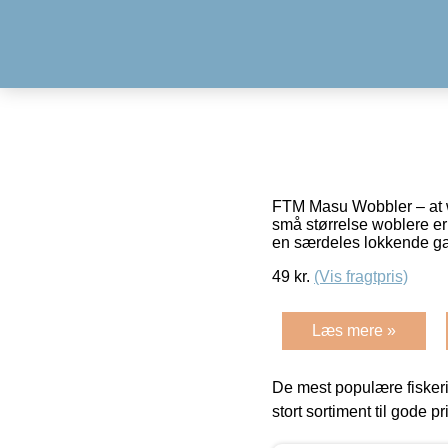
FTM Masu Wobbler – at w
små størrelse woblere er 
en særdeles lokkende g
49
kr.
(Vis fragtpris)
Læs mere »
De mest populære fiskeri
stort sortiment til gode pr