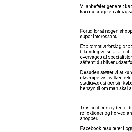
Vi anbefaler generelt kø
kan du bruge en afdragso
Forud for at nogen shopper
super interessant.
Et alternativt forslag er
tilkendegivelse af at on
overvåges af specialister
såfremt du bliver udsat f
Desuden støtter vi at ku
eksempelvis hvilken retu
stadigvæk sikrer sin kø
hensyn til om man skal s
Trustpilot frembyder ful
reflektioner og herved a
shopper.
Facebook resulterer i ogs