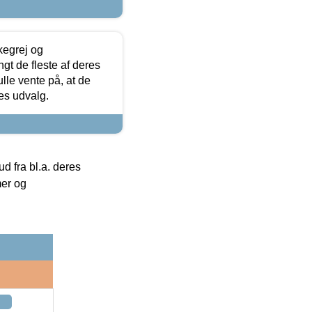
kegrej og
angt de fleste af deres
ulle vente på, at de
res udvalg.
 fra bl.a. deres
mer og