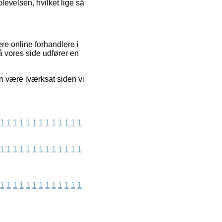
evelsen, hvilket lige så
re online forhandlere i
å vores side udfører en
n være iværksat siden vi
1
1
1
1
1
1
1
1
1
1
1
1
1
1
1
1
1
1
1
1
1
1
1
1
1
1
1
1
1
1
1
1
1
1
1
1
1
1
1