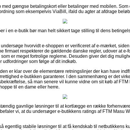
b med gængse betalingskort eller betalinger med mobilen. Som 
rdning som eksempelvis ViaBill, ifald du agter at afdrage beløbe
 i en e-butik bør man helt sikkert tage stilling til dens betingels
 at undersøge hvorvidt e-shoppen er verificeret af e-mærket, siden 
line firmaet respekterer de gældende danske regler, udover at e
 som er meget fortrolige reglerne. Desuden giver det dig mulighed
or udfordringer som følge af dit indkøb.
nden er klar over de elementære retningslinjer der kan have ind
rrettighed e-butikken garanterer. I den sammenhæng er det virke
bsbekræftelse, så man senere vil kunne vidne om sit køb af FT
hoppe til en dame eller herre.
dstændig gavnlige løsninger til at kortlægge en række forhenvær
nbefaler vi, at du undersøger e-butikkens ratings af FTM Masu W
å egentlig stabile løsninger til at få kendskab til netbutikkens