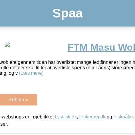
Spaa
FTM Masu Wob
oblere gennem tiden har overlistet mange fedtfinner er ingen 
ofte det der skal til for at overliste søens (eller åens) store ørr
ang, og v
(Læs mere)
Køb nu »
-webshops er i øjeblikket
Lystfisk.dk
,
Fiskegrej.dk
og
Fiskpåkro
iser.