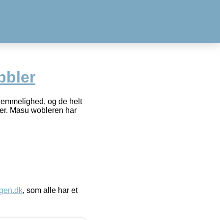
bler
hemmelighed, og de helt
eder. Masu wobleren har
gen.dk
, som alle har et