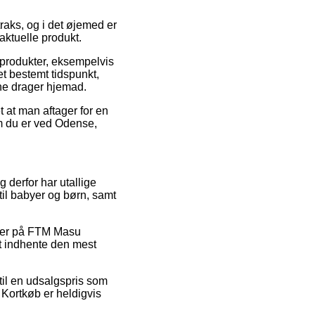
raks, og i det øjemed er
aktuelle produkt.
 produkter, eksempelvis
et bestemt tidspunkt,
rne drager hjemad.
 at man aftager for en
om du er ved Odense,
g derfor har utallige
til babyer og børn, samt
koder på FTM Masu
t indhente den mest
til en udsalgspris som
 Kortkøb er heldigvis