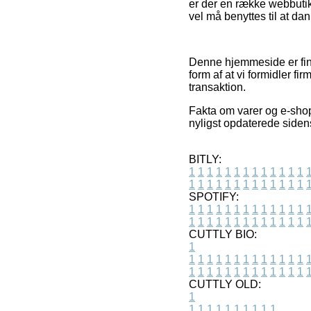
er der en række webbutik
vel må benyttes til at dan
Denne hjemmeside er fina
form af at vi formidler f
transaktion.
Fakta om varer og e-shop
nyligst opdaterede siden
BITLY:
1
1
1
1
1
1
1
1
1
1
1
1
1
1
1
1
1
1
1
1
1
1
1
1
1
1
SPOTIFY:
1
1
1
1
1
1
1
1
1
1
1
1
1
1
1
1
1
1
1
1
1
1
1
1
1
1
CUTTLY BIO:
1
1
1
1
1
1
1
1
1
1
1
1
1
1
1
1
1
1
1
1
1
1
1
1
1
1
1
CUTTLY OLD:
1
1
1
1
1
1
1
1
1
1
1