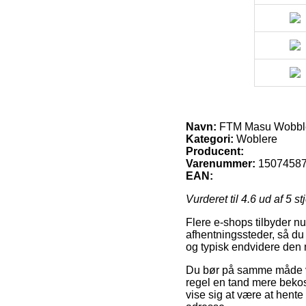
Navn:
FTM Masu Wobbl
Kategori:
Woblere
Producent:
Varenummer:
1507458
EAN:
Vurderet til
4.6
ud af 5 st
Flere e-shops tilbyder nu
afhentningssteder, så du 
og typisk endvidere den
Du bør på samme måde væl
regel en tand mere bekost
vise sig at være at hent