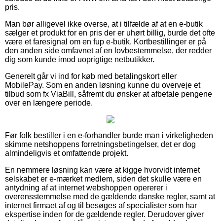
pris.
Man bør alligevel ikke overse, at i tilfælde af at en e-butik
sælger et produkt for en pris der er uhørt billig, burde det ofte
være et faresignal om en fup e-butik. Kortbestillinger er på
den anden side omfavnet af en lovbestemmelse, der redder
dig som kunde imod uoprigtige netbutikker.
Generelt går vi ind for køb med betalingskort eller
MobilePay. Som en anden løsning kunne du overveje et
tilbud som fx ViaBill, såfremt du ønsker at afbetale pengene
over en længere periode.
Før folk bestiller i en e-forhandler burde man i virkeligheden
skimme netshoppens forretningsbetingelser, det er dog
almindeligvis et omfattende projekt.
En nemmere løsning kan være at kigge hvorvidt internet
selskabet er e-mærket medlem, siden det skulle være en
antydning af at internet webshoppen opererer i
overensstemmelse med de gældende danske regler, samt at
internet firmaet af og til besøges af specialister som har
ekspertise inden for de gældende regler. Derudover giver