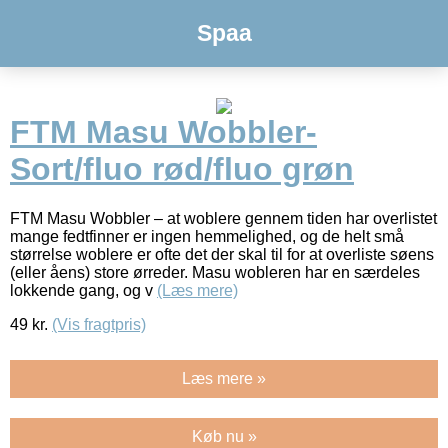
Spaa
FTM Masu Wobbler-
Sort/fluo rød/fluo grøn
FTM Masu Wobbler – at woblere gennem tiden har overlistet
mange fedtfinner er ingen hemmelighed, og de helt små
størrelse woblere er ofte det der skal til for at overliste søens
(eller åens) store ørreder. Masu wobleren har en særdeles
lokkende gang, og v
(Læs mere)
49
kr.
(Vis fragtpris)
Læs mere »
Køb nu »