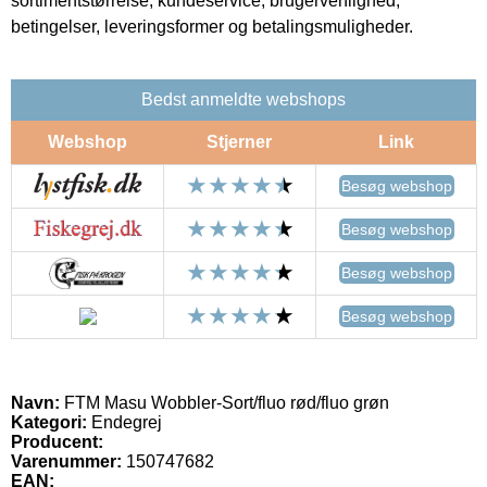
sortimentstørrelse, kundeservice, brugervenlighed,
betingelser, leveringsformer og betalingsmuligheder.
Bedst anmeldte webshops
Webshop
Stjerner
Link
Besøg webshop
Besøg webshop
Besøg webshop
Besøg webshop
Navn:
FTM Masu Wobbler-Sort/fluo rød/fluo grøn
Kategori:
Endegrej
Producent:
Varenummer:
150747682
EAN: