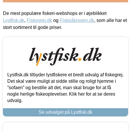
De mest populære fiskeri-webshops er i øjeblikket
Lystfisk.dk
,
Fiskegrej.dk
og
Fiskpåkrogen.dk
, som alle har et
stort sortiment til gode priser.
Lystfisk.dk tilbyder lystfiskere et bredt udvalg af fiskegrej.
Det skal være muligt at sidde stille og roligt hjemme i
”sofaen” og bestille alt det, man skal bruge for at få
nogle herlige fiskeoplevelser. Klik her for at se deres
udvalg.
Se udvalget på Lystfisk.dk