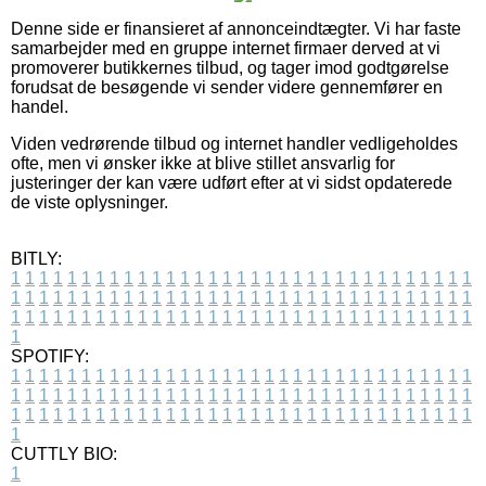
Denne side er finansieret af annonceindtægter. Vi har faste
samarbejder med en gruppe internet firmaer derved at vi
promoverer butikkernes tilbud, og tager imod godtgørelse
forudsat de besøgende vi sender videre gennemfører en
handel.
Viden vedrørende tilbud og internet handler vedligeholdes
ofte, men vi ønsker ikke at blive stillet ansvarlig for
justeringer der kan være udført efter at vi sidst opdaterede
de viste oplysninger.
BITLY:
1
1
1
1
1
1
1
1
1
1
1
1
1
1
1
1
1
1
1
1
1
1
1
1
1
1
1
1
1
1
1
1
1
1
1
1
1
1
1
1
1
1
1
1
1
1
1
1
1
1
1
1
1
1
1
1
1
1
1
1
1
1
1
1
1
1
1
1
1
1
1
1
1
1
1
1
1
1
1
1
1
1
1
1
1
1
1
1
1
1
1
1
1
1
1
1
1
1
1
1
SPOTIFY:
1
1
1
1
1
1
1
1
1
1
1
1
1
1
1
1
1
1
1
1
1
1
1
1
1
1
1
1
1
1
1
1
1
1
1
1
1
1
1
1
1
1
1
1
1
1
1
1
1
1
1
1
1
1
1
1
1
1
1
1
1
1
1
1
1
1
1
1
1
1
1
1
1
1
1
1
1
1
1
1
1
1
1
1
1
1
1
1
1
1
1
1
1
1
1
1
1
1
1
1
CUTTLY BIO:
1