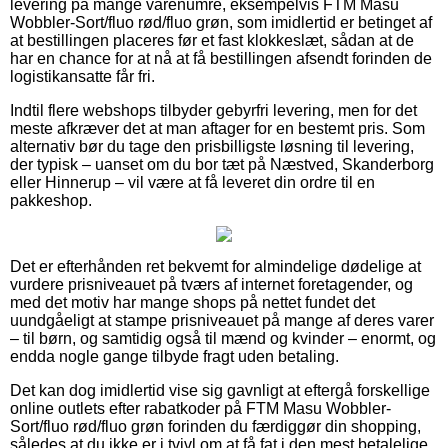
levering på mange varenumre, eksempelvis FTM Masu
Wobbler-Sort/fluo rød/fluo grøn, som imidlertid er betinget af
at bestillingen placeres før et fast klokkeslæt, sådan at de
har en chance for at nå at få bestillingen afsendt forinden de
logistikansatte får fri.
Indtil flere webshops tilbyder gebyrfri levering, men for det
meste afkræver det at man aftager for en bestemt pris. Som
alternativ bør du tage den prisbilligste løsning til levering,
der typisk – uanset om du bor tæt på Næstved, Skanderborg
eller Hinnerup – vil være at få leveret din ordre til en
pakkeshop.
Det er efterhånden ret bekvemt for almindelige dødelige at
vurdere prisniveauet på tværs af internet foretagender, og
med det motiv har mange shops på nettet fundet det
uundgåeligt at stampe prisniveauet på mange af deres varer
– til børn, og samtidig også til mænd og kvinder – enormt, og
endda nogle gange tilbyde fragt uden betaling.
Det kan dog imidlertid vise sig gavnligt at eftergå forskellige
online outlets efter rabatkoder på FTM Masu Wobbler-
Sort/fluo rød/fluo grøn forinden du færdiggør din shopping,
således at du ikke er i tvivl om at få fat i den mest betalelige