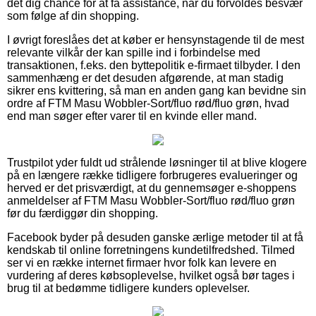
det dig chance for at få assistance, når du forvoldes besvær
som følge af din shopping.
I øvrigt foreslåes det at køber er hensynstagende til de mest
relevante vilkår der kan spille ind i forbindelse med
transaktionen, f.eks. den byttepolitik e-firmaet tilbyder. I den
sammenhæng er det desuden afgørende, at man stadig
sikrer ens kvittering, så man en anden gang kan bevidne sin
ordre af FTM Masu Wobbler-Sort/fluo rød/fluo grøn, hvad
end man søger efter varer til en kvinde eller mand.
Trustpilot yder fuldt ud strålende løsninger til at blive klogere
på en længere række tidligere forbrugeres evalueringer og
herved er det prisværdigt, at du gennemsøger e-shoppens
anmeldelser af FTM Masu Wobbler-Sort/fluo rød/fluo grøn
før du færdiggør din shopping.
Facebook byder på desuden ganske ærlige metoder til at få
kendskab til online forretningens kundetilfredshed. Tilmed
ser vi en række internet firmaer hvor folk kan levere en
vurdering af deres købsoplevelse, hvilket også bør tages i
brug til at bedømme tidligere kunders oplevelser.