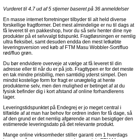
Vurderet til
4.7
ud af 5 stjerner baseret på
36
anmeldelser
En masse internet forretninger tilbyder til alt held diverse
forskellige fragtformer. Det mest almindelige er nu til dags at
få leveret til en pakkeshop, hvor du så selv henter dine nye
produkter på et selvvalgt tidspunkt. Fragtløsningen er nemlig
ultra fleksibel, samt desuden endda den mest letkøbte
leveringsversion ved køb af FTM Masu Wobbler-Sort/fluo
rød/fluo grøn.
Du bør endvidere overveje at vælge at få leveret til din
adresse eller til når du er på job. Fragttypen er for det meste
en tak mindre prisbillig, men samtidig yderst simpel. Den
mindst kostelige form for fragt er unægtelig at hente
produkterne selv, men den mulighed er betinget af at du
fysisk befinder dig i kort afstand af online forhandlerens
lager.
Leveringstidspunktet på Endegrej er jo meget central i
tilfælde af at man har behov for ordren inden for få dage, så
af den grund er det nemlig afgørende at man besigtiger den
estimerede leveringsdato på det relevante produkt.
Mange online virksomheder stiller garanti om 1 hverdags