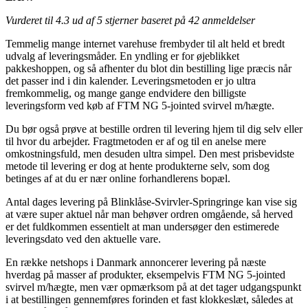
Vurderet til
4.3
ud af 5 stjerner baseret på
42
anmeldelser
Temmelig mange internet varehuse frembyder til alt held et bredt
udvalg af leveringsmåder. En yndling er for øjeblikket
pakkeshoppen, og så afhenter du blot din bestilling lige præcis når
det passer ind i din kalender. Leveringsmetoden er jo ultra
fremkommelig, og mange gange endvidere den billigste
leveringsform ved køb af FTM NG 5-jointed svirvel m/hægte.
Du bør også prøve at bestille ordren til levering hjem til dig selv eller
til hvor du arbejder. Fragtmetoden er af og til en anelse mere
omkostningsfuld, men desuden ultra simpel. Den mest prisbevidste
metode til levering er dog at hente produkterne selv, som dog
betinges af at du er nær online forhandlerens bopæl.
Antal dages levering på Blinklåse-Svirvler-Springringe kan vise sig
at være super aktuel når man behøver ordren omgående, så herved
er det fuldkommen essentielt at man undersøger den estimerede
leveringsdato ved den aktuelle vare.
En række netshops i Danmark annoncerer levering på næste
hverdag på masser af produkter, eksempelvis FTM NG 5-jointed
svirvel m/hægte, men vær opmærksom på at det tager udgangspunkt
i at bestillingen gennemføres forinden et fast klokkeslæt, således at