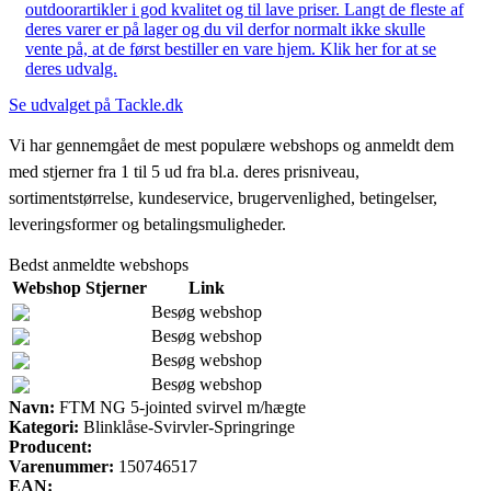
outdoorartikler i god kvalitet og til lave priser. Langt de fleste af
deres varer er på lager og du vil derfor normalt ikke skulle
vente på, at de først bestiller en vare hjem. Klik her for at se
deres udvalg.
Se udvalget på Tackle.dk
Vi har gennemgået de mest populære webshops og anmeldt dem
med stjerner fra 1 til 5 ud fra bl.a. deres prisniveau,
sortimentstørrelse, kundeservice, brugervenlighed, betingelser,
leveringsformer og betalingsmuligheder.
Bedst anmeldte webshops
Webshop
Stjerner
Link
Besøg webshop
Besøg webshop
Besøg webshop
Besøg webshop
Navn:
FTM NG 5-jointed svirvel m/hægte
Kategori:
Blinklåse-Svirvler-Springringe
Producent:
Varenummer:
150746517
EAN: