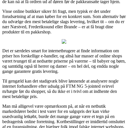
de kan nå at få ordren ud af døren før de pakkeansatte tager hjem.
Visse online butikker sikrer fri fragt, men typisk er det under
forudsætning af at man køber for en konkret sum. Som alternativ bør
du udvælge den mest betalelige slags levering, hvilket tit – om du er
nær Næstved, Frederikssund eller Brande – er at få bragt dine
produkter til en pakkeshop.
Det er særdeles smart for internetbrugere at finde information om
priser hos forskellige e-handler, og altså har masser af online shops
været tvunget til at nedsætte priserne på varerne – til babyer og børn,
og samtidig også til herrer og damer – en hel del, og endda nogle
gange garantere gratis levering.
Til gengæld kan det stadigvæk blive lønnende at analysere nogle
internet forhandlere efter udsalg på FTM NG 5-jointed svirvel
m/hægte før du shopper, så du ikke er i tvivl om at indhente den
mest betalelige pris.
Man må alligevel være opmærksom på, at når en netbutik
markedsfører bedst i test varer for en salgspris der kan virke
usædvanlig letkøbt, burde det mange gange være et tegn på en
bedragerisk online forretning. Kortbestillinger er imidlertid omsluttet
af en foranstaltning, der hjælper folk imod falske internet webshops.