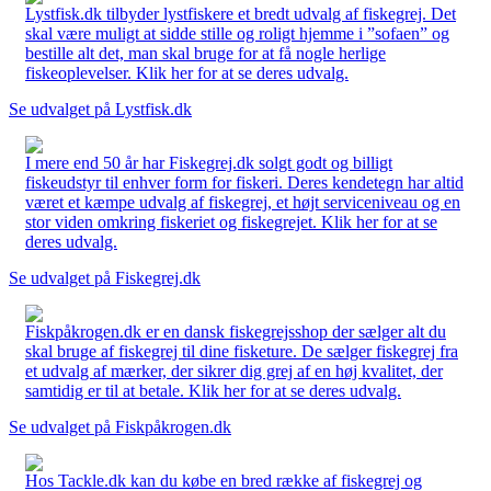
Lystfisk.dk tilbyder lystfiskere et bredt udvalg af fiskegrej. Det
skal være muligt at sidde stille og roligt hjemme i ”sofaen” og
bestille alt det, man skal bruge for at få nogle herlige
fiskeoplevelser. Klik her for at se deres udvalg.
Se udvalget på Lystfisk.dk
I mere end 50 år har Fiskegrej.dk solgt godt og billigt
fiskeudstyr til enhver form for fiskeri. Deres kendetegn har altid
været et kæmpe udvalg af fiskegrej, et højt serviceniveau og en
stor viden omkring fiskeriet og fiskegrejet. Klik her for at se
deres udvalg.
Se udvalget på Fiskegrej.dk
Fiskpåkrogen.dk er en dansk fiskegrejsshop der sælger alt du
skal bruge af fiskegrej til dine fisketure. De sælger fiskegrej fra
et udvalg af mærker, der sikrer dig grej af en høj kvalitet, der
samtidig er til at betale. Klik her for at se deres udvalg.
Se udvalget på Fiskpåkrogen.dk
Hos Tackle.dk kan du købe en bred række af fiskegrej og