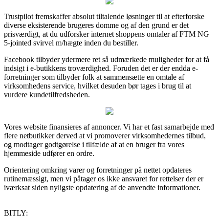
Trustpilot fremskaffer absolut tiltalende løsninger til at efterforske
diverse eksisterende brugeres domme og af den grund er det
prisværdigt, at du udforsker internet shoppens omtaler af FTM NG
5-jointed svirvel m/hægte inden du bestiller.
Facebook tilbyder ydermere ret så udmærkede muligheder for at få
indsigt i e-butikkens troværdighed. Foruden det er der endda e-
forretninger som tilbyder folk at sammensætte en omtale af
virksomhedens service, hvilket desuden bør tages i brug til at
vurdere kundetilfredsheden.
Vores website finansieres af annoncer. Vi har et fast samarbejde med
flere netbutikker derved at vi promoverer virksomhedernes tilbud,
og modtager godtgørelse i tilfælde af at en bruger fra vores
hjemmeside udfører en ordre.
Orientering omkring varer og forretninger på nettet opdateres
rutinemæssigt, men vi påtager os ikke ansvaret for rettelser der er
iværksat siden nyligste opdatering af de anvendte informationer.
BITLY: