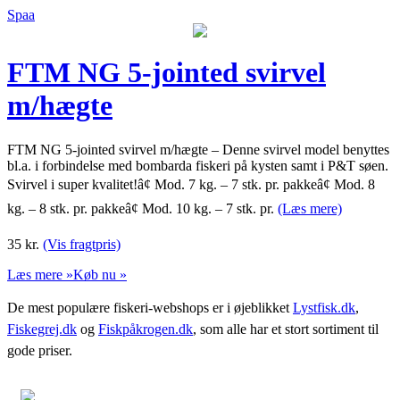
Spaa
FTM NG 5-jointed svirvel
m/hægte
FTM NG 5-jointed svirvel m/hægte – Denne svirvel model benyttes
bl.a. i forbindelse med bombarda fiskeri på kysten samt i P&T søen.
Svirvel i super kvalitet!â¢ Mod. 7 kg. – 7 stk. pr. pakkeâ¢ Mod. 8
kg. – 8 stk. pr. pakkeâ¢ Mod. 10 kg. – 7 stk. pr.
(Læs mere)
35
kr.
(Vis fragtpris)
Læs mere »
Køb nu »
De mest populære fiskeri-webshops er i øjeblikket
Lystfisk.dk
,
Fiskegrej.dk
og
Fiskpåkrogen.dk
, som alle har et stort sortiment til
gode priser.