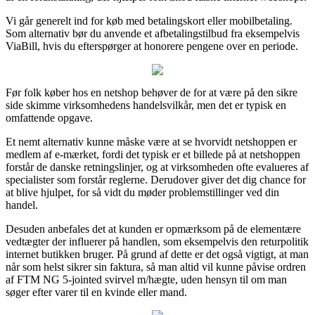
Vi går generelt ind for køb med betalingskort eller mobilbetaling.
Som alternativ bør du anvende et afbetalingstilbud fra eksempelvis
ViaBill, hvis du efterspørger at honorere pengene over en periode.
Før folk køber hos en netshop behøver de for at være på den sikre
side skimme virksomhedens handelsvilkår, men det er typisk en
omfattende opgave.
Et nemt alternativ kunne måske være at se hvorvidt netshoppen er
medlem af e-mærket, fordi det typisk er et billede på at netshoppen
forstår de danske retningslinjer, og at virksomheden ofte evalueres af
specialister som forstår reglerne. Derudover giver det dig chance for
at blive hjulpet, for så vidt du møder problemstillinger ved din
handel.
Desuden anbefales det at kunden er opmærksom på de elementære
vedtægter der influerer på handlen, som eksempelvis den returpolitik
internet butikken bruger. På grund af dette er det også vigtigt, at man
når som helst sikrer sin faktura, så man altid vil kunne påvise ordren
af FTM NG 5-jointed svirvel m/hægte, uden hensyn til om man
søger efter varer til en kvinde eller mand.