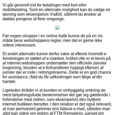
Vi går generelt ind for betalinger med kort eller
mobilbetaling. Som en alternativ mulighed kan du vælge en
løsning som eksempelvis ViaBill, såfremt du ønsker at
dække pengene af flere omgange.
Før nogen shopper i en online butik kunne de på en vis
måde bese webshoppens regler, men det er gerne ikke
videre interessant.
Et andet alternativ kunne derfor være at efterse hvorvidt e-
forretningen er støttet af e-mærket, hvilket ofte er et bevis på
at internet webshoppen understøtter den officielle danske
lovgivning, foruden at e-forhandleren hyppigt efterses af
jurister der er inde i retningslinjerne. Dette er en god chance
for assistance, ifald du får udfordringer som følge af din
handel.
Ligeledes tilråder vi at kunden er omhyggelig omkring de
mest betydningsfulde bestemmelser der gør sig gældende i
forbindelse med ordren, som eksempelvis den bytteret
internet butikken benytter. I den relation er det også relevant,
at man permanent gemmer ens faktura e-mail, således man
altid kan vidne om ordren af FTM Rensekniv, uanset om