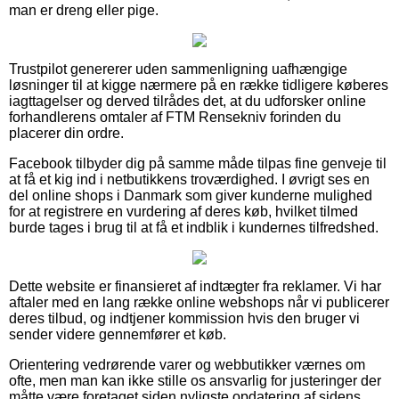
man er dreng eller pige.
Trustpilot genererer uden sammenligning uafhængige
løsninger til at kigge nærmere på en række tidligere køberes
iagttagelser og derved tilrådes det, at du udforsker online
forhandlerens omtaler af FTM Rensekniv forinden du
placerer din ordre.
Facebook tilbyder dig på samme måde tilpas fine genveje til
at få et kig ind i netbutikkens troværdighed. I øvrigt ses en
del online shops i Danmark som giver kunderne mulighed
for at registrere en vurdering af deres køb, hvilket tilmed
burde tages i brug til at få et indblik i kundernes tilfredshed.
Dette website er finansieret af indtægter fra reklamer. Vi har
aftaler med en lang række online webshops når vi publicerer
deres tilbud, og indtjener kommission hvis den bruger vi
sender videre gennemfører et køb.
Orientering vedrørende varer og webbutikker værnes om
ofte, men man kan ikke stille os ansvarlig for justeringer der
måtte være foretaget siden nyligste opdatering af sidens