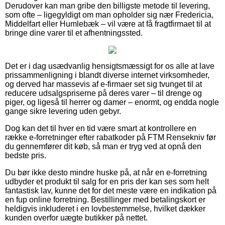
Derudover kan man gribe den billigste metode til levering,
som ofte – ligegyldigt om man opholder sig nær Fredericia,
Middelfart eller Humlebæk – vil være at få fragtfirmaet til at
bringe dine varer til et afhentningssted.
Det er i dag usædvanlig hensigtsmæssigt for os alle at lave
prissammenligning i blandt diverse internet virksomheder,
og derved har massevis af e-firmaer set sig tvunget til at
reducere udsalgspriserne på deres varer – til drenge og
piger, og ligeså til herrer og damer – enormt, og endda nogle
gange sikre levering uden gebyr.
Dog kan det til hver en tid være smart at kontrollere en
række e-forretninger efter rabatkoder på FTM Rensekniv før
du gennemfører dit køb, så man er tryg ved at opnå den
bedste pris.
Du bør ikke desto mindre huske på, at når en e-forretning
udbyder et produkt til salg for en pris der kan ses som helt
fantastisk lav, kunne det for det meste være en indikation på
en fup online forretning. Bestillinger med betalingskort er
heldigvis inkluderet i en lovbestemmelse, hvilket dækker
kunden overfor uægte butikker på nettet.