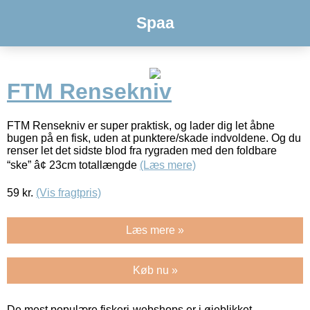
Spaa
FTM Rensekniv
FTM Rensekniv er super praktisk, og lader dig let åbne
bugen på en fisk, uden at punktere/skade indvoldene. Og du
renser let det sidste blod fra rygraden med den foldbare
“ske” â¢ 23cm totallængde
(Læs mere)
59
kr.
(Vis fragtpris)
Læs mere »
Køb nu »
De mest populære fiskeri-webshops er i øjeblikket