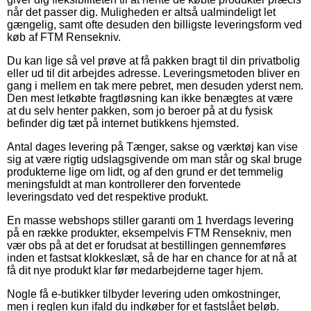
når det passer dig. Muligheden er altså ualmindeligt let
gængelig, samt ofte desuden den billigste leveringsform ved
køb af FTM Rensekniv.
Du kan lige så vel prøve at få pakken bragt til din privatbolig
eller ud til dit arbejdes adresse. Leveringsmetoden bliver en
gang i mellem en tak mere pebret, men desuden yderst nem.
Den mest letkøbte fragtløsning kan ikke benægtes at være
at du selv henter pakken, som jo beroer på at du fysisk
befinder dig tæt på internet butikkens hjemsted.
Antal dages levering på Tænger, sakse og værktøj kan vise
sig at være rigtig udslagsgivende om man står og skal bruge
produkterne lige om lidt, og af den grund er det temmelig
meningsfuldt at man kontrollerer den forventede
leveringsdato ved det respektive produkt.
En masse webshops stiller garanti om 1 hverdags levering
på en række produkter, eksempelvis FTM Rensekniv, men
vær obs på at det er forudsat at bestillingen gennemføres
inden et fastsat klokkeslæt, så de har en chance for at nå at
få dit nye produkt klar før medarbejderne tager hjem.
Nogle få e-butikker tilbyder levering uden omkostninger,
men i reglen kun ifald du indkøber for et fastslået beløb.