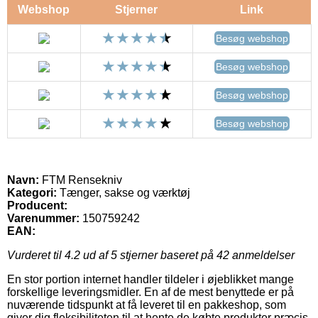
Webshop
Stjerner
Link
Besøg webshop
Besøg webshop
Besøg webshop
Besøg webshop
Navn:
FTM Rensekniv
Kategori:
Tænger, sakse og værktøj
Producent:
Varenummer:
150759242
EAN:
Vurderet til
4.2
ud af 5 stjerner baseret på
42
anmeldelser
En stor portion internet handler tildeler i øjeblikket mange
forskellige leveringsmidler. En af de mest benyttede er på
nuværende tidspunkt at få leveret til en pakkeshop, som
giver dig fleksibiliteten til at hente de købte produkter præcis