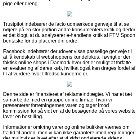
pige eller dreng.
Trustpilot indebærer de facto udmærkede genveje til at se
nøjere på en stor portion andre konsumenters kritik og derfor
er det klogt, at du analyserer e-handlens kritik af FTM Spoon
bentaske før du placerer din ordre.
Facebook indebærer derudover visse passelige genveje til
at få kendskab til webshoppens kundefokus. I øvrigt er der
faktisk online shops i Danmark hvor det er muligt at forfatte
en evaluering af deres køb, hvilket også kan drages fordel af
til at vurdere hvor tilfredse kunderne er.
Denne side er finansieret af reklameindtægter. Vi har et tæt
samarbejde med en gruppe online firmaer hvori vi
præsenterer forretningernes varer, og tager imod
kommission for så vidt en af de besøgende på vores website
laver en bestilling.
Informationer omkring varer og online butikker værnes om
fra tid til anden, men vi kan ikke garantere imod reguleringer
der muligvis er lavet efter at vi sidst opdaterede sidens