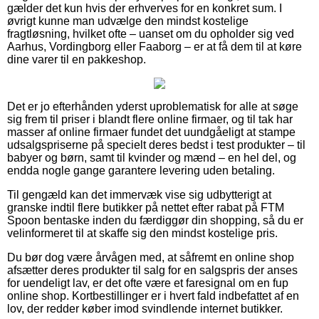
gælder det kun hvis der erhverves for en konkret sum. I
øvrigt kunne man udvælge den mindst kostelige
fragtløsning, hvilket ofte – uanset om du opholder sig ved
Aarhus, Vordingborg eller Faaborg – er at få dem til at køre
dine varer til en pakkeshop.
Det er jo efterhånden yderst uproblematisk for alle at søge
sig frem til priser i blandt flere online firmaer, og til tak har
masser af online firmaer fundet det uundgåeligt at stampe
udsalgspriserne på specielt deres bedst i test produkter – til
babyer og børn, samt til kvinder og mænd – en hel del, og
endda nogle gange garantere levering uden betaling.
Til gengæld kan det immervæk vise sig udbytterigt at
granske indtil flere butikker på nettet efter rabat på FTM
Spoon bentaske inden du færdiggør din shopping, så du er
velinformeret til at skaffe sig den mindst kostelige pris.
Du bør dog være årvågen med, at såfremt en online shop
afsætter deres produkter til salg for en salgspris der anses
for uendeligt lav, er det ofte være et faresignal om en fup
online shop. Kortbestillinger er i hvert fald indbefattet af en
lov, der redder køber imod svindlende internet butikker.