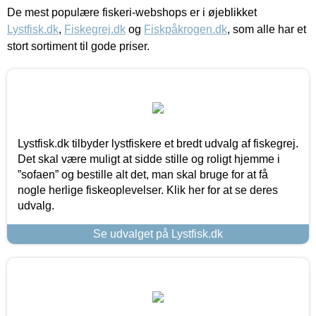
De mest populære fiskeri-webshops er i øjeblikket
Lystfisk.dk
,
Fiskegrej.dk
og
Fiskpåkrogen.dk
, som alle har et
stort sortiment til gode priser.
Lystfisk.dk tilbyder lystfiskere et bredt udvalg af fiskegrej.
Det skal være muligt at sidde stille og roligt hjemme i
”sofaen” og bestille alt det, man skal bruge for at få
nogle herlige fiskeoplevelser. Klik her for at se deres
udvalg.
Se udvalget på Lystfisk.dk