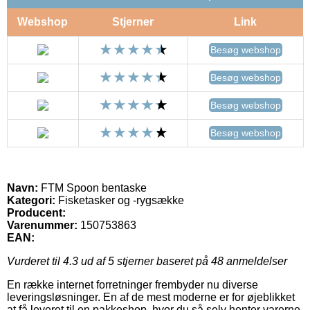
Webshop
Stjerner
Link
Besøg webshop
Besøg webshop
Besøg webshop
Besøg webshop
Navn:
FTM Spoon bentaske
Kategori:
Fisketasker og -rygsække
Producent:
Varenummer:
150753863
EAN:
Vurderet til
4.3
ud af 5 stjerner baseret på
48
anmeldelser
En række internet forretninger frembyder nu diverse
leveringsløsninger. En af de mest moderne er for øjeblikket
at få leveret til en pakkeshop, hvor du så selv henter varerne