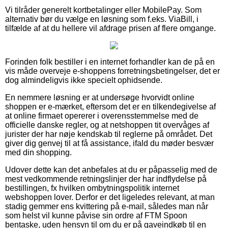
Vi tilråder generelt kortbetalinger eller MobilePay. Som
alternativ bør du vælge en løsning som f.eks. ViaBill, i
tilfælde af at du hellere vil afdrage prisen af flere omgange.
Forinden folk bestiller i en internet forhandler kan de på en
vis måde overveje e-shoppens forretningsbetingelser, det er
dog almindeligvis ikke specielt ophidsende.
En nemmere løsning er at undersøge hvorvidt online
shoppen er e-mærket, eftersom det er en tilkendegivelse af
at online firmaet opererer i overensstemmelse med de
officielle danske regler, og at netshoppen tit overvåges af
jurister der har nøje kendskab til reglerne på området. Det
giver dig genvej til at få assistance, ifald du møder besvær
med din shopping.
Udover dette kan det anbefales at du er påpasselig med de
mest vedkommende retningslinjer der har indflydelse på
bestillingen, fx hvilken ombytningspolitik internet
webshoppen lover. Derfor er det ligeledes relevant, at man
stadig gemmer ens kvittering på e-mail, således man når
som helst vil kunne påvise sin ordre af FTM Spoon
bentaske, uden hensyn til om du er på gaveindkøb til en