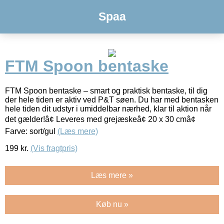
Spaa
FTM Spoon bentaske
FTM Spoon bentaske – smart og praktisk bentaske, til dig
der hele tiden er aktiv ved P&T søen. Du har med bentasken
hele tiden dit udstyr i umiddelbar nærhed, klar til aktion når
det gælder!â¢ Leveres med grejæskeâ¢ 20 x 30 cmâ¢
Farve: sort/gul
(Læs mere)
199
kr.
(Vis fragtpris)
Læs mere »
Køb nu »