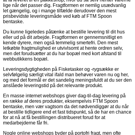
lige når det passer dig. Fragtformen er nemlig usædvanlig
let gængelig, og i mange tilfælde derudover den mest
prisbevidste leveringsmåde ved køb af FTM Spoon
bentaske.
Du kunne ligeledes påtænke at bestille levering til dit hus
eller ud på dit arbejde. Fragtformen er gennemsnitligt en
kende dyrere, men også temmelig smertefri. Den mest
letkøbte fragtmulighed er utvivlsomt at hente ordren selv,
men det forudsætter at du har bopæl med kort afstand til
webbutikkens bopæl.
Leveringsdygtigheden på Fisketasker og -rygsække er
selvfølgelig særligt vital ifald man behøver varen nu og her,
og med det formål er det sandelig meningsfuldt at du ser den
anslåede leveringstid på det relevante produkt.
En masse internet webshops giver dag-til-dag levering på
en række af deres produkter, eksempelvis FTM Spoon
bentaske, men vær vagtsom da det nødvendiggør at du når
at bestille tidligere end et fast tidspunkt, så de har en chance
for at nå at få bestillingen distribueret forud for at
medarbejderne får fri.
Nogle online webshops byder på portofri fragt, men ofte