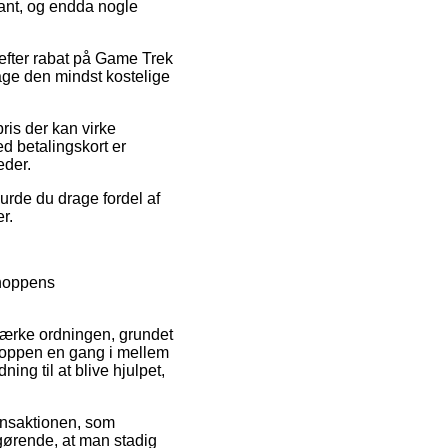
rkant, og endda nogle
 efter rabat på Game Trek
age den mindst kostelige
pris der kan virke
d betalingskort er
eder.
urde du drage fordel af
r.
shoppens
ærke ordningen, grundet
-shoppen en gang i mellem
ng til at blive hjulpet,
ransaktionen, som
fgørende, at man stadig