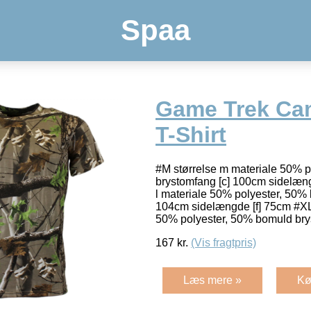
Spaa
Game Trek Ca
T-Shirt
#M størrelse m materiale 50% 
brystomfang [c] 100cm sidelæng
l materiale 50% polyester, 50%
104cm sidelængde [f] 75cm #XL 
50% polyester, 50% bomuld bry
167
kr.
(Vis fragtpris)
Læs mere »
Kø