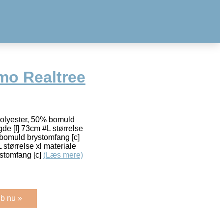
mo Realtree
polyester, 50% bomuld
de [f] 73cm #L størrelse
 bomuld brystomfang [c]
størrelse xl materiale
stomfang [c]
(Læs mere)
b nu »