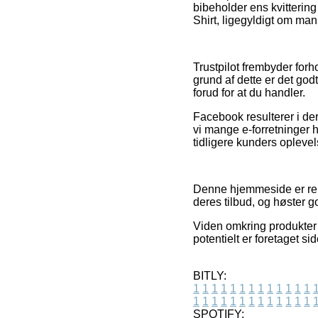
bibeholder ens kvitterin
Shirt, ligegyldigt om man 
Trustpilot frembyder forh
grund af dette er det god
forud for at du handler.
Facebook resulterer i der
vi mange e-forretninger 
tidligere kunders oplevel
Denne hjemmeside er rekl
deres tilbud, og høster g
Viden omkring produkter 
potentielt er foretaget s
BITLY:
1
1
1
1
1
1
1
1
1
1
1
1
1
1
1
1
1
1
1
1
1
1
1
1
1
1
SPOTIFY: