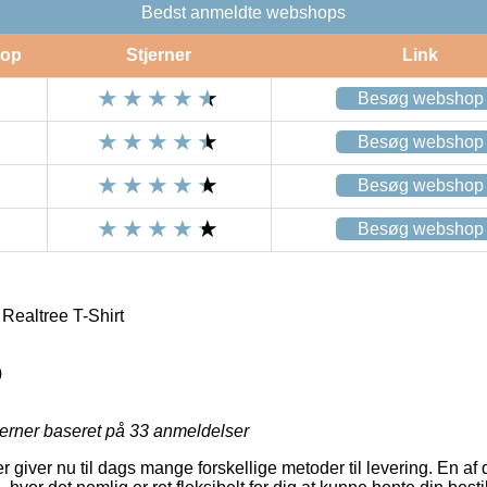
Bedst anmeldte webshops
op
Stjerner
Link
Besøg webshop
Besøg webshop
Besøg webshop
Besøg webshop
ealtree T-Shirt
0
jerner baseret på
33
anmeldelser
r giver nu til dags mange forskellige metoder til levering. En af 