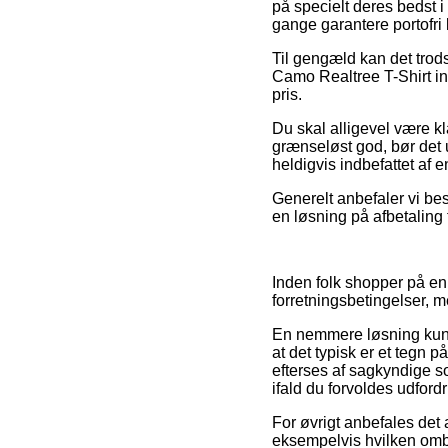
på specielt deres bedst i
gange garantere portofri 
Til gengæld kan det trod
Camo Realtree T-Shirt in
pris.
Du skal alligevel være kla
grænseløst god, bør det u
heldigvis indbefattet af
Generelt anbefaler vi bes
en løsning på afbetaling f
Inden folk shopper på e
forretningsbetingelser, 
En nemmere løsning kunn
at det typisk er et tegn 
efterses af sagkyndige so
ifald du forvoldes udfordr
For øvrigt anbefales det 
eksempelvis hvilken ombyt