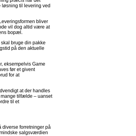
lling præcis når det
løsning til levering ved
 Leveringsformen bliver
e vil dog altid være at
pens bopæl.
g skal bruge din pakke
gstid på den aktuelle
rer, eksempelvis Game
ves før et givent
rud for at
nødvendigt at der handles
 i mange tilfælde – uanset
dre til et
å diverse forretninger på
 formindske salgsværdien