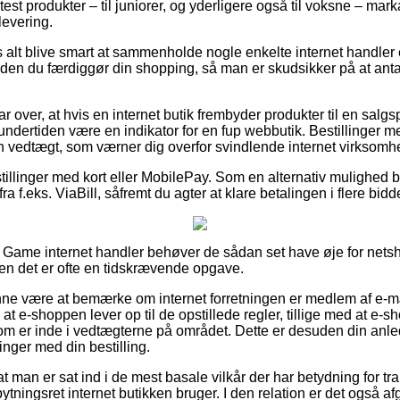
 test produkter – til juniorer, og yderligere også til voksne – ma
levering.
s alt blive smart at sammenholde nogle enkelte internet handler
den du færdiggør din shopping, så man er skudsikker på at ant
r over, at hvis en internet butik frembyder produkter til en salgs
ndertiden være en indikator for en fup webbutik. Bestillinger me
 en vedtægt, som værner dig overfor svindlende internet virksomh
tillinger med kort eller MobilePay. Som en alternativ mulighed b
ra f.eks. ViaBill, såfremt du agter at klare betalingen i flere bidde
n Game internet handler behøver de sådan set have øje for net
men det er ofte en tidskrævende opgave.
e være at bemærke om internet forretningen er medlem af e-m
på at e-shoppen lever op til de opstillede regler, tillige med at e
m er inde i vedtægterne på området. Dette er desuden din anledni
inger med din bestilling.
at man er sat ind i de mest basale vilkår der har betydning for t
ningsret internet butikken bruger. I den relation er det også a