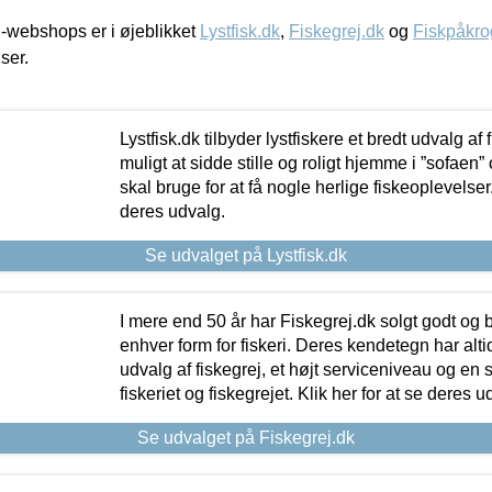
-webshops er i øjeblikket
Lystfisk.dk
,
Fiskegrej.dk
og
Fiskpåkro
iser.
Lystfisk.dk tilbyder lystfiskere et bredt udvalg af
muligt at sidde stille og roligt hjemme i ”sofaen” 
skal bruge for at få nogle herlige fiskeoplevelser.
deres udvalg.
Se udvalget på Lystfisk.dk
I mere end 50 år har Fiskegrej.dk solgt godt og bil
enhver form for fiskeri. Deres kendetegn har al
udvalg af fiskegrej, et højt serviceniveau og en 
fiskeriet og fiskegrejet. Klik her for at se deres u
Se udvalget på Fiskegrej.dk