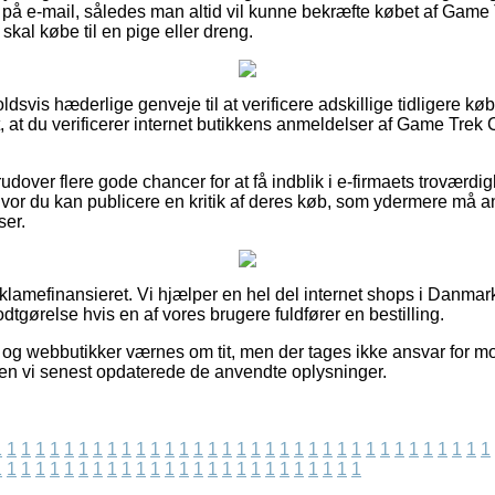
g på e-mail, således man altid vil kunne bekræfte købet af Gam
skal købe til en pige eller dreng.
oldsvis hæderlige genveje til at verificere adskillige tidligere k
t, at du verificerer internet butikkens anmeldelser af Game Trek
udover flere gode chancer for at få indblik i e-firmaets trovær
hvor du kan publicere en kritik af deres køb, som ydermere må an
ser.
amefinansieret. Vi hjælper en hel del internet shops i Danmark
odtgørelse hvis en af vores brugere fuldfører en bestilling.
og webbutikker værnes om tit, men der tages ikke ansvar for mo
iden vi senest opdaterede de anvendte oplysninger.
1
1
1
1
1
1
1
1
1
1
1
1
1
1
1
1
1
1
1
1
1
1
1
1
1
1
1
1
1
1
1
1
1
1
1
1
1
1
1
1
1
1
1
1
1
1
1
1
1
1
1
1
1
1
1
1
1
1
1
1
1