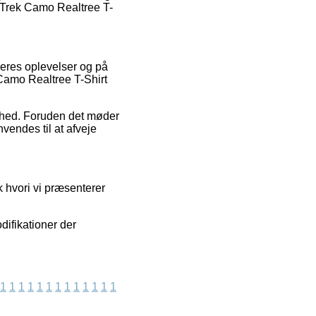
e Trek Camo Realtree T-
øberes oplevelser og på
 Camo Realtree T-Shirt
dighed. Foruden det møder
vendes til at afveje
 hvori vi præsenterer
difikationer der
1
1
1
1
1
1
1
1
1
1
1
1
1