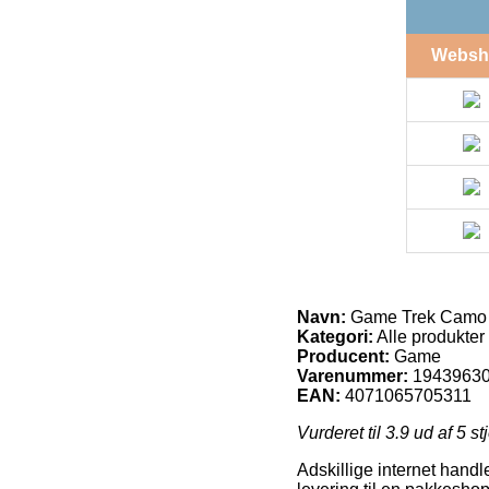
Websh
Navn:
Game Trek Camo R
Kategori:
Alle produkter
Producent:
Game
Varenummer:
1943963
EAN:
4071065705311
Vurderet til
3.9
ud af 5 st
Adskillige internet handle