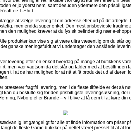
 hvor det nemlig er ret fleksibelt for dig at kunne hente din besti
oden er jo yderst nem, samt desuden ydermere den prisbilligste 
ealtree T-Shirt.
ægge at vælge levering til din adresse eller ud på dit arbejde.
stelig, men endda super enkel. Den mest prisbevidste fragtmetod
 men den mulighed kræver at du fysisk befinder dig nær e-shop
lle produkter kan vise sig at være ultra væsentlig om du står o
er det ganske meningsfuldt at vi undersøger den anslåede leverin
over levering efter en enkelt hverdag på mange af butikkens va
t, men vær vagtsom da det står og falder med at bestillingen la
en til at de har mulighed for at nå at få produktet ud af døren fo
ften.
r præsterer fragtfri levering, men i de fleste tilfælde er det så 
rigt kan du beslutte sig for den prisbilligste leveringsløsning, der
ning, Nyborg eller Brande – vil blive at få dem til at køre din or
usædvanlig let gængeligt for alle at finde information om priser p
r langt de fleste Game butikker på nettet været presset til at at