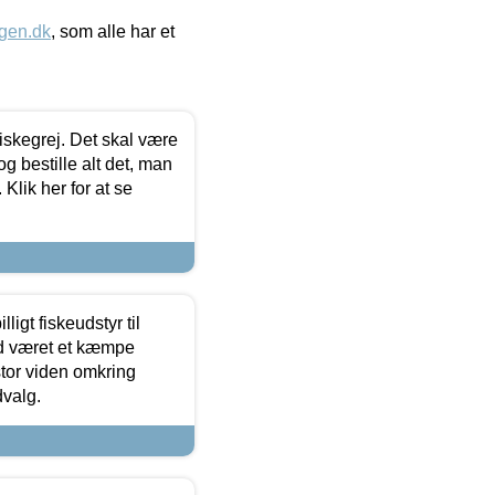
gen.dk
, som alle har et
 fiskegrej. Det skal være
og bestille alt det, man
 Klik her for at se
ligt fiskeudstyr til
tid været et kæmpe
stor viden omkring
dvalg.