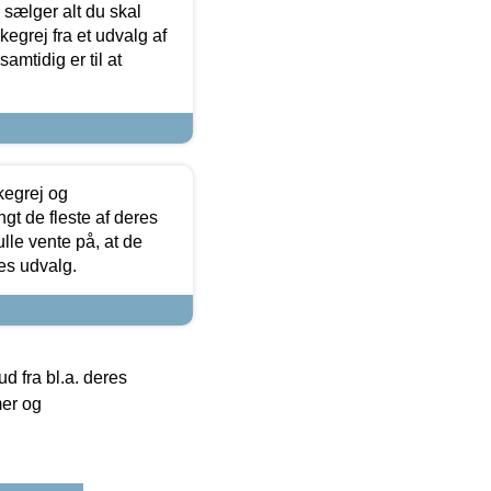
sælger alt du skal
skegrej fra et udvalg af
samtidig er til at
kegrej og
angt de fleste af deres
ulle vente på, at de
res udvalg.
 fra bl.a. deres
mer og