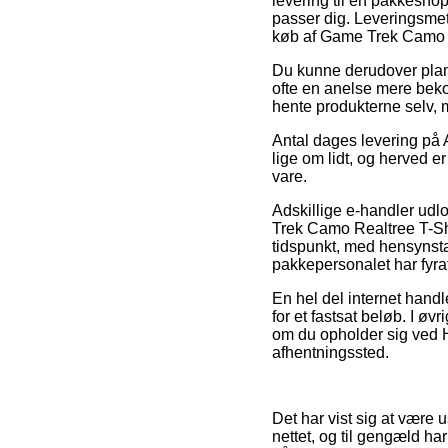
levering til en pakkeshop,
passer dig. Leveringsmet
køb af Game Trek Camo R
Du kunne derudover planl
ofte en anelse mere beko
hente produkterne selv,
Antal dages levering på A
lige om lidt, og herved 
vare.
Adskillige e-handler udl
Trek Camo Realtree T-Shir
tidspunkt, med hensynstag
pakkepersonalet har fyra
En hel del internet handle
for et fastsat beløb. I øv
om du opholder sig ved Her
afhentningssted.
Det har vist sig at være 
nettet, og til gengæld ha