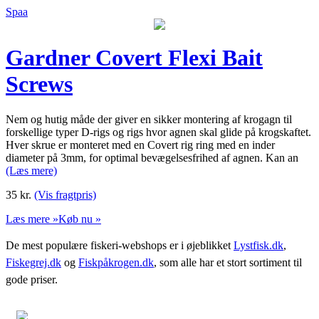
Spaa
Gardner Covert Flexi Bait
Screws
Nem og hutig måde der giver en sikker montering af krogagn til
forskellige typer D-rigs og rigs hvor agnen skal glide på krogskaftet.
Hver skrue er monteret med en Covert rig ring med en inder
diameter på 3mm, for optimal bevægelsesfrihed af agnen. Kan an
(Læs mere)
35
kr.
(Vis fragtpris)
Læs mere »
Køb nu »
De mest populære fiskeri-webshops er i øjeblikket
Lystfisk.dk
,
Fiskegrej.dk
og
Fiskpåkrogen.dk
, som alle har et stort sortiment til
gode priser.