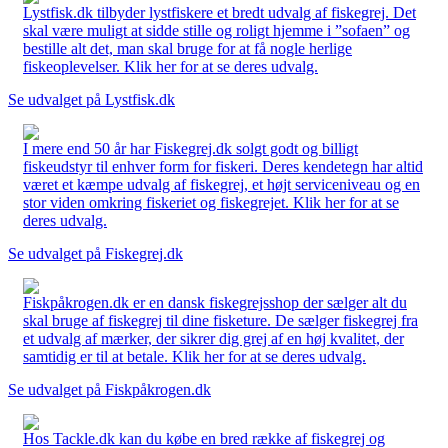
Lystfisk.dk tilbyder lystfiskere et bredt udvalg af fiskegrej. Det
skal være muligt at sidde stille og roligt hjemme i ”sofaen” og
bestille alt det, man skal bruge for at få nogle herlige
fiskeoplevelser. Klik her for at se deres udvalg.
Se udvalget på Lystfisk.dk
I mere end 50 år har Fiskegrej.dk solgt godt og billigt
fiskeudstyr til enhver form for fiskeri. Deres kendetegn har altid
været et kæmpe udvalg af fiskegrej, et højt serviceniveau og en
stor viden omkring fiskeriet og fiskegrejet. Klik her for at se
deres udvalg.
Se udvalget på Fiskegrej.dk
Fiskpåkrogen.dk er en dansk fiskegrejsshop der sælger alt du
skal bruge af fiskegrej til dine fisketure. De sælger fiskegrej fra
et udvalg af mærker, der sikrer dig grej af en høj kvalitet, der
samtidig er til at betale. Klik her for at se deres udvalg.
Se udvalget på Fiskpåkrogen.dk
Hos Tackle.dk kan du købe en bred række af fiskegrej og