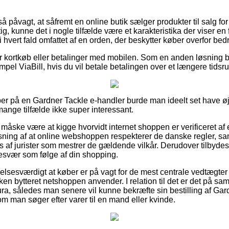
å påvagt, at såfremt en online butik sælger produkter til salg for
g, kunne det i nogle tilfælde være et karakteristika der viser e
 hvert fald omfattet af en orden, der beskytter køber overfor bed
 for kortkøb eller betalinger med mobilen. Som en anden løsning 
empel ViaBill, hvis du vil betale betalingen over et længere tidsr
er på en Gardner Tackle e-handler burde man ideelt set have øj
 mange tilfælde ikke super interessant.
åske være at kigge hvorvidt internet shoppen er verificeret af 
ning af at online webshoppen respekterer de danske regler, sam
f jurister som mestrer de gældende vilkår. Derudover tilbydes 
besvær som følge af din shopping.
elsesværdigt at køber er på vagt for de mest centrale vedtægter
ken bytteret netshoppen anvender. I relation til det er det på s
tura, således man senere vil kunne bekræfte sin bestilling af Ga
om man søger efter varer til en mand eller kvinde.