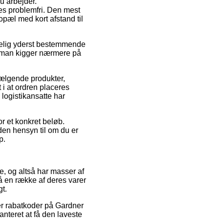
du arbejder.
es problemfri. Den mest
opæl med kort afstand til
lgelig yderst bestemmende
 at man kigger nærmere på
sælgende produkter,
i at ordren placeres
 logistikansatte har
r et konkret beløb.
den hensyn til om du er
p.
re, og altså har masser af
å en række af deres varer
gt.
ter rabatkoder på Gardner
nteret at få den laveste