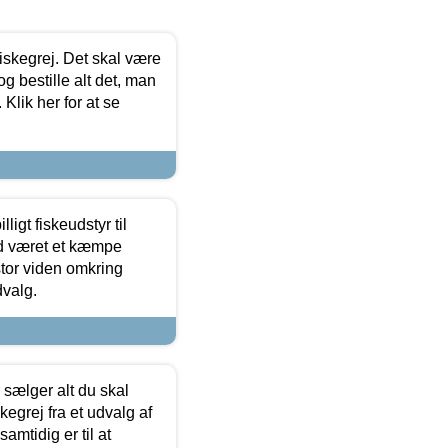
 fiskegrej. Det skal være
og bestille alt det, man
 Klik her for at se
ligt fiskeudstyr til
tid været et kæmpe
stor viden omkring
dvalg.
sælger alt du skal
skegrej fra et udvalg af
samtidig er til at