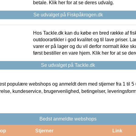
betale. Klik her for at se deres udvalg.
Se udvalget på Fiskpåkrogen.dk
Hos Tackle.dk kan du købe en bred række af fis
outdoorartikler i god kvalitet og til lave priser. L
varer er på lager og du vil derfor normalt ikke sk
først bestiller en vare hjem. Klik her for at se de
Se udvalget på Tackle.dk
t populære webshops og anmeldt dem med stjerner fra 1 til 5 ud
rrelse, kundeservice, brugervenlighed, betingelser, leveringsfor
Bedst anmeldte webshops
op
Stjerner
Link