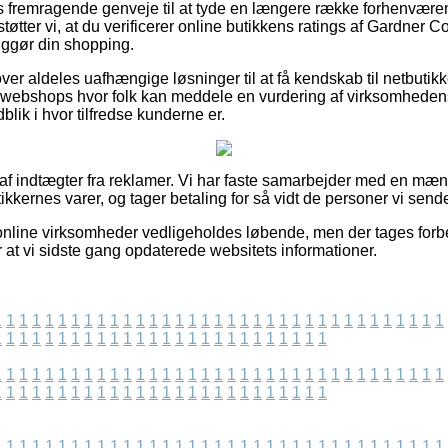
pas fremragende genveje til at tyde en længere række forhenvær
tøtter vi, at du verificerer online butikkens ratings af Gardner 
iggør din shopping.
er aldeles uafhængige løsninger til at få kendskab til netbutik
 webshops hvor folk kan meddele en vurdering af virksomhedens
ndblik i hvor tilfredse kunderne er.
t af indtægter fra reklamer. Vi har faste samarbejder med en mæ
tikkernes varer, og tager betaling for så vidt de personer vi send
online virksomheder vedligeholdes løbende, men der tages forb
er at vi sidste gang opdaterede websitets informationer.
1
1
1
1
1
1
1
1
1
1
1
1
1
1
1
1
1
1
1
1
1
1
1
1
1
1
1
1
1
1
1
1
1
1
1
1
1
1
1
1
1
1
1
1
1
1
1
1
1
1
1
1
1
1
1
1
1
1
1
1
1
1
1
1
1
1
1
1
1
1
1
1
1
1
1
1
1
1
1
1
1
1
1
1
1
1
1
1
1
1
1
1
1
1
1
1
1
1
1
1
1
1
1
1
1
1
1
1
1
1
1
1
1
1
1
1
1
1
1
1
1
1
1
1
1
1
1
1
1
1
1
1
1
1
1
1
1
1
1
1
1
1
1
1
1
1
1
1
1
1
1
1
1
1
1
1
1