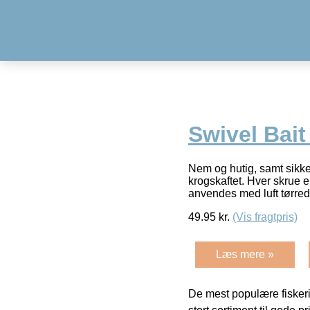
Swivel Bai
Nem og hutig, samt sikker
krogskaftet. Hver skrue 
anvendes med luft tørred
49.95
kr.
(Vis fragtpris)
Læs mere »
De mest populære fiskeri