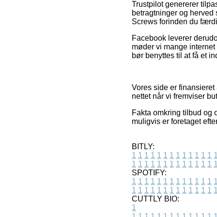
Trustpilot genererer til
betragtninger og herved s
Screws forinden du færd
Facebook leverer derudov
møder vi mange internet
bør benyttes til at få et i
Vores side er finansiere
nettet når vi fremviser bu
Fakta omkring tilbud og 
muligvis er foretaget eft
BITLY:
1
1
1
1
1
1
1
1
1
1
1
1
1
1
1
1
1
1
1
1
1
1
1
1
1
1
SPOTIFY:
1
1
1
1
1
1
1
1
1
1
1
1
1
1
1
1
1
1
1
1
1
1
1
1
1
1
CUTTLY BIO:
1
1
1
1
1
1
1
1
1
1
1
1
1
1