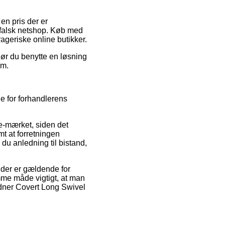
 en pris der er
n falsk netshop. Køb med
rageriske online butikker.
bør du benytte en løsning
um.
e for forhandlerens
e-mærket, siden det
t at forretningen
du anledning til bistand,
 der er gældende for
amme måde vigtigt, at man
rdner Covert Long Swivel