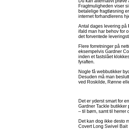
Du kan alternativt prøve a
Fragtmuligheden viser s
betalelige fragtløsning e
internet forhandlerens h
Antal dages levering på 
ifald man har behov for o
det forventede leverings
Flere forretninger på ne
eksempelvis Gardner Cove
inden et fastslået klokkes
fyraften.
Nogle få webbutikker byd
Desuden må man beslutte 
ved Roskilde, Rønne eller
Det er yderst smart for e
Gardner Tackle butikker 
– til børn, samt til herr
Det kan dog ikke desto m
Covert Long Swivel Bait S