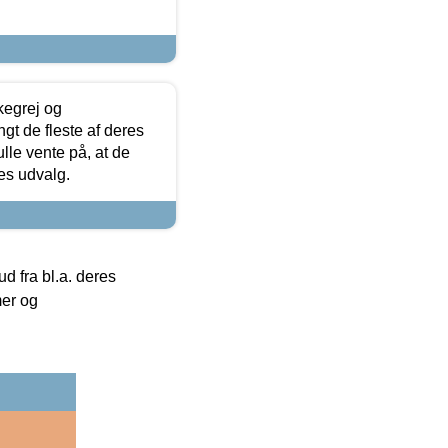
kegrej og
angt de fleste af deres
ulle vente på, at de
res udvalg.
 fra bl.a. deres
mer og