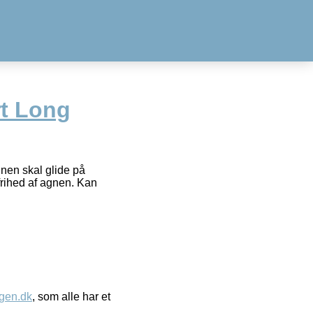
t Long
gnen skal glide på
frihed af agnen. Kan
gen.dk
, som alle har et