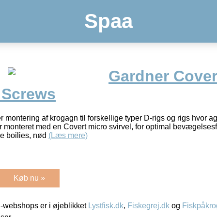
Spaa
Gardner Cover
t Screws
 montering af krogagn til forskellige typer D-rigs og rigs hvor a
er monteret med en Covert micro svirvel, for optimal bevægelses
e boilies, nød
(Læs mere)
Køb nu »
-webshops er i øjeblikket
Lystfisk.dk
,
Fiskegrej.dk
og
Fiskpåkro