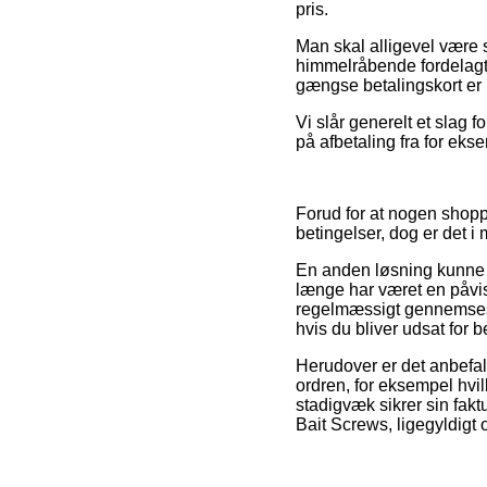
pris.
Man skal alligevel være s
himmelråbende fordelagti
gængse betalingskort er i
Vi slår generelt et slag
på afbetaling fra for eks
Forud for at nogen shopp
betingelser, dog er det i
En anden løsning kunne m
længe har været en påvis
regelmæssigt gennemses a
hvis du bliver udsat for 
Herudover er det anbefal
ordren, for eksempel hvil
stadigvæk sikrer sin fak
Bait Screws, ligegyldigt 