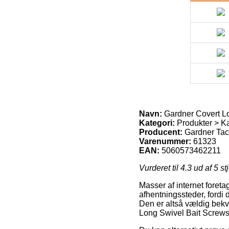
Navn:
Gardner Covert L
Kategori:
Produkter > Ka
Producent:
Gardner Tac
Varenummer:
61323
EAN:
5060573462211
Vurderet til
4.3
ud af 5 st
Masser af internet foreta
afhentningssteder, fordi 
Den er altså vældig bekv
Long Swivel Bait Screws