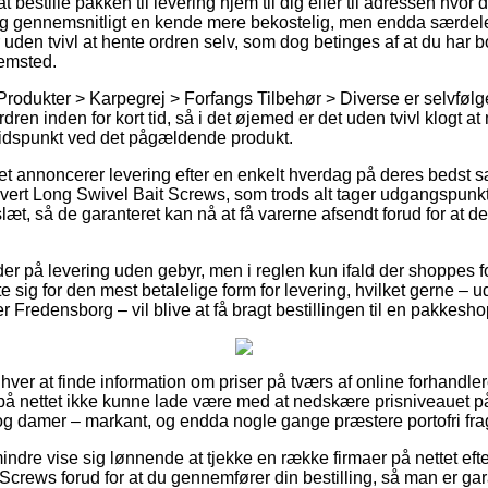
t bestille pakken til levering hjem til dig eller til adressen hvor 
ig gennemsnitligt en kende mere bekostelig, men endda særdel
r uden tvivl at hente ordren selv, som dog betinges af at du har b
jemsted.
Produkter > Karpegrej > Forfangs Tilbehør > Diverse er selvfø
rdren inden for kort tid, så i det øjemed er det uden tvivl klogt
tidspunkt ved det pågældende produkt.
ttet annoncerer levering efter en enkelt hverdag på deres bedst 
rt Long Swivel Bait Screws, som trods alt tager udgangspunkt 
læt, så de garanteret kan nå at få varerne afsendt forud for at de
er på levering uden gebyr, men i reglen kun ifald der shoppes fo
sig for den mest betalelige form for levering, hvilket gerne – u
 Fredensborg – vil blive at få bragt bestillingen til en pakkesho
nhver at finde information om priser på tværs af online forhandle
på nettet ikke kunne lade være med at nedskære prisniveauet p
er og damer – markant, og endda nogle gange præstere portofri fra
indre vise sig lønnende at tjekke en række firmaer på nettet ef
crews forud for at du gennemfører din bestilling, så man er gara