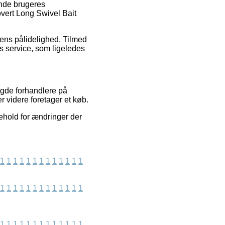
ende brugeres
Covert Long Swivel Bait
kens pålidelighed. Tilmed
 service, som ligeledes
ngde forhandlere på
er videre foretager et køb.
ehold for ændringer der
1
1
1
1
1
1
1
1
1
1
1
1
1
1
1
1
1
1
1
1
1
1
1
1
1
1
1
1
1
1
1
1
1
1
1
1
1
1
1