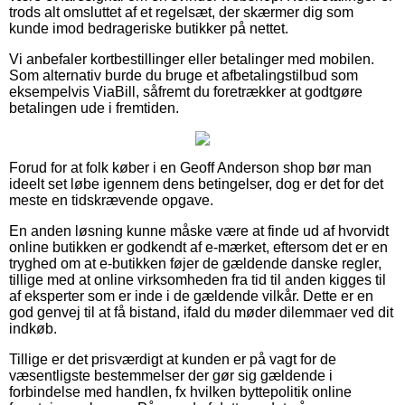
trods alt omsluttet af et regelsæt, der skærmer dig som
kunde imod bedrageriske butikker på nettet.
Vi anbefaler kortbestillinger eller betalinger med mobilen.
Som alternativ burde du bruge et afbetalingstilbud som
eksempelvis ViaBill, såfremt du foretrækker at godtgøre
betalingen ude i fremtiden.
Forud for at folk køber i en Geoff Anderson shop bør man
ideelt set løbe igennem dens betingelser, dog er det for det
meste en tidskrævende opgave.
En anden løsning kunne måske være at finde ud af hvorvidt
online butikken er godkendt af e-mærket, eftersom det er en
tryghed om at e-butikken føjer de gældende danske regler,
tillige med at online virksomheden fra tid til anden kigges til
af eksperter som er inde i de gældende vilkår. Dette er en
god genvej til at få bistand, ifald du møder dilemmaer ved dit
indkøb.
Tillige er det prisværdigt at kunden er på vagt for de
væsentligste bestemmelser der gør sig gældende i
forbindelse med handlen, fx hvilken byttepolitik online