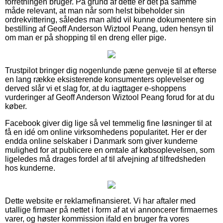
forretningen bruger. På grund af dette er det på samme
måde relevant, at man når som helst bibeholder sin
ordrekvittering, således man altid vil kunne dokumentere sin
bestilling af Geoff Anderson Wiztool Peang, uden hensyn til
om man er på shopping til en dreng eller pige.
Trustpilot bringer dig nogenlunde pæne genveje til at efterse
en lang række eksisterende konsumenters oplevelser og
derved slår vi et slag for, at du iagttager e-shoppens
vurderinger af Geoff Anderson Wiztool Peang forud for at du
køber.
Facebook giver dig lige så vel temmelig fine løsninger til at
få en idé om online virksomhedens popularitet. Her er der
endda online selskaber i Danmark som giver kunderne
mulighed for at publicere en omtale af købsoplevelsen, som
ligeledes må drages fordel af til afvejning af tilfredsheden
hos kunderne.
Dette website er reklamefinansieret. Vi har aftaler med
utallige firmaer på nettet i form af at vi annoncerer firmaernes
varer, og høster kommission ifald en bruger fra vores