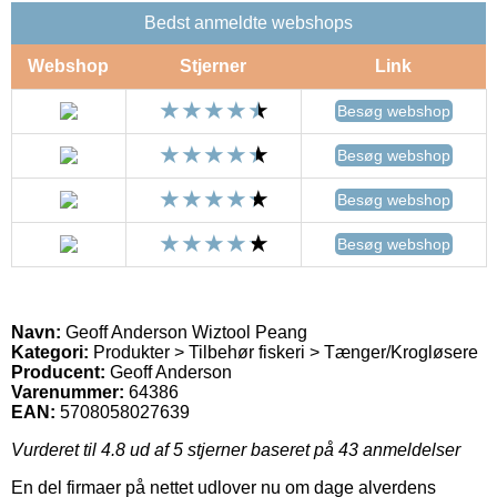
Bedst anmeldte webshops
Webshop
Stjerner
Link
Besøg webshop
Besøg webshop
Besøg webshop
Besøg webshop
Navn:
Geoff Anderson Wiztool Peang
Kategori:
Produkter > Tilbehør fiskeri > Tænger/Krogløsere
Producent:
Geoff Anderson
Varenummer:
64386
EAN:
5708058027639
Vurderet til
4.8
ud af 5 stjerner baseret på
43
anmeldelser
En del firmaer på nettet udlover nu om dage alverdens