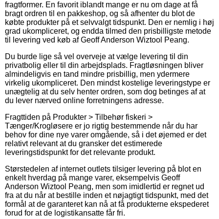
fragtformer. En favorit iblandt mange er nu om dage at få
bragt ordren til en pakkeshop, og så afhenter du blot de
købte produkter på et selvvalgt tidspunkt. Den er nemlig i høj
grad ukompliceret, og endda tilmed den prisbilligste metode
til levering ved køb af Geoff Anderson Wiztool Peang.
Du burde lige så vel overveje at vælge levering til din
privatbolig eller til din arbejdsplads. Fragtløsningen bliver
almindeligvis en tand mindre prisbillig, men ydermere
virkelig ukompliceret. Den mindst kostelige leveringstype er
unægtelig at du selv henter ordren, som dog betinges af at
du lever nærved online forretningens adresse.
Fragttiden på Produkter > Tilbehør fiskeri >
Tænger/Krogløsere er jo rigtig bestemmende når du har
behov for dine nye varer omgående, så i det øjemed er det
relativt relevant at du gransker det estimerede
leveringstidspunkt for det relevante produkt.
Størstedelen af internet outlets tilsiger levering på blot en
enkelt hverdag på mange varer, eksempelvis Geoff
Anderson Wiztool Peang, men som imidlertid er regnet ud
fra at du når at bestille inden et nøjagtigt tidspunkt, med det
formål at de garanteret kan nå at få produkterne ekspederet
forud for at de logistikansatte får fri.