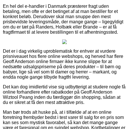
En hel del e-handler i Danmark præsterer fragt uden
betaling, men ofte er det betinget af at man bestiller for et
konkret beløb. Derudover skal man snuppe den mest
prisbevidste leveringsmåde, der mange gange – ligegyldigt
om du er tæt på Randers, Holbæk eller Brande – er at få
fragtfirmaet til at levere bestillingen til et afhentningssted.
Det er i dag virkelig uproblematisk for enhver at vurdere
prisniveauet hos flere online webshops, og herved har flere
Geoff Anderson online firmaer ikke kunne slippe for at
nedsætte udsalgspriserne på deres produkter – til børn og
babyer, lige så vel som til damer og herrer – markant, og
endda nogle gange tilbyde fragtfri levering.
Det kan dog imidlertid vise sig udbytterigt at studere nogle få
online forhandlere efter rabatkoder på Geoff Anderson
Wiztool Peang inden du færdiggør din shopping, sådan at
du er sikret at få den mest attraktive pris.
Man bør trods alt huske på, at i tilfælde af at en online
forretning frembyder bedst i test varer til salg for en pris som
kan ses som mystisk favorabel, så kan det mange gange
være et faresignal om en svindel webshop. Kortbetalinger er