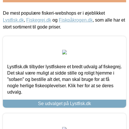
De mest populære fiskeri-webshops er i øjeblikket
Lystfisk.dk
,
Fiskegrej.dk
og
Fiskpåkrogen.dk
, som alle har et
stort sortiment til gode priser.
Lystfisk.dk tilbyder lystfiskere et bredt udvalg af fiskegrej.
Det skal være muligt at sidde stille og roligt hjemme i
”sofaen” og bestille alt det, man skal bruge for at få
nogle herlige fiskeoplevelser. Klik her for at se deres
udvalg.
Se udvalget på Lystfisk.dk