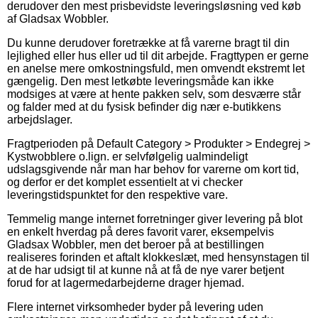
derudover den mest prisbevidste leveringsløsning ved køb
af Gladsax Wobbler.
Du kunne derudover foretrække at få varerne bragt til din
lejlighed eller hus eller ud til dit arbejde. Fragttypen er gerne
en anelse mere omkostningsfuld, men omvendt ekstremt let
gængelig. Den mest letkøbte leveringsmåde kan ikke
modsiges at være at hente pakken selv, som desværre står
og falder med at du fysisk befinder dig nær e-butikkens
arbejdslager.
Fragtperioden på Default Category > Produkter > Endegrej >
Kystwobblere o.lign. er selvfølgelig ualmindeligt
udslagsgivende når man har behov for varerne om kort tid,
og derfor er det komplet essentielt at vi checker
leveringstidspunktet for den respektive vare.
Temmelig mange internet forretninger giver levering på blot
en enkelt hverdag på deres favorit varer, eksempelvis
Gladsax Wobbler, men det beroer på at bestillingen
realiseres forinden et aftalt klokkeslæt, med hensynstagen til
at de har udsigt til at kunne nå at få de nye varer betjent
forud for at lagermedarbejderne drager hjemad.
Flere internet virksomheder byder på levering uden