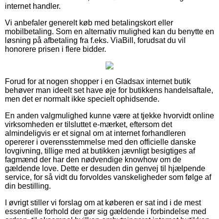
internet handler.
Vi anbefaler generelt køb med betalingskort eller
mobilbetaling. Som en alternativ mulighed kan du benytte en
løsning på afbetaling fra f.eks. ViaBill, forudsat du vil
honorere prisen i flere bidder.
Forud for at nogen shopper i en Gladsax internet butik
behøver man ideelt set have øje for butikkens handelsaftale,
men det er normalt ikke specielt ophidsende.
En anden valgmulighed kunne være at tjekke hvorvidt online
virksomheden er tilsluttet e-mærket, eftersom det
almindeligvis er et signal om at internet forhandleren
opererer i overensstemmelse med den officielle danske
lovgivning, tillige med at butikken jævnligt besigtiges af
fagmænd der har den nødvendige knowhow om de
gældende love. Dette er desuden din genvej til hjælpende
service, for så vidt du forvoldes vanskeligheder som følge af
din bestilling.
I øvrigt stiller vi forslag om at køberen er sat ind i de mest
essentielle forhold der gør sig gældende i forbindelse med