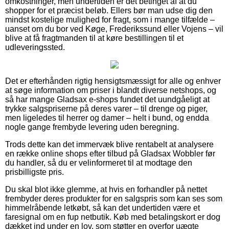
omkostninger, men undertiden er det betinget af at du
shopper for et præcist beløb. Ellers bør man udse dig den
mindst kostelige mulighed for fragt, som i mange tilfælde –
uanset om du bor ved Køge, Frederikssund eller Vojens – vil
blive at få fragtmanden til at køre bestillingen til et
udleveringssted.
Det er efterhånden rigtig hensigtsmæssigt for alle og enhver
at søge information om priser i blandt diverse netshops, og
så har mange Gladsax e-shops fundet det uundgåeligt at
trykke salgspriserne på deres varer – til drenge og piger,
men ligeledes til herrer og damer – helt i bund, og endda
nogle gange frembyde levering uden beregning.
Trods dette kan det immervæk blive rentabelt at analysere
en række online shops efter tilbud på Gladsax Wobbler før
du handler, så du er velinformeret til at modtage den
prisbilligste pris.
Du skal blot ikke glemme, at hvis en forhandler på nettet
frembyder deres produkter for en salgspris som kan ses som
himmelråbende letkøbt, så kan det undertiden være et
faresignal om en fup netbutik. Køb med betalingskort er dog
dækket ind under en lov, som støtter en overfor uægte