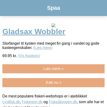
Spaa
Gladsax Wobbler
Storfanger til kysten med meget fin gang i vandet og gode
kasteegenskaber.
(Læs mere)
69.95
kr.
(Vis fragtpris)
Læs mere »
Køb nu »
De mest populære fiskeri-webshops er i øjeblikket
Lystfisk.dk
,
Fiskegrej.dk
og
Fiskpåkrogen.dk
, som alle har et