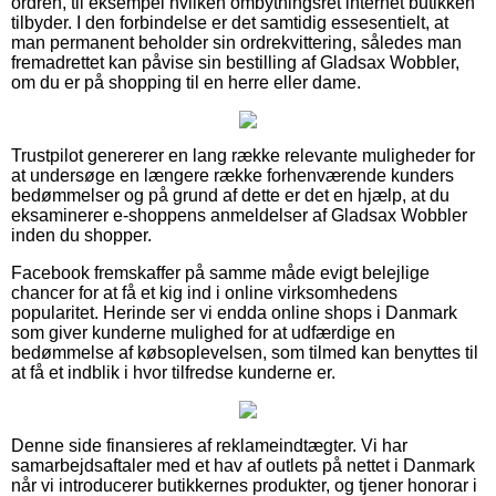
ordren, til eksempel hvilken ombytningsret internet butikken
tilbyder. I den forbindelse er det samtidig essesentielt, at
man permanent beholder sin ordrekvittering, således man
fremadrettet kan påvise sin bestilling af Gladsax Wobbler,
om du er på shopping til en herre eller dame.
Trustpilot genererer en lang række relevante muligheder for
at undersøge en længere række forhenværende kunders
bedømmelser og på grund af dette er det en hjælp, at du
eksaminerer e-shoppens anmeldelser af Gladsax Wobbler
inden du shopper.
Facebook fremskaffer på samme måde evigt belejlige
chancer for at få et kig ind i online virksomhedens
popularitet. Herinde ser vi endda online shops i Danmark
som giver kunderne mulighed for at udfærdige en
bedømmelse af købsoplevelsen, som tilmed kan benyttes til
at få et indblik i hvor tilfredse kunderne er.
Denne side finansieres af reklameindtægter. Vi har
samarbejdsaftaler med et hav af outlets på nettet i Danmark
når vi introducerer butikkernes produkter, og tjener honorar i