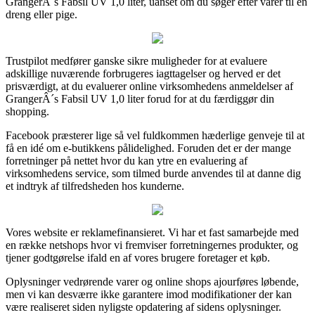
GrangerÂ´s Fabsil UV 1,0 liter, uanset om du søger efter varer til en
dreng eller pige.
Trustpilot medfører ganske sikre muligheder for at evaluere
adskillige nuværende forbrugeres iagttagelser og herved er det
prisværdigt, at du evaluerer online virksomhedens anmeldelser af
GrangerÂ´s Fabsil UV 1,0 liter forud for at du færdiggør din
shopping.
Facebook præsterer lige så vel fuldkommen hæderlige genveje til at
få en idé om e-butikkens pålidelighed. Foruden det er der mange
forretninger på nettet hvor du kan ytre en evaluering af
virksomhedens service, som tilmed burde anvendes til at danne dig
et indtryk af tilfredsheden hos kunderne.
Vores website er reklamefinansieret. Vi har et fast samarbejde med
en række netshops hvor vi fremviser forretningernes produkter, og
tjener godtgørelse ifald en af vores brugere foretager et køb.
Oplysninger vedrørende varer og online shops ajourføres løbende,
men vi kan desværre ikke garantere imod modifikationer der kan
være realiseret siden nyligste opdatering af sidens oplysninger.