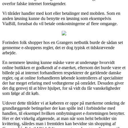
overfor falske internet foretagender.
Vi tilråder handler med kort eller betalinger med mobilen. Som en
anden løsning kunne du benytte en løsning som eksempelvis
ViaBill, forudsat du vil betale omkostningerne af flere omgange.
Forinden folk shopper hos en Grangers netbutik burde de sådan set
gennemse e-shoppens regler, det er dog typisk et tidskrævende
arbejde.
En nemmere løsning kunne måske være at undersøge hvorvidt
online butikken er godkendt af e-mærket, eftersom det burde være et
billede på at internet forhandleren respekterer de gældende danske
regler, og at online forhandleren løbende kontrolleres af specialister
der har meget erfaring med vedtægterne på området. Desuden giver
det dig genvej til at blive hjulpet, for så vidt du får vanskeligheder
som følge af dit køb.
Udover dette tilråder vi at køberen er oppe på mærkerne omkring de
grundlæggende betingelser der kan spille ind i forbindelse med
handlen, til eksempel hvilken ombytningsret e-forretningen benytter.
Her er det virkelig afgørende, at man når som helst beholder sin
kvittering, således man i fremtiden kan bevidne sin shopping af