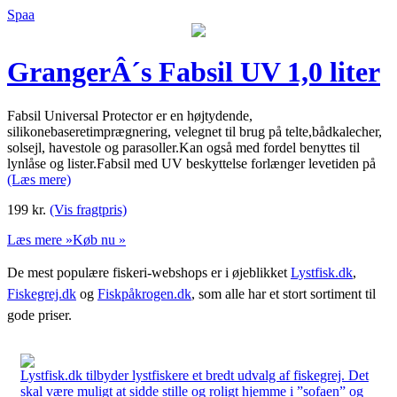
Spaa
GrangerÂ´s Fabsil UV 1,0 liter
Fabsil Universal Protector er en højtydende,
silikonebaseretimprægnering, velegnet til brug på telte,bådkalecher,
solsejl, havestole og parasoller.Kan også med fordel benyttes til
lynlåse og lister.Fabsil med UV beskyttelse forlænger levetiden på
(Læs mere)
199
kr.
(Vis fragtpris)
Læs mere »
Køb nu »
De mest populære fiskeri-webshops er i øjeblikket
Lystfisk.dk
,
Fiskegrej.dk
og
Fiskpåkrogen.dk
, som alle har et stort sortiment til
gode priser.
Lystfisk.dk tilbyder lystfiskere et bredt udvalg af fiskegrej. Det
skal være muligt at sidde stille og roligt hjemme i ”sofaen” og