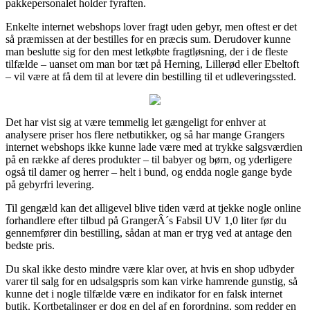
pakkepersonalet holder fyraften.
Enkelte internet webshops lover fragt uden gebyr, men oftest er det
så præmissen at der bestilles for en præcis sum. Derudover kunne
man beslutte sig for den mest letkøbte fragtløsning, der i de fleste
tilfælde – uanset om man bor tæt på Herning, Lillerød eller Ebeltoft
– vil være at få dem til at levere din bestilling til et udleveringssted.
Det har vist sig at være temmelig let gængeligt for enhver at
analysere priser hos flere netbutikker, og så har mange Grangers
internet webshops ikke kunne lade være med at trykke salgsværdien
på en række af deres produkter – til babyer og børn, og yderligere
også til damer og herrer – helt i bund, og endda nogle gange byde
på gebyrfri levering.
Til gengæld kan det alligevel blive tiden værd at tjekke nogle online
forhandlere efter tilbud på GrangerÂ´s Fabsil UV 1,0 liter før du
gennemfører din bestilling, sådan at man er tryg ved at antage den
bedste pris.
Du skal ikke desto mindre være klar over, at hvis en shop udbyder
varer til salg for en udsalgspris som kan virke hamrende gunstig, så
kunne det i nogle tilfælde være en indikator for en falsk internet
butik. Kortbetalinger er dog en del af en forordning, som redder en