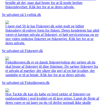
bestille alt det, man skal bruge for at få nogle herlige
fiskeoplevelser. Klik her for at se deres udvalg.
Se udvalget på Lystfisk.dk
I mere end 50 år har Fiskegrej.dk solgt godt og billigt
fiskeudstyr til enhver form for fiskeri. Deres kendetegn har altid
været et kæmpe udvalg af fiskegrej, et højt serviceniveau og en
stor viden omkring fiskeriet og fiskegrejet. Klik her for at se
deres udvalg.
Se udvalget på Fiskegrej.dk
Fiskpåkrogen.dk er en dansk fiskegrejsshop der sælger alt du
skal bruge af fiskegrej til dine fisketure. De sælger fiskegrej fra
et udvalg af mærker, der sikrer dig grej af en høj kvalitet, der
samtidig er til at betale. Klik her for at se deres udvalg.
Se udvalget på Fiskpåkrogen.dk
Hos Tackle.dk kan du købe en bred række af fiskegrej og
outdoorartikler i god kvalitet og til lave priser. Langt de fleste af
deres varer er på lager og du vil derfor normalt ikke skulle