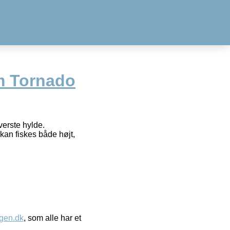
m Tornado
verste hylde.
kan fiskes både højt,
gen.dk
, som alle har et