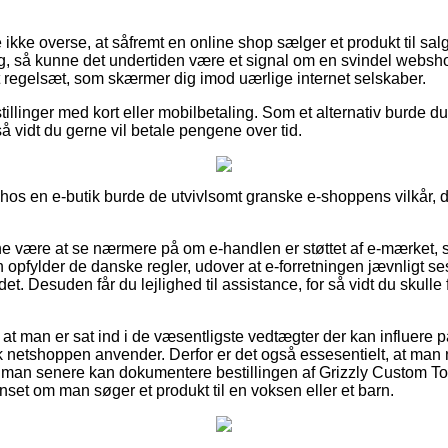
ikke overse, at såfremt en online shop sælger et produkt til salg
g, så kunne det undertiden være et signal om en svindel websh
et regelsæt, som skærmer dig imod uærlige internet selskaber.
illinger med kort eller mobilbetaling. Som et alternativ burde du 
så vidt du gerne vil betale pengene over tid.
 hos en e-butik burde de utvivlsomt granske e-shoppens vilkår, d
 være at se nærmere på om e-handlen er støttet af e-mærket, 
n opfylder de danske regler, udover at e-forretningen jævnligt ses
t. Desuden får du lejlighed til assistance, for så vidt du skull
at man er sat ind i de væsentligste vedtægter der kan influere p
k netshoppen anvender. Derfor er det også essesentielt, at ma
 man senere kan dokumentere bestillingen af Grizzly Custom To
t om man søger et produkt til en voksen eller et barn.