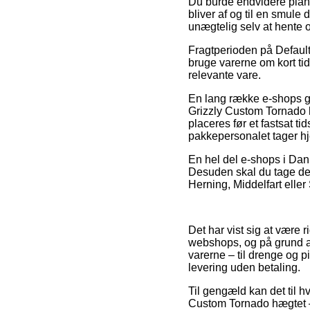
Du burde endvidere planlæ
bliver af og til en smul
unægtelig selv at hente o
Fragtperioden på Default 
bruge varerne om kort tid
relevante vare.
En lang række e-shops gi
Grizzly Custom Tornado 
placeres før et fastsat t
pakkepersonalet tager h
En hel del e-shops i Danm
Desuden skal du tage den
Herning, Middelfart eller 
Det har vist sig at være 
webshops, og på grund af
varerne – til drenge og p
levering uden betaling.
Til gengæld kan det til h
Custom Tornado hægtet –