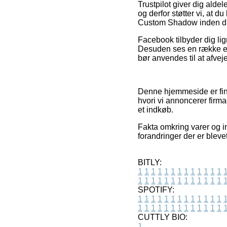
Trustpilot giver dig ald
og derfor støtter vi, at
Custom Shadow inden du 
Facebook tilbyder dig li
Desuden ses en række e-f
bør anvendes til at afvej
Denne hjemmeside er fina
hvori vi annoncerer firma
et indkøb.
Fakta omkring varer og in
forandringer der er bleve
BITLY:
1
1
1
1
1
1
1
1
1
1
1
1
1
1
1
1
1
1
1
1
1
1
1
1
1
1
SPOTIFY:
1
1
1
1
1
1
1
1
1
1
1
1
1
1
1
1
1
1
1
1
1
1
1
1
1
1
CUTTLY BIO:
1