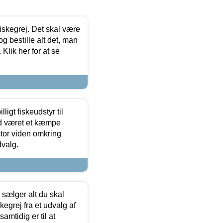
 fiskegrej. Det skal være
og bestille alt det, man
 Klik her for at se
ligt fiskeudstyr til
tid været et kæmpe
stor viden omkring
dvalg.
sælger alt du skal
skegrej fra et udvalg af
samtidig er til at