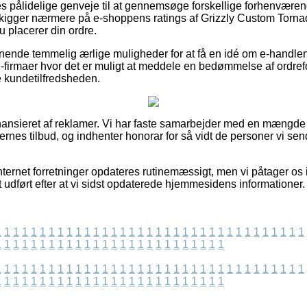
eles pålidelige genveje til at gennemsøge forskellige forhenvær
 du kigger nærmere på e-shoppens ratings af Grizzly Custom Torn
placerer din ordre.
gnende temmelig ærlige muligheder for at få en idé om e-handle
irmaer hvor det er muligt at meddele en bedømmelse af ordrefor
e kundetilfredsheden.
nsieret af reklamer. Vi har faste samarbejder med en mængde i
ernes tilbud, og indhenter honorar for så vidt de personer vi s
ternet forretninger opdateres rutinemæssigt, men vi påtager os i
t udført efter at vi sidst opdaterede hjemmesidens informationer.
1
1
1
1
1
1
1
1
1
1
1
1
1
1
1
1
1
1
1
1
1
1
1
1
1
1
1
1
1
1
1
1
1
1
1
1
1
1
1
1
1
1
1
1
1
1
1
1
1
1
1
1
1
1
1
1
1
1
1
1
1
1
1
1
1
1
1
1
1
1
1
1
1
1
1
1
1
1
1
1
1
1
1
1
1
1
1
1
1
1
1
1
1
1
1
1
1
1
1
1
1
1
1
1
1
1
1
1
1
1
1
1
1
1
1
1
1
1
1
1
1
1