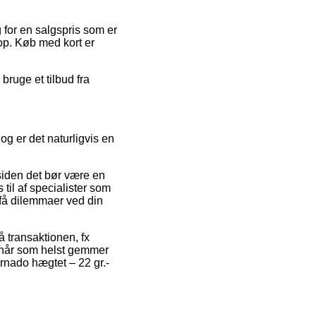
 for en salgspris som er
op. Køb med kort er
bruge et tilbud fra
og er det naturligvis en
siden det bør være en
 til af specialister som
e få dilemmaer ved din
å transaktionen, fx
n når som helst gemmer
rnado hægtet – 22 gr.-