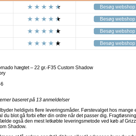
Besøg webshop
Besøg webshop
Besøg webshop
Besøg webshop
ornado hægtet – 22 gr.-F35 Custom Shadow
ory
46
jerner baseret på
13
anmeldelser
lbyder heldigvis flere leveringsmåder. Førstevalget hos mange
du blot gå forbi efter din ordre når det passer dig. Fragtløsnin
ilfælde også den mest letkøbte leveringsmetode ved køb af Gri
stom Shadow.