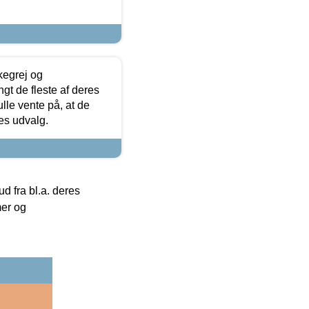
kegrej og
angt de fleste af deres
ulle vente på, at de
res udvalg.
 fra bl.a. deres
mer og