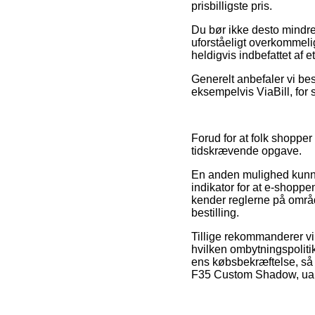
prisbilligste pris.
Du bør ikke desto mindre 
uforståeligt overkommeli
heldigvis indbefattet af 
Generelt anbefaler vi best
eksempelvis ViaBill, for 
Forud for at folk shopper
tidskrævende opgave.
En anden mulighed kunne
indikator for at e-shoppe
kender reglerne på område
bestilling.
Tillige rekommanderer vi 
hvilken ombytningspoliti
ens købsbekræftelse, så
F35 Custom Shadow, uanse