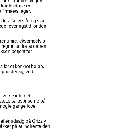
bejder. Fragtløsningen
 fragtmetode er
 firmaets lager.
de af at vi står og skal
ede leveringstid for den
varenumre, eksempelvis
egnet ud fra at ordren
akken betjent før
s for et konkret beløb.
opholder sig ved
diverse internet
sætte salgspriserne på
a nogle gange love
 efter udsalg på Grizzly
ikker på at indhente den