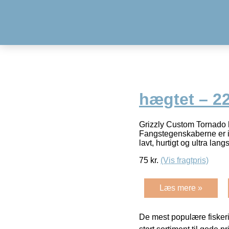
hægtet – 2
Grizzly Custom Tornado h
Fangstegenskaberne er in
lavt, hurtigt og ultra lan
75
kr.
(Vis fragtpris)
Læs mere »
De mest populære fiskeri