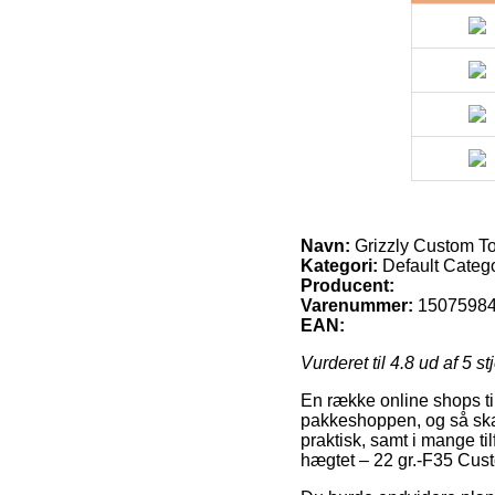
Navn:
Grizzly Custom T
Kategori:
Default Categ
Producent:
Varenummer:
1507598
EAN:
Vurderet til
4.8
ud af 5 st
En række online shops ti
pakkeshoppen, og så skal 
praktisk, samt i mange t
hægtet – 22 gr.-F35 Cu