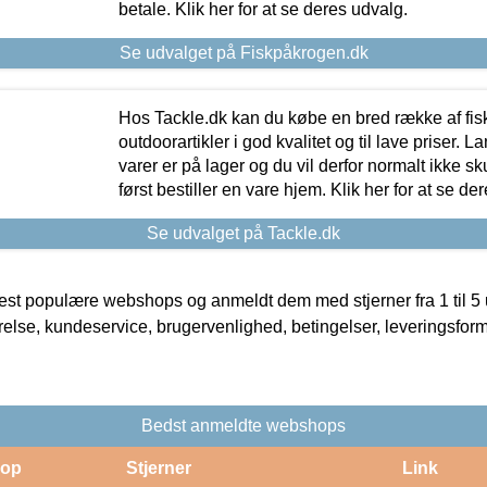
betale. Klik her for at se deres udvalg.
Se udvalget på Fiskpåkrogen.dk
Hos Tackle.dk kan du købe en bred række af fis
outdoorartikler i god kvalitet og til lave priser. L
varer er på lager og du vil derfor normalt ikke sk
først bestiller en vare hjem. Klik her for at se de
Se udvalget på Tackle.dk
t populære webshops og anmeldt dem med stjerner fra 1 til 5 ud
rrelse, kundeservice, brugervenlighed, betingelser, leveringsfor
Bedst anmeldte webshops
op
Stjerner
Link