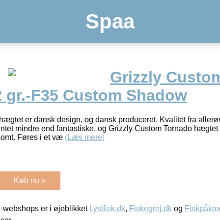
Spaa
Grizzly Custo
2 gr.-F35 Custom Shadow
ægtet er dansk design, og dansk produceret. Kvalitet fra allerø
tet mindre end fantastiske, og Grizzly Custom Tornado hægtet 
gsomt. Føres i et væ
(Læs mere)
Køb nu »
-webshops er i øjeblikket
Lystfisk.dk
,
Fiskegrej.dk
og
Fiskpåkro