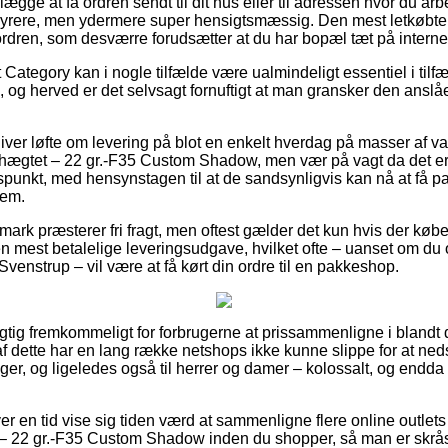
gge at få ordren sendt til dit hus eller til adressen hvor du ar
e dyrere, men ydermere super hensigtsmæssig. Den mest letkøbte
rdren, som desværre forudsætter at du har bopæl tæt på internet
Category kan i nogle tilfælde være ualmindeligt essentiel i tilfæl
, og herved er det selvsagt fornuftigt at man gransker den anslå
ver løfte om levering på blot en enkelt hverdag på masser af 
hægtet – 22 gr.-F35 Custom Shadow, men vær på vagt da det er r
idspunkt, med hensynstagen til at de sandsynligvis kan nå at få p
jem.
ark præsterer fri fragt, men oftest gælder det kun hvis der købe
 mest betalelige leveringsudgave, hvilket ofte – uanset om du 
Svenstrup – vil være at få kørt din ordre til en pakkeshop.
rigtig fremkommeligt for forbrugerne at prissammenligne i blandt 
 dette har en lang række netshops ikke kunne slippe for at ned
iger, og ligeledes også til herrer og damer – kolossalt, og endd
ver en tid vise sig tiden værd at sammenligne flere online outlets
 22 gr.-F35 Custom Shadow inden du shopper, så man er skrås