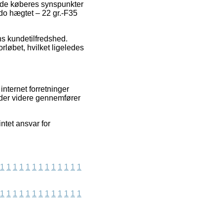
ende køberes synspunkter
ado hægtet – 22 gr.-F35
ns kundetilfredshed.
løbet, hvilket ligeledes
nternet forretninger
ender videre gennemfører
ntet ansvar for
1
1
1
1
1
1
1
1
1
1
1
1
1
1
1
1
1
1
1
1
1
1
1
1
1
1