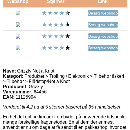
Webshop
Stjerner
Link
Besøg webshop
Besøg webshop
Besøg webshop
Besøg webshop
Navn:
Grizzly Not a Knot
Kategori:
Produkter > Trolling / Elektronik > Tilbehør fiskeri
> Tilbehør > Flådstop/Not a Knot
Producent:
Grizzly
Varenummer:
64456
EAN:
11125994
Vurderet til
4.2
ud af 5 stjerner baseret på
35
anmeldelser
En hel del online firmaer frembyder på nuværende tidspunkt
mange forskellige fragtmetoder. En af dem der er mest
anvendt er nu om dage at få sendt til en pakkeshop, hvor det