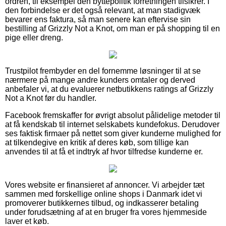
ordren, til eksempel den byttepolitik forretningen tilsikrer. I
den forbindelse er det også relevant, at man stadigvæk
bevarer ens faktura, så man senere kan eftervise sin
bestilling af Grizzly Not a Knot, om man er på shopping til en
pige eller dreng.
Trustpilot frembyder en del fornemme løsninger til at se
nærmere på mange andre kunders omtaler og derved
anbefaler vi, at du evaluerer netbutikkens ratings af Grizzly
Not a Knot før du handler.
Facebook fremskaffer for øvrigt absolut pålidelige metoder til
at få kendskab til internet selskabets kundefokus. Derudover
ses faktisk firmaer på nettet som giver kunderne mulighed for
at tilkendegive en kritik af deres køb, som tillige kan
anvendes til at få et indtryk af hvor tilfredse kunderne er.
Vores website er finansieret af annoncer. Vi arbejder tæt
sammen med forskellige online shops i Danmark idet vi
promoverer butikkernes tilbud, og indkasserer betaling
under forudsætning af at en bruger fra vores hjemmeside
laver et køb.