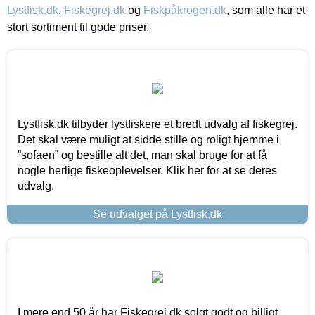
Lystfisk.dk
,
Fiskegrej.dk
og
Fiskpåkrogen.dk
, som alle har et
stort sortiment til gode priser.
Lystfisk.dk tilbyder lystfiskere et bredt udvalg af fiskegrej.
Det skal være muligt at sidde stille og roligt hjemme i
”sofaen” og bestille alt det, man skal bruge for at få
nogle herlige fiskeoplevelser. Klik her for at se deres
udvalg.
Se udvalget på Lystfisk.dk
I mere end 50 år har Fiskegrej.dk solgt godt og billigt