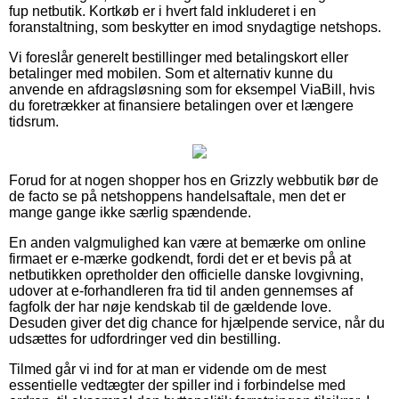
fup netbutik. Kortkøb er i hvert fald inkluderet i en
foranstaltning, som beskytter en imod snydagtige netshops.
Vi foreslår generelt bestillinger med betalingskort eller
betalinger med mobilen. Som et alternativ kunne du
anvende en afdragsløsning som for eksempel ViaBill, hvis
du foretrækker at finansiere betalingen over et længere
tidsrum.
Forud for at nogen shopper hos en Grizzly webbutik bør de
de facto se på netshoppens handelsaftale, men det er
mange gange ikke særlig spændende.
En anden valgmulighed kan være at bemærke om online
firmaet er e-mærke godkendt, fordi det er et bevis på at
netbutikken opretholder den officielle danske lovgivning,
udover at e-forhandleren fra tid til anden gennemses af
fagfolk der har nøje kendskab til de gældende love.
Desuden giver det dig chance for hjælpende service, når du
udsættes for udfordringer ved din bestilling.
Tilmed går vi ind for at man er vidende om de mest
essentielle vedtægter der spiller ind i forbindelse med