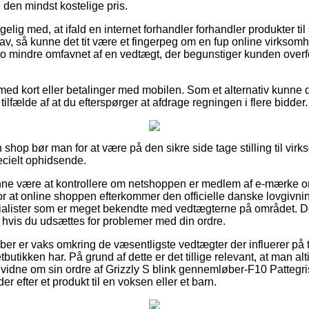
 den mindst kostelige pris.
lig med, at ifald en internet forhandler forhandler produkter til
sk lav, så kunne det tit være et fingerpeg om en fup online virk
sto mindre omfavnet af en vedtægt, der begunstiger kunden overfo
 med kort eller betalinger med mobilen. Som et alternativ kunne
 tilfælde af at du efterspørger at afdrage regningen i flere bidder.
 shop bør man for at være på den sikre side tage stilling til vi
ecielt ophidsende.
e være at kontrollere om netshoppen er medlem af e-mærke or
r at online shoppen efterkommer den officielle danske lovgivnin
ecialister som er meget bekendte med vedtægterne på området. D
et, hvis du udsættes for problemer med din ordre.
 køber er vaks omkring de væsentligste vedtægter der influerer på 
butikken har. På grund af dette er det tillige relevant, at man al
vidne om sin ordre af Grizzly S blink gennemløber-F10 Pattegr
r efter et produkt til en voksen eller et barn.