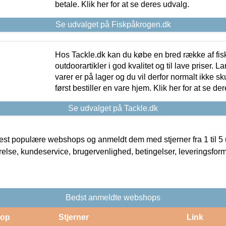
betale. Klik her for at se deres udvalg.
Se udvalget på Fiskpåkrogen.dk
Hos Tackle.dk kan du købe en bred række af fis
outdoorartikler i god kvalitet og til lave priser. L
varer er på lager og du vil derfor normalt ikke sk
først bestiller en vare hjem. Klik her for at se de
Se udvalget på Tackle.dk
t populære webshops og anmeldt dem med stjerner fra 1 til 5 ud
rrelse, kundeservice, brugervenlighed, betingelser, leveringsfor
Bedst anmeldte webshops
op
Stjerner
Link