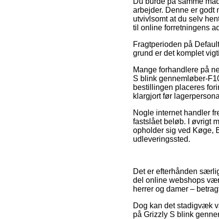
Du burde på samme måde a
arbejder. Denne er godt n
utvivlsomt at du selv hen
til online forretningens a
Fragtperioden på Default
grund er det komplet vig
Mange forhandlere på ne
S blink gennemløber-F10
bestillingen placeres fori
klargjort før lagerperson
Nogle internet handler f
fastslået beløb. I øvrig
opholder sig ved Køge, Bir
udleveringssted.
Det er efterhånden særligt
del online webshops været
herrer og damer – betragt
Dog kan det stadigvæk væ
på Grizzly S blink genne