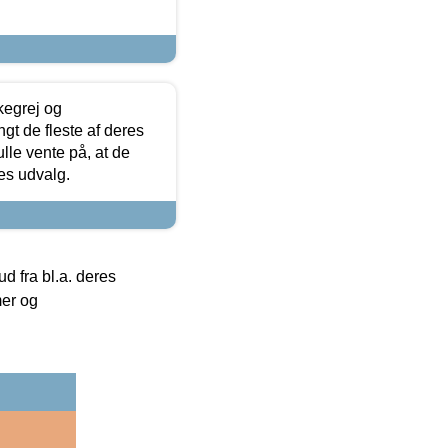
kegrej og
angt de fleste af deres
ulle vente på, at de
res udvalg.
 fra bl.a. deres
mer og