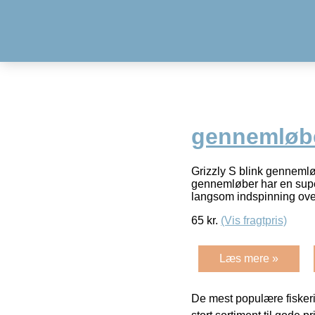
gennemløbe
Grizzly S blink gennemløb
gennemløber har en supe
langsom indspinning ov
65
kr.
(Vis fragtpris)
Læs mere »
De mest populære fiskeri