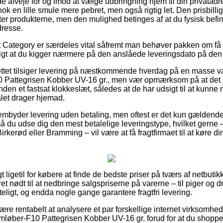
fveje for og imod at vælge udbringning hjem til din privatadres
ok en lille smule mere pebret, men også rigtig let. Den prisbilli
ter produkterne, men den mulighed betinges af at du fysisk befi
dresse.
 Category er særdeles vital såfremt man behøver pakken om få 
tigt at du kigger nærmere på den anslåede leveringsdato på den 
ttet tilsiger levering på næstkommende hverdag på en masse va
 Pattegrisen Kobber UV-16 gr., men vær opmærksom på at det 
nden et fastsat klokkeslæt, således at de har udsigt til at kunne n
alet drager hjemad.
rembyder levering uden betaling, men oftest er det kun gældende 
t må du udse dig den mest betalelige leveringstype, hvilket gern
kerød eller Bramming – vil være at få fragtfirmaet til at køre din 
 ligetil for købere at finde de bedste priser på tværs af netbutikk
 nødt til at nedbringe salgspriserne på varerne – til piger og dr
eligt, og endda nogle gange garantere fragtfri levering.
re rentabelt at analysere et par forskellige internet virksomhed
mløber-F10 Pattegrisen Kobber UV-16 gr. forud for at du shopper