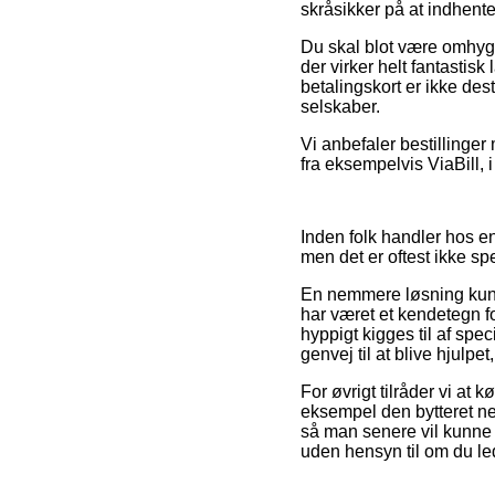
skråsikker på at indhente
Du skal blot være omhygge
der virker helt fantasti
betalingskort er ikke de
selskaber.
Vi anbefaler bestillinger
fra eksempelvis ViaBill, i
Inden folk handler hos en
men det er oftest ikke sp
En nemmere løsning kunn
har været et kendetegn fo
hyppigt kigges til af sp
genvej til at blive hjulp
For øvrigt tilråder vi at
eksempel den bytteret net
så man senere vil kunne 
uden hensyn til om du lede