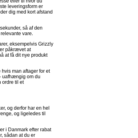
se eller til hvor du
gste leveringsform er
nder dig med kort afstand
sekunder, så af den
relevante vare.
rer, eksempelvis Grizzly
er påkrævet at
å at få dit nye produkt
hvis man aftager for et
e – uafhængig om du
ordre til et
er, og derfor har en hel
enge, og ligeledes til
er i Danmark efter rabat
, sådan at du er