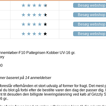
Besøg webshop
Besøg webshop
Besøg webshop
Besøg webshop
ennemløber-F10 Pattegrisen Kobber UV-16 gr.
ory
80
rner baseret på
14
anmeldelser
oreslår efterhånden et stort udvalg af former for fragt. Det mest 
du blot gå forbi efter de bestilte varer den dag der passer dig.
 tit desuden den billigste leveringsløsning ved køb af Grizzly
 gr..