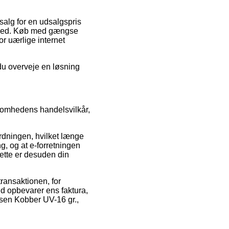
 salg for en udsalgspris
somhed. Køb med gængse
r uærlige internet
 du overveje en løsning
rksomhedens handelsvilkår,
dningen, hvilket længe
g, og at e-forretningen
ette er desuden din
transaktionen, for
tid opbevarer ens faktura,
isen Kobber UV-16 gr.,