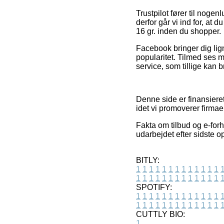
Trustpilot fører til nog
derfor går vi ind for, at
16 gr. inden du shopper.
Facebook bringer dig lig
popularitet. Tilmed ses 
service, som tillige kan br
Denne side er finansiere
idet vi promoverer firma
Fakta om tilbud og e-for
udarbejdet efter sidste o
BITLY:
1
1
1
1
1
1
1
1
1
1
1
1
1
1
1
1
1
1
1
1
1
1
1
1
1
1
SPOTIFY:
1
1
1
1
1
1
1
1
1
1
1
1
1
1
1
1
1
1
1
1
1
1
1
1
1
1
CUTTLY BIO:
1