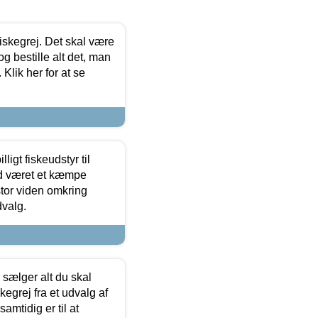
 fiskegrej. Det skal være
og bestille alt det, man
 Klik her for at se
ligt fiskeudstyr til
tid været et kæmpe
stor viden omkring
dvalg.
sælger alt du skal
skegrej fra et udvalg af
samtidig er til at