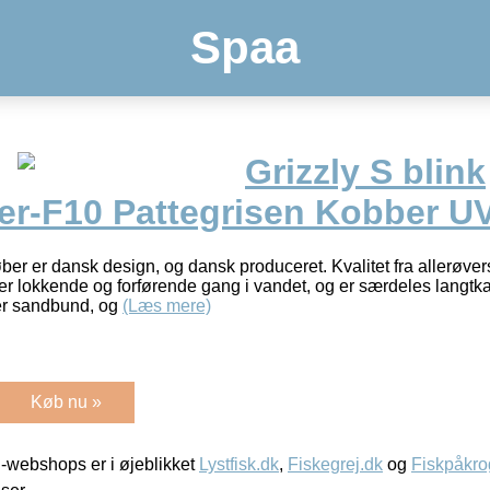
Spaa
Grizzly S blink
r-F10 Pattegrisen Kobber UV
er er dansk design, og dansk produceret. Kvalitet fra allerøvers
r lokkende og forførende gang i vandet, og er særdeles langt
er sandbund, og
(Læs mere)
Køb nu »
-webshops er i øjeblikket
Lystfisk.dk
,
Fiskegrej.dk
og
Fiskpåkro