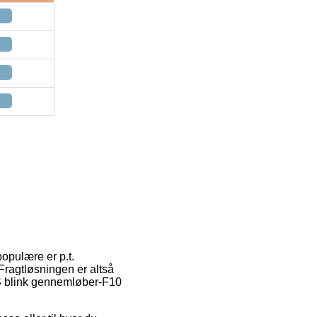
populære er p.t.
 Fragtløsningen er altså
 S blink gennemløber-F10