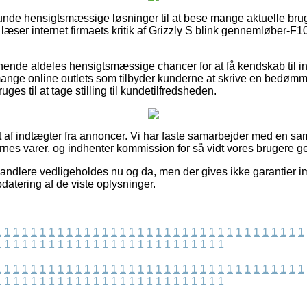
enlunde hensigtsmæssige løsninger til at bese mange aktuelle br
 du læser internet firmaets kritik af Grizzly S blink gennemløber-
nende aldeles hensigtsmæssige chancer for at få kendskab til 
mange online outlets som tilbyder kunderne at skrive en bedøm
uges til at tage stilling til kundetilfredsheden.
t af indtægter fra annoncer. Vi har faste samarbejder med en sam
ernes varer, og indhenter kommission for så vidt vores brugere 
handlere vedligeholdes nu og da, men der gives ikke garantier 
pdatering af de viste oplysninger.
1
1
1
1
1
1
1
1
1
1
1
1
1
1
1
1
1
1
1
1
1
1
1
1
1
1
1
1
1
1
1
1
1
1
1
1
1
1
1
1
1
1
1
1
1
1
1
1
1
1
1
1
1
1
1
1
1
1
1
1
1
1
1
1
1
1
1
1
1
1
1
1
1
1
1
1
1
1
1
1
1
1
1
1
1
1
1
1
1
1
1
1
1
1
1
1
1
1
1
1
1
1
1
1
1
1
1
1
1
1
1
1
1
1
1
1
1
1
1
1
1
1