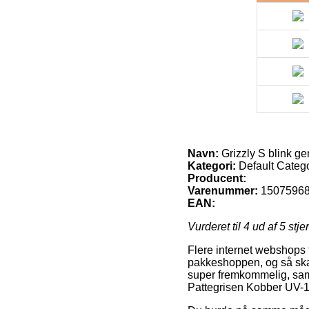
Navn:
Grizzly S blink g
Kategori:
Default Categ
Producent:
Varenummer:
1507596
EAN:
Vurderet til
4
ud af 5 stje
Flere internet webshops f
pakkeshoppen, og så skal 
super fremkommelig, samt
Pattegrisen Kobber UV-16