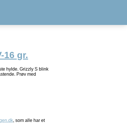
-16 gr.
te hylde. Grizzly S blink
kastende. Prøv med
gen.dk
, som alle har et