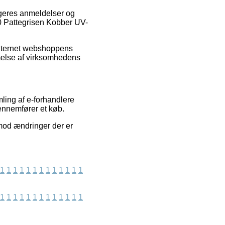
ugeres anmeldelser og
F10 Pattegrisen Kobber UV-
internet webshoppens
melse af virksomhedens
ling af e-forhandlere
gennemfører et køb.
imod ændringer der er
1
1
1
1
1
1
1
1
1
1
1
1
1
1
1
1
1
1
1
1
1
1
1
1
1
1