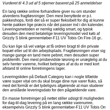
Vurderet til
4.3
ud af 5 stjerner baseret på
25
anmeldelser
En lang række online forhandlere giver nu om stunder
alverdens fragtløsninger. Den mest benyttede er p.t.
pakkeshops, fordi det så er super fleksibelt for dig at kunne
hente pakken lige præcis når det passer ind i din kalender.
Leveringsmetoden er nemlig vældig smart, og typisk
desuden den mest betalelige leveringsmodel ved køb af
Grizzly S blink gennemløber-F11 UV Tobis On Fire-16 gr..
Du kan lige så vel vælge at få ordren bragt til din private
bopæl eller ud til din arbejdsplads. Fragtløsningen viser sig
mange gange en tand mere pebret, men desuden super
problemfri. Den mest prisbevidste løsning er unægtelig at du
selv henter varerne, hvilket betinges af at du er med kort
afstand til online forretningens lager.
Leveringstiden på Default Category kan i nogle tilfælde
være super vital om du skal bruge dine nye varer fluks, så
med det formål er det tydeligvis afgørende at man studerer
den anslåede leveringsdato for den pågældende vare.
En masse forretninger på nettet stiller udsigt til muligheden
for dag-til-dag levering på en lang række varenumre,
eksempelvis Grizzly S blink gennemløber-F11 UV Tobis On