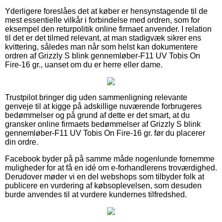
Yderligere foreslåes det at køber er hensynstagende til de
mest essentielle vilkår i forbindelse med ordren, som for
eksempel den returpolitik online firmaet anvender. I relation
til det er det tilmed relevant, at man stadigvæk sikrer ens
kvittering, således man når som helst kan dokumentere
ordren af Grizzly S blink gennemløber-F11 UV Tobis On
Fire-16 gr., uanset om du er herre eller dame.
Trustpilot bringer dig uden sammenligning relevante
genveje til at kigge på adskillige nuværende forbrugeres
bedømmelser og på grund af dette er det smart, at du
gransker online firmaets bedømmelser af Grizzly S blink
gennemløber-F11 UV Tobis On Fire-16 gr. før du placerer
din ordre.
Facebook byder på på samme måde nogenlunde fornemme
muligheder for at få en idé om e-forhandlerens troværdighed.
Derudover møder vi en del webshops som tilbyder folk at
publicere en vurdering af købsoplevelsen, som desuden
burde anvendes til at vurdere kundernes tilfredshed.