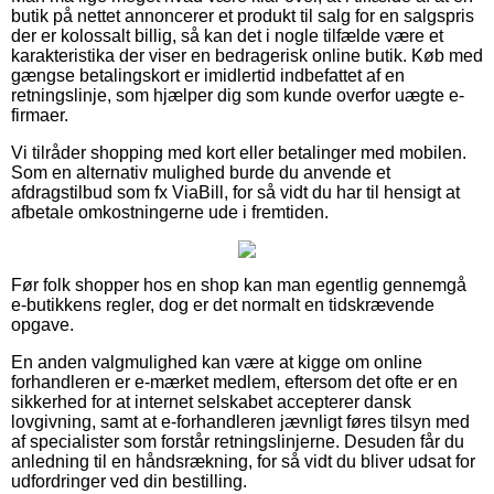
butik på nettet annoncerer et produkt til salg for en salgspris
der er kolossalt billig, så kan det i nogle tilfælde være et
karakteristika der viser en bedragerisk online butik. Køb med
gængse betalingskort er imidlertid indbefattet af en
retningslinje, som hjælper dig som kunde overfor uægte e-
firmaer.
Vi tilråder shopping med kort eller betalinger med mobilen.
Som en alternativ mulighed burde du anvende et
afdragstilbud som fx ViaBill, for så vidt du har til hensigt at
afbetale omkostningerne ude i fremtiden.
Før folk shopper hos en shop kan man egentlig gennemgå
e-butikkens regler, dog er det normalt en tidskrævende
opgave.
En anden valgmulighed kan være at kigge om online
forhandleren er e-mærket medlem, eftersom det ofte er en
sikkerhed for at internet selskabet accepterer dansk
lovgivning, samt at e-forhandleren jævnligt føres tilsyn med
af specialister som forstår retningslinjerne. Desuden får du
anledning til en håndsrækning, for så vidt du bliver udsat for
udfordringer ved din bestilling.