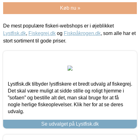
Køb nu »
De mest populære fiskeri-webshops er i øjeblikket
Lystfisk.dk
,
Fiskegrej.dk
og
Fiskpåkrogen.dk
, som alle har et
stort sortiment til gode priser.
Lystfisk.dk tilbyder lystfiskere et bredt udvalg af fiskegrej.
Det skal være muligt at sidde stille og roligt hjemme i
”sofaen” og bestille alt det, man skal bruge for at få
nogle herlige fiskeoplevelser. Klik her for at se deres
udvalg.
Se udvalget på Lystfisk.dk