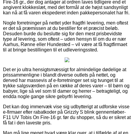
Fire-16 gr., der dog antager at ordren laves tidligere end et
angivent klokkeslæt, med det formål at de højst sandsynligt
kan nå at få varen ekspederet inden pakkepersonalet har fri.
Nogle forretninger på nettet yder fragtfri levering, men oftest
er det så præmissen at du bestiller for et præcist beløb.
Desuden burde du beslutte sig for den mest prisbevidste
type af levering, som oftest – uden hensyn til om du er nær
Aarhus, Rønne eller Hundested – vil være at få fragtfirmaet
til at bringe bestillingen til et udleveringssted.
Det er jo ultra hensigtsmæssigt for almindelige dødelige at
prissammenligne i blandt diverse outlets på nettet, og
derved har massevis af e-forretninger set sig tvunget til at
trykke salgsværdien på en række af deres varer – til børn og
babyer, lige så vel som til damer og herrer – betragteligt, og
endda nogle gange sikre gebyrfri levering.
Det kan dog immervæk vise sig udbytterigt at udforske visse
e-firmaer efter rabatkoder på Grizzly S blink gennemløber-
F11 UV Tobis On Fire-16 gr. før du shopper, så du er sikret at
få fat i den laveste pris.
Man må lige meget hvad være klar over, at i tilfælde af at en