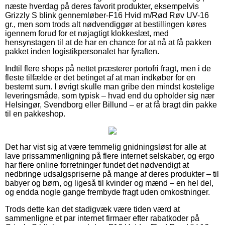
næste hverdag på deres favorit produkter, eksempelvis
Grizzly S blink gennemløber-F16 Hvid m/Rød Røv UV-16
gr., men som trods alt nødvendiggør at bestillingen køres
igennem forud for et nøjagtigt klokkeslæt, med
hensynstagen til at de har en chance for at nå at få pakken
pakket inden logistikpersonalet har fyraften.
Indtil flere shops på nettet præsterer portofri fragt, men i de
fleste tilfælde er det betinget af at man indkøber for en
bestemt sum. I øvrigt skulle man gribe den mindst kostelige
leveringsmåde, som typisk – hvad end du opholder sig nær
Helsingør, Svendborg eller Billund – er at få bragt din pakke
til en pakkeshop.
Det har vist sig at være temmelig gnidningsløst for alle at
lave prissammenligning på flere internet selskaber, og ergo
har flere online forretninger fundet det nødvendigt at
nedbringe udsalgspriserne på mange af deres produkter – til
babyer og børn, og ligeså til kvinder og mænd – en hel del,
og endda nogle gange frembyde fragt uden omkostninger.
Trods dette kan det stadigvæk være tiden værd at
sammenligne et par internet firmaer efter rabatkoder på