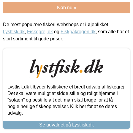
Køb nu »
De mest populære fiskeri-webshops er i øjeblikket
Lystfisk.dk
,
Fiskegrej.dk
og
Fiskpåkrogen.dk
, som alle har et
stort sortiment til gode priser.
Lystfisk.dk tilbyder lystfiskere et bredt udvalg af fiskegrej.
Det skal være muligt at sidde stille og roligt hjemme i
”sofaen” og bestille alt det, man skal bruge for at få
nogle herlige fiskeoplevelser. Klik her for at se deres
udvalg.
Se udvalget på Lystfisk.dk