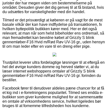
jurister der har megen viden om bestemmelserne på
området. Desuden giver det dig genvej til at få bistand, hvis
du udsættes for vanskeligheder med din handel.
Tilmed er det prisværdigt at køberen er på vagt for de mest
basale vilkår der kan have indflydelse på transaktionen, fx
hvilken byttepolitik butikken kører med. Her er det også
relevant, at man når som helst bibeholder ens ordremail, så
man fremadrettet kan bevidne købet af Grizzly S blink
gennemløber-F16 Hvid m/Rød Røv UV-16 gr., uden hensyn
til om man leder efter en vare til en dreng eller pige.
Trustpilot leverer ultra fordelagtige løsninger til at eftergå en
hel del øvrige kunders domme og herved støtter vi, at du
læser internet webshoppens omtaler af Grizzly S blink
gennemløber-F16 Hvid m/Rød Røv UV-16 gr. forinden du
bestiller.
Facebook fører til derudover aldeles pæne chancer for at få
et kig ind i e-forretningens popularitet. Tilmed ses endda e-
butikker som giver kunderne mulighed for at sammensætte
en omtale af virksomhedens service, hvilket ligeledes bør
bruges til at fornemme tilfredsheden hos kunderne.