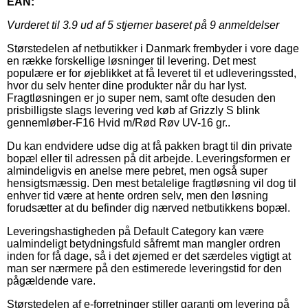
EAN:
Vurderet til
3.9
ud af 5 stjerner baseret på
9
anmeldelser
Størstedelen af netbutikker i Danmark frembyder i vore dage
en række forskellige løsninger til levering. Det mest
populære er for øjeblikket at få leveret til et udleveringssted,
hvor du selv henter dine produkter når du har lyst.
Fragtløsningen er jo super nem, samt ofte desuden den
prisbilligste slags levering ved køb af Grizzly S blink
gennemløber-F16 Hvid m/Rød Røv UV-16 gr..
Du kan endvidere udse dig at få pakken bragt til din private
bopæl eller til adressen på dit arbejde. Leveringsformen er
almindeligvis en anelse mere pebret, men også super
hensigtsmæssig. Den mest betalelige fragtløsning vil dog til
enhver tid være at hente ordren selv, men den løsning
forudsætter at du befinder dig nærved netbutikkens bopæl.
Leveringshastigheden på Default Category kan være
ualmindeligt betydningsfuld såfremt man mangler ordren
inden for få dage, så i det øjemed er det særdeles vigtigt at
man ser nærmere på den estimerede leveringstid for den
pågældende vare.
Størstedelen af e-forretninger stiller garanti om levering på