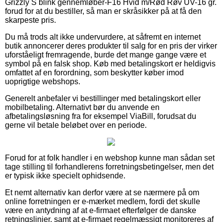
Grizzly S blink gennemløber-F16 Hvid m/Rød Røv UV-16 gr.
forud for at du bestiller, så man er skråsikker på at få den
skarpeste pris.
Du må trods alt ikke undervurdere, at såfremt en internet
butik annoncerer deres produkter til salg for en pris der virker
uforståeligt fremragende, burde det mange gange være et
symbol på en falsk shop. Køb med betalingskort er heldigvis
omfattet af en forordning, som beskytter køber imod
uoprigtige webshops.
Generelt anbefaler vi bestillinger med betalingskort eller
mobilbetaling. Alternativt bør du anvende en
afbetalingsløsning fra for eksempel ViaBill, forudsat du
gerne vil betale beløbet over en periode.
Forud for at folk handler i en webshop kunne man sådan set
tage stilling til forhandlerens forretningsbetingelser, men det
er typisk ikke specielt ophidsende.
Et nemt alternativ kan derfor være at se nærmere på om
online forretningen er e-mærket medlem, fordi det skulle
være en antydning af at e-firmaet efterfølger de danske
retningslinjer, samt at e-firmaet regelmæssigt monitoreres af