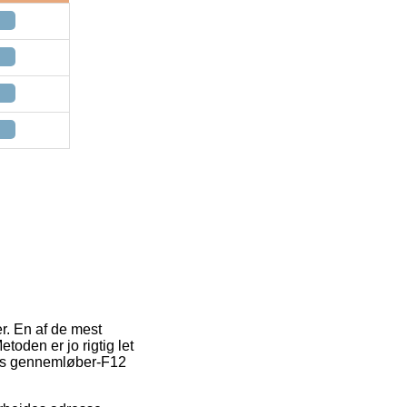
er. En af de mest
oden er jo rigtig let
bis gennemløber-F12