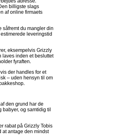
 arbejdes adresse.
en billigste slags
n af online firmaets
e såfremt du mangler din
n estimerede leveringstid
rer, eksempelvis Grizzly
laves inden et besluttet
older fyraften.
vis der handles for et
isk – uden hensyn til om
n pakkeshop.
 af den grund har de
g babyer, og samtidig til
er rabat på Grizzly Tobis
 at antage den mindst