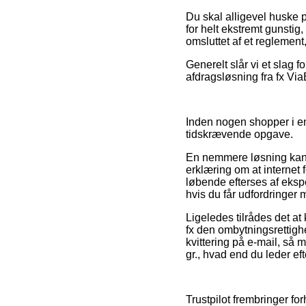
Du skal alligevel huske p
for helt ekstremt gunstig
omsluttet af et reglement
Generelt slår vi et slag 
afdragsløsning fra fx ViaB
Inden nogen shopper i en
tidskrævende opgave.
En nemmere løsning kan v
erklæring om at internet 
løbende efterses af eksp
hvis du får udfordringer m
Ligeledes tilrådes det at
fx den ombytningsrettighe
kvittering på e-mail, s
gr., hvad end du leder eft
Trustpilot frembringer f