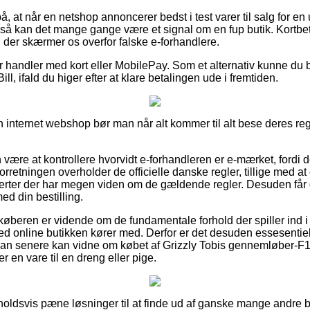
å, at når en netshop annoncerer bedst i test varer til salg for 
, så kan det mange gange være et signal om en fup butik. Kortbeta
, der skærmer os overfor falske e-forhandlere.
for handler med kort eller MobilePay. Som et alternativ kunne du 
ill, ifald du higer efter at klare betalingen ude i fremtiden.
 internet webshop bør man når alt kommer til alt bese deres reg
ære at kontrollere hvorvidt e-forhandleren er e-mærket, fordi d
forretningen overholder de officielle danske regler, tillige med a
erter der har megen viden om de gældende regler. Desuden får d
ed din bestilling.
 køberen er vidende om de fundamentale forhold der spiller ind 
d online butikken kører med. Derfor er det desuden essesentielt
å man senere kan vidne om købet af Grizzly Tobis gennemløber
er en vare til en dreng eller pige.
orholdsvis pæne løsninger til at finde ud af ganske mange andre 