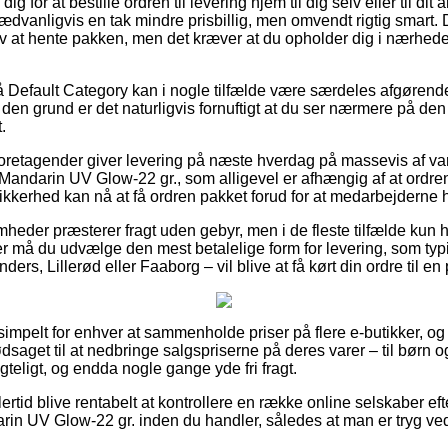
g for at bestille ordren til levering hjem til dig selv eller til dit
dvanligvis en tak mindre prisbillig, men omvendt rigtig smart. D
lv at hente pakken, men det kræver at du opholder dig i nærhede
 Default Category kan i nogle tilfælde være særdeles afgørend
f den grund er det naturligvis fornuftigt at du ser nærmere på de
.
 foretagender giver levering på næste hverdag på massevis af va
ndarin UV Glow-22 gr., som alligevel er afhængig af at ordren 
ikkerhed kan nå at få ordren pakket forud for at medarbejderne h
heder præsterer fragt uden gebyr, men i de fleste tilfælde kun h
 må du udvælge den mest betalelige form for levering, som typ
ers, Lillerød eller Faaborg – vil blive at få kørt din ordre til e
simpelt for enhver at sammenholde priser på flere e-butikker, og
ødsaget til at nedbringe salgspriserne på deres varer – til børn o
teligt, og endda nogle gange yde fri fragt.
ertid blive rentabelt at kontrollere en række online selskaber eft
n UV Glow-22 gr. inden du handler, således at man er tryg ved