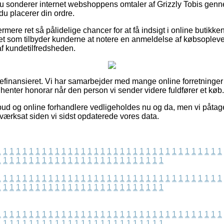
t du sonderer internet webshoppens omtaler af Grizzly Tobis g
du placerer din ordre.
rmere ret så pålidelige chancer for at få indsigt i online butikk
et som tilbyder kunderne at notere en anmeldelse af købsoplevel
af kundetilfredsheden.
finansieret. Vi har samarbejder med mange online forretninger
dhenter honorar når den person vi sender videre fuldfører et køb.
lbud og online forhandlere vedligeholdes nu og da, men vi påtage
iværksat siden vi sidst opdaterede vores data.
1
1
1
1
1
1
1
1
1
1
1
1
1
1
1
1
1
1
1
1
1
1
1
1
1
1
1
1
1
1
1
1
1
1
1
1
1
1
1
1
1
1
1
1
1
1
1
1
1
1
1
1
1
1
1
1
1
1
1
1
1
1
1
1
1
1
1
1
1
1
1
1
1
1
1
1
1
1
1
1
1
1
1
1
1
1
1
1
1
1
1
1
1
1
1
1
1
1
1
1
1
1
1
1
1
1
1
1
1
1
1
1
1
1
1
1
1
1
1
1
1
1
1
1
1
1
1
1
1
1
1
1
1
1
1
1
1
1
1
1
1
1
1
1
1
1
1
1
1
1
1
1
1
1
1
1
1
1
1
1
1
1
1
1
1
1
1
1
1
1
1
1
1
1
1
1
1
1
1
1
1
1
1