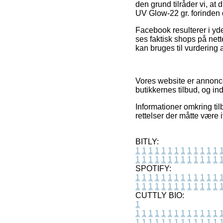
den grund tilråder vi, a
UV Glow-22 gr. forinden 
Facebook resulterer i yde
ses faktisk shops på nett
kan bruges til vurdering 
Vores website er annonce
butikkernes tilbud, og in
Informationer omkring ti
rettelser der måtte være 
BITLY:
1
1
1
1
1
1
1
1
1
1
1
1
1
1
1
1
1
1
1
1
1
1
1
1
1
1
SPOTIFY:
1
1
1
1
1
1
1
1
1
1
1
1
1
1
1
1
1
1
1
1
1
1
1
1
1
1
CUTTLY BIO:
1
1
1
1
1
1
1
1
1
1
1
1
1
1
1
1
1
1
1
1
1
1
1
1
1
1
1