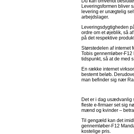
Du kan omvendt beslutte di
Leveringsformen bliver sæ
levering er unægtelig se
arbejdslager.
Leveringsdygtigheden på
ordre om et øjeblik, så a
på det respektive produkt
Størstedelen af internet
Tobis gennemløber-F12 Ma
tidspunkt, så at de med s
En række internet virksom
bestemt beløb. Derudover
man befinder sig nær Rand
Det er i dag usædvanlig 
fleste e-firmaer set sig n
mænd og kvinder – betrag
Til gengæld kan det imidl
gennemløber-F12 Mandari
kostelige pris.