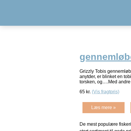
gennemløbe
Grizzly Tobis gennemløbe
anytder, er blinket en to
torsken, og….Med andre 
65
kr.
(Vis fragtpris)
Læs mere »
De mest populære fiskeri