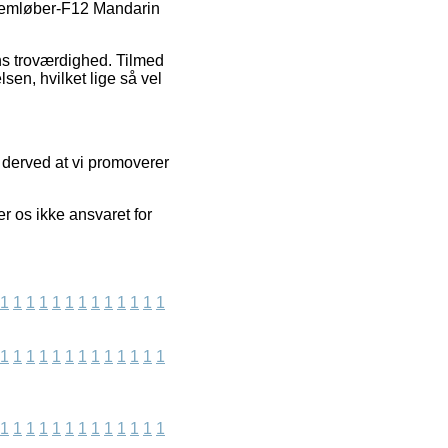
ennemløber-F12 Mandarin
ens troværdighed. Tilmed
sen, hvilket lige så vel
 derved at vi promoverer
r os ikke ansvaret for
1
1
1
1
1
1
1
1
1
1
1
1
1
1
1
1
1
1
1
1
1
1
1
1
1
1
1
1
1
1
1
1
1
1
1
1
1
1
1