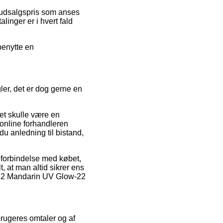
en udsalgspris som anses
linger er i hvert fald
benytte en
ler, det er dog gerne en
et skulle være en
t online forhandleren
u anledning til bistand,
i forbindelse med købet,
, at man altid sikrer ens
-F12 Mandarin UV Glow-22
brugeres omtaler og af