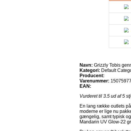
Navn:
Grizzly Tobis ge
Kategori:
Default Categ
Producent:
Varenummer:
1507597
EAN:
Vurderet til
3.5
ud af 5 st
En lang række outlets på 
moderne er lige nu pakkes
gængelig, samt typisk o
Mandarin UV Glow-22 gr.