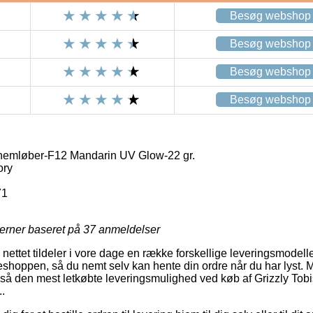
Besøg webshop
Besøg webshop
Besøg webshop
Besøg webshop
nnemløber-F12 Mandarin UV Glow-22 gr.
ory
71
jerner baseret på
37
anmeldelser
nettet tildeler i vore dage en række forskellige leveringsmodell
hoppen, så du nemt selv kan hente din ordre når du har lyst. Met
gså den mest letkøbte leveringsmulighed ved køb af Grizzly To
.