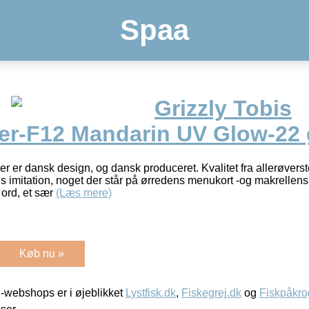
Spaa
Grizzly Tobis
r-F12 Mandarin UV Glow-22 
r er dansk design, og dansk produceret. Kvalitet fra allerøvers
bis imitation, noget der står på ørredens menukort -og makrellens
ord, et sær
(Læs mere)
Køb nu »
-webshops er i øjeblikket
Lystfisk.dk
,
Fiskegrej.dk
og
Fiskpåkro