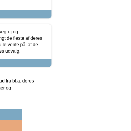
kegrej og
angt de fleste af deres
ulle vente på, at de
res udvalg.
 fra bl.a. deres
mer og