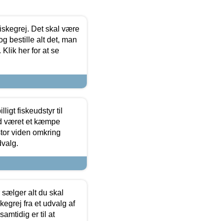
 fiskegrej. Det skal være
og bestille alt det, man
 Klik her for at se
ligt fiskeudstyr til
tid været et kæmpe
stor viden omkring
dvalg.
sælger alt du skal
skegrej fra et udvalg af
samtidig er til at