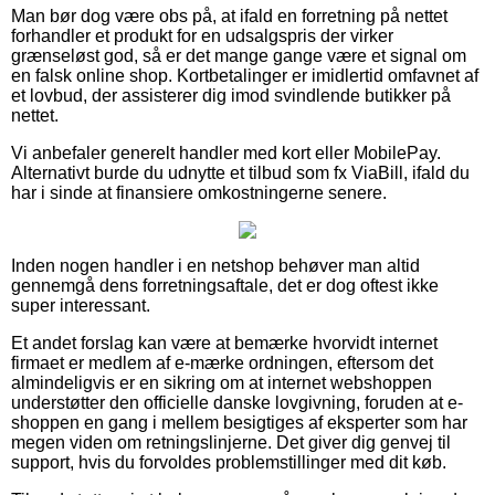
Man bør dog være obs på, at ifald en forretning på nettet
forhandler et produkt for en udsalgspris der virker
grænseløst god, så er det mange gange være et signal om
en falsk online shop. Kortbetalinger er imidlertid omfavnet af
et lovbud, der assisterer dig imod svindlende butikker på
nettet.
Vi anbefaler generelt handler med kort eller MobilePay.
Alternativt burde du udnytte et tilbud som fx ViaBill, ifald du
har i sinde at finansiere omkostningerne senere.
Inden nogen handler i en netshop behøver man altid
gennemgå dens forretningsaftale, det er dog oftest ikke
super interessant.
Et andet forslag kan være at bemærke hvorvidt internet
firmaet er medlem af e-mærke ordningen, eftersom det
almindeligvis er en sikring om at internet webshoppen
understøtter den officielle danske lovgivning, foruden at e-
shoppen en gang i mellem besigtiges af eksperter som har
megen viden om retningslinjerne. Det giver dig genvej til
support, hvis du forvoldes problemstillinger med dit køb.