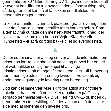
gennemløber-F07 Blue Herring UV-15 gr., men som trods alt
kræver at bestillingen fuldbyrdes inden et fastsat tidspunkt,
så de garanteret kan nå at få pakken sendt afsted før
personalet drager hjemad.
Enkelte e-handler i Danmark præsterer gratis levering, men
tit er det forudsat at man bestiller for et konkret beløb. Som
alternativ må du tage den mest letkøbte fragtmulighed, der
typisk – uanset om man bor nær Vejle, Slagelse eller
Hundested – er at få kørt din pakke til et udleveringssted.
Det er super smart for alle og enhver at finde information om
priser hos forskellige shops på nettet, og derved har en hel
del webbutikker set sig nødsaget til at tvinge
udsalgspriserne på mange af deres produkter – til babyer og
børn, men ligeledes til mænd og kvinder – voldsomt, og
endda nogle gange yde levering uden beregning.
Dog kan det immervæk vise sig fordelagtigt at kontrollere
enkelte forhandlere på nettet efter rabatkoder på Grizzly
Tornado gennemløber-F07 Blue Herring UV-15 gr. inden du
gennemfører din bestilling, således at man er på den sikre
side med at indhente den laveste pris.