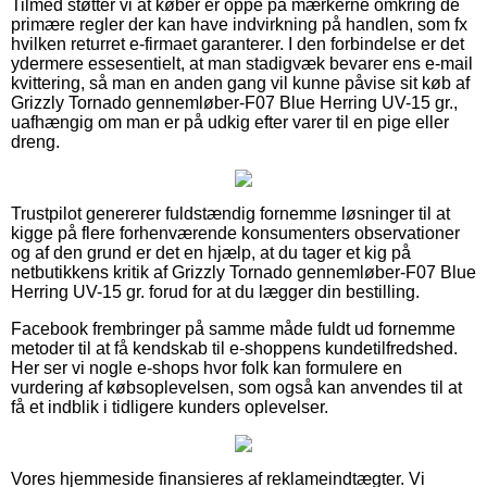
Tilmed støtter vi at køber er oppe på mærkerne omkring de
primære regler der kan have indvirkning på handlen, som fx
hvilken returret e-firmaet garanterer. I den forbindelse er det
ydermere essesentielt, at man stadigvæk bevarer ens e-mail
kvittering, så man en anden gang vil kunne påvise sit køb af
Grizzly Tornado gennemløber-F07 Blue Herring UV-15 gr.,
uafhængig om man er på udkig efter varer til en pige eller
dreng.
Trustpilot genererer fuldstændig fornemme løsninger til at
kigge på flere forhenværende konsumenters observationer
og af den grund er det en hjælp, at du tager et kig på
netbutikkens kritik af Grizzly Tornado gennemløber-F07 Blue
Herring UV-15 gr. forud for at du lægger din bestilling.
Facebook frembringer på samme måde fuldt ud fornemme
metoder til at få kendskab til e-shoppens kundetilfredshed.
Her ser vi nogle e-shops hvor folk kan formulere en
vurdering af købsoplevelsen, som også kan anvendes til at
få et indblik i tidligere kunders oplevelser.
Vores hjemmeside finansieres af reklameindtægter. Vi