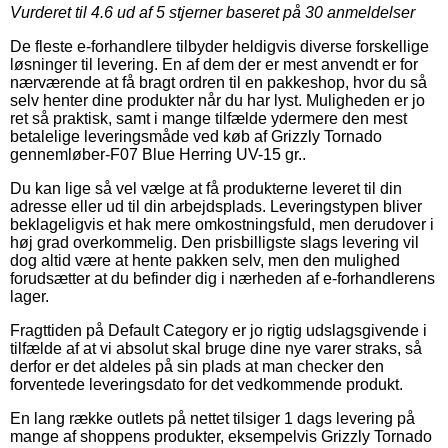
Vurderet til
4.6
ud af 5 stjerner baseret på
30
anmeldelser
De fleste e-forhandlere tilbyder heldigvis diverse forskellige
løsninger til levering. En af dem der er mest anvendt er for
nærværende at få bragt ordren til en pakkeshop, hvor du så
selv henter dine produkter når du har lyst. Muligheden er jo
ret så praktisk, samt i mange tilfælde ydermere den mest
betalelige leveringsmåde ved køb af Grizzly Tornado
gennemløber-F07 Blue Herring UV-15 gr..
Du kan lige så vel vælge at få produkterne leveret til din
adresse eller ud til din arbejdsplads. Leveringstypen bliver
beklageligvis et hak mere omkostningsfuld, men derudover i
høj grad overkommelig. Den prisbilligste slags levering vil
dog altid være at hente pakken selv, men den mulighed
forudsætter at du befinder dig i nærheden af e-forhandlerens
lager.
Fragttiden på Default Category er jo rigtig udslagsgivende i
tilfælde af at vi absolut skal bruge dine nye varer straks, så
derfor er det aldeles på sin plads at man checker den
forventede leveringsdato for det vedkommende produkt.
En lang række outlets på nettet tilsiger 1 dags levering på
mange af shoppens produkter, eksempelvis Grizzly Tornado