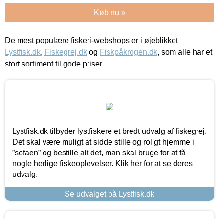
Køb nu »
De mest populære fiskeri-webshops er i øjeblikket
Lystfisk.dk
,
Fiskegrej.dk
og
Fiskpåkrogen.dk
, som alle har et
stort sortiment til gode priser.
Lystfisk.dk tilbyder lystfiskere et bredt udvalg af fiskegrej.
Det skal være muligt at sidde stille og roligt hjemme i
”sofaen” og bestille alt det, man skal bruge for at få
nogle herlige fiskeoplevelser. Klik her for at se deres
udvalg.
Se udvalget på Lystfisk.dk