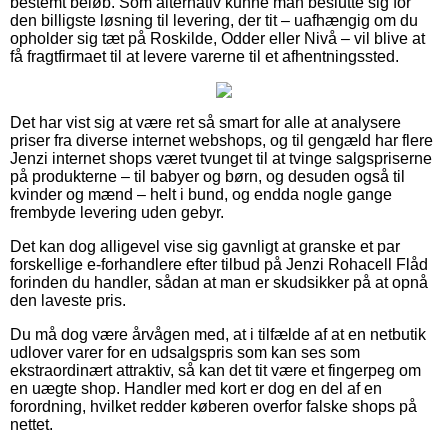
bestemt beløb. Som alternativ kunne man beslutte sig for
den billigste løsning til levering, der tit – uafhængig om du
opholder sig tæt på Roskilde, Odder eller Nivå – vil blive at
få fragtfirmaet til at levere varerne til et afhentningssted.
Det har vist sig at være ret så smart for alle at analysere
priser fra diverse internet webshops, og til gengæld har flere
Jenzi internet shops været tvunget til at tvinge salgspriserne
på produkterne – til babyer og børn, og desuden også til
kvinder og mænd – helt i bund, og endda nogle gange
frembyde levering uden gebyr.
Det kan dog alligevel vise sig gavnligt at granske et par
forskellige e-forhandlere efter tilbud på Jenzi Rohacell Flåd
forinden du handler, sådan at man er skudsikker på at opnå
den laveste pris.
Du må dog være årvågen med, at i tilfælde af at en netbutik
udlover varer for en udsalgspris som kan ses som
ekstraordinært attraktiv, så kan det tit være et fingerpeg om
en uægte shop. Handler med kort er dog en del af en
forordning, hvilket redder køberen overfor falske shops på
nettet.