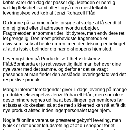
købte varer den dag der passer dig. Metoden er nemlig
vældig fleksibel, samt oftest også den mest letkøbte
leveringstype ved køb af Jenzi Rohacell Flåd.
Du kunne på samme måde forsøge at vælge at få sendt til
din lejlighed eller til adressen hvor du arbejder.
Fragtmetoden er somme tider lidt dyrere, men endvidere ret
let gængelig. Den mest prisbevidste fragtmetode er
utvivlsomt selv at hente ordren, men den løsning er betinget
af at du fysisk befinder dig nær e-shoppens hjemsted.
Leveringstiden på Produkter > Tilbehør fiskeri >
Flåd/Bombarda er jo ret væsentlig ifald man behøver dine
nye varer med det samme, og derfor er det selvsagt
passende at man finder den anslåede leveringsdato ved det
respektive produkt.
Mange internet foretagender giver 1 dags levering på mange
produkter, eksempelvis Jenzi Rohacell Flåd, men som ikke
desto mindre regnes ud fra at bestillingen gennemføres før
et fastsat klokkeslæt, så at de med sikkerhed kan nå at få dit
nye produkt afsted inden lagerpersonalet tager hjem.
Nogle få online varehuse præsterer gebyrfri levering, men
typisk er det under forudsætning af at du shopper for et