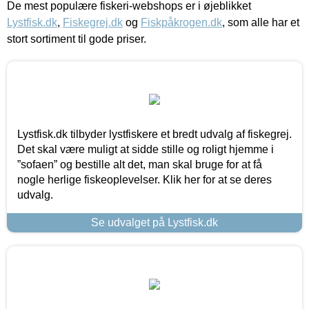
De mest populære fiskeri-webshops er i øjeblikket
Lystfisk.dk
,
Fiskegrej.dk
og
Fiskpåkrogen.dk
, som alle har et
stort sortiment til gode priser.
Lystfisk.dk tilbyder lystfiskere et bredt udvalg af fiskegrej.
Det skal være muligt at sidde stille og roligt hjemme i
”sofaen” og bestille alt det, man skal bruge for at få
nogle herlige fiskeoplevelser. Klik her for at se deres
udvalg.
Se udvalget på Lystfisk.dk