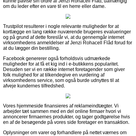
kunne påvise sin ordre af Jenzi Rohacell Flåd, uafhængig
om du leder efter en vare til en herre eller dame.
Trustpilot resulterer i nogle relevante muligheder for at
kortlægge en lang række nuværende brugeres evalueringer
og på grund af dette foreslår vi, at du gennemgår internet
virksomhedens anmeldelser af Jenzi Rohacell Flåd forud for
at du lægger din bestilling.
Facebook genererer også forholdsvis udmærkede
muligheder for at få et kig ind i e-butikkens popularitet.
Desuden ser vi en række internet foretagender som giver
folk mulighed for at tilkendegive en vurdering af
virksomhedens service, som også burde udnyttes til at
afveje kundernes tilfredshed.
Vores hjemmeside finansieres af reklameindtægter. Vi
arbejder tæt sammen med en del online firmaer hvori vi
annoncerer firmaernes produkter, og tager godtgørelse hvis
en af de besøgende på vores side foretager en transaktion.
Oplysninger om varer og forhandlere på nettet værnes om