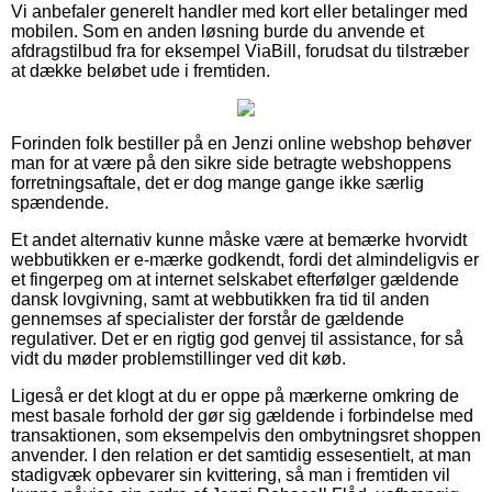
Vi anbefaler generelt handler med kort eller betalinger med
mobilen. Som en anden løsning burde du anvende et
afdragstilbud fra for eksempel ViaBill, forudsat du tilstræber
at dække beløbet ude i fremtiden.
Forinden folk bestiller på en Jenzi online webshop behøver
man for at være på den sikre side betragte webshoppens
forretningsaftale, det er dog mange gange ikke særlig
spændende.
Et andet alternativ kunne måske være at bemærke hvorvidt
webbutikken er e-mærke godkendt, fordi det almindeligvis er
et fingerpeg om at internet selskabet efterfølger gældende
dansk lovgivning, samt at webbutikken fra tid til anden
gennemses af specialister der forstår de gældende
regulativer. Det er en rigtig god genvej til assistance, for så
vidt du møder problemstillinger ved dit køb.
Ligeså er det klogt at du er oppe på mærkerne omkring de
mest basale forhold der gør sig gældende i forbindelse med
transaktionen, som eksempelvis den ombytningsret shoppen
anvender. I den relation er det samtidig essesentielt, at man
stadigvæk opbevarer sin kvittering, så man i fremtiden vil