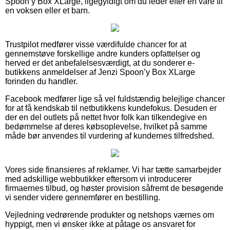
Spoon’y Box XLarge, ligegyldigt om du leder efter en vare til
en voksen eller et barn.
Trustpilot medfører visse værdifulde chancer for at
gennemstøve forskellige andre kunders opfattelser og
herved er det anbefalelsesværdigt, at du sonderer e-
butikkens anmeldelser af Jenzi Spoon’y Box XLarge
forinden du handler.
Facebook medfører lige så vel fuldstændig belejlige chancer
for at få kendskab til netbutikkens kundefokus. Desuden er
der en del outlets på nettet hvor folk kan tilkendegive en
bedømmelse af deres købsoplevelse, hvilket på samme
måde bør anvendes til vurdering af kundernes tilfredshed.
Vores side finansieres af reklamer. Vi har tætte samarbejder
med adskillige webbutikker eftersom vi introducerer
firmaernes tilbud, og høster provision såfremt de besøgende
vi sender videre gennemfører en bestilling.
Vejledning vedrørende produkter og netshops værnes om
hyppigt, men vi ønsker ikke at påtage os ansvaret for