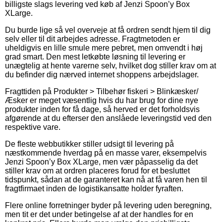
billigste slags levering ved køb af Jenzi Spoon’y Box
XLarge.
Du burde lige så vel overveje at få ordren sendt hjem til dig
selv eller til dit arbejdes adresse. Fragtmetoden er
uheldigvis en lille smule mere pebret, men omvendt i høj
grad smart. Den mest letkøbte løsning til levering er
unægtelig at hente varerne selv, hvilket dog stiller krav om at
du befinder dig nærved internet shoppens arbejdslager.
Fragttiden på Produkter > Tilbehør fiskeri > Blinkæsker/
Æsker er meget væsentlig hvis du har brug for dine nye
produkter inden for få dage, så herved er det forholdsvis
afgørende at du efterser den anslåede leveringstid ved den
respektive vare.
De fleste webbutikker stiller udsigt til levering på
næstkommende hverdag på en masse varer, eksempelvis
Jenzi Spoon’y Box XLarge, men vær påpasselig da det
stiller krav om at ordren placeres forud for et besluttet
tidspunkt, sådan at de garanteret kan nå at få varen hen til
fragtfirmaet inden de logistikansatte holder fyraften.
Flere online forretninger byder på levering uden beregning,
men tit er det under betingelse af at der handles for en