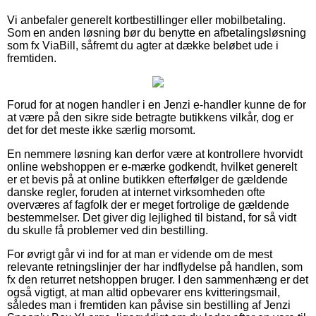
Vi anbefaler generelt kortbestillinger eller mobilbetaling.
Som en anden løsning bør du benytte en afbetalingsløsning
som fx ViaBill, såfremt du agter at dække beløbet ude i
fremtiden.
Forud for at nogen handler i en Jenzi e-handler kunne de for
at være på den sikre side betragte butikkens vilkår, dog er
det for det meste ikke særlig morsomt.
En nemmere løsning kan derfor være at kontrollere hvorvidt
online webshoppen er e-mærke godkendt, hvilket generelt
er et bevis på at online butikken efterfølger de gældende
danske regler, foruden at internet virksomheden ofte
overværes af fagfolk der er meget fortrolige de gældende
bestemmelser. Det giver dig lejlighed til bistand, for så vidt
du skulle få problemer ved din bestilling.
For øvrigt går vi ind for at man er vidende om de mest
relevante retningslinjer der har indflydelse på handlen, som
fx den returret netshoppen bruger. I den sammenhæng er det
også vigtigt, at man altid opbevarer ens kvitteringsmail,
således man i fremtiden kan påvise sin bestilling af Jenzi