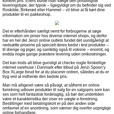
konkret pris. Ellers burde man vælge den prisbilligste
leveringstype, der typisk – ligegyldigt om du befinder sig ved
Roskilde, Birkerød eller Hammel – vil blive at få kørt dine
produkter til en pakkeshop.
Det er efterhånden særligt nemt for forbrugerne at søge
information om priser hos diverse internet shops, og derfor
har en hel del Jenzi online outlets fundet det uundgåeligt at
nedsætte priserne på specielt deres bedst i test produkter –
til drenge og piger, og samtidig også til voksne – enormt, og
endda nogle gange præstere levering uden omkostninger.
Det kan trods alt blive gunstigt at checke nogle forskellige
internet varehuse i Danmark efter tilbud på Jenzi Spoon’y
Box XLarge forud for at du placerer ordren, således at du er
tryg ved at indhente den bedste pris.
Man må alligevel være så påvagt, at såfremt en online
forretning udlover produkter til salg for en salgspris som kan
ses som helt fantastisk fordelagtig, så bør det undertiden
være et karakteristika der viser en uægte e-forretning.
Bestillinger med betalingskort er på den anden side
omfavnet af en anordning, som værner dig overfor uoprigtige
online forhandlere.