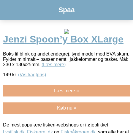
Spaa
Jenzi Spoon’y Box XLarge
Boks til blink og andet endegrej, tynd model med EVA skum.
Fylder minimalt – passer nemt i jakkelommer og tasker. Mål:
230 x 130x25mm.
(Læs mere)
149
kr.
(Vis fragtpris)
Læs mere »
Køb nu »
De mest populære fiskeri-webshops er i øjeblikket
Lystfisk.dk
,
Fiskegrej.dk
og
Fiskpåkrogen.dk
, som alle har et