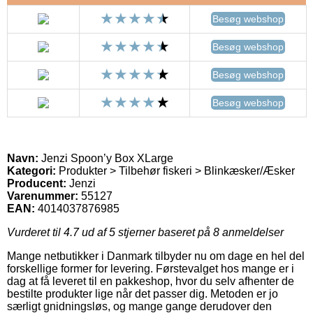
Besøg webshop
Besøg webshop
Besøg webshop
Besøg webshop
Navn:
Jenzi Spoon’y Box XLarge
Kategori:
Produkter > Tilbehør fiskeri > Blinkæsker/Æsker
Producent:
Jenzi
Varenummer:
55127
EAN:
4014037876985
Vurderet til
4.7
ud af 5 stjerner baseret på
8
anmeldelser
Mange netbutikker i Danmark tilbyder nu om dage en hel del
forskellige former for levering. Førstevalget hos mange er i
dag at få leveret til en pakkeshop, hvor du selv afhenter de
bestilte produkter lige når det passer dig. Metoden er jo
særligt gnidningsløs, og mange gange derudover den