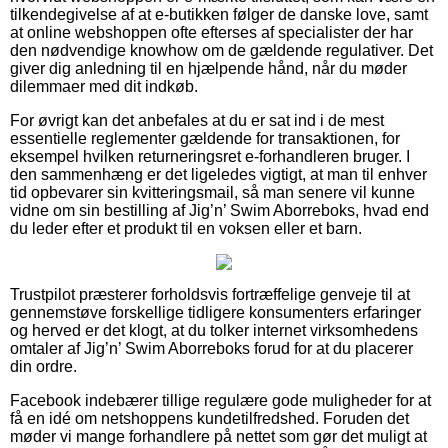
tilkendegivelse af at e-butikken følger de danske love, samt
at online webshoppen ofte efterses af specialister der har
den nødvendige knowhow om de gældende regulativer. Det
giver dig anledning til en hjælpende hånd, når du møder
dilemmaer med dit indkøb.
For øvrigt kan det anbefales at du er sat ind i de mest
essentielle reglementer gældende for transaktionen, for
eksempel hvilken returneringsret e-forhandleren bruger. I
den sammenhæng er det ligeledes vigtigt, at man til enhver
tid opbevarer sin kvitteringsmail, så man senere vil kunne
vidne om sin bestilling af Jig’n’ Swim Aborreboks, hvad end
du leder efter et produkt til en voksen eller et barn.
Trustpilot præsterer forholdsvis fortræffelige genveje til at
gennemstøve forskellige tidligere konsumenters erfaringer
og herved er det klogt, at du tolker internet virksomhedens
omtaler af Jig’n’ Swim Aborreboks forud for at du placerer
din ordre.
Facebook indebærer tillige regulære gode muligheder for at
få en idé om netshoppens kundetilfredshed. Foruden det
møder vi mange forhandlere på nettet som gør det muligt at