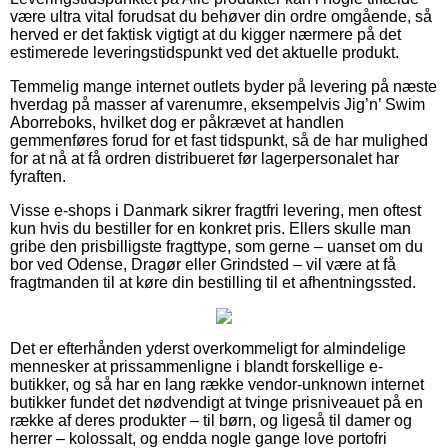
være ultra vital forudsat du behøver din ordre omgående, så
herved er det faktisk vigtigt at du kigger nærmere på det
estimerede leveringstidspunkt ved det aktuelle produkt.
Temmelig mange internet outlets byder på levering på næste
hverdag på masser af varenumre, eksempelvis Jig’n’ Swim
Aborreboks, hvilket dog er påkrævet at handlen
gemmenføres forud for et fast tidspunkt, så de har mulighed
for at nå at få ordren distribueret før lagerpersonalet har
fyraften.
Visse e-shops i Danmark sikrer fragtfri levering, men oftest
kun hvis du bestiller for en konkret pris. Ellers skulle man
gribe den prisbilligste fragttype, som gerne – uanset om du
bor ved Odense, Dragør eller Grindsted – vil være at få
fragtmanden til at køre din bestilling til et afhentningssted.
Det er efterhånden yderst overkommeligt for almindelige
mennesker at prissammenligne i blandt forskellige e-
butikker, og så har en lang række vendor-unknown internet
butikker fundet det nødvendigt at tvinge prisniveauet på en
række af deres produkter – til børn, og ligeså til damer og
herrer – kolossalt, og endda nogle gange love portofri