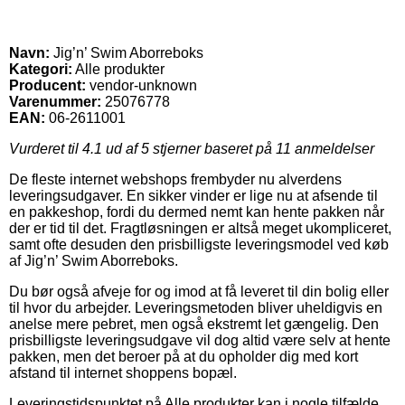
Navn:
Jig’n’ Swim Aborreboks
Kategori:
Alle produkter
Producent:
vendor-unknown
Varenummer:
25076778
EAN:
06-2611001
Vurderet til
4.1
ud af 5 stjerner baseret på
11
anmeldelser
De fleste internet webshops frembyder nu alverdens
leveringsudgaver. En sikker vinder er lige nu at afsende til
en pakkeshop, fordi du dermed nemt kan hente pakken når
der er tid til det. Fragtløsningen er altså meget ukompliceret,
samt ofte desuden den prisbilligste leveringsmodel ved køb
af Jig’n’ Swim Aborreboks.
Du bør også afveje for og imod at få leveret til din bolig eller
til hvor du arbejder. Leveringsmetoden bliver uheldigvis en
anelse mere pebret, men også ekstremt let gængelig. Den
prisbilligste leveringsudgave vil dog altid være selv at hente
pakken, men det beroer på at du opholder dig med kort
afstand til internet shoppens bopæl.
Leveringstidspunktet på Alle produkter kan i nogle tilfælde