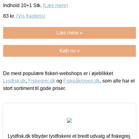
Indhold 10+1 Stk.
(Læs mere)
83
kr.
(Vis fragtpris)
Læs mere »
Køb nu »
De mest populære fiskeri-webshops er i øjeblikket
Lystfisk.dk
,
Fiskegrej.dk
og
Fiskpåkrogen.dk
, som alle har et
stort sortiment til gode priser.
Lystfisk.dk tilbyder lystfiskere et bredt udvalg af fiskegrej.