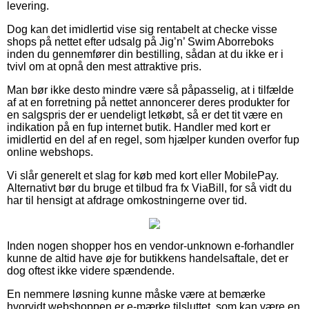
levering.
Dog kan det imidlertid vise sig rentabelt at checke visse
shops på nettet efter udsalg på Jig’n’ Swim Aborreboks
inden du gennemfører din bestilling, sådan at du ikke er i
tvivl om at opnå den mest attraktive pris.
Man bør ikke desto mindre være så påpasselig, at i tilfælde
af at en forretning på nettet annoncerer deres produkter for
en salgspris der er uendeligt letkøbt, så er det tit være en
indikation på en fup internet butik. Handler med kort er
imidlertid en del af en regel, som hjælper kunden overfor fup
online webshops.
Vi slår generelt et slag for køb med kort eller MobilePay.
Alternativt bør du bruge et tilbud fra fx ViaBill, for så vidt du
har til hensigt at afdrage omkostningerne over tid.
Inden nogen shopper hos en vendor-unknown e-forhandler
kunne de altid have øje for butikkens handelsaftale, det er
dog oftest ikke videre spændende.
En nemmere løsning kunne måske være at bemærke
hvorvidt webshoppen er e-mærke tilsluttet, som kan være en