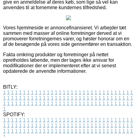
give en anmeldelse af deres køb, som lige så vel kan
anvendes til at fornemme kundernes tilfredshed.
Vores hjemmeside er annoncefinansieret. Vi arbejder tæt
sammen med masser af online forretninger derved at vi
promoverer forretningernes varer, og høster honorar om en
af de besøgende på vores side gennemfører en transaktion.
Fakta omkring produkter og forretninger på nettet
opretholdes løbende, men der tages ikke ansvar for
modifikationer der er implementeret efter at vi senest
opdaterede de anvendte informationer.
BITLY:
1
1
1
1
1
1
1
1
1
1
1
1
1
1
1
1
1
1
1
1
1
1
1
1
1
1
1
1
1
1
1
1
1
1
1
1
1
1
1
1
1
1
1
1
1
1
1
1
1
1
1
1
1
1
1
1
1
1
1
1
1
1
1
1
1
1
1
1
1
1
1
1
1
1
1
1
1
1
1
1
1
1
1
1
1
1
1
1
1
1
1
1
1
1
1
1
1
1
1
1
SPOTIFY:
1
1
1
1
1
1
1
1
1
1
1
1
1
1
1
1
1
1
1
1
1
1
1
1
1
1
1
1
1
1
1
1
1
1
1
1
1
1
1
1
1
1
1
1
1
1
1
1
1
1
1
1
1
1
1
1
1
1
1
1
1
1
1
1
1
1
1
1
1
1
1
1
1
1
1
1
1
1
1
1
1
1
1
1
1
1
1
1
1
1
1
1
1
1
1
1
1
1
1
1