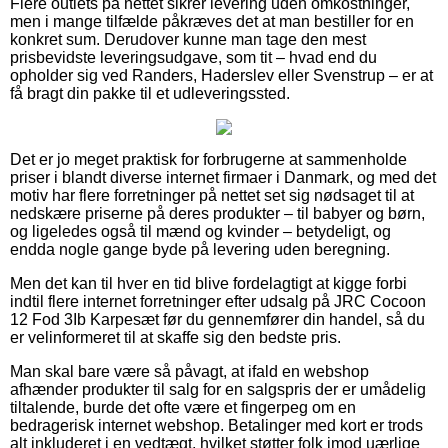
Flere outlets på nettet sikrer levering uden omkostninger,
men i mange tilfælde påkræves det at man bestiller for en
konkret sum. Derudover kunne man tage den mest
prisbevidste leveringsudgave, som tit – hvad end du
opholder sig ved Randers, Haderslev eller Svenstrup – er at
få bragt din pakke til et udleveringssted.
Det er jo meget praktisk for forbrugerne at sammenholde
priser i blandt diverse internet firmaer i Danmark, og med det
motiv har flere forretninger på nettet set sig nødsaget til at
nedskære priserne på deres produkter – til babyer og børn,
og ligeledes også til mænd og kvinder – betydeligt, og
endda nogle gange byde på levering uden beregning.
Men det kan til hver en tid blive fordelagtigt at kigge forbi
indtil flere internet forretninger efter udsalg på JRC Cocoon
12 Fod 3Ib Karpesæt før du gennemfører din handel, så du
er velinformeret til at skaffe sig den bedste pris.
Man skal bare være så påvagt, at ifald en webshop
afhænder produkter til salg for en salgspris der er umådelig
tiltalende, burde det ofte være et fingerpeg om en
bedragerisk internet webshop. Betalinger med kort er trods
alt inkluderet i en vedtægt, hvilket støtter folk imod uærlige