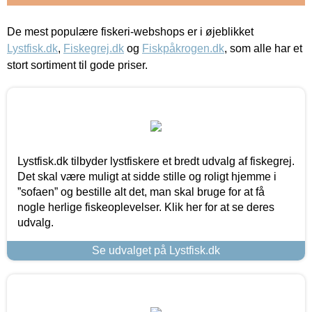
De mest populære fiskeri-webshops er i øjeblikket
Lystfisk.dk
,
Fiskegrej.dk
og
Fiskpåkrogen.dk
, som alle har et
stort sortiment til gode priser.
Lystfisk.dk tilbyder lystfiskere et bredt udvalg af fiskegrej.
Det skal være muligt at sidde stille og roligt hjemme i
”sofaen” og bestille alt det, man skal bruge for at få
nogle herlige fiskeoplevelser. Klik her for at se deres
udvalg.
Se udvalget på Lystfisk.dk