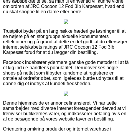
ens købsbekræftelse, så man til enhver tid vil kunne vidne
om ordren af JRC Cocoon 12 Fod 3Ib Karpesæt, hvad end
du skal shoppe til en dame eller herre.
Trustpilot byder på en lang række hæderlige løsninger til at
se nøjere på en stor gruppe aktuelle konsumenters
reflektioner og på grund af dette er det godt, at du eftersøger
internet selskabets ratings af JRC Cocoon 12 Fod 3Ib
Karpesæt forud for at du lægger din bestilling.
Facebook indebærer ydermere ganske gode metoder til at få
et kig ind i e-handlens popularitet. Derudover ses nogle
shops på nettet som tilbyder kunderne at registrere en
omtale af ordreforløbet, som ligeledes burde udnyttes til at
danne dig et indtryk af kundetilfredsheden.
Denne hjemmeside er annoncefinansieret. Vi har tætte
samarbejder med diverse internet foretagender derved at vi
fremviser butikkernes varer, og indkasserer betaling hvis en
af de besøgende på vores website laver en bestilling.
Orientering omkring produkter og internet varehuse i