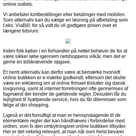
online outlets.
Vi anbefaler kortbestillinger eller betalinger med mobilen.
Som alternativ kan du vælge en løsning på afbetaling som
f.eks. ViaBill, for så vidt du vil godtgøre prisen over et
længere tidsrum.
Inden folk køber i en forhandler på nettet behøver de for at
være sikker løbe igennem netshoppens vilkår, men det er
gerne en tidskrævende opgave.
Et nemt alternativ kan derfor være at bemærke hvorvidt
online butikken er e-mærke godkendt, eftersom det skulle
være en erklæring om at online firmaet tilslutter sig dansk
lovgivning, samt at internet forretningen ofte gennemses af
fagmænd der kender de gældende regler. Desuden får du
lejlighed til hjælpende service, hvis du får dilemmaer som
følge af din shopping.
Ligeså er det fornuftigt at man er hensynstagende til de
elementære regler der kan håndhæves i forbindelse med
ordren, som fx den ombytningsret online butikken tilbyder.
Her er det virkelig relevant, at man når som helst bevarer