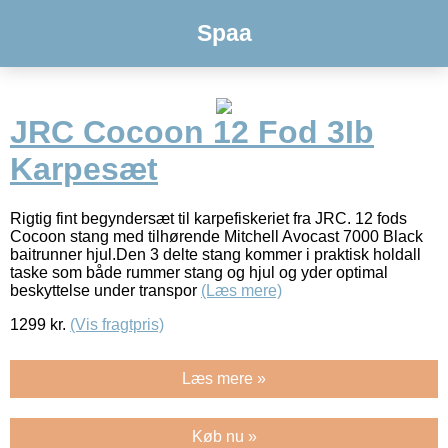
Spaa
JRC Cocoon 12 Fod 3Ib
Karpesæt
Rigtig fint begyndersæt til karpefiskeriet fra JRC. 12 fods
Cocoon stang med tilhørende Mitchell Avocast 7000 Black
baitrunner hjul.Den 3 delte stang kommer i praktisk holdall
taske som både rummer stang og hjul og yder optimal
beskyttelse under transpor
(Læs mere)
1299
kr.
(Vis fragtpris)
Læs mere »
Køb nu »