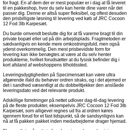
for fragt. En af dem der er mest populær er i dag at få leveret
til en pakkeshop, hvor du selv kan hente dine varer når det
passer dig. Denne er altså super fleksibel, og oftest desuden
den prisbilligste løsning til levering ved køb af JRC Cocoon
12 Fod 3Ib Karpesæt.
Du burde omvendt beslutte dig for at få varerne bragt til din
private bopæl eller ud på din arbejdsplads. Fragtmetoden er
sædvanligvis en kende mere omkostningsfuld, men også
yderst overkommelig. Den mest prisbevidste form for
levering kan ikke benægtes at være at du selv henter
produkterne, hvilket forudsætter at du fysisk befinder dig i
kort afstand af webshoppens tilholdssted.
Leveringsdygtigheden på Specimensæt kan være ultra
afgørende ifald du behøver ordren straks, og i det øjemed er
det i sandhed væsentligt at du dobbelttjekker den anslåede
leveringsdato ved det relevante produkt.
Adskillige forretninger på nettet udlover dag-til-dag levering
på de fleste produkter, eksempelvis JRC Cocoon 12 Fod 3Ib
Karpesæt, som alligevel regnes ud fra at ordren køres
igennem forud for et fast tidspunkt, så de sandsynligvis kan
nå at få pakken pakket inden medarbejderne drager hjemad.