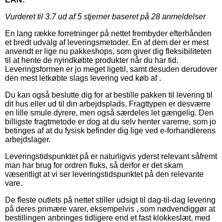
Vurderet til
3.7
ud af 5 stjerner baseret på
28
anmeldelser
En lang række forretninger på nettet frembyder efterhånden
et bredt udvalg af leveringsmetoder. En af dem der er mest
anvendt er lige nu pakkeshops, som giver dig fleksibiliteten
til at hente de nyindkøbte produkter når du har tid.
Leveringsformen er jo meget ligetil, samt desuden derudover
den mest letkøbte slags levering ved køb af .
Du kan også beslutte dig for at bestille pakken til levering til
dit hus eller ud til din arbejdsplads. Fragttypen er desværre
en lille smule dyrere, men også særdeles let gængelig. Den
billigste fragtmetode er dog at du selv henter varerne, som jo
betinges af at du fysisk befinder dig lige ved e-forhandlerens
arbejdslager.
Leveringstidspunktet på er naturligvis yderst relevant såfremt
man har brug for ordren fluks, så derfor er det skam
væsentligt at vi ser leveringstidspunktet på den relevante
vare.
De fleste outlets på nettet stiller udsigt til dag-til-dag levering
på deres primære varer, eksempelvis , som nødvendiggør at
bestillingen anbringes tidligere end et fast klokkeslæt, med