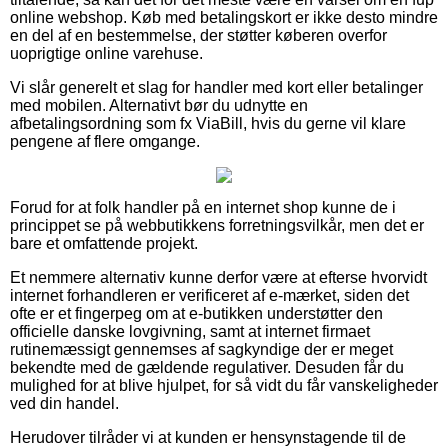
online webshop. Køb med betalingskort er ikke desto mindre
en del af en bestemmelse, der støtter køberen overfor
uoprigtige online varehuse.
Vi slår generelt et slag for handler med kort eller betalinger
med mobilen. Alternativt bør du udnytte en
afbetalingsordning som fx ViaBill, hvis du gerne vil klare
pengene af flere omgange.
Forud for at folk handler på en internet shop kunne de i
princippet se på webbutikkens forretningsvilkår, men det er
bare et omfattende projekt.
Et nemmere alternativ kunne derfor være at efterse hvorvidt
internet forhandleren er verificeret af e-mærket, siden det
ofte er et fingerpeg om at e-butikken understøtter den
officielle danske lovgivning, samt at internet firmaet
rutinemæssigt gennemses af sagkyndige der er meget
bekendte med de gældende regulativer. Desuden får du
mulighed for at blive hjulpet, for så vidt du får vanskeligheder
ved din handel.
Herudover tilråder vi at kunden er hensynstagende til de