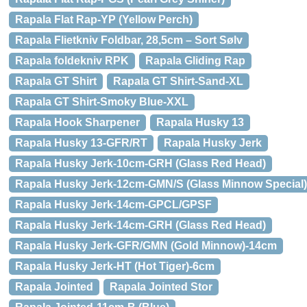
Rapala Flat Rap-YP (Yellow Perch)
Rapala Flietkniv Foldbar, 28,5cm – Sort Sølv
Rapala foldekniv RPK
Rapala Gliding Rap
Rapala GT Shirt
Rapala GT Shirt-Sand-XL
Rapala GT Shirt-Smoky Blue-XXL
Rapala Hook Sharpener
Rapala Husky 13
Rapala Husky 13-GFR/RT
Rapala Husky Jerk
Rapala Husky Jerk-10cm-GRH (Glass Red Head)
Rapala Husky Jerk-12cm-GMN/S (Glass Minnow Special)
Rapala Husky Jerk-14cm-GPCL/GPSF
Rapala Husky Jerk-14cm-GRH (Glass Red Head)
Rapala Husky Jerk-GFR/GMN (Gold Minnow)-14cm
Rapala Husky Jerk-HT (Hot Tiger)-6cm
Rapala Jointed
Rapala Jointed Stor