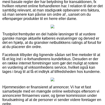
mest basale regler der har betydning for transaktionen, fx
hvilken returret online forhandleren har. I relation til det er det
samtidig relevant, at man stadigvæk opbevarer ens faktura,
så man senere kan påvise sin ordre af , uanset om du
efterspørger produkter til en herre eller dame.
Trustpilot frembyder en del habile løsninger til at vurdere
ganske mange aktuelle køberes evalueringer og derved er
det en hjælp, at du gransker netbutikkens ratings af forud for
at du placerer din ordre.
Facebook tilbyder dig lignende sådan set fine metoder til at
få et kig ind i e-forhandlerens kundefokus. Desuden er der
en række internet forretninger som gør det muligt at notere
en vurdering af virksomhedens service, hvilket også kan
tages i brug til at få et indtryk af tilfredsheden hos kunderne.
Hjemmesiden er finansieret af annoncer. Vi har et fast
samarbejde med en mængde online webshops eftersom vi
annoncerer firmaernes varer, og tjener kommission under
forudsætning af at de personer vi sender videre foretager en
ordre.