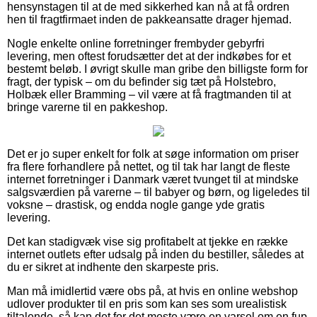
hensynstagen til at de med sikkerhed kan nå at få ordren
hen til fragtfirmaet inden de pakkeansatte drager hjemad.
Nogle enkelte online forretninger frembyder gebyrfri
levering, men oftest forudsætter det at der indkøbes for et
bestemt beløb. I øvrigt skulle man gribe den billigste form for
fragt, der typisk – om du befinder sig tæt på Holstebro,
Holbæk eller Bramming – vil være at få fragtmanden til at
bringe varerne til en pakkeshop.
Det er jo super enkelt for folk at søge information om priser
fra flere forhandlere på nettet, og til tak har langt de fleste
internet forretninger i Danmark været tvunget til at mindske
salgsværdien på varerne – til babyer og børn, og ligeledes til
voksne – drastisk, og endda nogle gange yde gratis
levering.
Det kan stadigvæk vise sig profitabelt at tjekke en række
internet outlets efter udsalg på inden du bestiller, således at
du er sikret at indhente den skarpeste pris.
Man må imidlertid være obs på, at hvis en online webshop
udlover produkter til en pris som kan ses som urealistisk
tiltalende, så kan det for det meste være en varsel om en fup