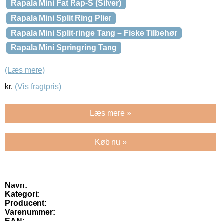
Rapala Mini Fat Rap-S (Silver)
Rapala Mini Split Ring Plier
Rapala Mini Split-ringe Tang – Fiske Tilbehør
Rapala Mini Springring Tang
(Læs mere)
kr.
(Vis fragtpris)
Læs mere »
Køb nu »
Navn:
Kategori:
Producent:
Varenummer:
EAN: