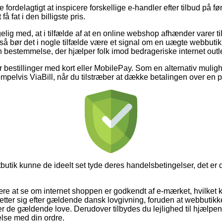
e fordelagtigt at inspicere forskellige e-handler efter tilbud på f
få fat i den billigste pris.
ig med, at i tilfælde af at en online webshop afhænder varer til
så bør det i nogle tilfælde være et signal om en uægte webbutik.
 en bestemmelse, der hjælper folk imod bedrageriske internet outl
for bestillinger med kort eller MobilePay. Som en alternativ mul
empelvis ViaBill, når du tilstræber at dække betalingen over en 
butik kunne de ideelt set tyde deres handelsbetingelser, det er 
e at se om internet shoppen er godkendt af e-mærket, hvilket 
tter sig efter gældende dansk lovgivning, foruden at webbutikken 
r de gældende love. Derudover tilbydes du lejlighed til hjælpen
else med din ordre.