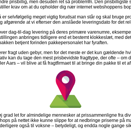
re prisbillig, men desuden ret så problemfri. Den prisbilligste 
stiller krav om at du opholder dig nær internet webshoppens bo
er selvfølgelig meget vigtig forudsat man står og skal bruge 
ig afgørende at vi efterser den anslåede leveringsdato for det re
 lover dag-til-dag levering på deres primære varenumre, eksempe
estillingen anbringes tidligere end et bestemt klokkeslæt, med det
pakken betjent forinden pakkepersonalet har fyraften.
rer fragt uden gebyr, men for det meste er det kun gældende hv
iv kan du tage den mest prisbevidste fragttype, der ofte – om du
r Aars – vil blive at få fragtfirmaet til at bringe din pakke til et 
øj grad let for almindelige mennesker at prissammenligne fra diver
hops på nettet ikke kunne slippe for at nedbringe priserne på m
derligere også til voksne – betydeligt, og endda nogle gange sikre