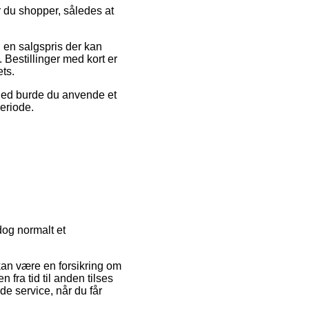
ør du shopper, således at
 en salgspris der kan
 Bestillinger med kort er
ets.
ighed burde du anvende et
periode.
dog normalt et
kan være en forsikring om
fra tid til anden tilses
de service, når du får