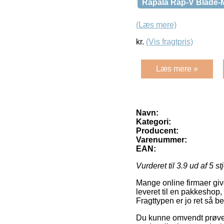
Rapala Rap-V Blade
(Læs mere)
kr.
(Vis fragtpris)
Læs mere »
Navn:
Kategori:
Producent:
Varenummer:
EAN:
Vurderet til
3.9
ud af 5 st
Mange online firmaer give
leveret til en pakkeshop, f
Fragttypen er jo ret så be
Du kunne omvendt prøve at 