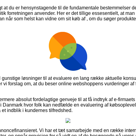
igt at du er hensynstagende til de fundamentale bestemmelser d
ik forretningen anvender. Her er det tillige essesentielt, at man 
n når som helst kan vidne om sit køb af , om du søger produkter 
del gunstige løsninger til at evaluere en lang række aktuelle k
ler vi forslag om, at du beser online webshoppens vurderinger af 
rmere absolut fordelagtige genveje til at få indtryk af e-firmaets
 Danmark hvor folk kan nedfælde en evaluering af købsoplevels
å et indblik i kundernes tilfredshed.
ncefinansieret. Vi har et tæt samarbejde med en række interne
r, og opnår provision for så vidt en af de besøgende på vores s