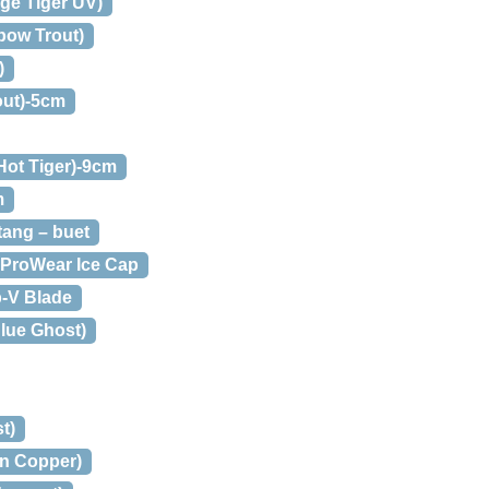
ge Tiger UV)
bow Trout)
)
out)-5cm
Hot Tiger)-9cm
m
etang – buet
 ProWear Ice Cap
-V Blade
lue Ghost)
t)
n Copper)