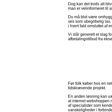
Dog kan det trods alt bliv
man er velinformeret til at 
Du må blot være omhyggel
ses som ubegribelig lav, 
i hvert fald omsluttet af
Vi slår generelt et slag 
afbetalingstilbud fra eks
Før folk køber hos en net
tidskrævende projekt.
En anden løsning kan vær
at internet webshoppen re
af specialister som kende
vanskeligheder i forbind