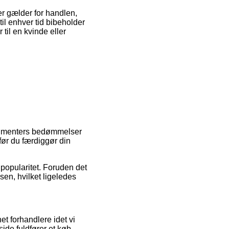
er gælder for handlen,
til enhver tid bibeholder
til en kvinde eller
onsumenters bedømmelser
før du færdiggør din
 popularitet. Foruden det
en, hvilket ligeledes
t forhandlere idet vi
ide fuldfører et køb.