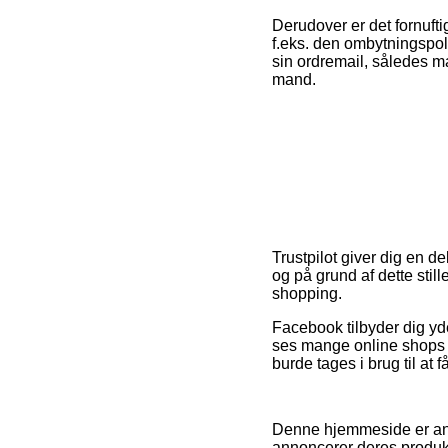
Derudover er det fornuft
f.eks. den ombytningspolit
sin ordremail, således ma
mand.
Trustpilot giver dig en 
og på grund af dette stil
shopping.
Facebook tilbyder dig yde
ses mange online shops i
burde tages i brug til at f
Denne hjemmeside er anno
annoncerer deres produkte