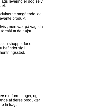
slags levering er dog selv
pæl.
produkterne omgående, og
levante produkt.
lvis , men vær på vagt da
 formål at de højst
is du shopper for en
 befinder sig i
afhentningssted.
se e-forretninger, og til
ange af deres produkter
 fri fragt.