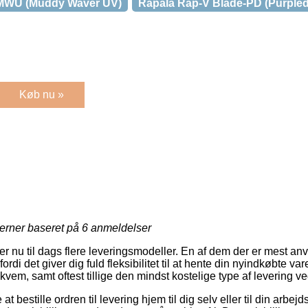
-MWU (Muddy Waver UV)
Rapala Rap-V Blade-PD (Purple
Køb nu »
jerner baseret på
6
anmeldelser
r nu til dags flere leveringsmodeller. En af dem der er mest anven
ordi det giver dig fuld fleksibilitet til at hente din nyindkøbte var
kvem, samt oftest tillige den mindst kostelige type af levering ve
bestille ordren til levering hjem til dig selv eller til din arbej