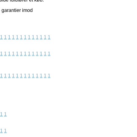
e garantier imod
1
1
1
1
1
1
1
1
1
1
1
1
1
1
1
1
1
1
1
1
1
1
1
1
1
1
1
1
1
1
1
1
1
1
1
1
1
1
1
1
1
1
1