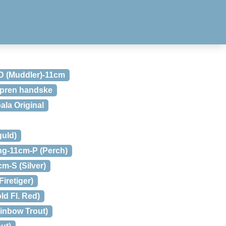
 (Muddler)-11cm
pren handske
ala Original
guld)
ing-11cm-P (Perch)
cm-S (Silver)
iretiger)
ld Fl. Red)
inbow Trout)