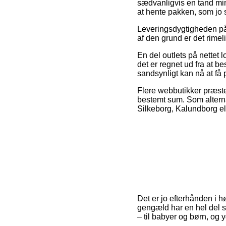
sædvanligvis en tand mind
at hente pakken, som jo 
Leveringsdygtigheden på 
af den grund er det rimel
En del outlets på nettet
det er regnet ud fra at b
sandsynligt kan nå at få 
Flere webbutikker præste
bestemt sum. Som alternat
Silkeborg, Kalundborg elle
Det er jo efterhånden i h
gengæld har en hel del s
– til babyer og børn, og y