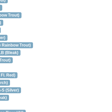
ut)
bow Trout)
)
er)
e Rainbow Trout)
LB (Bleak)
Trout)
Fl. Red)
erch)
-S (Silver)
eak)