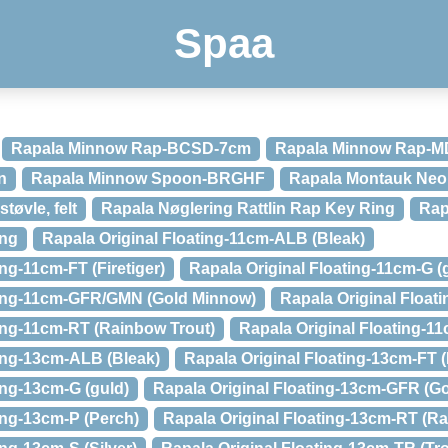
Spaa
Rapala Minnow Rap-BCSD-7cm
Rapala Minnow Rap-MD
n
Rapala Minnow Spoon-BRGHF
Rapala Montauk Neo
øvle, felt
Rapala Nøglering Rattlin Rap Key Ring
Rap
ing
Rapala Original Floating-11cm-ALB (Bleak)
ing-11cm-FT (Firetiger)
Rapala Original Floating-11cm-G (
ating-11cm-GFR/GMN (Gold Minnow)
Rapala Original Float
ting-11cm-RT (Rainbow Trout)
Rapala Original Floating-11
ting-13cm-ALB (Bleak)
Rapala Original Floating-13cm-FT (F
ing-13cm-G (guld)
Rapala Original Floating-13cm-GFR (Go
ing-13cm-P (Perch)
Rapala Original Floating-13cm-RT (Ra