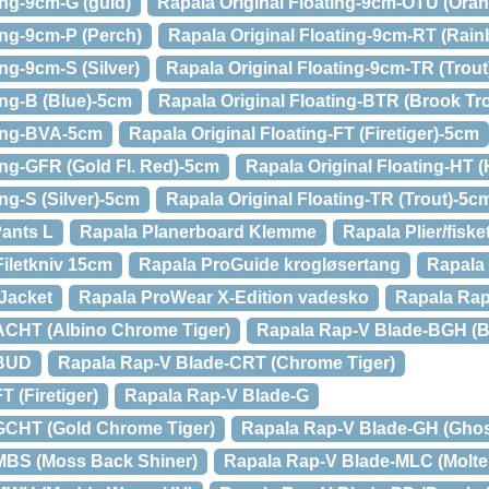
ing-9cm-G (guld)
Rapala Original Floating-9cm-OTU (Oran
ing-9cm-P (Perch)
Rapala Original Floating-9cm-RT (Rain
ing-9cm-S (Silver)
Rapala Original Floating-9cm-TR (Trout
ing-B (Blue)-5cm
Rapala Original Floating-BTR (Brook Tr
ting-BVA-5cm
Rapala Original Floating-FT (Firetiger)-5cm
ing-GFR (Gold Fl. Red)-5cm
Rapala Original Floating-HT (
ing-S (Silver)-5cm
Rapala Original Floating-TR (Trout)-5c
Pants L
Rapala Planerboard Klemme
Rapala Plier/fisk
Filetkniv 15cm
Rapala ProGuide krogløsertang
Rapala
Jacket
Rapala ProWear X-Edition vadesko
Rapala Rap
ACHT (Albino Chrome Tiger)
Rapala Rap-V Blade-BGH (B
-BUD
Rapala Rap-V Blade-CRT (Chrome Tiger)
 (Firetiger)
Rapala Rap-V Blade-G
GCHT (Gold Chrome Tiger)
Rapala Rap-V Blade-GH (Ghos
MBS (Moss Back Shiner)
Rapala Rap-V Blade-MLC (Molte