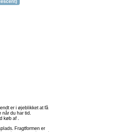
descent)
dt er i øjeblikket at få
e når du har tid.
d køb af .
dsplads. Fragtformen er