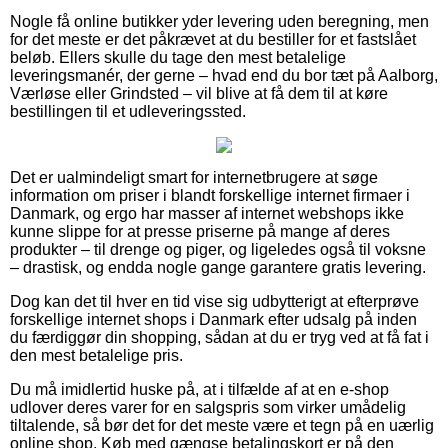
Nogle få online butikker yder levering uden beregning, men
for det meste er det påkrævet at du bestiller for et fastslået
beløb. Ellers skulle du tage den mest betalelige
leveringsmanér, der gerne – hvad end du bor tæt på Aalborg,
Værløse eller Grindsted – vil blive at få dem til at køre
bestillingen til et udleveringssted.
Det er ualmindeligt smart for internetbrugere at søge
information om priser i blandt forskellige internet firmaer i
Danmark, og ergo har masser af internet webshops ikke
kunne slippe for at presse priserne på mange af deres
produkter – til drenge og piger, og ligeledes også til voksne
– drastisk, og endda nogle gange garantere gratis levering.
Dog kan det til hver en tid vise sig udbytterigt at efterprøve
forskellige internet shops i Danmark efter udsalg på inden
du færdiggør din shopping, sådan at du er tryg ved at få fat i
den mest betalelige pris.
Du må imidlertid huske på, at i tilfælde af at en e-shop
udlover deres varer for en salgspris som virker umådelig
tiltalende, så bør det for det meste være et tegn på en uærlig
online shop. Køb med gængse betalingskort er på den