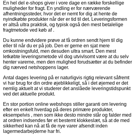
En hel del e-shops giver i vore dage en række forskellige
muligheder for fragt. En yndling er for nærværende
afhentningssteder, hvor det er nemt for dig at hente de
nyindkøbte produkter når der er tid til det. Leveringsformen
er altså ultra praktisk, og typisk også den mest betalelige
fragtmetode ved køb af .
Du kunne endvidere prøve at få ordren sendt hjem til dig
eller til når du er på job. Den er gerne en sjat mere
omkostningsfuld, men desuden ultra smart. Den mest
letkøbte leveringsmetode vil dog utvivlsomt være at du selv
henter varerne, men den mulighed forudsætter at du befinder
dig nærved netshoppens lager.
Antal dages levering på er naturligvis rigtig relevant såfremt
vi har brug for din ordre øjeblikkeligt, så i det øjemed er det
nemlig aktuelt at vi studerer det anslåede leveringstidspunkt
ved det aktuelle produkt.
En stor portion online webshops stiller garanti om levering
efter en enkelt hverdag på deres primære produkter,
eksempelvis , men som ikke desto mindre står og falder med
at ordren indsendes før et bestemt klokkeslæt, så at de med
sikkerhed kan nå at få de nye varer afsendt inden
lagermedarbejderne har fri.