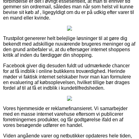
forbindelse er det i øvrigt essesentielt, at man til enhver tid
gemmer sin ordremail, således man når som helst vil kunne
bevise sit køb af , ligegyldigt om du er på udkig efter varer til
en mand eller kvinde.
Trustpilot genererer helt belejlige løsninger til at gøre dig
bekendt med adskillige nuværende brugeres meninger og af
den grund anbefaler vi, at du eftersøger internet shoppens
kritik af inden du færdiggør din shopping.
Facebook giver dig desuden fuldt ud udmærkede chancer
for at få indblik i online butikkens troværdighed. Herinde
møder vi faktisk internet selskaber hvor man kan formulere
en evaluering af købsoplevelsen, hvilket tillige bør drages
fordel af til at få et indblik i kundetilfredsheden.
Vores hjemmeside er reklamefinansieret. Vi samarbejder
med en masse internet varehuse eftersom vi publicerer
forretningernes produkter, og får godtgørelse ifald en af
vores besøgende udfører en handel.
Viden angående varer og netbutikker opdateres hele tiden,