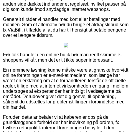
anden side dækket ind under et regelsæt, hvilket passer på
dig som kunde imod snydagtige internet webshops.
Generelt tilråder vi handler med kort eller betalinger med
mobilen. Som et alternativ bør du bruge et afdragstilbud som
fx ViaBill, i tilfælde af at du har til hensigt at betale pengene
over et længere tidsrum.
Før folk handler i en online butik bør man reelt skimme e-
shoppens vilkår, men det er tit ikke super interessant.
En nemmere løsning kunne måske være at granske hvorvidt
online forretningen er e-mærket medlem, som længe har
været en erklæring om at e-forhandleren forstår de officielle
regler, tillige med at internet virksomheden en gang i mellem
undersøges af eksperter der har indsigt i vedtægterne på
området. Derudover giver det dig genvej til opbakning,
såfremt du udsættes for problemstillinger i forbindelse med
din handel.
Foruden dette anbefaler vi at køberen er obs på de
grundlæggende forhold der har indvirkning på ordren, fx
hvilken returpolitik internet forretningen benytter. I den