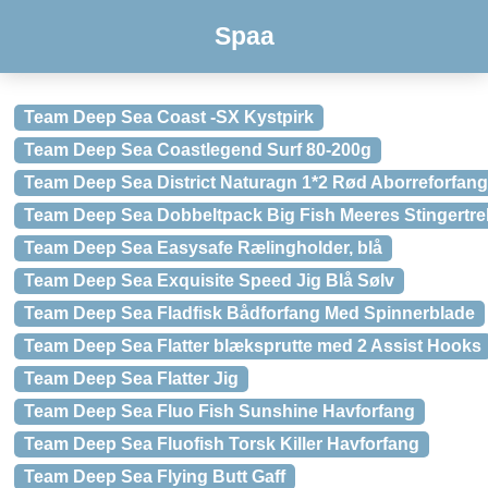
Spaa
Team Deep Sea Coast -SX Kystpirk
Team Deep Sea Coastlegend Surf 80-200g
Team Deep Sea District Naturagn 1*2 Rød Aborreforfang
Team Deep Sea Dobbeltpack Big Fish Meeres Stingertre
Team Deep Sea Easysafe Rælingholder, blå
Team Deep Sea Exquisite Speed Jig Blå Sølv
Team Deep Sea Fladfisk Bådforfang Med Spinnerblade
Team Deep Sea Flatter blæksprutte med 2 Assist Hooks
Team Deep Sea Flatter Jig
Team Deep Sea Fluo Fish Sunshine Havforfang
Team Deep Sea Fluofish Torsk Killer Havforfang
Team Deep Sea Flying Butt Gaff