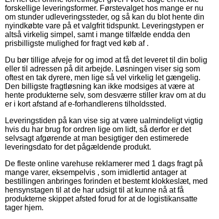
forskellige leveringsformer. Førstevalget hos mange er nu
om stunder udleveringssteder, og så kan du blot hente din
nyindkøbte vare på et valgfrit tidspunkt. Leveringstypen er
altså virkelig simpel, samt i mange tilfælde endda den
prisbilligste mulighed for fragt ved køb af .
Du bør tillige afveje for og imod at få det leveret til din bolig
eller til adressen på dit arbejde. Løsningen viser sig som
oftest en tak dyrere, men lige så vel virkelig let gængelig.
Den billigste fragtløsning kan ikke modsiges at være at
hente produkterne selv, som desværre stiller krav om at du
er i kort afstand af e-forhandlerens tilholdssted.
Leveringstiden på kan vise sig at være ualmindeligt vigtig
hvis du har brug for ordren lige om lidt, så derfor er det
selvsagt afgørende at man besigtiger den estimerede
leveringsdato for det pågældende produkt.
De fleste online varehuse reklamerer med 1 dags fragt på
mange varer, eksempelvis , som imidlertid antager at
bestillingen anbringes forinden et bestemt klokkeslæt, med
hensynstagen til at de har udsigt til at kunne nå at få
produkterne skippet afsted forud for at de logistikansatte
tager hjem.