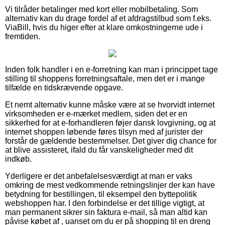
Vi tilråder betalinger med kort eller mobilbetaling. Som
alternativ kan du drage fordel af et afdragstilbud som f.eks.
ViaBill, hvis du higer efter at klare omkostningerne ude i
fremtiden.
Inden folk handler i en e-forretning kan man i princippet tage
stilling til shoppens forretningsaftale, men det er i mange
tilfælde en tidskrævende opgave.
Et nemt alternativ kunne måske være at se hvorvidt internet
virksomheden er e-mærket medlem, siden det er en
sikkerhed for at e-forhandleren føjer dansk lovgivning, og at
internet shoppen løbende føres tilsyn med af jurister der
forstår de gældende bestemmelser. Det giver dig chance for
at blive assisteret, ifald du får vanskeligheder med dit
indkøb.
Yderligere er det anbefalelsesværdigt at man er vaks
omkring de mest vedkommende retningslinjer der kan have
betydning for bestillingen, til eksempel den byttepolitik
webshoppen har. I den forbindelse er det tillige vigtigt, at
man permanent sikrer sin faktura e-mail, så man altid kan
påvise købet af , uanset om du er på shopping til en dreng