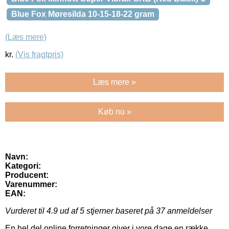
Blue Fox Møresilda 10-15-18-22 gram
(Læs mere)
kr.
(Vis fragtpris)
Læs mere »
Køb nu »
Navn:
Kategori:
Producent:
Varenummer:
EAN:
Vurderet til
4.9
ud af 5 stjerner baseret på
37
anmeldelser
En hel del online forretninger giver i vore dage en række