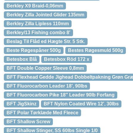
Berkley X9 Braid-0,06mm
Berkley Zilla Jointed Glider 135mm
Berkley Zilla Lipless 110mm
Berkley/13 Fishing combo 8′
Beslag Til Flåd ed Hægte Str. 5 Stk.
Beste Røgespåner 500g
Bestes Røgesmuld 500g
Betesbox Blå
Betesbox Röd 172 x
BFT Double Copper Sleeve 0,8mm
BFT Flexhead Gedde Jighead Dobbeltpakning Grøn Gr
BFT Fluorocarbon Leader 18′, 90lbs
BFT Fluorocarbon Pike 18″ Leader 90lb Forfang
BFT JigSkinz
BFT Nylon Coated Wire 12′, 30lbs
BFT Polar Tørklæde Med Fleece
BFT Shallow Screw
BFT Shallow Stinger, SS 60lbs Single 1/0