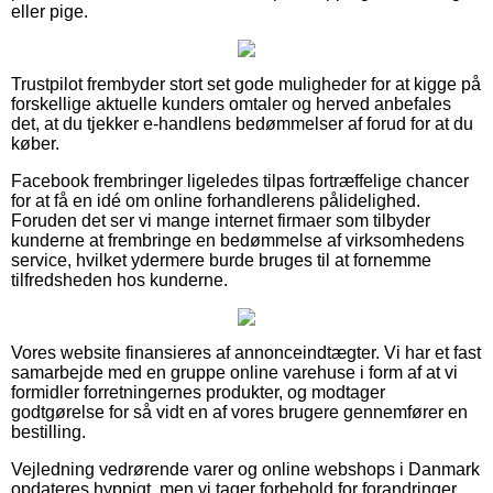
eller pige.
Trustpilot frembyder stort set gode muligheder for at kigge på
forskellige aktuelle kunders omtaler og herved anbefales
det, at du tjekker e-handlens bedømmelser af forud for at du
køber.
Facebook frembringer ligeledes tilpas fortræffelige chancer
for at få en idé om online forhandlerens pålidelighed.
Foruden det ser vi mange internet firmaer som tilbyder
kunderne at frembringe en bedømmelse af virksomhedens
service, hvilket ydermere burde bruges til at fornemme
tilfredsheden hos kunderne.
Vores website finansieres af annonceindtægter. Vi har et fast
samarbejde med en gruppe online varehuse i form af at vi
formidler forretningernes produkter, og modtager
godtgørelse for så vidt en af vores brugere gennemfører en
bestilling.
Vejledning vedrørende varer og online webshops i Danmark
opdateres hyppigt, men vi tager forbehold for forandringer