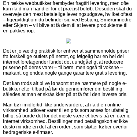
En række webbutikker frembyder fragtfri levering, men ofte
kun ifald man handler for et præcist beløb. Desuden skal du
overveje den mest betalelige leveringsudgave, hvilket oftest
– ligegyldigt om du befinder sig ved Esbjerg, Smørumnedre
eller Skjern – vil blive at få dem til at levere produkterne til
en pakkeshop.
Det er jo vældig praktisk for enhver at sammenholde priser
fra forskellige outlets på nettet, og følgelig har en hel del
internet foretagender fundet det uundgåeligt at reducere
priserne på deres varer – til børn, men også til voksne –
markant, og endda nogle gange garantere gratis levering.
Det kan trods alt blive lønsomt at se nærmere på nogle e-
butikker efter tilbud på før du gennemfører din bestilling,
således at man er skråsikker på at få fat i den laveste pris.
Man bør imidlertid ikke undervurdere, at ifald en online
virksomhed udlover varer til en pris som anses for ufattelig
billig, så burde det for det meste være et bevis på en uærlig
internet virksomhed. Bestillinger med betalingskort er ikke
desto mindre en del af en orden, som støtter køber overfor
bedrageriske e-firmaer.