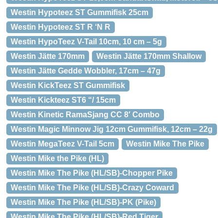
Westin Hypoteez ST Gummifisk 25cm
Westin Hypoteez ST R ‘N R
Westin HypoTeez V-Tail 10cm, 10 cm – 5g
Westin Jätte 170mm
Westin Jätte 170mm Shallow
Westin Jätte Gedde Wobbler, 17cm – 47g
Westin KickTeez ST Gummifisk
Westin Kickteez ST6 “/ 15cm
Westin Kinetic RamaSjang CC 8′ Combo
Westin Magic Minnow Jig 12cm Gummifisk, 12cm – 22g
Westin MegaTeez V-Tail 5cm
Westin Mike The Pike
Westin Mike the Pike (HL)
Westin Mike The Pike (HL/SB)-Chopper Pike
Westin Mike The Pike (HL/SB)-Crazy Coward
Westin Mike The Pike (HL/SB)-PK (Pike)
Westin Mike The Pike (HL/SB)-Red Tiger