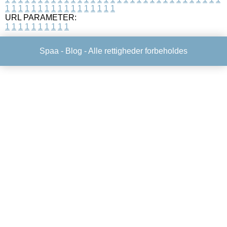
1
1
1
1
1
1
1
1
1
1
1
1
1
1
1
1
1
URL PARAMETER:
1
1
1
1
1
1
1
1
1
1
Spaa -
Blog
- Alle rettigheder forbeholdes