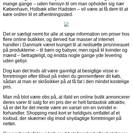
mange gange – uden hensyn til om man opholder sig nær
København, Holbæk eller Hadsten – vil være at få dem til at
køre ordren til et afhentningssted.
Det er særligt nemt for alle at søge information om priser hos
flere online butikker, og derved har masser af internet
handler i Danmark været tvunget til at nedsætte prisniveauet
på produkterne – til børn og babyer, men også til kvinder og
mænd – betragteligt, og endda nogle gange yde levering
uden gebyr.
Dog kan det trods alt være gavnligt at besigtige visse e-
forretninger efter tilbud på inden du gennemfører dit køb,
sådan at man er skråsikker på at få fat i den mindst kostelige
pris.
Man må blot være obs på, at ifald en online butik annoncerer
deres varer til salg for en pris der er helt fantastisk attraktiv,
så er det for det meste være en varsel om en svindel e-
forhandler. Shopping med kort er heldigvis omfattet af et
lovbud, der skærmer dig imod snydagtige forretninger på
nettet.